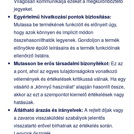
Világosan kommunikálja ezeket a megkülönböztető
jegyeket.
Egyértelmű hivatkozási pontok biztosítása:
Mutassa be termékének funkcióit és előnyeit úgy,
hogy azok könnyen és implicit módon
összehasonlíthatók legyenek. Gondoljon a termék
előnyökre épülő leírásaira és a termék funkcióinak
ellenőrző listáira.
Mutasson be erős társadalmi bizonyítékot:
Ez az
a pont, ahol az egyes tulajdonságokra vonatkozó
vélemények és értékelések kritikussá válnak. Ha egy
vásárló a „könnyű használat” alapján hasonlít össze,
akkor az ezt a szempontot kiemelő értékelések nagy
hatásúak.
Átlátható árazás és irányelvek:
A rejtett díjak vagy
a zavaros visszaküldési szabályok jelentős
visszatartó erővel bírhatnak az értékelés során.
Legyünk őszinték.