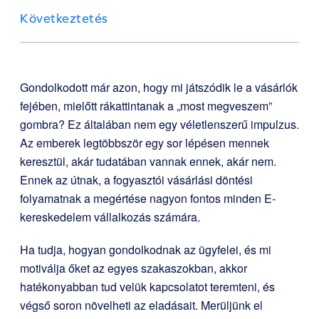
Következtetés
Gondolkodott már azon, hogy mi játszódik le a vásárlók
fejében, mielőtt rákattintanak a „most megveszem”
gombra? Ez általában nem egy véletlenszerű impulzus.
Az emberek legtöbbször egy sor lépésen mennek
keresztül, akár tudatában vannak ennek, akár nem.
Ennek az útnak, a fogyasztói vásárlási döntési
folyamatnak a megértése nagyon fontos minden E-
kereskedelem vállalkozás számára.
Ha tudja, hogyan gondolkodnak az ügyfelei, és mi
motiválja őket az egyes szakaszokban, akkor
hatékonyabban tud velük kapcsolatot teremteni, és
végső soron növelheti az eladásait. Merüljünk el