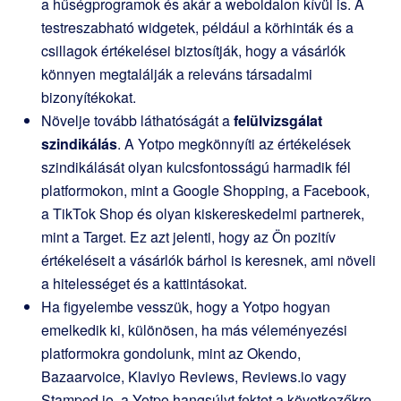
a hűségprogramok és akár a weboldalon kívül is. A
testreszabható widgetek, például a körhinták és a
csillagok értékelései biztosítják, hogy a vásárlók
könnyen megtalálják a releváns társadalmi
bizonyítékokat.
Növelje tovább láthatóságát a
felülvizsgálat
szindikálás
. A Yotpo megkönnyíti az értékelések
szindikálását olyan kulcsfontosságú harmadik fél
platformokon, mint a Google Shopping, a Facebook,
a TikTok Shop és olyan kiskereskedelmi partnerek,
mint a Target. Ez azt jelenti, hogy az Ön pozitív
értékeléseit a vásárlók bárhol is keresnek, ami növeli
a hitelességet és a kattintásokat.
Ha figyelembe vesszük, hogy a Yotpo hogyan
emelkedik ki, különösen, ha más véleményezési
platformokra gondolunk, mint az Okendo,
Bazaarvoice, Klaviyo Reviews, Reviews.io vagy
Stamped.io, a Yotpo hangsúlyt fektet a következőkre.