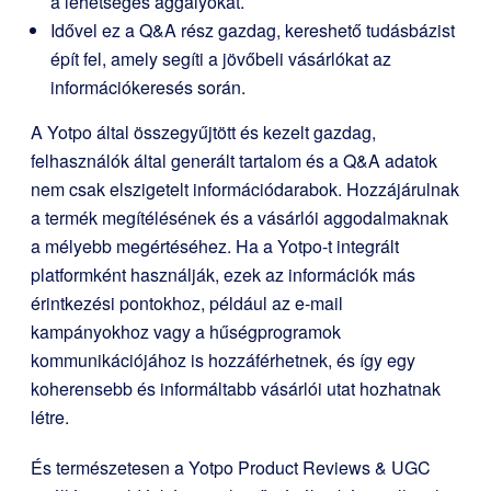
a lehetséges aggályokat.
Idővel ez a Q&A rész gazdag, kereshető tudásbázist
épít fel, amely segíti a jövőbeli vásárlókat az
információkeresés során.
A Yotpo által összegyűjtött és kezelt gazdag,
felhasználók által generált tartalom és a Q&A adatok
nem csak elszigetelt információdarabok. Hozzájárulnak
a termék megítélésének és a vásárlói aggodalmaknak
a mélyebb megértéséhez. Ha a Yotpo-t integrált
platformként használják, ezek az információk más
érintkezési pontokhoz, például az e-mail
kampányokhoz vagy a hűségprogramok
kommunikációjához is hozzáférhetnek, és így egy
koherensebb és informáltabb vásárlói utat hozhatnak
létre.
És természetesen a Yotpo Product Reviews & UGC