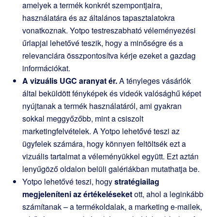
amelyek a termék konkrét szempontjaira,
használatára és az általános tapasztalatokra
vonatkoznak. Yotpo testreszabható véleményezési
űrlapjai lehetővé teszik, hogy a minőségre és a
relevanciára összpontosítva kérje ezeket a gazdag
információkat.
A vizuális UGC aranyat ér.
A tényleges vásárlók
által beküldött fényképek és videók valósághű képet
nyújtanak a termék használatáról, ami gyakran
sokkal meggyőzőbb, mint a csiszolt
marketingfelvételek. A Yotpo lehetővé teszi az
ügyfelek számára, hogy könnyen feltöltsék ezt a
vizuális tartalmat a véleményükkel együtt. Ezt aztán
lenyűgöző oldalon belüli galériákban mutathatja be.
Yotpo lehetővé teszi, hogy
stratégiailag
megjeleníteni az értékeléseket
ott, ahol a leginkább
számítanak – a termékoldalak, a marketing e-mailek,