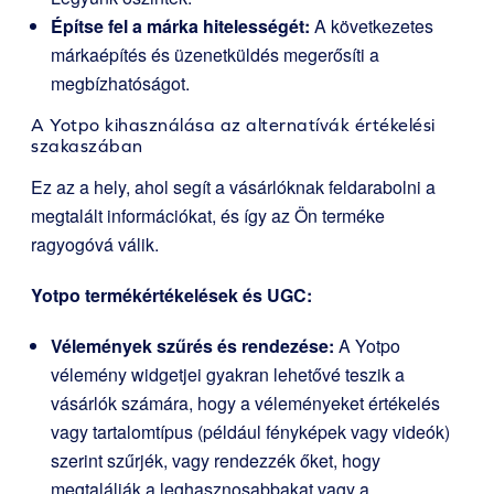
Építse fel a márka hitelességét:
A következetes
márkaépítés és üzenetküldés megerősíti a
megbízhatóságot.
A Yotpo kihasználása az alternatívák értékelési
szakaszában
Ez az a hely, ahol segít a vásárlóknak feldarabolni a
megtalált információkat, és így az Ön terméke
ragyogóvá válik.
Yotpo termékértékelések és UGC:
Vélemények szűrés és rendezése:
A Yotpo
vélemény widgetjei gyakran lehetővé teszik a
vásárlók számára, hogy a véleményeket értékelés
vagy tartalomtípus (például fényképek vagy videók)
szerint szűrjék, vagy rendezzék őket, hogy
megtalálják a leghasznosabbakat vagy a