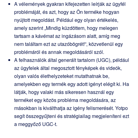
A vélemények gyakran kifejezetten leírják az ügyfél
problémáját, és azt, hogy az Ön terméke hogyan
nyújtott megoldást. Például egy olyan értékelés,
amely szerint „Mindig küzdöttem, hogy melegen
tartsam a kávémat az ingázásom alatt, amíg meg
nem találtam ezt az utazóbögrét!”, közvetlenül egy
problémáról és annak megoldásáról szól.
A felhasználók által generált tartalom (UGC), például
az ügyfelek által megosztott fényképek és videók,
olyan valós élethelyzeteket mutathatnak be,
amelyekben egy termék egy adott igényt elégít ki. Ha
látják, hogy valaki más sikeresen használ egy
terméket egy közös probléma megoldására, az
másokban is kiválthatja az igény felismerését. Yotpo
segít összegyűjteni és stratégiailag megjeleníteni ezt
a meggyőző UGC-t.