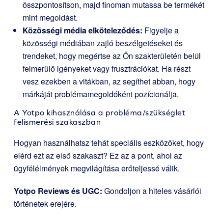
összpontosítson, majd finoman mutassa be termékét
mint megoldást.
Közösségi média elköteleződés:
Figyelje a
közösségi médiában zajló beszélgetéseket és
trendeket, hogy megértse az Ön szakterületén belül
felmerülő igényeket vagy frusztrációkat. Ha részt
vesz ezekben a vitákban, az segíthet abban, hogy
márkáját problémamegoldóként pozícionálja.
A Yotpo kihasználása a probléma/szükséglet
felismerési szakaszban
Hogyan használhatsz tehát speciális eszközöket, hogy
elérd ezt az első szakaszt? Ez az a pont, ahol az
ügyfélélmények megvilágítása erőteljessé válik.
Yotpo Reviews és UGC
:
Gondoljon a hiteles vásárlói
történetek erejére.