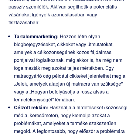
passzív szemlélők. Aktívan segíthetik a potenciális
vásárlókat igényeik azonosításában vagy
tisztázásában:
Tartalommarketing:
Hozzon létre olyan
blogbejegyzéseket, cikkeket vagy útmutatókat,
amelyek a célközönségének közös fájdalmas
pontjaival foglalkoznak, még akkor is, ha még nem
fogalmazták meg azokat teljes mértékben. Egy
matracgyártó cég például cikkeket jelentethet meg a
„Jelek, amelyek alapján új matracra van szüksége”
vagy a „Hogyan befolyásolja a rossz alvás a
termelékenységét” témában.
Célzott reklám:
Használja a hirdetéseket (közösségi
média, keresőmotor), hogy kiemelje azokat a
problémákat, amelyeket a terméke szakszerűen
megold. A legfontosabb, hogy először a problémára