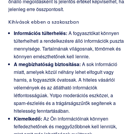
önálló megoldásként is jelentős értéket képviselhet, ha
jelenleg erre összpontosít.
Kihívások ebben a szakaszban
Információs túlterhelés:
A fogyasztókat könnyen
túlterhelheti a rendelkezésre álló információk puszta
mennyisége. Tartalmának világosnak, tömörnek és
könnyen emészthetőnek kell lennie.
A megbízhatóság biztosítása:
A sok információ
miatt, amelyek közül néhány lehet elfogult vagy
hamis, a fogyasztók óvatosak. A hiteles vásárlói
vélemények és az átlátható információk
létfontosságúak. Yotpo moderációs eszközei, a
spam-észlelés és a trágárságszűrők segítenek a
hitelesség fenntartásában.
Kiemelkedő:
Az Ön információinak könnyen
felfedezhetőnek és meggyőzőbbnek kell lenniük,