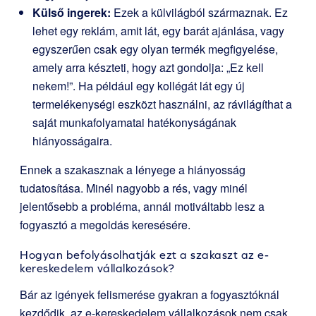
Külső ingerek:
Ezek a külvilágból származnak. Ez
lehet egy reklám, amit lát, egy barát ajánlása, vagy
egyszerűen csak egy olyan termék megfigyelése,
amely arra készteti, hogy azt gondolja: „Ez kell
nekem!”. Ha például egy kollégát lát egy új
termelékenységi eszközt használni, az rávilágíthat a
saját munkafolyamatai hatékonyságának
hiányosságaira.
Ennek a szakasznak a lényege a hiányosság
tudatosítása. Minél nagyobb a rés, vagy minél
jelentősebb a probléma, annál motiváltabb lesz a
fogyasztó a megoldás keresésére.
Hogyan befolyásolhatják ezt a szakaszt az e-
kereskedelem vállalkozások?
Bár az igények felismerése gyakran a fogyasztóknál
kezdődik, az e-kereskedelem vállalkozások nem csak