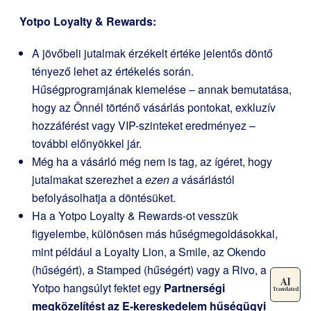
Yotpo Loyalty & Rewards
:
A jövőbeli jutalmak érzékelt értéke jelentős döntő
tényező lehet az értékelés során.
Hűségprogramjának kiemelése – annak bemutatása,
hogy az Önnél történő vásárlás pontokat, exkluzív
hozzáférést vagy VIP-szinteket eredményez –
további előnyökkel jár.
Még ha a vásárló még nem is tag, az ígéret, hogy
jutalmakat szerezhet a
ezen a
vásárlástól
befolyásolhatja a döntésüket.
Ha a Yotpo Loyalty & Rewards-ot vesszük
figyelembe, különösen más hűségmegoldásokkal,
mint például a Loyalty Lion, a Smile, az Okendo
(hűségért), a Stamped (hűségért) vagy a Rivo, a
Yotpo hangsúlyt fektet egy
Partnerségi
megközelítést az E-kereskedelem hűségügyi