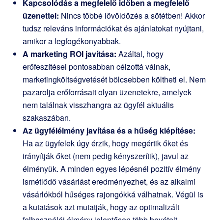
Kapcsolódás a megfelelő időben a megfelelő
üzenettel:
Nincs többé lövöldözés a sötétben! Akkor
tudsz releváns információkat és ajánlatokat nyújtani,
amikor a legfogékonyabbak.
A marketing ROI javítása:
Azáltal, hogy
erőfeszítései pontosabban célzottá válnak,
marketingköltségvetését bölcsebben költheti el. Nem
pazarolja erőforrásait olyan üzenetekre, amelyek
nem találnak visszhangra az ügyfél aktuális
szakaszában.
Az ügyfélélmény javítása és a hűség kiépítése:
Ha az ügyfelek úgy érzik, hogy megértik őket és
irányítják őket (nem pedig kényszerítik), javul az
élményük. A minden egyes lépésnél pozitív élmény
ismétlődő vásárlást eredményezhet, és az alkalmi
vásárlókból hűséges rajongókká válhatnak. Végül is
a kutatások azt mutatják, hogy az optimalizált
felhasználói élmény jelentősen több bevételt