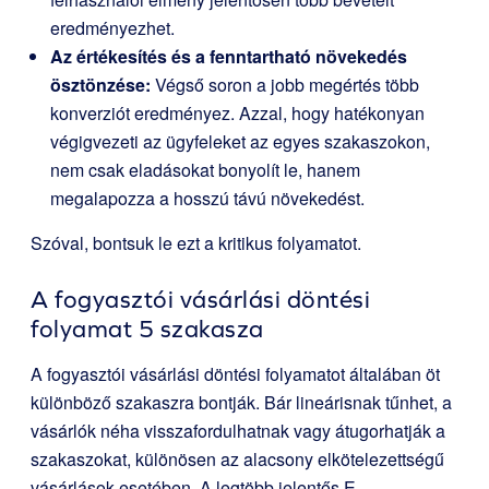
eredményezhet.
Az értékesítés és a fenntartható növekedés
ösztönzése:
Végső soron a jobb megértés több
konverziót eredményez. Azzal, hogy hatékonyan
végigvezeti az ügyfeleket az egyes szakaszokon,
nem csak eladásokat bonyolít le, hanem
megalapozza a hosszú távú növekedést.
Szóval, bontsuk le ezt a kritikus folyamatot.
A fogyasztói vásárlási döntési
folyamat 5 szakasza
A fogyasztói vásárlási döntési folyamatot általában öt
különböző szakaszra bontják. Bár lineárisnak tűnhet, a
vásárlók néha visszafordulhatnak vagy átugorhatják a
szakaszokat, különösen az alacsony elkötelezettségű
vásárlások esetében. A legtöbb jelentős E-