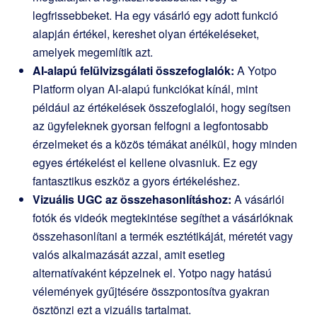
legfrissebbeket. Ha egy vásárló egy adott funkció
alapján értékel, kereshet olyan értékeléseket,
amelyek megemlítik azt.
AI-alapú felülvizsgálati összefoglalók:
A Yotpo
Platform olyan AI-alapú funkciókat kínál, mint
például az értékelések összefoglalói, hogy segítsen
az ügyfeleknek gyorsan felfogni a legfontosabb
érzelmeket és a közös témákat anélkül, hogy minden
egyes értékelést el kellene olvasniuk. Ez egy
fantasztikus eszköz a gyors értékeléshez.
Vizuális UGC az összehasonlításhoz:
A vásárlói
fotók és videók megtekintése segíthet a vásárlóknak
összehasonlítani a termék esztétikáját, méretét vagy
valós alkalmazását azzal, amit esetleg
alternatívaként képzelnek el. Yotpo nagy hatású
vélemények gyűjtésére összpontosítva gyakran
ösztönzi ezt a vizuális tartalmat.