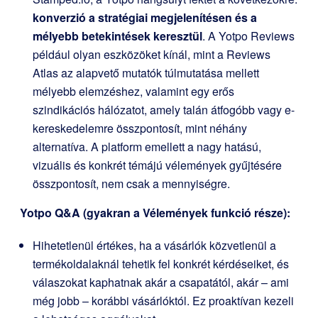
konverzió a stratégiai megjelenítésen és a
mélyebb betekintések keresztül
. A Yotpo Reviews
például olyan eszközöket kínál, mint a Reviews
Atlas az alapvető mutatók túlmutatása mellett
mélyebb elemzéshez, valamint egy erős
szindikációs hálózatot, amely talán átfogóbb vagy e-
kereskedelemre összpontosít, mint néhány
alternatíva. A platform emellett a nagy hatású,
vizuális és konkrét témájú vélemények gyűjtésére
összpontosít, nem csak a mennyiségre.
Yotpo Q&A (gyakran a Vélemények funkció része):
Hihetetlenül értékes, ha a vásárlók közvetlenül a
termékoldalaknál tehetik fel konkrét kérdéseiket, és
válaszokat kaphatnak akár a csapatától, akár – ami
még jobb – korábbi vásárlóktól. Ez proaktívan kezeli