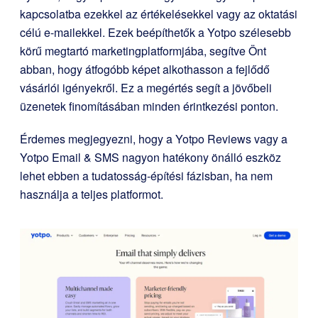
kapcsolatba ezekkel az értékelésekkel vagy az oktatási
célú e-mailekkel. Ezek beépíthetők a Yotpo szélesebb
körű megtartó marketingplatformjába, segítve Önt
abban, hogy átfogóbb képet alkothasson a fejlődő
vásárlói igényekről. Ez a megértés segít a jövőbeli
üzenetek finomításában minden érintkezési ponton.
Érdemes megjegyezni, hogy a Yotpo Reviews vagy a
Yotpo Email & SMS nagyon hatékony önálló eszköz
lehet ebben a tudatosság-építési fázisban, ha nem
használja a teljes platformot.