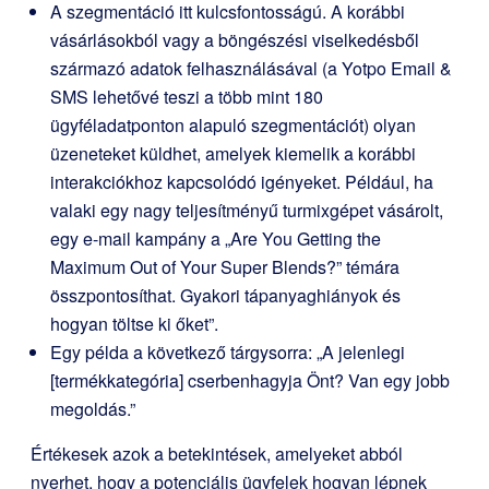
A szegmentáció itt kulcsfontosságú. A korábbi
vásárlásokból vagy a böngészési viselkedésből
származó adatok felhasználásával (a Yotpo Email &
SMS lehetővé teszi a több mint 180
ügyféladatponton alapuló szegmentációt) olyan
üzeneteket küldhet, amelyek kiemelik a korábbi
interakciókhoz kapcsolódó igényeket. Például, ha
valaki egy nagy teljesítményű turmixgépet vásárolt,
egy e-mail kampány a „Are You Getting the
Maximum Out of Your Super Blends?” témára
összpontosíthat. Gyakori tápanyaghiányok és
hogyan töltse ki őket”.
Egy példa a következő tárgysorra: „A jelenlegi
[termékkategória] cserbenhagyja Önt? Van egy jobb
megoldás.”
Értékesek azok a betekintések, amelyeket abból
nyerhet, hogy a potenciális ügyfelek hogyan lépnek