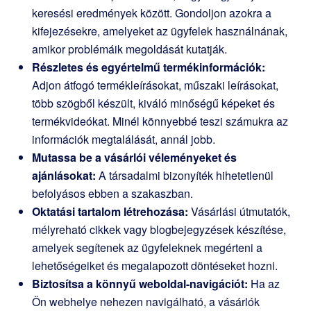
keresési eredmények között. Gondoljon azokra a
kifejezésekre, amelyeket az ügyfelek használnának,
amikor problémáik megoldását kutatják.
Részletes és egyértelmű termékinformációk:
Adjon átfogó termékleírásokat, műszaki leírásokat,
több szögből készült, kiváló minőségű képeket és
termékvideókat. Minél könnyebbé teszi számukra az
információk megtalálását, annál jobb.
Mutassa be a vásárlói véleményeket és
ajánlásokat:
A társadalmi bizonyíték hihetetlenül
befolyásos ebben a szakaszban.
Oktatási tartalom létrehozása:
Vásárlási útmutatók,
mélyreható cikkek vagy blogbejegyzések készítése,
amelyek segítenek az ügyfeleknek megérteni a
lehetőségeiket és megalapozott döntéseket hozni.
Biztosítsa a könnyű weboldal-navigációt:
Ha az
Ön webhelye nehezen navigálható, a vásárlók