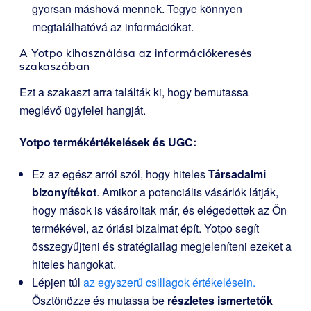
gyorsan máshová mennek. Tegye könnyen
megtalálhatóvá az információkat.
A Yotpo kihasználása az információkeresés
szakaszában
Ezt a szakaszt arra találták ki, hogy bemutassa
meglévő ügyfelei hangját.
Yotpo termékértékelések és UGC:
Ez az egész arról szól, hogy hiteles
Társadalmi
bizonyítékot
. Amikor a potenciális vásárlók látják,
hogy mások is vásároltak már, és elégedettek az Ön
termékével, az óriási bizalmat épít. Yotpo segít
összegyűjteni és stratégiailag megjeleníteni ezeket a
hiteles hangokat.
Lépjen túl
az egyszerű csillagok értékelésein.
Ösztönözze és mutassa be
részletes ismertetők