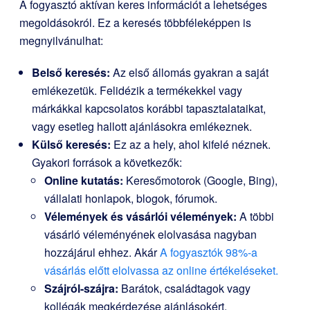
A fogyasztó aktívan keres információt a lehetséges
megoldásokról. Ez a keresés többféleképpen is
megnyilvánulhat:
Belső keresés:
Az első állomás gyakran a saját
emlékezetük. Felidézik a termékekkel vagy
márkákkal kapcsolatos korábbi tapasztalataikat,
vagy esetleg hallott ajánlásokra emlékeznek.
Külső keresés:
Ez az a hely, ahol kifelé néznek.
Gyakori források a következők:
Online kutatás:
Keresőmotorok (Google, Bing),
vállalati honlapok, blogok, fórumok.
Vélemények és vásárlói vélemények:
A többi
vásárló véleményének elolvasása nagyban
hozzájárul ehhez. Akár
A fogyasztók 98%-a
vásárlás előtt elolvassa az online értékeléseket.
Szájról-szájra:
Barátok, családtagok vagy
kollégák megkérdezése ajánlásokért.