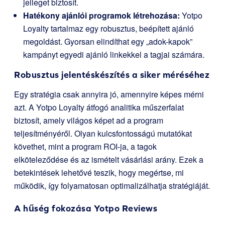
jelleget biztosít.
Hatékony ajánlói programok létrehozása:
Yotpo
Loyalty tartalmaz egy robusztus, beépített ajánló
megoldást. Gyorsan elindíthat egy „adok-kapok”
kampányt egyedi ajánló linkekkel a tagjai számára.
Robusztus jelentéskészítés a siker méréséhez
Egy stratégia csak annyira jó, amennyire képes mérni
azt. A Yotpo Loyalty átfogó analitika műszerfalat
biztosít, amely világos képet ad a program
teljesítményéről. Olyan kulcsfontosságú mutatókat
követhet, mint a program ROI-ja, a tagok
elköteleződése és az ismételt vásárlási arány. Ezek a
betekintések lehetővé teszik, hogy megértse, mi
működik, így folyamatosan optimalizálhatja stratégiáját.
A hűség fokozása
Yotpo Reviews