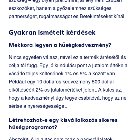
eszközöket, hanem a győzelemhez szükséges
partnerséget, rugalmasságot és Betekintéseket kínál.
Gyakran ismételt kérdések
Mekkora legyen a hűségkedvezmény?
Nincs egyetlen válasz, mivel ez a termék árrésétől és
céljaitól függ. Egy jó kiindulási pont a jutalom értéke a
vásárló teljes költésének 1% és 5%-a között van.
Például egy 10 dolláros kedvezmény 500 dollár
elköltéséért 2%-os jutalomértéket jelent. A kulcs az,
hogy a kedvezményt úgy tegye csábítóvá, hogy az ne
sértse a nyereségességet.
Létrehozhat-e egy kisvállalkozás sikeres
hűségprogramot?
Abszolút. A lojalitás nem csak a nagyvállalatok