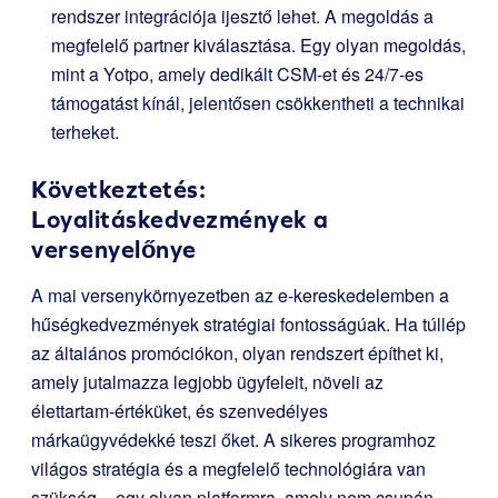
rendszer integrációja ijesztő lehet. A megoldás a
megfelelő partner kiválasztása. Egy olyan megoldás,
mint a Yotpo, amely dedikált CSM-et és 24/7-es
támogatást kínál, jelentősen csökkentheti a technikai
terheket.
Következtetés:
Loyalitáskedvezmények a
versenyelőnye
A mai versenykörnyezetben az e-kereskedelemben a
hűségkedvezmények stratégiai fontosságúak. Ha túllép
az általános promóciókon, olyan rendszert építhet ki,
amely jutalmazza legjobb ügyfeleit, növeli az
élettartam-értéküket, és szenvedélyes
márkaügyvédekké teszi őket. A sikeres programhoz
világos stratégia és a megfelelő technológiára van
szükség – egy olyan platformra, amely nem csupán