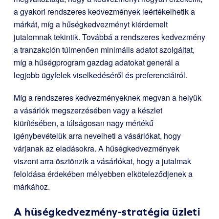
a gyakori rendszeres kedvezmények leértékelhetik a
márkát, míg a hűségkedvezményt kiérdemelt
jutalomnak tekintik. Továbbá a rendszeres kedvezmény
a tranzakción túlmenően minimális adatot szolgáltat,
míg a hűségprogram gazdag adatokat generál a
legjobb ügyfelek viselkedéséről és preferenciáiról.
Míg a rendszeres kedvezményeknek megvan a helyük
a vásárlók megszerzésében vagy a készlet
kiürítésében, a túlságosan nagy mértékű
igénybevételük arra nevelheti a vásárlókat, hogy
várjanak az eladásokra. A hűségkedvezmények
viszont arra ösztönzik a vásárlókat, hogy a jutalmak
feloldása érdekében mélyebben elköteleződjenek a
márkához.
A hűségkedvezmény-stratégia üzleti