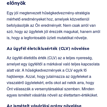
előnyök
Egy jól megtervezett hűségkedvezmény-stratégia
mérhető eredményeket hoz, amelyek közvetlenül
befolyásolják az Ön eredményét. Nem csak arról van
szó, hogy az ügyfelek jól érezzék magukat, hanem arról
is, hogy a legfontosabb üzleti mutatókat növelje.
Az ügyfél életciklusérték (CLV) növelése
Az ügyfél-életidős érték (CLV) az a teljes nyereség,
amelyet egy ügyféltől a márkával való teljes kapcsolata
alatt vár. A hűségkedvezmények a CLV egyik fő
hajtóereje. Azzal, hogy jutalmazza az ügyfeleket a
visszatérő ügyletekért, erős okot ad nekik arra, hogy
Önt válasszák a versenytársakkal szemben. Minden
egyes ismételt vásárlás növeli az élettartam-értéküket.
Az ismételt vásárlási arány növelése