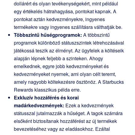
dollárért és olyan tevékenységekért, mint például
egy értékelés hátrahagyása, pontokat kapnak. A
pontokat aztán kedvezményekre, ingyenes
termékekre vagy ingyenes szállításra válthatják be.
Többszintű hűségprogramok:
A többszintű
programok különböző státuszszintek létrehozásával
játékossá teszik az élményt. Az ügyfelek a költéseik
alapján lépnek feljebb a szinteken. Ahogy
emelkednek, egyre jobb kedvezményeket és
kedvezményeket nyernek, ami olyan célt teremt,
amely nagyobb költekezésre ösztönöz. A Starbucks
Rewards klasszikus példa erre.
Exkluzív hozzáférés és korai
madárkedvezmények:
Ezek a kedvezmények
státusszal jutalmazzák a hűséget. A tagok számára
elsőként biztosítanak hozzáférést az új termékek
bevezetéséhez vagy az eladásokhoz. Ezáltal