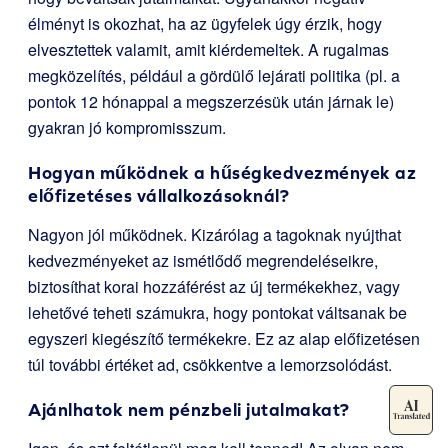
élményt is okozhat, ha az ügyfelek úgy érzik, hogy
elvesztettek valamit, amit kiérdemeltek. A rugalmas
megközelítés, például a gördülő lejárati politika (pl. a
pontok 12 hónappal a megszerzésük után járnak le)
gyakran jó kompromisszum.
Hogyan működnek a hűségkedvezmények az
előfizetéses vállalkozásoknál?
Nagyon jól működnek. Kizárólag a tagoknak nyújthat
kedvezményeket az ismétlődő megrendeléseikre,
biztosíthat korai hozzáférést az új termékekhez, vagy
lehetővé teheti számukra, hogy pontokat váltsanak be
egyszeri kiegészítő termékekre. Ez az alap előfizetésen
túl további értéket ad, csökkentve a lemorzsolódást.
Ajánlhatok nem pénzbeli jutalmakat?