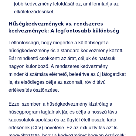
jobb kedvezmény feloldásához, ami fenntartja az
elköteleződésüket.
Hűségkedvezmények vs. rendszeres
kedvezmények: A legfontosabb különbség
Létfontosságú, hogy megértse a különbséget a
hűségkedvezmény és a standard kedvezmény között.
Bár mindkettő csökkenti az árat, céljuk és hatásuk
nagyon különböző. A rendszeres kedvezmény
mindenki számára elérhető, beleértve az új látogatókat
is, és elsődleges célja az azonnali, rövid távú
értékesítés ösztönzése.
Ezzel szemben a hűségkedvezmény kizárólag a
hűségprogram tagjainak jár, és célja a hosszú távú
kapcsolatok ápolása és az ügyfél élethosszig tartó
értékének (CLV) növelése. Ez az exkluzivitás azt is
megváltoztatja, hogy a kedvezményt hogyan érzékelik;