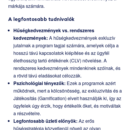
márkája számára.
A legfontosabb tudnivalók
Hűségkedvezmények vs. rendszeres
kedvezmények:
A hűségkedvezmények exkluzív
jutalmak a program tagjai számára, amelyek célja a
hosszú távú kapcsolatok kiépítése és az ügyfél
élethosszig tartó értékének (CLV) növelése. A
rendszeres kedvezmények mindenkinek szólnak, és
a rövid távú eladásokat célozzák.
Pszichológiai tényezők:
Ezek a programok azért
működnek, mert a kölcsönösség, az exkluzivitás és a
Játékosítás (Gamification) elveit használják ki, így az
ügyfelek úgy érzik, hogy értékelik őket, és motiváltak
a részvételre.
Legfontosabb üzleti előnyök:
Az erős
hűségstratégia közvetlenül növeli az olyan