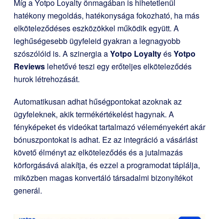
Míg a Yotpo Loyalty önmagában is hihetetlenül
hatékony megoldás, hatékonysága fokozható, ha más
elköteleződéses eszközökkel működik együtt. A
leghűségesebb ügyfeleid gyakran a legnagyobb
szószólóid is. A szinergia a
Yotpo Loyalty
és
Yotpo
Reviews
lehetővé teszi egy erőteljes elköteleződés
hurok létrehozását.
Automatikusan adhat hűségpontokat azoknak az
ügyfeleknek, akik termékértékelést hagynak. A
fényképeket és videókat tartalmazó véleményekért akár
bónuszpontokat is adhat. Ez az integráció a vásárlást
követő élményt az elköteleződés és a jutalmazás
körforgásává alakítja, és ezzel a programodat táplálja,
miközben magas konvertáló társadalmi bizonyítékot
generál.