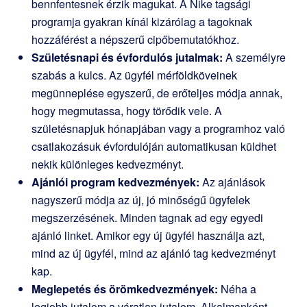
bennfentesnek érzik magukat. A Nike tagsági
programja gyakran kínál kizárólag a tagoknak
hozzáférést a népszerű cipőbemutatókhoz.
Születésnapi és évfordulós jutalmak:
A személyre
szabás a kulcs. Az ügyfél mérföldköveinek
megünneplése egyszerű, de erőteljes módja annak,
hogy megmutassa, hogy törődik vele. A
születésnapjuk hónapjában vagy a programhoz való
csatlakozásuk évfordulóján automatikusan küldhet
nekik különleges kedvezményt.
Ajánlói program kedvezmények:
Az ajánlások
nagyszerű módja az új, jó minőségű ügyfelek
megszerzésének. Minden tagnak ad egy egyedi
ajánló linket. Amikor egy új ügyfél használja azt,
mind az új ügyfél, mind az ajánló tag kedvezményt
kap.
Meglepetés és örömkedvezmények:
Néha a
legjobb jutalom a váratlan jutalom. Alkalmanként