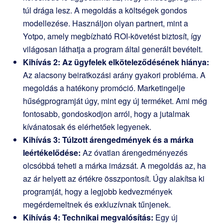
túl drága lesz. A megoldás a költségek gondos
modellezése. Használjon olyan partnert, mint a
Yotpo, amely megbízható ROI-követést biztosít, így
világosan láthatja a program által generált bevételt.
Kihívás 2: Az ügyfelek elköteleződésének hiánya:
Az alacsony beiratkozási arány gyakori probléma. A
megoldás a hatékony promóció. Marketingelje
hűségprogramját úgy, mint egy új terméket. Ami még
fontosabb, gondoskodjon arról, hogy a jutalmak
kívánatosak és elérhetőek legyenek.
Kihívás 3: Túlzott árengedmények és a márka
leértékelődése:
Az óvatlan árengedményezés
olcsóbbá teheti a márka imázsát. A megoldás az, ha
az ár helyett az értékre összpontosít. Úgy alakítsa ki
programját, hogy a legjobb kedvezmények
megérdemeltnek és exkluzívnak tűnjenek.
Kihívás 4: Technikai megvalósítás:
Egy új