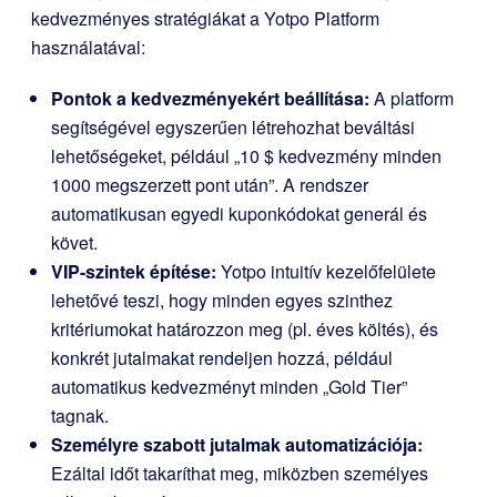
kedvezményes stratégiákat a Yotpo Platform
használatával:
Pontok a kedvezményekért beállítása:
A platform
segítségével egyszerűen létrehozhat beváltási
lehetőségeket, például „10 $ kedvezmény minden
1000 megszerzett pont után”. A rendszer
automatikusan egyedi kuponkódokat generál és
követ.
VIP-szintek építése:
Yotpo intuitív kezelőfelülete
lehetővé teszi, hogy minden egyes szinthez
kritériumokat határozzon meg (pl. éves költés), és
konkrét jutalmakat rendeljen hozzá, például
automatikus kedvezményt minden „Gold Tier”
tagnak.
Személyre szabott jutalmak automatizációja:
Ezáltal időt takaríthat meg, miközben személyes