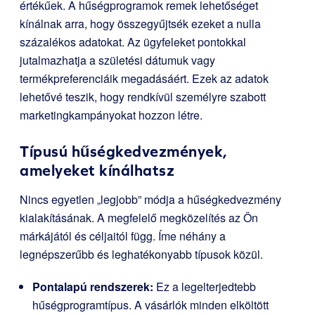
értékűek. A hűségprogramok remek lehetőséget
kínálnak arra, hogy összegyűjtsék ezeket a nulla
százalékos adatokat. Az ügyfeleket pontokkal
jutalmazhatja a születési dátumuk vagy
termékpreferenciáik megadásáért. Ezek az adatok
lehetővé teszik, hogy rendkívül személyre szabott
marketingkampányokat hozzon létre.
Típusú hűségkedvezmények,
amelyeket kínálhatsz
Nincs egyetlen „legjobb” módja a hűségkedvezmény
kialakításának. A megfelelő megközelítés az Ön
márkájától és céljaitól függ. Íme néhány a
legnépszerűbb és leghatékonyabb típusok közül.
Pontalapú rendszerek:
Ez a legelterjedtebb
hűségprogramtípus. A vásárlók minden elköltött