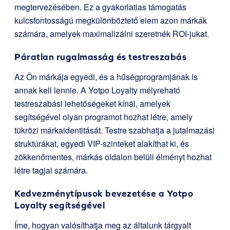
megtervezésében. Ez a gyakorlatias támogatás
kulcsfontosságú megkülönböztető elem azon márkák
számára, amelyek maximalizálni szeretnék ROI-jukat.
Páratlan rugalmasság és testreszabás
Az Ön márkája egyedi, és a hűségprogramjának is
annak kell lennie. A Yotpo Loyalty mélyreható
testreszabási lehetőségeket kínál, amelyek
segítségével olyan programot hozhat létre, amely
tükrözi márkaidentitását. Testre szabhatja a jutalmazási
struktúrákat, egyedi VIP-szinteket alakíthat ki, és
zökkenőmentes, márkás oldalon belüli élményt hozhat
létre tagjai számára.
Kedvezménytípusok bevezetése a Yotpo
Loyalty segítségével
Íme, hogyan valósíthatja meg az általunk tárgyalt