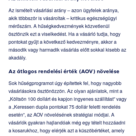
Az ismételt vásárlási arány – azon ügyfelek aránya,
akik többször is vásároltak – kritikus egészségügyi
mérőszám. A hűségkedvezmények közvetlenül
ösztönzik ezt a viselkedést. Ha a vásárló tudja, hogy
pontokat gyűjt a következő kedvezményre, akkor a
második vagy harmadik vásárlás előtt sokkal kisebb az
akadály.
Az átlagos rendelési érték (AOV) növelése
Sok hűségprogramot úgy építettek fel, hogy nagyobb
vásárlásokra ösztönözzön. Az olyan ajánlatok, mint a
„Költsön 100 dollárt és kapjon ingyenes szállítást” vagy
a „Keressen dupla pontokat 75 dollár feletti rendelés
esetén”, az AOV növelésének stratégiai módjai. A
vásárlók gyakran hajlandóak még egy tételt hozzáadni
a kosarukhoz, hogy elérjék azt a küszöbértéket, amely