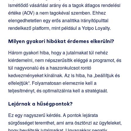
ismétlődő vásárlási arány és a tagok átlagos rendelési
értéke (AOV) a nem tagokéval szemben. Ehhez
elengedhetetlen egy erős analitika irányítópulttal
rendelkező platform, mint például a Yotpo Loyalty.
Milyen gyakori hibákat érdemes elkerülni?
Három gyakori hiba, hogy a jutalmakat túl nehéz
kiérdemelni, nem népszerűsítik eléggé a programot, és
túl nagyvonalú és a haszonkulcsot rontó
kedvezményeket kínálnak. Az is hiba, ha „beállítjuk és
elfelejtjük”. Folyamatosan elemeznie kell a
teljesítményt, és optimalizálnia kell a stratégiaát.
Lejárnak a hűségpontok?
Ez egy nagyszerű kérdés. A pontok lejárata
sürgősséget teremthet, ami arra ösztönzi az ügyfeleket,
hogy beváltsák jutalmaikat. Ugyanakkor negatív