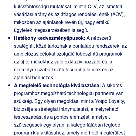
kulcsfontosságú mutatókat, mint a CLV, az ismételt
vásárlási arány és az átlagos rendelési érték (AOV),
miközben az ajánlások révén új, nagy értékű
ügyfelek megszerzésében is segít.
Hatékony kedvezménytípusok:
A népszerű
stratégiák közé tartoznak a pontalapú rendszerek, az
ambiciózus célokat szolgáló többszintű programok,
az új termékekhez való exkluzív hozzáférés, a
személyre szabott születésnapi jutalmak és az
ajánlási bónuszok.
A megfelelő technológia kiválasztása:
A sikeres
programhoz megbízható technológiai partnerre van
szükség. Egy olyan megoldás, mint a Yotpo Loyalty,
biztosítja a stratégiai iránymutatást, a mélyreható
testreszabást és a pontos elemzést, amelyek
szükségesek egy olyan, a kategóriájában legjobb
program kialakításához, amely mérhető megtérülést