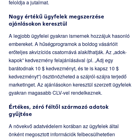
feloldja a jutalmat.
Nagy értékű ügyfelek megszerzése
ajánlásokon keresztül
A legjobb ügyfelei gyakran ismernek hozzájuk hasonló
embereket. A hűségprogramok a boldog vásárlóit
erőteljes akvizíciós csatornává alakíthatják. Az „adok-
kapok” kedvezmény felajánlásával (pl. „Adj egy
barátodnak 10 $ kedvezményt, és te is kapsz 10 $
kedvezményt”) ösztönözheted a szájról-szájra terjedő
marketinget. Az ajánlásokon keresztül szerzett ügyfelek
gyakran magasabb CLV-vel rendelkeznek.
Értékes, zéró féltől származó adatok
gyűjtése
A növekvő adatvédelem korában az ügyfelek által
önként megosztott információk felbecsülhetetlen