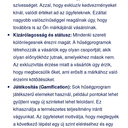
szívességet. Azzal, hogy exkluzív kedvezményeket
kínál, valódi értéket ad az ügyfeleknek. Ezáltal
nagyobb valószínűséggel reagálnak úgy, hogy
továbbra is az Ön márkájánál vásárolnak.
Kizárólagosság és státusz:
Mindenki szereti
különlegesnek érezni magát. A hűségprogramok
létrehozzák a vásárlók egy olyan csoportját, akik
olyan előnyökhöz jutnak, amelyekhez mások nem.
Az exkluzivitás érzése miatt a vásárlók úgy érzik,
hogy megbecsülik őket, ami erősíti a márkához való
érzelmi kötődésüket.
Játékosítás (Gamification):
Sok hűségprogram
játékszerű elemeket használ, például pontokat lehet
gyűjteni vagy új szinteket lehet feloldani. Ez
kihasználja a természetes teljesítmény iránti
vágyunkat. Az ügyfeleket motiválja, hogy megtegyék
a következő lépést egy új szint eléréséhez és egy