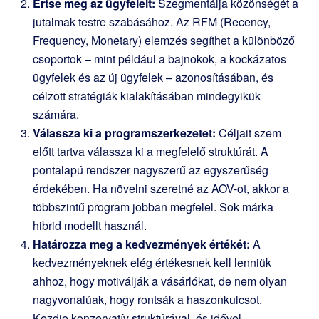
Értse meg az ügyfeleit:
Szegmentálja közönségét a
jutalmak testre szabásához. Az RFM (Recency,
Frequency, Monetary) elemzés segíthet a különböző
csoportok – mint például a bajnokok, a kockázatos
ügyfelek és az új ügyfelek – azonosításában, és
célzott stratégiák kialakításában mindegyikük
számára.
Válassza ki a programszerkezetet:
Céljait szem
előtt tartva válassza ki a megfelelő struktúrát. A
pontalapú rendszer nagyszerű az egyszerűség
érdekében. Ha növelni szeretné az AOV-ot, akkor a
többszintű program jobban megfelel. Sok márka
hibrid modellt használ.
Határozza meg a kedvezmények értékét:
A
kedvezményeknek elég értékesnek kell lenniük
ahhoz, hogy motiválják a vásárlókat, de nem olyan
nagyvonalúak, hogy rontsák a haszonkulcsot.
Kezdje konzervatív struktúrával, és idővel