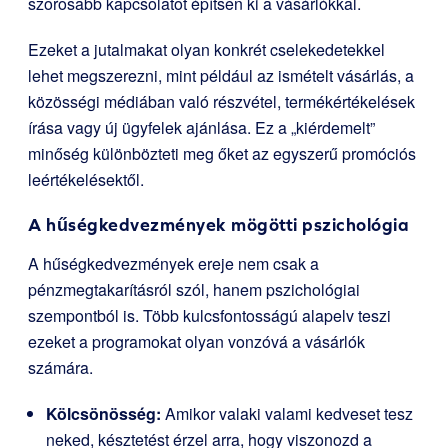
szorosabb kapcsolatot építsen ki a vásárlókkal.
Ezeket a jutalmakat olyan konkrét cselekedetekkel
lehet megszerezni, mint például az ismételt vásárlás, a
közösségi médiában való részvétel, termékértékelések
írása vagy új ügyfelek ajánlása. Ez a „kiérdemelt”
minőség különbözteti meg őket az egyszerű promóciós
leértékelésektől.
A hűségkedvezmények mögötti pszichológia
A hűségkedvezmények ereje nem csak a
pénzmegtakarításról szól, hanem pszichológiai
szempontból is. Több kulcsfontosságú alapelv teszi
ezeket a programokat olyan vonzóvá a vásárlók
számára.
Kölcsönösség:
Amikor valaki valami kedveset tesz
neked, késztetést érzel arra, hogy viszonozd a