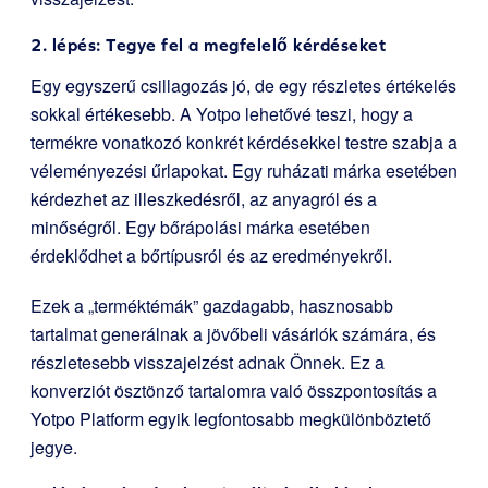
2. lépés: Tegye fel a megfelelő kérdéseket
Egy egyszerű csillagozás jó, de egy részletes értékelés
sokkal értékesebb. A Yotpo lehetővé teszi, hogy a
termékre vonatkozó konkrét kérdésekkel testre szabja a
véleményezési űrlapokat. Egy ruházati márka esetében
kérdezhet az illeszkedésről, az anyagról és a
minőségről. Egy bőrápolási márka esetében
érdeklődhet a bőrtípusról és az eredményekről.
Ezek a „terméktémák” gazdagabb, hasznosabb
tartalmat generálnak a jövőbeli vásárlók számára, és
részletesebb visszajelzést adnak Önnek. Ez a
konverziót ösztönző tartalomra való összpontosítás a
Yotpo Platform egyik legfontosabb megkülönböztető
jegye.