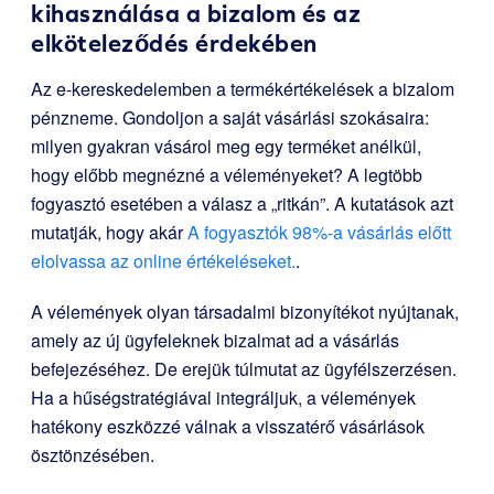
kihasználása a bizalom és az
elköteleződés érdekében
Az e-kereskedelemben a termékértékelések a bizalom
pénzneme. Gondoljon a saját vásárlási szokásaira:
milyen gyakran vásárol meg egy terméket anélkül,
hogy előbb megnézné a véleményeket? A legtöbb
fogyasztó esetében a válasz a „ritkán”. A kutatások azt
mutatják, hogy akár
A fogyasztók 98%-a vásárlás előtt
elolvassa az online értékeléseket.
.
A vélemények olyan társadalmi bizonyítékot nyújtanak,
amely az új ügyfeleknek bizalmat ad a vásárlás
befejezéséhez. De erejük túlmutat az ügyfélszerzésen.
Ha a hűségstratégiával integráljuk, a vélemények
hatékony eszközzé válnak a visszatérő vásárlások
ösztönzésében.