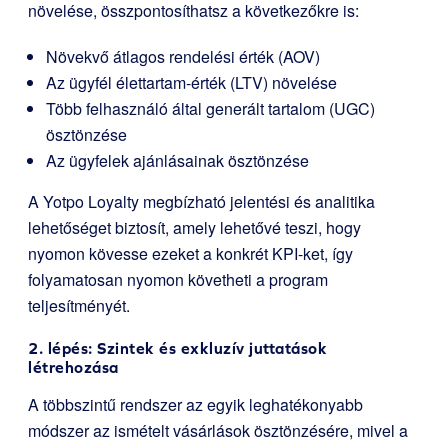
növelése, összpontosíthatsz a következőkre is:
Növekvő átlagos rendelési érték (AOV)
Az ügyfél élettartam-érték (LTV) növelése
Több felhasználó által generált tartalom (UGC)
ösztönzése
Az ügyfelek ajánlásainak ösztönzése
A Yotpo Loyalty megbízható jelentési és analitika
lehetőséget biztosít, amely lehetővé teszi, hogy
nyomon kövesse ezeket a konkrét KPI-ket, így
folyamatosan nyomon követheti a program
teljesítményét.
2. lépés: Szintek és exkluzív juttatások
létrehozása
A többszintű rendszer az egyik leghatékonyabb
módszer az ismételt vásárlások ösztönzésére, mivel a