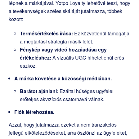
lépnek a márkájával. Yotpo Loyalty lehetővé teszi, hogy
a tevékenységek széles skáláját jutalmazza, többek
között:
Termékértékelés írása:
Ez közvetlenül támogatja
a megtartási stratégia másik felét.
Fénykép vagy videó hozzáadása egy
értékeléshez:
A vizuális UGC hihetetlenül erős
eszköz.
A márka követése a közösségi médiában.
Barátot ajánlani:
Ezáltal hűséges ügyfelei
erőteljes akvizíciós csatornává válnak.
Fiók létrehozása.
Azzal, hogy jutalmazza ezeket a nem tranzakciós
jellegű elköteleződéseket, arra ösztönzi az ügyfeleket,