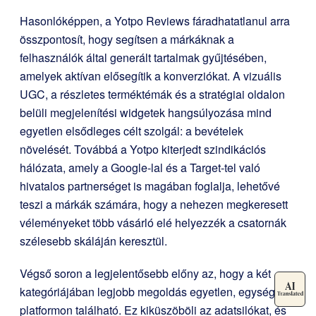
Hasonlóképpen, a Yotpo Reviews fáradhatatlanul arra
összpontosít, hogy segítsen a márkáknak a
felhasználók által generált tartalmak gyűjtésében,
amelyek aktívan elősegítik a konverziókat. A vizuális
UGC, a részletes terméktémák és a stratégiai oldalon
belüli megjelenítési widgetek hangsúlyozása mind
egyetlen elsődleges célt szolgál: a bevételek
növelését. Továbbá a Yotpo kiterjedt szindikációs
hálózata, amely a Google-lal és a Target-tel való
hivatalos partnerséget is magában foglalja, lehetővé
teszi a márkák számára, hogy a nehezen megkeresett
véleményeket több vásárló elé helyezzék a csatornák
szélesebb skáláján keresztül.
Végső soron a legjelentősebb előny az, hogy a két
kategóriájában legjobb megoldás egyetlen, egységes
platformon található. Ez kiküszöböli az adatsilókat, és