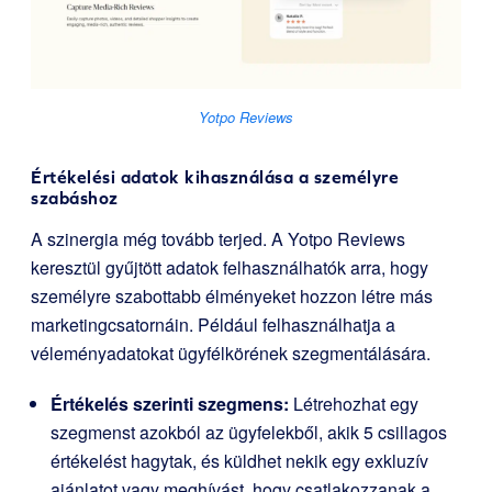
Yotpo Reviews
Értékelési adatok kihasználása a személyre
szabáshoz
A szinergia még tovább terjed. A Yotpo Reviews
keresztül gyűjtött adatok felhasználhatók arra, hogy
személyre szabottabb élményeket hozzon létre más
marketingcsatornáin. Például felhasználhatja a
véleményadatokat ügyfélkörének szegmentálására.
Értékelés szerinti szegmens:
Létrehozhat egy
szegmenst azokból az ügyfelekből, akik 5 csillagos
értékelést hagytak, és küldhet nekik egy exkluzív
ajánlatot vagy meghívást, hogy csatlakozzanak a