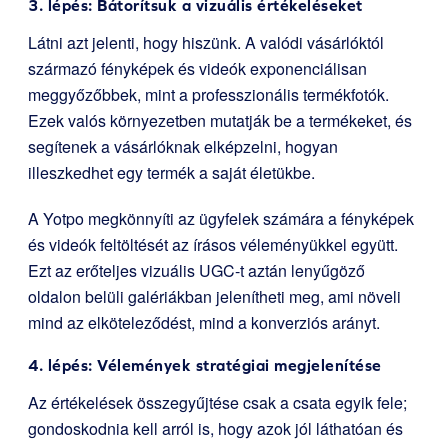
3. lépés: Bátorítsuk a vizuális értékeléseket
Látni azt jelenti, hogy hiszünk. A valódi vásárlóktól
származó fényképek és videók exponenciálisan
meggyőzőbbek, mint a professzionális termékfotók.
Ezek valós környezetben mutatják be a termékeket, és
segítenek a vásárlóknak elképzelni, hogyan
illeszkedhet egy termék a saját életükbe.
A Yotpo megkönnyíti az ügyfelek számára a fényképek
és videók feltöltését az írásos véleményükkel együtt.
Ezt az erőteljes vizuális UGC-t aztán lenyűgöző
oldalon belüli galériákban jelenítheti meg, ami növeli
mind az elköteleződést, mind a konverziós arányt.
4. lépés: Vélemények stratégiai megjelenítése
Az értékelések összegyűjtése csak a csata egyik fele;
gondoskodnia kell arról is, hogy azok jól láthatóan és