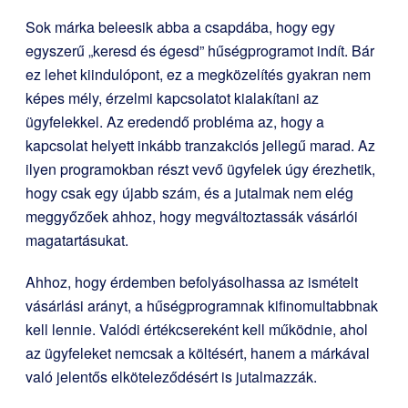
Sok márka beleesik abba a csapdába, hogy egy
egyszerű „keresd és égesd” hűségprogramot indít. Bár
ez lehet kiindulópont, ez a megközelítés gyakran nem
képes mély, érzelmi kapcsolatot kialakítani az
ügyfelekkel. Az eredendő probléma az, hogy a
kapcsolat helyett inkább tranzakciós jellegű marad. Az
ilyen programokban részt vevő ügyfelek úgy érezhetik,
hogy csak egy újabb szám, és a jutalmak nem elég
meggyőzőek ahhoz, hogy megváltoztassák vásárlói
magatartásukat.
Ahhoz, hogy érdemben befolyásolhassa az ismételt
vásárlási arányt, a hűségprogramnak kifinomultabbnak
kell lennie. Valódi értékcsereként kell működnie, ahol
az ügyfeleket nemcsak a költésért, hanem a márkával
való jelentős elköteleződésért is jutalmazzák.