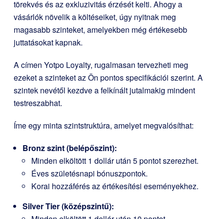
törekvés és az exkluzivitás érzését kelti. Ahogy a
vásárlók növelik a költéseiket, úgy nyitnak meg
magasabb szinteket, amelyekben még értékesebb
juttatásokat kapnak.
A címen
Yotpo Loyalty
, rugalmasan tervezheti meg
ezeket a szinteket az Ön pontos specifikációi szerint. A
szintek nevétől kezdve a felkínált jutalmakig mindent
testreszabhat.
Íme egy minta szintstruktúra, amelyet megvalósíthat:
Bronz szint (belépőszint):
Minden elköltött 1 dollár után 5 pontot szerezhet.
Éves születésnapi bónuszpontok.
Korai hozzáférés az értékesítési eseményekhez.
Silver Tier (középszintű):
Minden elköltött 1 dollár után 10 pontot