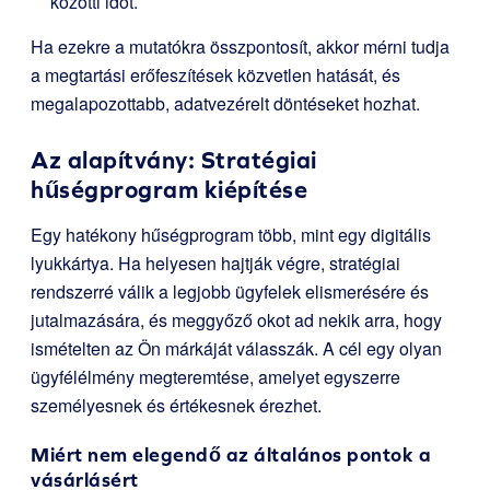
közötti időt.
Ha ezekre a mutatókra összpontosít, akkor mérni tudja
a megtartási erőfeszítések közvetlen hatását, és
megalapozottabb, adatvezérelt döntéseket hozhat.
Az alapítvány: Stratégiai
hűségprogram kiépítése
Egy hatékony hűségprogram több, mint egy digitális
lyukkártya. Ha helyesen hajtják végre, stratégiai
rendszerré válik a legjobb ügyfelek elismerésére és
jutalmazására, és meggyőző okot ad nekik arra, hogy
ismételten az Ön márkáját válasszák. A cél egy olyan
ügyfélélmény megteremtése, amelyet egyszerre
személyesnek és értékesnek érezhet.
Miért nem elegendő az általános pontok a
vásárlásért