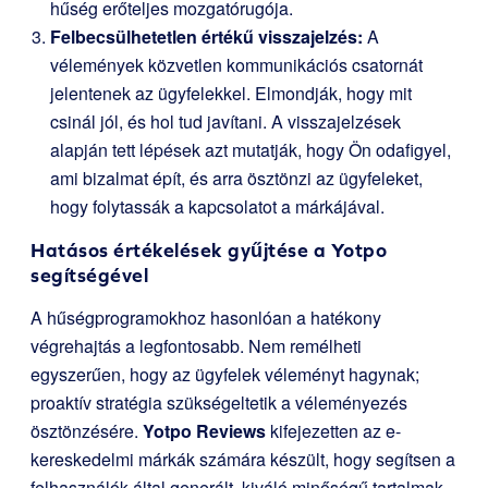
hűség erőteljes mozgatórugója.
Felbecsülhetetlen értékű visszajelzés:
A
vélemények közvetlen kommunikációs csatornát
jelentenek az ügyfelekkel. Elmondják, hogy mit
csinál jól, és hol tud javítani. A visszajelzések
alapján tett lépések azt mutatják, hogy Ön odafigyel,
ami bizalmat épít, és arra ösztönzi az ügyfeleket,
hogy folytassák a kapcsolatot a márkájával.
Hatásos értékelések gyűjtése a Yotpo
segítségével
A hűségprogramokhoz hasonlóan a hatékony
végrehajtás a legfontosabb. Nem remélheti
egyszerűen, hogy az ügyfelek véleményt hagynak;
proaktív stratégia szükségeltetik a véleményezés
ösztönzésére.
Yotpo Reviews
kifejezetten az e-
kereskedelmi márkák számára készült, hogy segítsen a
felhasználók által generált, kiváló minőségű tartalmak