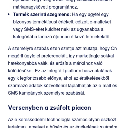
márkanagyköveti programjához.
Termék szerinti szegmens:
Ha egy ügyfél egy
bizonyos terméktípust értékelt, célzott e-maileket
vagy SMS-eket küldhet neki az ugyanabba a
kategóriába tartozó újonnan érkező termékekről.
A személyre szabás ezen szintje azt mutatja, hogy Ön
megérti ügyfelei preferenciáit, így marketingje sokkal
hatékonyabbá válik, és erősíti a márkához való
kötődésüket. Ez az integrált platform használatának
egyik legfontosabb előnye, ahol az értékelésekből
származó adatok közvetlenül táplálhatják az e-mail és
SMS kampányok személyre szabását.
Versenyben a zsúfolt piacon
Az e-kereskedelmi technológia számos olyan eszközt
tartalmaz, amelyet a hűség és az értékelések számára