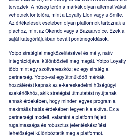
terveztek. A hűség terén a márkák olyan alternatívákat
vehetnek fontolóra, mint a Loyalty Lion vagy a Smile.
Az értékelések esetében olyan platformok tartoznak a
piachoz, mint az Okendo vagy a Bazaarvoice. Ezek a
saját kategóriájukban bevált pontmegoldások.
Yotpo stratégiai megközelítésével és mély, natív
integrációjával különbözteti meg magát. Yotpo Loyalty
több mint egy szoftvereszköz; ez egy stratégiai
partnerség. Yotpo-val együttműködő márkák
hozzáférést kapnak az e-kereskedelmi hűségügyi
szakértőkhöz, akik stratégiai útmutatást nyújtanak
annak érdekében, hogy minden egyes program a
maximális hatás érdekében legyen kialakítva. Ez a
partnerségi modell, valamint a platform fejlett
rugalmassága és robusztus jelentéskészítési
lehetőségei különböztetik meg a platformot.