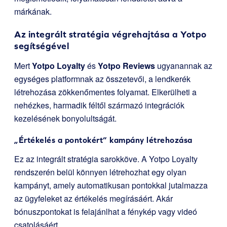
márkának.
Az integrált stratégia végrehajtása a Yotpo
segítségével
Mert
Yotpo Loyalty
és
Yotpo Reviews
ugyanannak az
egységes platformnak az összetevői, a lendkerék
létrehozása zökkenőmentes folyamat. Elkerülheti a
nehézkes, harmadik féltől származó integrációk
kezelésének bonyolultságát.
„Értékelés a pontokért” kampány létrehozása
Ez az integrált stratégia sarokköve. A Yotpo Loyalty
rendszerén belül könnyen létrehozhat egy olyan
kampányt, amely automatikusan pontokkal jutalmazza
az ügyfeleket az értékelés megírásáért. Akár
bónuszpontokat is felajánlhat a fénykép vagy videó
csatolásáért.