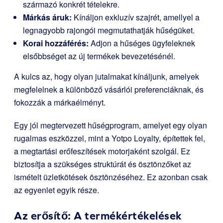
származó konkrét tételekre.
Márkás áruk:
Kínáljon exkluzív szajrét, amellyel a
legnagyobb rajongói megmutathatják hűségüket.
Korai hozzáférés:
Adjon a hűséges ügyfeleknek
elsőbbséget az új termékek bevezetésénél.
A kulcs az, hogy olyan jutalmakat kínáljunk, amelyek
megfelelnek a különböző vásárlói preferenciáknak, és
fokozzák a márkaélményt.
Egy jól megtervezett hűségprogram, amelyet egy olyan
rugalmas eszközzel, mint a Yotpo Loyalty, építettek fel,
a megtartási erőfeszítések motorjaként szolgál. Ez
biztosítja a szükséges struktúrát és ösztönzőket az
ismételt üzletkötések ösztönzéséhez. Ez azonban csak
az egyenlet egyik része.
Az erősítő: A termékértékelések