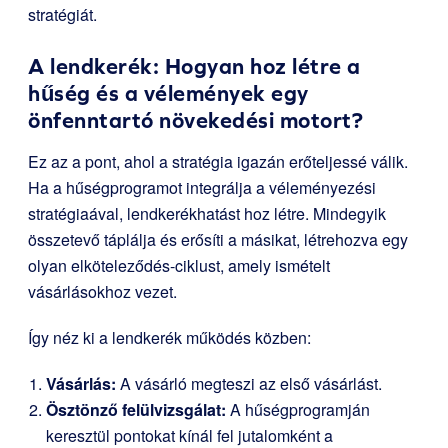
stratégiát.
A lendkerék: Hogyan hoz létre a
hűség és a vélemények egy
önfenntartó növekedési motort?
Ez az a pont, ahol a stratégia igazán erőteljessé válik.
Ha a hűségprogramot integrálja a véleményezési
stratégiaával, lendkerékhatást hoz létre. Mindegyik
összetevő táplálja és erősíti a másikat, létrehozva egy
olyan elköteleződés-ciklust, amely ismételt
vásárlásokhoz vezet.
Így néz ki a lendkerék működés közben:
Vásárlás:
A vásárló megteszi az első vásárlást.
Ösztönző felülvizsgálat:
A hűségprogramján
keresztül pontokat kínál fel jutalomként a