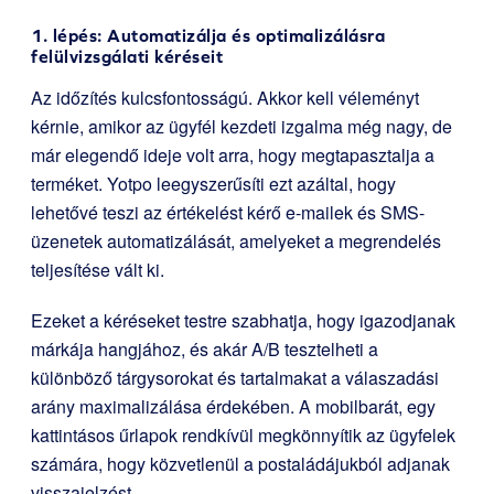
1. lépés: Automatizálja és optimalizálásra
felülvizsgálati kéréseit
Az időzítés kulcsfontosságú. Akkor kell véleményt
kérnie, amikor az ügyfél kezdeti izgalma még nagy, de
már elegendő ideje volt arra, hogy megtapasztalja a
terméket. Yotpo leegyszerűsíti ezt azáltal, hogy
lehetővé teszi az értékelést kérő e-mailek és SMS-
üzenetek automatizálását, amelyeket a megrendelés
teljesítése vált ki.
Ezeket a kéréseket testre szabhatja, hogy igazodjanak
márkája hangjához, és akár A/B tesztelheti a
különböző tárgysorokat és tartalmakat a válaszadási
arány maximalizálása érdekében. A mobilbarát, egy
kattintásos űrlapok rendkívül megkönnyítik az ügyfelek
számára, hogy közvetlenül a postaládájukból adjanak
visszajelzést.