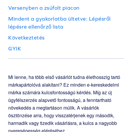
Versenyben a zsúfolt piacon
Mindent a gyakorlatba ültetve: Lépésről
lépésre ellenőrző lista
Következtetés
GYIK
Mi lenne, ha több első vásárlót tudna élethosszig tartó
márkapártolóvá alakítani? Ez minden e-kereskedelmi
márka számára kulcsfontosságú kérdés. Míg az új
ügyfélszerzés alapvető fontosságú, a fenntartható
növekedés a megtartáson múlik. A vásárlók
ösztönzése arra, hogy visszatérjenek egy második,
harmadik vagy tizedik vásárlásra, a kulcs a nagyobb
nyereségesség eléréséhez.