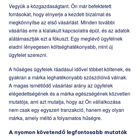
Vegyük a közgazdaságtant. Ön már befektetett
forrásokat, hogy elnyerje a kezdeti bizalmat és
megkönnyítse az első vásárlást. Minden további
vásárlás erre a kialakult kapcsolatra épül, és az adatok
alátámasztják ezt a fókuszt. Egy meglévő ügyfélnek
eladni lényegesen költséghatékonyabb, mint új
ügyfelet szerezni.
A hűséges ügyfelek ráadásul idővel többet költenek, és
gyakran a márka leghatékonyabb szószólóivá válnak.
A magas ismétlődő vásárlási arány az ügyfelek
elégedettségének és a márka egészségének közvetlen
mutatója, ami azt mutatja, hogy az Ön vállalkozása
nem csak egy egyszeri tranzakció, hanem egy olyan
márka, amely méltó a folyamatos hűségre.
A nyomon követendő legfontosabb mutatók