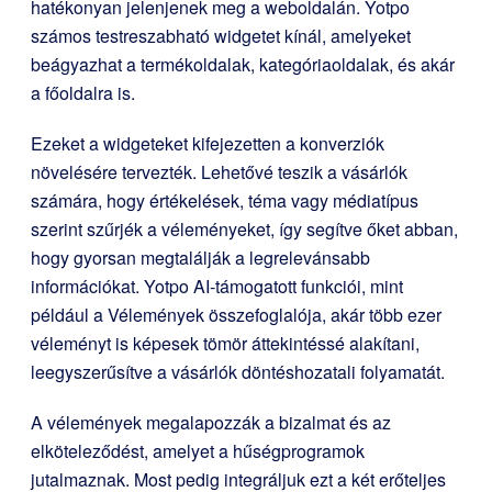
hatékonyan jelenjenek meg a weboldalán. Yotpo
számos testreszabható widgetet kínál, amelyeket
beágyazhat a termékoldalak, kategóriaoldalak, és akár
a főoldalra is.
Ezeket a widgeteket kifejezetten a konverziók
növelésére tervezték. Lehetővé teszik a vásárlók
számára, hogy értékelések, téma vagy médiatípus
szerint szűrjék a véleményeket, így segítve őket abban,
hogy gyorsan megtalálják a legrelevánsabb
információkat. Yotpo AI-támogatott funkciói, mint
például a Vélemények összefoglalója, akár több ezer
véleményt is képesek tömör áttekintéssé alakítani,
leegyszerűsítve a vásárlók döntéshozatali folyamatát.
A vélemények megalapozzák a bizalmat és az
elköteleződést, amelyet a hűségprogramok
jutalmaznak. Most pedig integráljuk ezt a két erőteljes