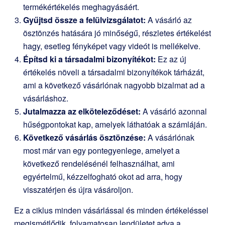
termékértékelés meghagyásáért.
Gyűjtsd össze a felülvizsgálatot:
A vásárló az
ösztönzés hatására jó minőségű, részletes értékelést
hagy, esetleg fényképet vagy videót is mellékelve.
Építsd ki a társadalmi bizonyítékot:
Ez az új
értékelés növeli a társadalmi bizonyítékok tárházát,
ami a következő vásárlónak nagyobb bizalmat ad a
vásárláshoz.
Jutalmazza az elköteleződéset:
A vásárló azonnal
hűségpontokat kap, amelyek láthatóak a számláján.
Következő vásárlás ösztönzése:
A vásárlónak
most már van egy pontegyenlege, amelyet a
következő rendelésénél felhasználhat, ami
egyértelmű, kézzelfogható okot ad arra, hogy
visszatérjen és újra vásároljon.
Ez a ciklus minden vásárlással és minden értékeléssel
megismétlődik, folyamatosan lendületet adva a