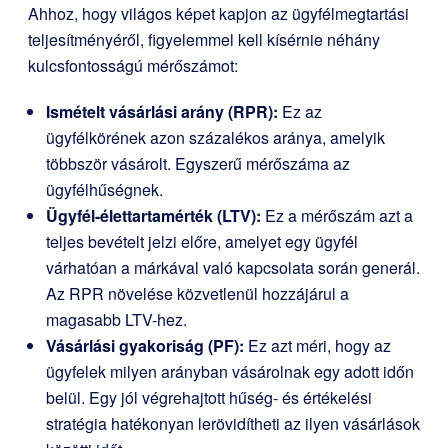
Ahhoz, hogy világos képet kapjon az ügyfélmegtartási
teljesítményéről, figyelemmel kell kísérnie néhány
kulcsfontosságú mérőszámot:
Ismételt vásárlási arány (RPR):
Ez az
ügyfélkörének azon százalékos aránya, amelyik
többször vásárolt. Egyszerű mérőszáma az
ügyfélhűségnek.
Ügyfél-élettartamérték (LTV):
Ez a mérőszám azt a
teljes bevételt jelzi előre, amelyet egy ügyfél
várhatóan a márkával való kapcsolata során generál.
Az RPR növelése közvetlenül hozzájárul a
magasabb LTV-hez.
Vásárlási gyakoriság (PF):
Ez azt méri, hogy az
ügyfelek milyen arányban vásárolnak egy adott időn
belül. Egy jól végrehajtott hűség- és értékelési
stratégia hatékonyan lerövidítheti az ilyen vásárlások