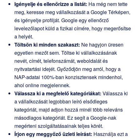
Igényelje és ellenőrizze a listát:
Ha még nem tette
meg, keresse meg vállalkozását a Google Térképen,
és igényelje profilját. Google egy ellenőrző
levelezőlapot küld a fizikai címére, hogy megerősítse
a helyét.
Töltsön ki minden szakaszt:
Ne hagyjon üresen
egyetlen mezőt sem. Töltse ki vállalkozásának
nevét, címét, telefonszámát, weboldalát és
nyitvatartási idejét. Győződjön meg arról, hogy a
NAP-adatai 100%-ban konzisztensek mindenhol,
ahol online megjelennek.
Válassza ki a megfelelő kategóriákat:
Válassza ki
a vállalkozását legjobban leíró elsődleges
kategóriát, majd adjon hozzá minél több releváns
másodlagos kategóriát. Ez segít a Google-nak
megérteni szolgáltatásainak teljes körét.
Írjon egy meggyőző üzleti leírást:
Használja ezt a