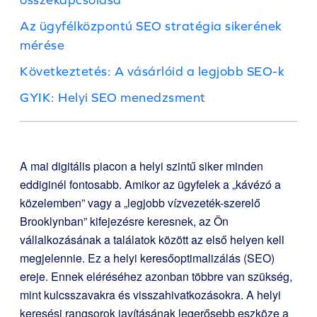
Az ügyfélközpontú SEO stratégia sikerének
mérése
Következtetés: A vásárlóid a legjobb SEO-k
GYIK: Helyi SEO menedzsment
A mai digitális piacon a helyi szintű siker minden
eddiginél fontosabb. Amikor az ügyfelek a „kávézó a
közelemben” vagy a „legjobb vízvezeték-szerelő
Brooklynban” kifejezésre keresnek, az Ön
vállalkozásának a találatok között az első helyen kell
megjelennie. Ez a helyi keresőoptimalizálás (SEO)
ereje. Ennek eléréséhez azonban többre van szükség,
mint kulcsszavakra és visszahivatkozásokra. A helyi
keresési rangsorok javításának legerősebb eszköze a