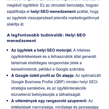
meglévő ügyfélkör. Ez az útmutató bemutatja, hogyan
sajátíthatja el
helyi SEO menedzsment
azáltal, hogy
az ügyfelek visszajelzéseit jelentős marketingelőnnyé
alakítja át.
A legfontosabb tudnivalók: Helyi SEO
menedzsment
Az ügyfelek a helyi SEO motorjai:
A hiteless
ügyfélértékelések és a felhasználók által generált
tartalmak elsődleges rangsorolási jelek a
keresőmotorok, például a Google számára.
A Google üzleti profil az Ön alapja:
Az optimalizált
Google Business Profile (GBP) minden helyi SEO-
stratégia sarokköve, és az ügyfélinterakciók
közvetlenül befolyásolják a láthatóságát.
A vélemények egy rangsoroló szupererő:
Az
értékelések mennyisége, minősége és gyorsasága