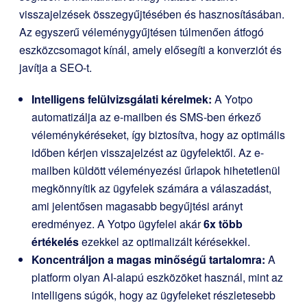
visszajelzések összegyűjtésében és hasznosításában.
Az egyszerű véleménygyűjtésen túlmenően átfogó
eszközcsomagot kínál, amely elősegíti a konverziót és
javítja a SEO-t.
Intelligens felülvizsgálati kérelmek:
A Yotpo
automatizálja az e-mailben és SMS-ben érkező
véleménykéréseket, így biztosítva, hogy az optimális
időben kérjen visszajelzést az ügyfelektől. Az e-
mailben küldött véleményezési űrlapok hihetetlenül
megkönnyítik az ügyfelek számára a válaszadást,
ami jelentősen magasabb begyűjtési arányt
eredményez. A Yotpo ügyfelei akár
6x több
értékelés
ezekkel az optimalizált kérésekkel.
Koncentráljon a magas minőségű tartalomra:
A
platform olyan AI-alapú eszközöket használ, mint az
intelligens súgók, hogy az ügyfeleket részletesebb