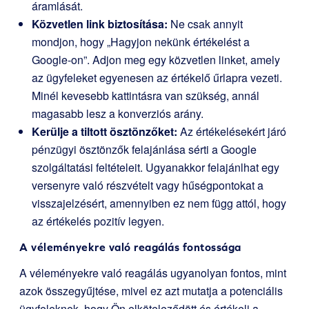
áramlását.
Közvetlen link biztosítása:
Ne csak annyit
mondjon, hogy „Hagyjon nekünk értékelést a
Google-on”. Adjon meg egy közvetlen linket, amely
az ügyfeleket egyenesen az értékelő űrlapra vezeti.
Minél kevesebb kattintásra van szükség, annál
magasabb lesz a konverziós arány.
Kerülje a tiltott ösztönzőket:
Az értékelésekért járó
pénzügyi ösztönzők felajánlása sérti a Google
szolgáltatási feltételeit. Ugyanakkor felajánlhat egy
versenyre való részvételt vagy hűségpontokat a
visszajelzésért, amennyiben ez nem függ attól, hogy
az értékelés pozitív legyen.
A véleményekre való reagálás fontossága
A véleményekre való reagálás ugyanolyan fontos, mint
azok összegyűjtése, mivel ez azt mutatja a potenciális
ügyfeleknek, hogy Ön elköteleződött és értékeli a