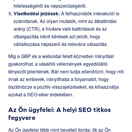
hitelességéről és népszerűségéről.
Viselkedési jelzések:
A felhasználók interakciói is
számítanak. Az olyan mutatók, mint az átkattintási
arány (CTR), a hívásra való kattintások és az
útbaigazítás iránti kérések azt jelzik, hogy
vállalkozása népszerű és releváns választás.
Míg a GBP és a weboldal felett közvetlen irányítást
gyakorolhat, a vásárlói vélemények egyedülálló
tényezőt jelentenek. Bár nem tudja ellenőrizni, hogy mit
írnak az emberek, irányíthatja a folyamatot, hogy
ösztönözze a pozitív visszajelzéseket, és kihasználja
azokat a SEO-siker érdekében.
Az Ön ügyfelei: A helyi SEO titkos
fegyvere
Az Ön ügyfelei több mint bevételi forrás; ők az Ön