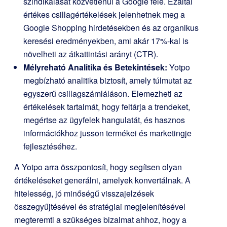
szindikálását közvetlenül a Google felé. Ezáltal
értékes csillagértékelések jelenhetnek meg a
Google Shopping hirdetésekben és az organikus
keresési eredményekben, ami akár 17%-kal is
növelheti az átkattintási arányt (CTR).
Mélyreható Analitika és Betekintések:
Yotpo
megbízható analitika biztosít, amely túlmutat az
egyszerű csillagszámláláson. Elemezheti az
értékelések tartalmát, hogy feltárja a trendeket,
megértse az ügyfelek hangulatát, és hasznos
információkhoz jusson termékei és marketingje
fejlesztéséhez.
A Yotpo arra összpontosít, hogy segítsen olyan
értékeléseket generálni, amelyek konvertálnak. A
hitelesség, jó minőségű visszajelzések
összegyűjtésével és stratégiai megjelenítésével
megteremti a szükséges bizalmat ahhoz, hogy a