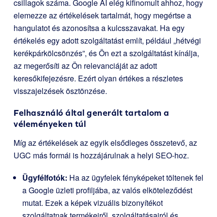
csillagok száma. Google AI elég kifinomult ahhoz, hogy
elemezze az értékelések tartalmát, hogy megértse a
hangulatot és azonosítsa a kulcsszavakat. Ha egy
értékelés egy adott szolgáltatást említ, például „hétvégi
kerékpárkölcsönzés”, és Ön ezt a szolgáltatást kínálja,
az megerősíti az Ön relevanciáját az adott
keresőkifejezésre. Ezért olyan értékes a részletes
visszajelzések ösztönzése.
Felhasználó által generált tartalom a
véleményeken túl
Míg az értékelések az egyik elsődleges összetevő, az
UGC más formái is hozzájárulnak a helyi SEO-hoz.
Ügyfélfotók:
Ha az ügyfelek fényképeket töltenek fel
a Google üzleti profiljába, az valós elköteleződést
mutat. Ezek a képek vizuális bizonyítékot
szolgáltatnak termékeiről, szolgáltatásairól és