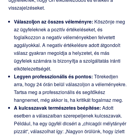
visszajelzéseket.
Válaszoljon az összes véleményre:
Köszönje meg
az ügyfeleknek a pozitív értékeléseket, és
foglalkozzon a negatív véleményekben felvetett
aggályokkal. A negatív értékelésre adott átgondolt
válasz gyakran megoldja a helyzetet, és más
ügyfelek számára is bizonyítja a szolgáltatás iránti
elkötelezettségét.
Legyen professzionális és pontos:
Törekedjen
arra, hogy 24 órán belül válaszoljon a véleményekre.
Tartsa meg a professzionális és segítőkész
hangnemet, még akkor is, ha kritikát fogalmaz meg.
A kulcsszavak természetes beépítése:
Adott
esetben a válaszaiban szerepeljenek kulcsszavak.
Például, ha egy ügyfél dicséri a „chicagói mélytányér
pizzát”, válaszolhat így: „Nagyon örülünk, hogy ízlett