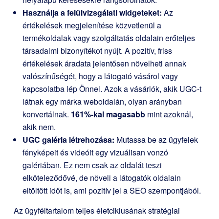
Használja a felülvizsgálati widgeteket:
Az
értékelések megjelenítése közvetlenül a
termékoldalak vagy szolgáltatás oldalain erőteljes
társadalmi bizonyítékot nyújt. A pozitív, friss
értékelések áradata jelentősen növelheti annak
valószínűségét, hogy a látogató vásárol vagy
kapcsolatba lép Önnel. Azok a vásárlók, akik UGC-t
látnak egy márka weboldalán, olyan arányban
konvertálnak.
161%-kal magasabb
mint azoknál,
akik nem.
UGC galéria létrehozása:
Mutassa be az ügyfelek
fényképeit és videóit egy vizuálisan vonzó
galériában. Ez nem csak az oldalát teszi
elköteleződővé, de növeli a látogatók oldalain
eltöltött időt is, ami pozitív jel a SEO szempontjából.
Az ügyféltartalom teljes életciklusának stratégiai