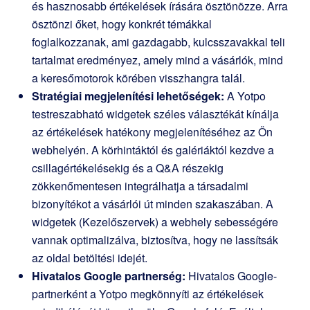
és hasznosabb értékelések írására ösztönözze. Arra
ösztönzi őket, hogy konkrét témákkal
foglalkozzanak, ami gazdagabb, kulcsszavakkal teli
tartalmat eredményez, amely mind a vásárlók, mind
a keresőmotorok körében visszhangra talál.
Stratégiai megjelenítési lehetőségek:
A Yotpo
testreszabható widgetek széles választékát kínálja
az értékelések hatékony megjelenítéséhez az Ön
webhelyén. A körhintáktól és galériáktól kezdve a
csillagértékelésekig és a Q&A részekig
zökkenőmentesen integrálhatja a társadalmi
bizonyítékot a vásárlói út minden szakaszában. A
widgetek (Kezelőszervek) a webhely sebességére
vannak optimalizálva, biztosítva, hogy ne lassítsák
az oldal betöltési idejét.
Hivatalos Google partnerség:
Hivatalos Google-
partnerként a Yotpo megkönnyíti az értékelések