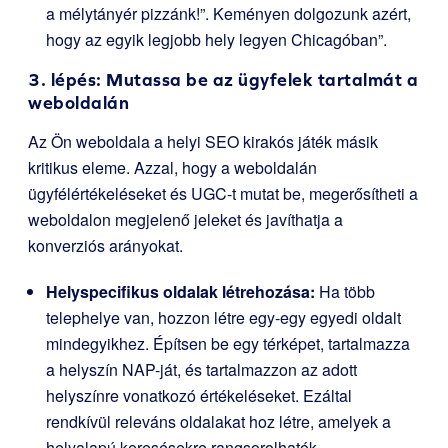
a mélytányér pizzánk!”. Keményen dolgozunk azért,
hogy az egyik legjobb hely legyen Chicagóban”.
3. lépés: Mutassa be az ügyfelek tartalmát a
weboldalán
Az Ön weboldala a helyi SEO kirakós játék másik
kritikus eleme. Azzal, hogy a weboldalán
ügyfélértékeléseket és UGC-t mutat be, megerősítheti a
weboldalon megjelenő jeleket és javíthatja a
konverziós arányokat.
Helyspecifikus oldalak létrehozása:
Ha több
telephelye van, hozzon létre egy-egy egyedi oldalt
mindegyikhez. Építsen be egy térképet, tartalmazza
a helyszín NAP-ját, és tartalmazzon az adott
helyszínre vonatkozó értékeléseket. Ezáltal
rendkívül releváns oldalakat hoz létre, amelyek a
helyalapú keresésekre rangsorolhatók.