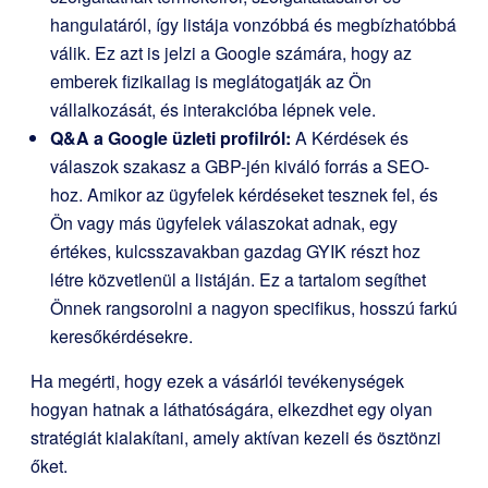
hangulatáról, így listája vonzóbbá és megbízhatóbbá
válik. Ez azt is jelzi a Google számára, hogy az
emberek fizikailag is meglátogatják az Ön
vállalkozását, és interakcióba lépnek vele.
Q&A a Google üzleti profilról:
A Kérdések és
válaszok szakasz a GBP-jén kiváló forrás a SEO-
hoz. Amikor az ügyfelek kérdéseket tesznek fel, és
Ön vagy más ügyfelek válaszokat adnak, egy
értékes, kulcsszavakban gazdag GYIK részt hoz
létre közvetlenül a listáján. Ez a tartalom segíthet
Önnek rangsorolni a nagyon specifikus, hosszú farkú
keresőkérdésekre.
Ha megérti, hogy ezek a vásárlói tevékenységek
hogyan hatnak a láthatóságára, elkezdhet egy olyan
stratégiát kialakítani, amely aktívan kezeli és ösztönzi
őket.