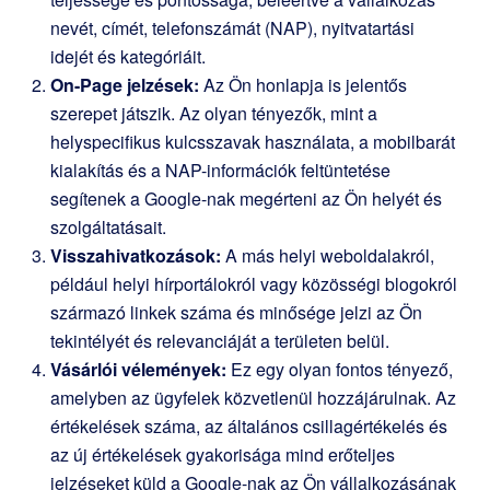
nevét, címét, telefonszámát (NAP), nyitvatartási
idejét és kategóriáit.
On-Page jelzések:
Az Ön honlapja is jelentős
szerepet játszik. Az olyan tényezők, mint a
helyspecifikus kulcsszavak használata, a mobilbarát
kialakítás és a NAP-információk feltüntetése
segítenek a Google-nak megérteni az Ön helyét és
szolgáltatásait.
Visszahivatkozások:
A más helyi weboldalakról,
például helyi hírportálokról vagy közösségi blogokról
származó linkek száma és minősége jelzi az Ön
tekintélyét és relevanciáját a területen belül.
Vásárlói vélemények:
Ez egy olyan fontos tényező,
amelyben az ügyfelek közvetlenül hozzájárulnak. Az
értékelések száma, az általános csillagértékelés és
az új értékelések gyakorisága mind erőteljes
jelzéseket küld a Google-nak az Ön vállalkozásának