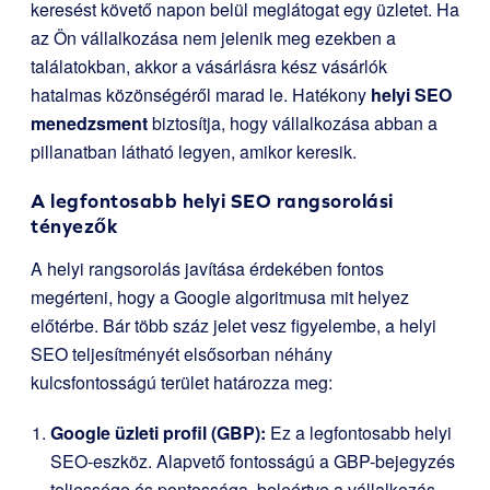
keresést követő napon belül meglátogat egy üzletet. Ha
az Ön vállalkozása nem jelenik meg ezekben a
találatokban, akkor a vásárlásra kész vásárlók
hatalmas közönségéről marad le. Hatékony
helyi SEO
menedzsment
biztosítja, hogy vállalkozása abban a
pillanatban látható legyen, amikor keresik.
A legfontosabb helyi SEO rangsorolási
tényezők
A helyi rangsorolás javítása érdekében fontos
megérteni, hogy a Google algoritmusa mit helyez
előtérbe. Bár több száz jelet vesz figyelembe, a helyi
SEO teljesítményét elsősorban néhány
kulcsfontosságú terület határozza meg:
Google üzleti profil (GBP):
Ez a legfontosabb helyi
SEO-eszköz. Alapvető fontosságú a GBP-bejegyzés
teljessége és pontossága, beleértve a vállalkozás