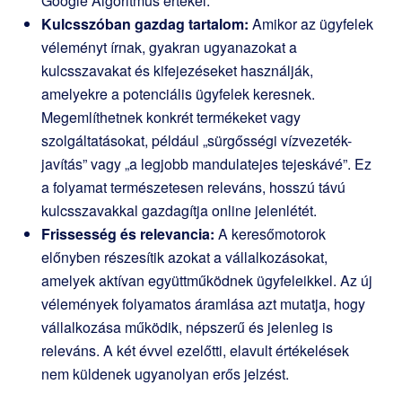
Google Algoritmus értékel.
Kulcsszóban gazdag tartalom:
Amikor az ügyfelek
véleményt írnak, gyakran ugyanazokat a
kulcsszavakat és kifejezéseket használják,
amelyekre a potenciális ügyfelek keresnek.
Megemlíthetnek konkrét termékeket vagy
szolgáltatásokat, például „sürgősségi vízvezeték-
javítás” vagy „a legjobb mandulatejes tejeskávé”. Ez
a folyamat természetesen releváns, hosszú távú
kulcsszavakkal gazdagítja online jelenlétét.
Frissesség és relevancia:
A keresőmotorok
előnyben részesítik azokat a vállalkozásokat,
amelyek aktívan együttműködnek ügyfeleikkel. Az új
vélemények folyamatos áramlása azt mutatja, hogy
vállalkozása működik, népszerű és jelenleg is
releváns. A két évvel ezelőtti, elavult értékelések
nem küldenek ugyanolyan erős jelzést.