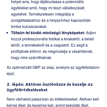
helyet arra, hogy tájékoztassa a potenciális
ügyfeleket arról, hogy mi teszi vállalkozását
egyedivé. Természetesen integrálja a
szolgáltatásaihoz és a helyszínhez kapcsolódó
fontos kulcsszavakat.
Töltsön fel kiváló minőségű fényképeket:
Adjon
hozzá professzionális fotókat a kirakatról, a belső
térről, a termékekről és a csapatról. Ez segít a
profiljának kitűnni, és megmutatja a vásárlóknak,
hogy mire számíthatnak.
Az optimalizált GBP az alap, amelyre az ügyféltartalom
épül.
2. lépés: Aktívan ösztönözze és kezelje az
ügyfélértékeléseket
Nem várhatod passzívan az értékeléseket. Aktívan kell
kérnie őket, és kezelnie kell, amint beküldik őket.