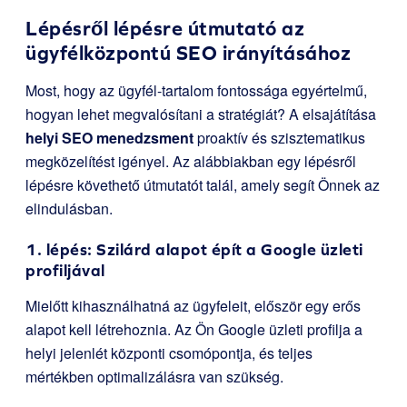
Lépésről lépésre útmutató az
ügyfélközpontú SEO irányításához
Most, hogy az ügyfél-tartalom fontossága egyértelmű,
hogyan lehet megvalósítani a stratégiát? A elsajátítása
helyi SEO menedzsment
proaktív és szisztematikus
megközelítést igényel. Az alábbiakban egy lépésről
lépésre követhető útmutatót talál, amely segít Önnek az
elindulásban.
1. lépés: Szilárd alapot épít a Google üzleti
profiljával
Mielőtt kihasználhatná az ügyfeleit, először egy erős
alapot kell létrehoznia. Az Ön Google üzleti profilja a
helyi jelenlét központi csomópontja, és teljes
mértékben optimalizálásra van szükség.