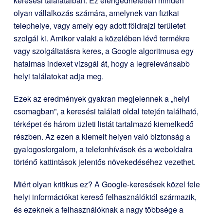
keresési találataiban. Ez elengedhetetlen minden
olyan vállalkozás számára, amelynek van fizikai
telephelye, vagy amely egy adott földrajzi területet
szolgál ki. Amikor valaki a közelében lévő termékre
vagy szolgáltatásra keres, a Google algoritmusa egy
hatalmas indexet vizsgál át, hogy a legrelevánsabb
helyi találatokat adja meg.
Ezek az eredmények gyakran megjelennek a „helyi
csomagban”, a keresési találati oldal tetején található,
térképet és három üzleti listát tartalmazó kiemelkedő
részben. Az ezen a kiemelt helyen való biztonság a
gyalogosforgalom, a telefonhívások és a weboldalra
történő kattintások jelentős növekedéséhez vezethet.
Miért olyan kritikus ez? A Google-keresések közel fele
helyi információkat kereső felhasználóktól származik,
és ezeknek a felhasználóknak a nagy többsége a