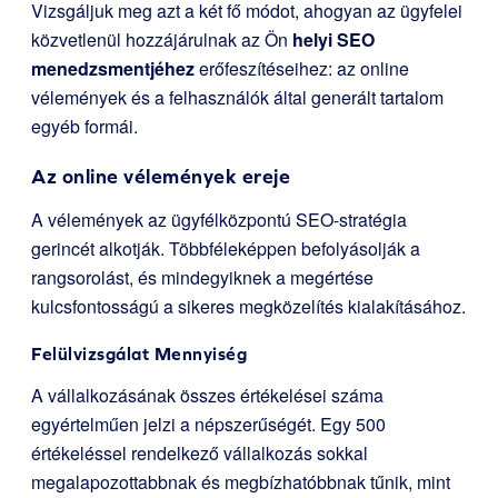
Vizsgáljuk meg azt a két fő módot, ahogyan az ügyfelei
közvetlenül hozzájárulnak az Ön
helyi SEO
menedzsmentjéhez
erőfeszítéseihez: az online
vélemények és a felhasználók által generált tartalom
egyéb formái.
Az online vélemények ereje
A vélemények az ügyfélközpontú SEO-stratégia
gerincét alkotják. Többféleképpen befolyásolják a
rangsorolást, és mindegyiknek a megértése
kulcsfontosságú a sikeres megközelítés kialakításához.
Felülvizsgálat Mennyiség
A vállalkozásának összes értékelései száma
egyértelműen jelzi a népszerűségét. Egy 500
értékeléssel rendelkező vállalkozás sokkal
megalapozottabbnak és megbízhatóbbnak tűnik, mint