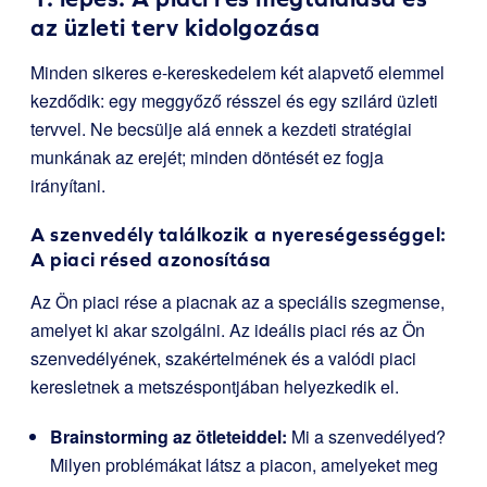
az üzleti terv kidolgozása
Minden sikeres e-kereskedelem két alapvető elemmel
kezdődik: egy meggyőző résszel és egy szilárd üzleti
tervvel. Ne becsülje alá ennek a kezdeti stratégiai
munkának az erejét; minden döntését ez fogja
irányítani.
A szenvedély találkozik a nyereségességgel:
A piaci résed azonosítása
Az Ön piaci rése a piacnak az a speciális szegmense,
amelyet ki akar szolgálni. Az ideális piaci rés az Ön
szenvedélyének, szakértelmének és a valódi piaci
keresletnek a metszéspontjában helyezkedik el.
Brainstorming az ötleteiddel:
Mi a szenvedélyed?
Milyen problémákat látsz a piacon, amelyeket meg