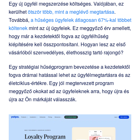
Egy új ügyfél megszerzése költséges. Valójában, ez
kerülhet
ötször több, mint a meglévő megtartása
.
Továbbá,
a hűséges ügyfelek átlagosan 67%-kal többet
költenek
mint az új ügyfelek. Ez meggyőző érv amellett,
hogy már a kezdetektől fogva az ügyfélhűség
kiépítésére kell összpontosítani. Hogyan lesz az első
vásárlóból szenvedélyes, élethosszig tartó rajongó?
Egy stratégiai hűségprogram bevezetése a kezdetektől
fogva drámai hatással lehet az ügyfélmegtartásra és az
életciklus-értékre. Egy jól megtervezett program
meggyőző okokat ad az ügyfeleknek arra, hogy újra és
újra az Ön márkáját válasszák.