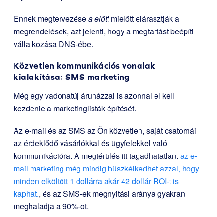
Ennek megtervezése
a előtt
mielőtt elárasztják a
megrendelések, azt jelenti, hogy a megtartást beépíti
vállalkozása DNS-ébe.
Közvetlen kommunikációs vonalak
kialakítása: SMS marketing
Még egy vadonatúj áruházzal is azonnal el kell
kezdenie a marketinglisták építését.
Az e-mail és az SMS az Ön közvetlen, saját csatornái
az érdeklődő vásárlókkal és ügyfelekkel való
kommunikációra. A megtérülés itt tagadhatatlan:
az e-
mail marketing még mindig büszkélkedhet azzal, hogy
minden elköltött 1 dollárra akár 42 dollár ROI-t is
kaphat.
, és az SMS-ek megnyitási aránya gyakran
meghaladja a 90%-ot.