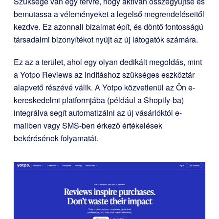
Szüksége van egy tervre, hogy aktívan összegyűjtse és
bemutassa a véleményeket a legelső megrendeléseitől
kezdve. Ez azonnali bizalmat épít, és döntő fontosságú
társadalmi bizonyítékot nyújt az új látogatók számára.
Ez az a terület, ahol egy olyan dedikált megoldás, mint
a
Yotpo Reviews
az indításhoz szükséges eszköztár
alapvető részévé válik. A Yotpo közvetlenül az Ön e-
kereskedelmi platformjába (például a Shopify-ba)
integrálva segít automatizálni az új vásárlóktól e-
mailben vagy SMS-ben érkező értékelések
bekérésének folyamatát.