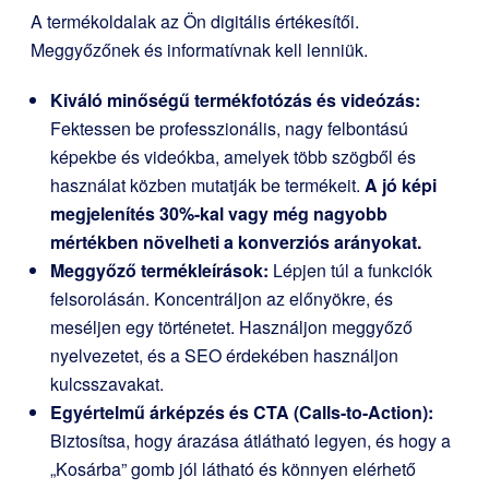
A termékoldalak az Ön digitális értékesítői.
Meggyőzőnek és informatívnak kell lenniük.
Kiváló minőségű termékfotózás és videózás:
Fektessen be professzionális, nagy felbontású
képekbe és videókba, amelyek több szögből és
használat közben mutatják be termékeit.
A jó képi
megjelenítés 30%-kal vagy még nagyobb
mértékben növelheti a konverziós arányokat.
Meggyőző termékleírások:
Lépjen túl a funkciók
felsorolásán. Koncentráljon az előnyökre, és
meséljen egy történetet. Használjon meggyőző
nyelvezetet, és a SEO érdekében használjon
kulcsszavakat.
Egyértelmű árképzés és CTA (Calls-to-Action):
Biztosítsa, hogy árazása átlátható legyen, és hogy a
„Kosárba” gomb jól látható és könnyen elérhető