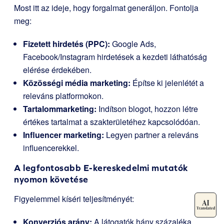
Most itt az ideje, hogy forgalmat generáljon. Fontolja
meg:
Fizetett hirdetés (PPC):
Google Ads,
Facebook/Instagram hirdetések a kezdeti láthatóság
elérése érdekében.
Közösségi média marketing:
Építse ki jelenlétét a
releváns platformokon.
Tartalommarketing:
Indítson blogot, hozzon létre
értékes tartalmat a szakterületéhez kapcsolódóan.
Influencer marketing:
Legyen partner a releváns
influencerekkel.
A legfontosabb E-kereskedelmi mutatók
nyomon követése
Figyelemmel kíséri teljesítményét:
Konverziós arány:
A látogatók hány százaléka