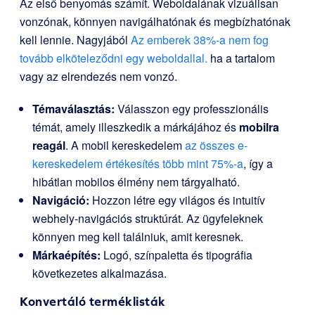
Az első benyomás számít. Weboldalának vizuálisan
vonzónak, könnyen navigálhatónak és megbízhatónak
kell lennie. Nagyjából
Az emberek 38%-a nem fog
tovább elköteleződni egy weboldallal.
ha a tartalom
vagy az elrendezés nem vonzó.
Témaválasztás:
Válasszon egy professzionális
témát, amely illeszkedik a márkájához és
mobilra
reagál
. A mobil kereskedelem
az összes e-
kereskedelem értékesítés több mint 75%-a
, így a
hibátlan mobilos élmény nem tárgyalható.
Navigáció:
Hozzon létre egy világos és intuitív
webhely-navigációs struktúrát. Az ügyfeleknek
könnyen meg kell találniuk, amit keresnek.
Márkaépítés:
Logó, színpaletta és tipográfia
következetes alkalmazása.
Konvertáló terméklisták