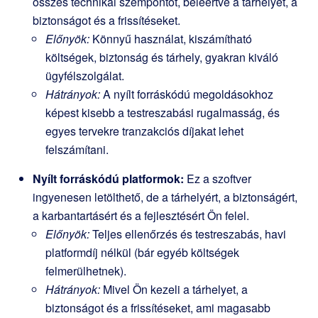
összes technikai szempontot, beleértve a tárhelyet, a
biztonságot és a frissítéseket.
Előnyök:
Könnyű használat, kiszámítható
költségek, biztonság és tárhely, gyakran kiváló
ügyfélszolgálat.
Hátrányok:
A nyílt forráskódú megoldásokhoz
képest kisebb a testreszabási rugalmasság, és
egyes tervekre tranzakciós díjakat lehet
felszámítani.
Nyílt forráskódú platformok:
Ez a szoftver
ingyenesen letölthető, de a tárhelyért, a biztonságért,
a karbantartásért és a fejlesztésért Ön felel.
Előnyök:
Teljes ellenőrzés és testreszabás, havi
platformdíj nélkül (bár egyéb költségek
felmerülhetnek).
Hátrányok:
Mivel Ön kezeli a tárhelyet, a
biztonságot és a frissítéseket, ami magasabb