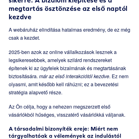
sikerre: A bizalom kiépítése és a
megtartás ösztönzése az első naptól
kezdve
A webáruház elindítása hatalmas eredmény, de ez még
csak a kezdet.
2025-ben azok az online vállalkozások lesznek a
legsikeresebbek, amelyek szilárd rendszereket
építenek ki az ügyfelek bizalmának és megtartásának
biztosítására.
már az első interakciótól kezdve
. Ez nem
olyasmi, amit később kell ráhúzni; ez a bevezetési
stratégia alapvető része.
Az Ön célja, hogy a nehezen megszerzett első
vásárlókból hűséges, visszatérő vásárlókká váljanak.
A társadalmi bizonyíték ereje: Miért nem
tárgyalhatóak a vélemények az indulástól