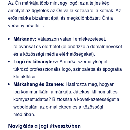
Az Ön márkája több mint egy logó; ez a teljes kép,
amelyet az ügyfelek az Ön vállalkozásáról alkotnak. Az
erős márka bizalmat épít, és megkülönbözteti Önt a
versenytársaitól.
.
Márkanév:
Válasszon valami emlékezeteset,
relevánsat és elérhetőt (ellenőrizze a domainneveket
és a közösségi média elérhetőségeket).
Logó és látványterv:
A márka személyiségét
tükröző professzionális logó, színpaletta és tipográfia
kialakítása.
Márkahang és üzenete:
Határozza meg, hogyan
fog kommunikálni a márkája. Játékos, kifinomult és
környezettudatos? Biztosítsa a következetességet a
weboldalán, az e-mailekben és a közösségi
médiában.
Navigálás a jogi útvesztőben