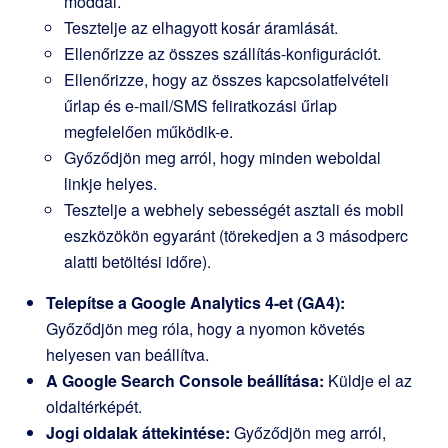
móddal.
Tesztelje az elhagyott kosár áramlását.
Ellenőrizze az összes szállítás-konfigurációt.
Ellenőrizze, hogy az összes kapcsolatfelvételi
űrlap és e-mail/SMS feliratkozási űrlap
megfelelően működik-e.
Győződjön meg arról, hogy minden weboldal
linkje helyes.
Tesztelje a webhely sebességét asztali és mobil
eszközökön egyaránt (törekedjen a 3 másodperc
alatti betöltési időre).
Telepítse a Google Analytics 4-et (GA4):
Győződjön meg róla, hogy a nyomon követés
helyesen van beállítva.
A Google Search Console beállítása:
Küldje el az
oldaltérképét.
Jogi oldalak áttekintése:
Győződjön meg arról,