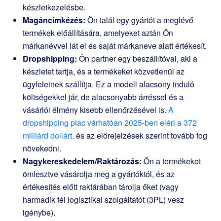
készletkezelésbe.
Magáncímkézés:
Ön talál egy gyártót a meglévő
termékek előállítására, amelyeket aztán Ön
márkanévvel lát el és saját márkaneve alatt értékesít.
Dropshipping:
Ön partner egy beszállítóval, aki a
készletet tartja, és a termékeket közvetlenül az
ügyfeleinek szállítja. Ez a modell alacsony induló
költségekkel jár, de alacsonyabb árréssel és a
vásárlói élmény kisebb ellenőrzésével is.
A
dropshipping piac várhatóan 2025-ben eléri a 372
milliárd dollárt.
és az előrejelzések szerint tovább fog
növekedni.
Nagykereskedelem/Raktározás:
Ön a termékeket
ömlesztve vásárolja meg a gyártóktól, és az
értékesítés előtt raktárában tárolja őket (vagy
harmadik fél logisztikai szolgáltatót (3PL) vesz
igénybe).