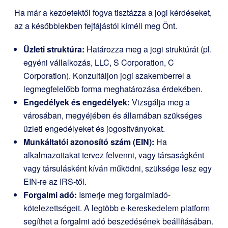
Ha már a kezdetektől fogva tisztázza a jogi kérdéseket,
az a későbbiekben fejfájástól kíméli meg Önt.
Üzleti struktúra:
Határozza meg a jogi struktúrát (pl.
egyéni vállalkozás, LLC, S Corporation, C
Corporation). Konzultáljon jogi szakemberrel a
legmegfelelőbb forma meghatározása érdekében.
Engedélyek és engedélyek:
Vizsgálja meg a
városában, megyéjében és államában szükséges
üzleti engedélyeket és jogosítványokat.
Munkáltatói azonosító szám (EIN):
Ha
alkalmazottakat tervez felvenni, vagy társaságként
vagy társulásként kíván működni, szüksége lesz egy
EIN-re az IRS-től.
Forgalmi adó:
Ismerje meg forgalmiadó-
kötelezettségeit. A legtöbb e-kereskedelem platform
segíthet a forgalmi adó beszedésének beállításában.