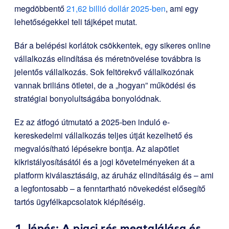
megdöbbentő
21,62 billió dollár 2025-ben
, ami egy
lehetőségekkel teli tájképet mutat.
Bár a belépési korlátok csökkentek, egy sikeres online
vállalkozás elindítása és méretnövelése továbbra is
jelentős vállalkozás. Sok feltörekvő vállalkozónak
vannak briliáns ötletei, de a „hogyan” működési és
stratégiai bonyolultságába bonyolódnak.
Ez az átfogó útmutató a 2025-ben induló e-
kereskedelmi vállalkozás teljes útját kezelhető és
megvalósítható lépésekre bontja. Az alapötlet
kikristályosításától és a jogi követelményeken át a
platform kiválasztásáig, az áruház elindításáig és – ami
a legfontosabb – a fenntartható növekedést elősegítő
tartós ügyfélkapcsolatok kiépítéséig.
1. lépés: A piaci rés megtalálása és