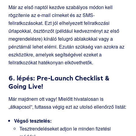
Már az első naptól kezdve szabályos módon kell
rögzítenie az e-mail címeket és az SMS-
feliratkozásokat. Ezt jól elhelyezett feliratkozási
űrlapokkal, ösztönzőt (például kedvezményt az első
megrendelésre) kínáló felugró ablakokkal vagy a
pénztárnál lehet elérni. Ezután szükség van azokra az
eszközökre, amelyek segítségével ezeket a
feliratkozókat hatékonyan elkövethetők.
6. lépés: Pre-Launch Checklist &
Going Live!
Már majdnem ott vagy! Mielőtt hivatalosan is
„átkapcsol”, futtassa végig ezt az utolsó ellenőrző listát:
Végső tesztelés:
Tesztrendeléseket adjon le minden fizetési