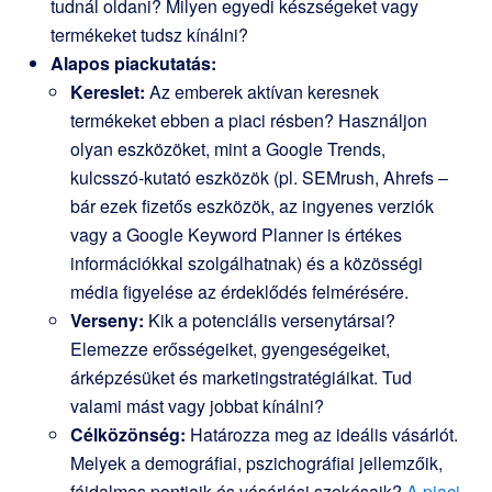
tudnál oldani? Milyen egyedi készségeket vagy
termékeket tudsz kínálni?
Alapos piackutatás:
Kereslet:
Az emberek aktívan keresnek
termékeket ebben a piaci résben? Használjon
olyan eszközöket, mint a Google Trends,
kulcsszó-kutató eszközök (pl. SEMrush, Ahrefs –
bár ezek fizetős eszközök, az ingyenes verziók
vagy a Google Keyword Planner is értékes
információkkal szolgálhatnak) és a közösségi
média figyelése az érdeklődés felmérésére.
Verseny:
Kik a potenciális versenytársai?
Elemezze erősségeiket, gyengeségeiket,
árképzésüket és marketingstratégiáikat. Tud
valami mást vagy jobbat kínálni?
Célközönség:
Határozza meg az ideális vásárlót.
Melyek a demográfiai, pszichográfiai jellemzőik,
fájdalmas pontjaik és vásárlási szokásaik?
A piaci