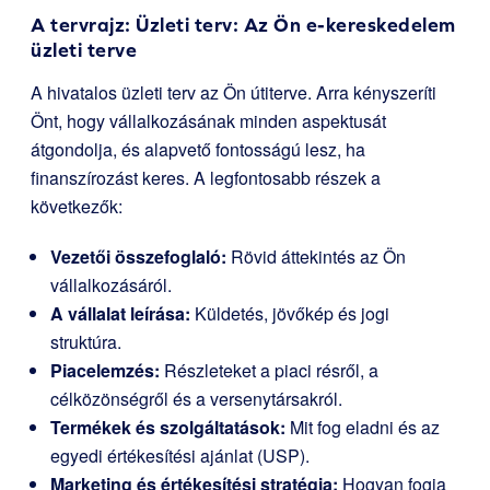
A tervrajz: Üzleti terv: Az Ön e-kereskedelem
üzleti terve
A hivatalos üzleti terv az Ön útiterve. Arra kényszeríti
Önt, hogy vállalkozásának minden aspektusát
átgondolja, és alapvető fontosságú lesz, ha
finanszírozást keres. A legfontosabb részek a
következők:
Vezetői összefoglaló:
Rövid áttekintés az Ön
vállalkozásáról.
A vállalat leírása:
Küldetés, jövőkép és jogi
struktúra.
Piacelemzés:
Részleteket a piaci résről, a
célközönségről és a versenytársakról.
Termékek és szolgáltatások:
Mit fog eladni és az
egyedi értékesítési ajánlat (USP).
Marketing és értékesítési stratégia:
Hogyan fogja