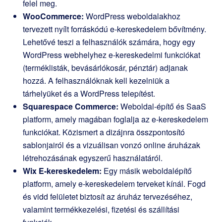
felel meg.
WooCommerce:
WordPress weboldalakhoz
tervezett nyílt forráskódú e-kereskedelem bővítmény.
Lehetővé teszi a felhasználók számára, hogy egy
WordPress webhelyhez e-kereskedelmi funkciókat
(terméklisták, bevásárlókosár, pénztár) adjanak
hozzá. A felhasználóknak kell kezelniük a
tárhelyüket és a WordPress telepítést.
Squarespace Commerce:
Weboldal-építő és SaaS
platform, amely magában foglalja az e-kereskedelem
funkciókat. Közismert a dizájnra összpontosító
sablonjairól és a vizuálisan vonzó online áruházak
létrehozásának egyszerű használatáról.
Wix E-kereskedelem:
Egy másik weboldalépítő
platform, amely e-kereskedelem terveket kínál. Fogd
és vidd felületet biztosít az áruház tervezéséhez,
valamint termékkezelési, fizetési és szállítási