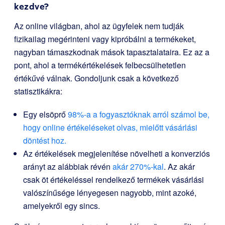
kezdve?
Az online világban, ahol az ügyfelek nem tudják
fizikailag megérinteni vagy kipróbálni a termékeket,
nagyban támaszkodnak mások tapasztalataira. Ez az a
pont, ahol a termékértékelések felbecsülhetetlen
értékűvé válnak. Gondoljunk csak a következő
statisztikákra:
Egy elsöprő
98%-a a fogyasztóknak arról számol be,
hogy online értékeléseket olvas, mielőtt vásárlási
döntést hoz.
Az értékelések megjelenítése növelheti a konverziós
arányt az alábbiak révén
akár 270%-kal
. Az akár
csak öt értékeléssel rendelkező termékek vásárlási
valószínűsége lényegesen nagyobb, mint azoké,
amelyekről egy sincs.