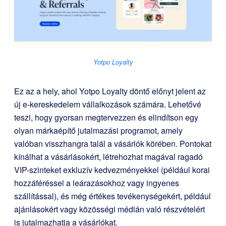
Yotpo Loyalty
Ez az a hely, ahol
Yotpo Loyalty
döntő előnyt jelent az
új e-kereskedelem vállalkozások számára. Lehetővé
teszi, hogy gyorsan megtervezzen és elindítson egy
olyan márkaépítő jutalmazási programot, amely
valóban visszhangra talál a vásárlók körében. Pontokat
kínálhat a vásárlásokért, létrehozhat magával ragadó
VIP-szinteket exkluzív kedvezményekkel (például korai
hozzáféréssel a leárazásokhoz vagy ingyenes
szállítással), és még értékes tevékenységekért, például
ajánlásokért vagy közösségi médián való részvételért
is jutalmazhatja a vásárlókat.