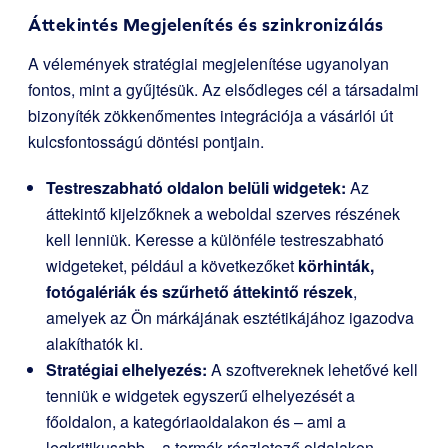
Áttekintés Megjelenítés és szinkronizálás
A vélemények stratégiai megjelenítése ugyanolyan
fontos, mint a gyűjtésük. Az elsődleges cél a társadalmi
bizonyíték zökkenőmentes integrációja a vásárlói út
kulcsfontosságú döntési pontjain.
Testreszabható oldalon belüli widgetek:
Az
áttekintő kijelzőknek a weboldal szerves részének
kell lenniük. Keresse a különféle testreszabható
widgeteket, például a következőket
körhinták,
fotógalériák és szűrhető áttekintő részek
,
amelyek az Ön márkájának esztétikájához igazodva
alakíthatók ki.
Stratégiai elhelyezés:
A szoftvereknek lehetővé kell
tenniük e widgetek egyszerű elhelyezését a
főoldalon, a kategóriaoldalakon és – ami a
legkritikusabb – a termék részletező oldalakon.