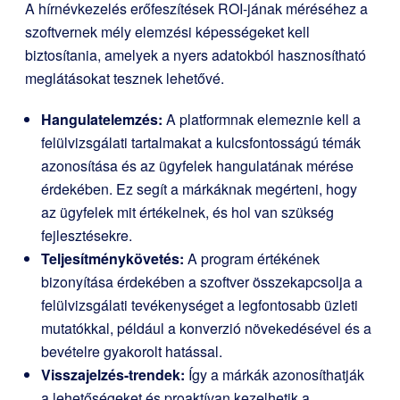
A hírnévkezelés erőfeszítések ROI-jának méréséhez a
szoftvernek mély elemzési képességeket kell
biztosítania, amelyek a nyers adatokból hasznosítható
meglátásokat tesznek lehetővé.
Hangulatelemzés:
A platformnak elemeznie kell a
felülvizsgálati tartalmakat a kulcsfontosságú témák
azonosítása és az ügyfelek hangulatának mérése
érdekében. Ez segít a márkáknak megérteni, hogy
az ügyfelek mit értékelnek, és hol van szükség
fejlesztésekre.
Teljesítménykövetés:
A program értékének
bizonyítása érdekében a szoftver összekapcsolja a
felülvizsgálati tevékenységet a legfontosabb üzleti
mutatókkal, például a konverzió növekedésével és a
bevételre gyakorolt hatással.
Visszajelzés-trendek:
Így a márkák azonosíthatják
a lehetőségeket és proaktívan kezelhetik a