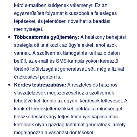
kérő e-mailben küldjenek véleményt. Ez az
egyszerűsített folyamat kiküszöböli a felesleges
lépéseket, és jelentősen növelheti a beadási
mennyiséget.
Többcsatornás gyűjtemény:
A hatékony behajtási
stratégia ott találkozik az ügyfelekkel, ahol azok
vannak. A szoftvernek támogatnia kell az oldalon
belüli, az e-mail és SMS-kampányokon keresztül
történő felülvizsgálat generálását, sőt, még a fizikai
értékesítési ponton is.
Kérdés testreszabása:
A részletes és hasznos
visszajelzések megszerzéséhez a szoftvernek
lehetővé kell tennie az egyéni kérdések feltevését. A
konkrét termékjellemzőkkel, például a minőséggel,
illeszkedéssel vagy teljesítménnyel kapcsolatos
kérdések olyan gazdag tartalmat generálnak, amely
megalapozza a vásárlási döntéseket.