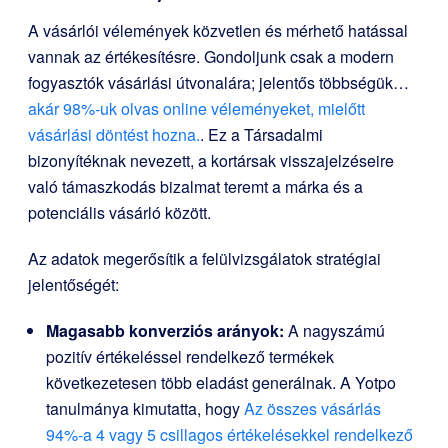
A vásárlói vélemények közvetlen és mérhető hatással
vannak az értékesítésre. Gondoljunk csak a modern
fogyasztók vásárlási útvonalára; jelentős többségük…
akár 98%-uk olvas online véleményeket, mielőtt
vásárlási döntést hozna.
. Ez a Társadalmi
bizonyítéknak nevezett, a kortársak visszajelzéseire
való támaszkodás bizalmat teremt a márka és a
potenciális vásárló között.
Az adatok megerősítik a felülvizsgálatok stratégiai
jelentőségét:
Magasabb konverziós arányok:
A nagyszámú
pozitív értékeléssel rendelkező termékek
következetesen több eladást generálnak. A Yotpo
tanulmánya kimutatta, hogy
Az összes vásárlás
94%-a 4 vagy 5 csillagos értékelésekkel rendelkező