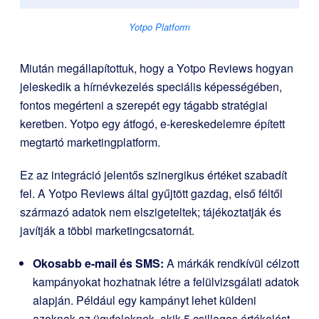
Yotpo Platform
Miután megállapítottuk, hogy a Yotpo Reviews hogyan
jeleskedik a hírnévkezelés speciális képességében,
fontos megérteni a szerepét egy tágabb stratégiai
keretben. Yotpo egy átfogó, e-kereskedelemre épített
megtartó marketingplatform.
Ez az integráció jelentős szinergikus értéket szabadít
fel. A Yotpo Reviews által gyűjtött gazdag, első féltől
származó adatok nem elszigeteltek; tájékoztatják és
javítják a többi marketingcsatornát.
Okosabb e-mail és SMS:
A márkák rendkívül célzott
kampányokat hozhatnak létre a felülvizsgálati adatok
alapján. Például egy kampányt lehet küldeni
azoknak az ügyfeleknek, akik 5 csillagos értékelést