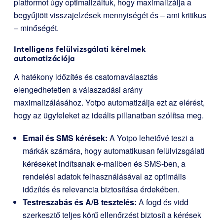
platformot úgy optimalizáltuk, hogy maximalizálja a
begyűjtött visszajelzések mennyiségét és – ami kritikus
– minőségét.
Intelligens felülvizsgálati kérelmek
automatizációja
A hatékony időzítés és csatornaválasztás
elengedhetetlen a válaszadási arány
maximalizálásához. Yotpo automatizálja ezt az elérést,
hogy az ügyfeleket az ideális pillanatban szólítsa meg.
Email és SMS kérések:
A Yotpo lehetővé teszi a
márkák számára, hogy automatikusan felülvizsgálati
kéréseket indítsanak e-mailben és SMS-ben, a
rendelési adatok felhasználásával az optimális
időzítés és relevancia biztosítása érdekében.
Testreszabás és A/B tesztelés:
A fogd és vidd
szerkesztő teljes körű ellenőrzést biztosít a kérések