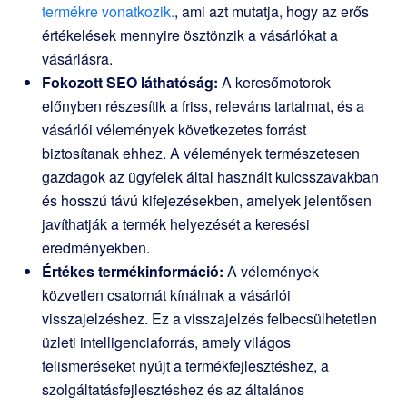
termékre vonatkozik.
, ami azt mutatja, hogy az erős
értékelések mennyire ösztönzik a vásárlókat a
vásárlásra.
Fokozott SEO láthatóság:
A keresőmotorok
előnyben részesítik a friss, releváns tartalmat, és a
vásárlói vélemények következetes forrást
biztosítanak ehhez. A vélemények természetesen
gazdagok az ügyfelek által használt kulcsszavakban
és hosszú távú kifejezésekben, amelyek jelentősen
javíthatják a termék helyezését a keresési
eredményekben.
Értékes termékinformáció:
A vélemények
közvetlen csatornát kínálnak a vásárlói
visszajelzéshez. Ez a visszajelzés felbecsülhetetlen
üzleti intelligenciaforrás, amely világos
felismeréseket nyújt a termékfejlesztéshez, a
szolgáltatásfejlesztéshez és az általános