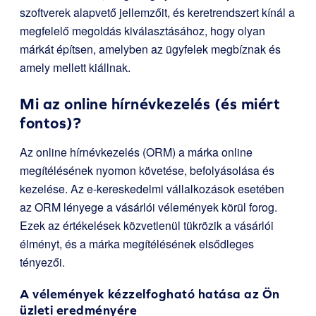
szoftverek alapvető jellemzőit, és keretrendszert kínál a
megfelelő megoldás kiválasztásához, hogy olyan
márkát építsen, amelyben az ügyfelek megbíznak és
amely mellett kiállnak.
Mi az online hírnévkezelés (és miért
fontos)?
Az online hírnévkezelés (ORM) a márka online
megítélésének nyomon követése, befolyásolása és
kezelése. Az e-kereskedelmi vállalkozások esetében
az ORM lényege a vásárlói vélemények körül forog.
Ezek az értékelések közvetlenül tükrözik a vásárlói
élményt, és a márka megítélésének elsődleges
tényezői.
A vélemények kézzelfogható hatása az Ön
üzleti eredményére