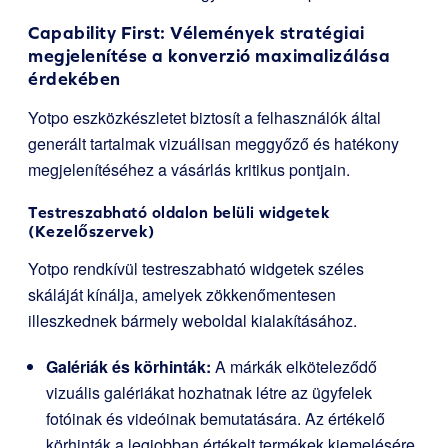
Capability First: Vélemények stratégiai
megjelenítése a konverzió maximalizálása
érdekében
Yotpo eszközkészletet biztosít a felhasználók által
generált tartalmak vizuálisan meggyőző és hatékony
megjelenítéséhez a vásárlás kritikus pontjain.
Testreszabható oldalon belüli widgetek
(Kezelőszervek)
Yotpo rendkívül testreszabható widgetek széles
skáláját kínálja, amelyek zökkenőmentesen
illeszkednek bármely weboldal kialakításához.
Galériák és körhinták:
A márkák elköteleződő
vizuális galériákat hozhatnak létre az ügyfelek
fotóinak és videóinak bemutatására. Az értékelő
körhinták a legjobban értékelt termékek kiemelésére