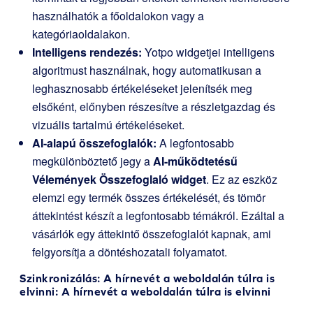
használhatók a főoldalokon vagy a
kategóriaoldalakon.
Intelligens rendezés:
Yotpo widgetjei intelligens
algoritmust használnak, hogy automatikusan a
leghasznosabb értékeléseket jelenítsék meg
elsőként, előnyben részesítve a részletgazdag és
vizuális tartalmú értékeléseket.
AI-alapú összefoglalók:
A legfontosabb
megkülönböztető jegy a
AI-működtetésű
Vélemények Összefoglaló widget
. Ez az eszköz
elemzi egy termék összes értékelését, és tömör
áttekintést készít a legfontosabb témákról. Ezáltal a
vásárlók egy áttekintő összefoglalót kapnak, ami
felgyorsítja a döntéshozatali folyamatot.
Szinkronizálás: A hírnevét a weboldalán túlra is
elvinni: A hírnevét a weboldalán túlra is elvinni