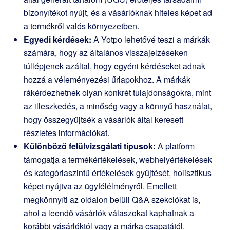
bizonyítékot nyújt, és a vásárlóknak hiteles képet ad
a termékről valós környezetben.
Egyedi kérdések:
A Yotpo lehetővé teszi a márkák
számára, hogy az általános visszajelzéseken
túllépjenek azáltal, hogy egyéni kérdéseket adnak
hozzá a véleményezési űrlapokhoz. A márkák
rákérdezhetnek olyan konkrét tulajdonságokra, mint
az illeszkedés, a minőség vagy a könnyű használat,
hogy összegyűjtsék a vásárlók által keresett
részletes információkat.
Különböző felülvizsgálati típusok:
A platform
támogatja a termékértékelések, webhelyértékelések
és kategóriaszintű értékelések gyűjtését, holisztikus
képet nyújtva az ügyfélélményről. Emellett
megkönnyíti az oldalon belüli Q&A szekciókat is,
ahol a leendő vásárlók válaszokat kaphatnak a
korábbi vásárlóktól vagy a márka csapatától.