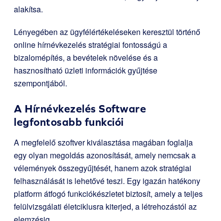
alakítsa.
Lényegében az ügyfélértékeléseken keresztül történő
online hírnévkezelés stratégiai fontosságú a
bizalomépítés, a bevételek növelése és a
hasznosítható üzleti információk gyűjtése
szempontjából.
A Hírnévkezelés Software
legfontosabb funkciói
A megfelelő szoftver kiválasztása magában foglalja
egy olyan megoldás azonosítását, amely nemcsak a
vélemények összegyűjtését, hanem azok stratégiai
felhasználását is lehetővé teszi. Egy igazán hatékony
platform átfogó funkciókészletet biztosít, amely a teljes
felülvizsgálati életciklusra kiterjed, a létrehozástól az
elemzésig.