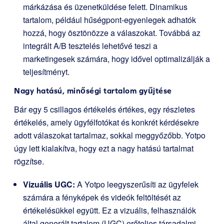
márkázása és üzenetküldése felett. Dinamikus
tartalom, például hűségpont-egyenlegek adhatók
hozzá, hogy ösztönözze a válaszokat. Továbbá az
integrált A/B tesztelés lehetővé teszi a
marketingesek számára, hogy idővel optimalizálják a
teljesítményt.
Nagy hatású, minőségi tartalom gyűjtése
Bár egy 5 csillagos értékelés értékes, egy részletes
értékelés, amely ügyfélfotókat és konkrét kérdésekre
adott válaszokat tartalmaz, sokkal meggyőzőbb. Yotpo
úgy lett kialakítva, hogy ezt a nagy hatású tartalmat
rögzítse.
Vizuális UGC:
A Yotpo leegyszerűsíti az ügyfelek
számára a fényképek és videók feltöltését az
értékelésükkel együtt. Ez a vizuális, felhasználók
által generált tartalom (UGC) erőteljes társadalmi