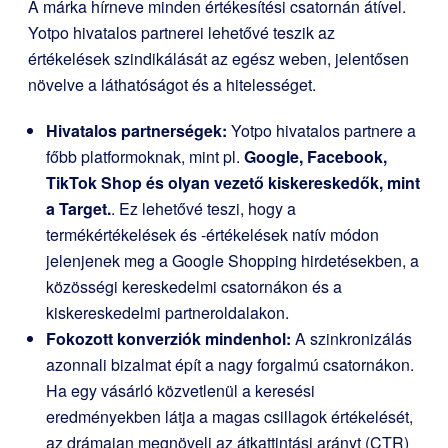
A márka hírneve minden értékesítési csatornán átível.
Yotpo hivatalos partnerei lehetővé teszik az
értékelések szindikálását az egész weben, jelentősen
növelve a láthatóságot és a hitelességet.
Hivatalos partnerségek:
Yotpo hivatalos partnere a
főbb platformoknak, mint pl.
Google, Facebook,
TikTok Shop és olyan vezető kiskereskedők, mint
a Target.
. Ez lehetővé teszi, hogy a
termékértékelések és -értékelések natív módon
jelenjenek meg a Google Shopping hirdetésekben, a
közösségi kereskedelmi csatornákon és a
kiskereskedelmi partneroldalakon.
Fokozott konverziók mindenhol:
A szinkronizálás
azonnali bizalmat épít a nagy forgalmú csatornákon.
Ha egy vásárló közvetlenül a keresési
eredményekben látja a magas csillagok értékelését,
az drámaian megnöveli az átkattintási arányt (CTR)