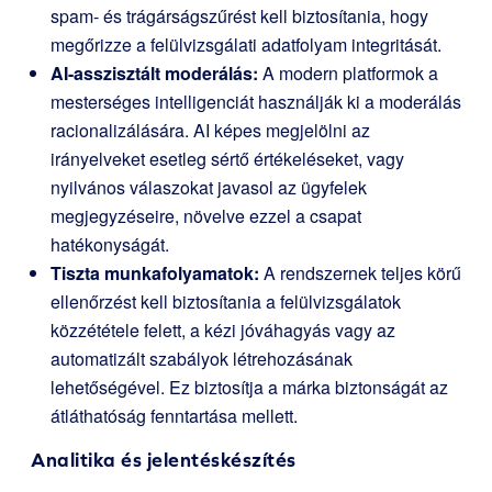
spam- és trágárságszűrést kell biztosítania, hogy
megőrizze a felülvizsgálati adatfolyam integritását.
AI-asszisztált moderálás:
A modern platformok a
mesterséges intelligenciát használják ki a moderálás
racionalizálására. AI képes megjelölni az
irányelveket esetleg sértő értékeléseket, vagy
nyilvános válaszokat javasol az ügyfelek
megjegyzéseire, növelve ezzel a csapat
hatékonyságát.
Tiszta munkafolyamatok:
A rendszernek teljes körű
ellenőrzést kell biztosítania a felülvizsgálatok
közzététele felett, a kézi jóváhagyás vagy az
automatizált szabályok létrehozásának
lehetőségével. Ez biztosítja a márka biztonságát az
átláthatóság fenntartása mellett.
Analitika és jelentéskészítés