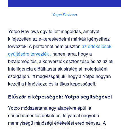
Yotpo Reviews
Yotpo Reviews
egy fejlett megoldás, amelyet
kifejezetten az e-kereskedelmi márkák igényeihez
terveztek. A platformot nem pusztán
az értékelések
gyűjtésére tervezték ,
hanem arra, hogy a
bizalomépítés, a konverziók ösztönzése és az üzleti
intelligencia előállításának stratégiai motorjaként
szolgáljon. Itt megvizsgáljuk, hogy a Yotpo hogyan
kezeli a hírnévkezelés kritikus képességeit.
Először a képességek: Yotpo segítségével
Yotpo módszertana egy alapelvre épül: a
súrlódásmentes beküldési folyamat nagyobb
mennyiségű minőségi értékelést eredményez. A