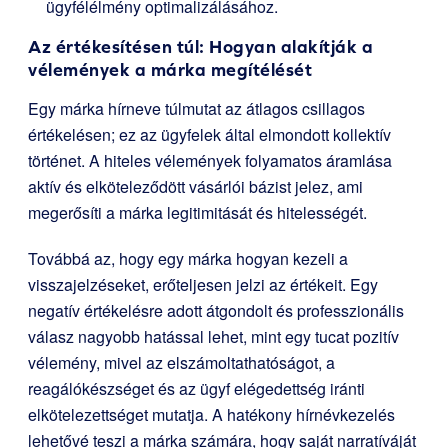
ügyfélélmény optimalizálásához.
Az értékesítésen túl: Hogyan alakítják a
vélemények a márka megítélését
Egy márka hírneve túlmutat az átlagos csillagos
értékelésen; ez az ügyfelek által elmondott kollektív
történet. A hiteles vélemények folyamatos áramlása
aktív és elköteleződött vásárlói bázist jelez, ami
megerősíti a márka legitimitását és hitelességét.
Továbbá az, hogy egy márka hogyan kezeli a
visszajelzéseket, erőteljesen jelzi az értékeit. Egy
negatív értékelésre adott átgondolt és professzionális
válasz nagyobb hatással lehet, mint egy tucat pozitív
vélemény, mivel az elszámoltathatóságot, a
reagálókészséget és az ügyf elégedettség iránti
elkötelezettséget mutatja. A hatékony hírnévkezelés
lehetővé teszi a márka számára, hogy saját narratíváját