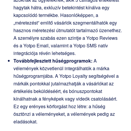
hagytak hátra, exkluzív betekintést kínálva egy
kapcsolódó termékbe. Hasonlóképpen, a
„méretezést” említő vásárlók szegmentálhatók egy
hasznos méretezési útmutatót tartalmazó üzenethez.
A személyre szabás ezen szintje a Yotpo Reviews
és a Yotpo Email, valamint a Yotpo SMS natív
integrációja révén lehetséges.
Továbbfejlesztett hűségprogramok:
A
vélemények közvetlenül integrálhatók a márka
hűségprogramjába. A Yotpo Loyalty segítségével a
márkák pontokkal jutalmazhatják a vásárlókat az
értékelés beküldéséért, és bónuszpontokat
kínálhatnak a fényképek vagy videók csatolásáért.
Ez egy erényes körforgást hoz létre: a hűség
ösztönzi a véleményeket, a vélemények pedig az
eladásokat.