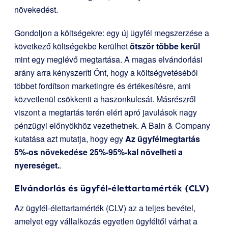
növekedést.
Gondoljon a költségekre: egy új ügyfél megszerzése a
következő költségekbe kerülhet
ötször többe kerül
mint egy meglévő megtartása. A magas elvándorlási
arány arra kényszeríti Önt, hogy a költségvetéséből
többet fordítson marketingre és értékesítésre, ami
közvetlenül csökkenti a haszonkulcsát. Másrészről
viszont a megtartás terén elért apró javulások nagy
pénzügyi előnyökhöz vezethetnek. A Bain & Company
kutatása azt mutatja, hogy egy
Az ügyfélmegtartás
5%-os növekedése 25%-95%-kal növelheti a
nyereséget.
.
Elvándorlás és ügyfél-élettartamérték (CLV)
Az ügyfél-élettartamérték (CLV) az a teljes bevétel,
amelyet egy vállalkozás egyetlen ügyféltől várhat a