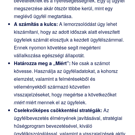
bevételeknek és a nyereségességnek. Egy új ügyfél
megszerzése akár ötször többe kerül, mint egy
meglévő ügyfél megtartása.
A számítás a kulcs:
A lemorzsolódást úgy lehet
kiszámítani, hogy az adott időszak alatt elveszített
ügyfelek számát elosztjuk a kezdeti ügyfélszámmal.
Ennek nyomon követése segít megérteni
vállalkozása egészségi állapotát.
Határozza meg a „Miért”:
Ne csak a számot
kövesse. Használja az ügyféladatokat, a kohorsz
elemzést, valamint a felmérésekből és
véleményekből származó közvetlen
visszajelzéseket, hogy megértse a következőket
miért
miért mennek el az ügyfelek.
Cselekvőképes csökkentési stratégák:
Az
ügyfélbevezetés élményének javításával, stratégiai
hűségprogram bevezetésével, kiváló
ügyfélkiszolgálással, valamint a visszajelzések aktív