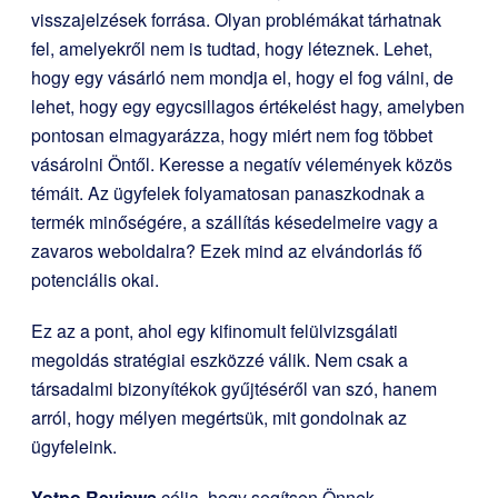
visszajelzések forrása. Olyan problémákat tárhatnak
fel, amelyekről nem is tudtad, hogy léteznek. Lehet,
hogy egy vásárló nem mondja el, hogy el fog válni, de
lehet, hogy egy egycsillagos értékelést hagy, amelyben
pontosan elmagyarázza, hogy miért nem fog többet
vásárolni Öntől. Keresse a negatív vélemények közös
témáit. Az ügyfelek folyamatosan panaszkodnak a
termék minőségére, a szállítás késedelmeire vagy a
zavaros weboldalra? Ezek mind az elvándorlás fő
potenciális okai.
Ez az a pont, ahol egy kifinomult felülvizsgálati
megoldás stratégiai eszközzé válik. Nem csak a
társadalmi bizonyítékok gyűjtéséről van szó, hanem
arról, hogy mélyen megértsük, mit gondolnak az
ügyfeleink.
Yotpo Reviews
célja, hogy segítsen Önnek