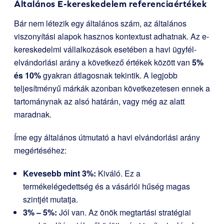
Általános E-kereskedelem referenciaértékek
Bár nem létezik egy általános szám, az általános
viszonyítási alapok hasznos kontextust adhatnak. Az e-
kereskedelmi vállalkozások esetében a havi ügyfél-
elvándorlási arány a következő értékek között van
5%
és 10%
gyakran átlagosnak tekintik. A legjobb
teljesítményű márkák azonban következetesen ennek a
tartománynak az alsó határán, vagy még az alatt
maradnak.
Íme egy általános útmutató a havi elvándorlási arány
megértéséhez:
Kevesebb mint 3%:
Kiváló. Ez a
termékelégedettség és a vásárlói hűség magas
szintjét mutatja.
3% – 5%:
Jól van. Az önök megtartási stratégiai