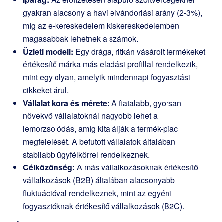
gyakran alacsony a havi elvándorlási arány (2-3%),
míg az e-kereskedelem kiskereskedelemben
magasabbak lehetnek a számok.
Üzleti modell:
Egy drága, ritkán vásárolt termékeket
értékesítő márka más eladási profillal rendelkezik,
mint egy olyan, amelyik mindennapi fogyasztási
cikkeket árul.
Vállalat kora és mérete:
A fiatalabb, gyorsan
növekvő vállalatoknál nagyobb lehet a
lemorzsolódás, amíg kitalálják a termék-piac
megfelelését. A befutott vállalatok általában
stabilabb ügyfélkörrel rendelkeznek.
Célközönség:
A más vállalkozásoknak értékesítő
vállalkozások (B2B) általában alacsonyabb
fluktuációval rendelkeznek, mint az egyéni
fogyasztóknak értékesítő vállalkozások (B2C).