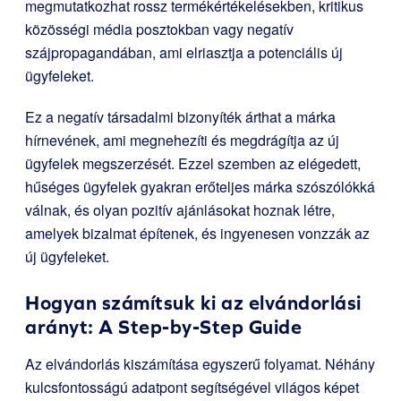
megmutatkozhat rossz termékértékelésekben, kritikus
közösségi média posztokban vagy negatív
szájpropagandában, ami elriasztja a potenciális új
ügyfeleket.
Ez a negatív társadalmi bizonyíték árthat a márka
hírnevének, ami megnehezíti és megdrágítja az új
ügyfelek megszerzését. Ezzel szemben az elégedett,
hűséges ügyfelek gyakran erőteljes márka szószólókká
válnak, és olyan pozitív ajánlásokat hoznak létre,
amelyek bizalmat építenek, és ingyenesen vonzzák az
új ügyfeleket.
Hogyan számítsuk ki az elvándorlási
arányt: A Step-by-Step Guide
Az elvándorlás kiszámítása egyszerű folyamat. Néhány
kulcsfontosságú adatpont segítségével világos képet