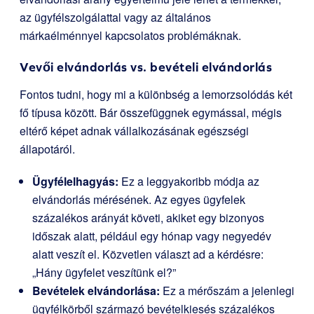
az ügyfélszolgálattal vagy az általános
márkaélménnyel kapcsolatos problémáknak.
Vevői elvándorlás vs. bevételi elvándorlás
Fontos tudni, hogy mi a különbség a lemorzsolódás két
fő típusa között. Bár összefüggnek egymással, mégis
eltérő képet adnak vállalkozásának egészségi
állapotáról.
Ügyfélelhagyás:
Ez a leggyakoribb módja az
elvándorlás mérésének. Az egyes ügyfelek
százalékos arányát követi, akiket egy bizonyos
időszak alatt, például egy hónap vagy negyedév
alatt veszít el. Közvetlen választ ad a kérdésre:
„Hány ügyfelet veszítünk el?”
Bevételek elvándorlása:
Ez a mérőszám a jelenlegi
ügyfélkörből származó bevételkiesés százalékos