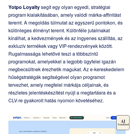
Yotpo Loyalty
segít egy olyan egyedi, stratégiai
program kialakításában, amely valódi márka-affinitást
teremt. A megoldás túlmutat az egyszerű pontokon, és
különleges élményt teremt. Különféle jutalmakat
kínálhat, a kedvezmények és az ingyenes szállítás, az
exkluzív termékek vagy VIP-rendezvények között.
Rugalmassága lehetővé teszi a többszintű
programokat, amelyekkel a legjobb ügyfelei igazán
megbecsültnek érezhetik magukat. Az e-kereskedelem
hűségstratégák segítségével olyan programot
tervezhet, amely megfelel márkája céljainak, és
részletes jelentéskészítést nyújt a megtartásra és a
CLV-re gyakorolt hatás nyomon követéséhez.