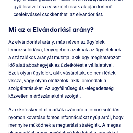
gyűjtésével és a visszajelzések alapján történő
cselekvéssel csökkentheti az elvándorlást.
Mi az a Elvándorlási arány?
Az elvándorlási arány, más néven az ügyfelek
lemorzsolódása, lényegében azoknak az ügyfeleknek
a százalékos arányát mutatja, akik egy meghatározott
idő alatt abbahagyják az üzletkötést a vállalatával.
Ezek olyan ügyfelek, akik vásároltak, de nem tértek
vissza, vagy olyan előfizetők, akik lemondták a
szolgáltatásukat. Az ügyfélhűség és -elégedettség
közvetlen mérőszámaként szolgál.
Az e-kereskedelmi márkák számára a lemorzsolódás
nyomon követése fontos információkat nyújt arról, hogy
mennyire működnek a megtartási stratégiák. A magas
elvándorlási arány egyértelmű jele lehet a termékkel,