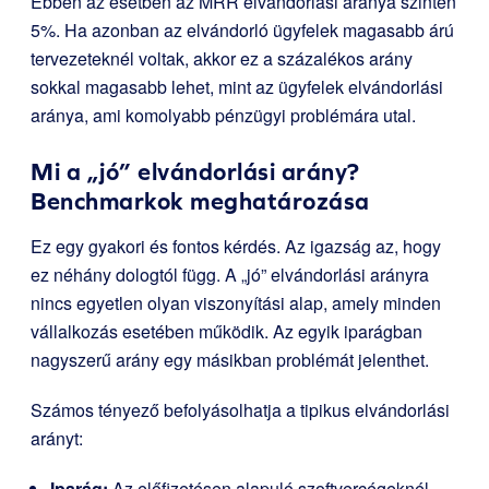
Ebben az esetben az MRR elvándorlási aránya szintén
5%. Ha azonban az elvándorló ügyfelek magasabb árú
tervezeteknél voltak, akkor ez a százalékos arány
sokkal magasabb lehet, mint az ügyfelek elvándorlási
aránya, ami komolyabb pénzügyi problémára utal.
Mi a „jó” elvándorlási arány?
Benchmarkok meghatározása
Ez egy gyakori és fontos kérdés. Az igazság az, hogy
ez néhány dologtól függ. A „jó” elvándorlási arányra
nincs egyetlen olyan viszonyítási alap, amely minden
vállalkozás esetében működik. Az egyik iparágban
nagyszerű arány egy másikban problémát jelenthet.
Számos tényező befolyásolhatja a tipikus elvándorlási
arányt:
Iparág:
Az előfizetésen alapuló szoftvercégeknél