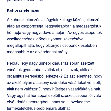
Kohorsz elemzés
A kohorsz elemzés az ügyfeleket egy közös jellemző
alapján csoportosítja, leggyakrabban a megszerzésük
hónapja vagy negyedéve alapján. Az egyes csoportok
viselkedésének időbeli nyomon követésével
megállapíthatja, hogy bizonyos csoportok esetében
magasabb-e az elvándorlási arány.
Például egy nagy ünnepi kiárusítás során szerzett
vásárlók gyorsabban váltak el, mint azok, akik az
organikus keresésből érkeztek? Ez azt jelentheti, hogy
az akció olyan alacsony szándékú vásárlókat vonzott,
akik nem valószínű, hogy hűséges vásárlókká válnak.
Vagy egy hat hónappal ezelőtt szerzett csoporttól való
elvándorlás nemrégiben tapasztalt növekedése
termékéletciklus-problémára utalhat.