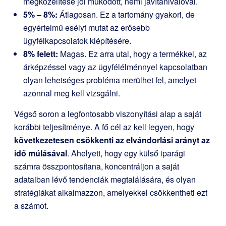
megközelítése jól működött, némi javítanivalóval.
5% – 8%:
Átlagosan. Ez a tartomány gyakori, de
egyértelmű esélyt mutat az erősebb
ügyfélkapcsolatok kiépítésére.
8% felett:
Magas. Ez arra utal, hogy a termékkel, az
árképzéssel vagy az ügyfélélménnyel kapcsolatban
olyan lehetséges probléma merülhet fel, amelyet
azonnal meg kell vizsgálni.
Végső soron a legfontosabb viszonyítási alap a saját
korábbi teljesítménye. A fő cél az kell legyen, hogy
következetesen csökkenti az elvándorlási arányt az
idő múlásával
. Ahelyett, hogy egy külső iparági
számra összpontosítana, koncentráljon a saját
adataiban lévő tendenciák megtalálására, és olyan
stratégiákat alkalmazzon, amelyekkel csökkentheti ezt
a számot.