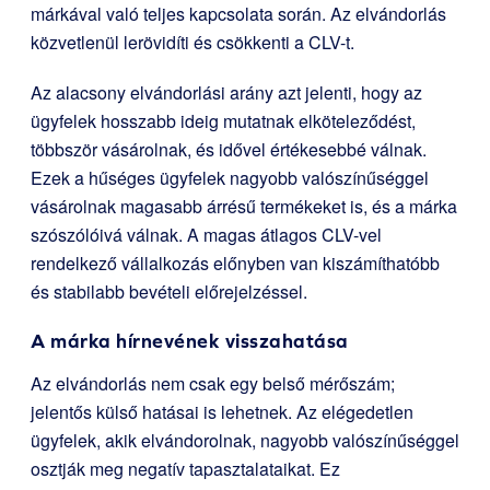
márkával való teljes kapcsolata során. Az elvándorlás
közvetlenül lerövidíti és csökkenti a CLV-t.
Az alacsony elvándorlási arány azt jelenti, hogy az
ügyfelek hosszabb ideig mutatnak elköteleződést,
többször vásárolnak, és idővel értékesebbé válnak.
Ezek a hűséges ügyfelek nagyobb valószínűséggel
vásárolnak magasabb árrésű termékeket is, és a márka
szószólóivá válnak. A magas átlagos CLV-vel
rendelkező vállalkozás előnyben van kiszámíthatóbb
és stabilabb bevételi előrejelzéssel.
A márka hírnevének visszahatása
Az elvándorlás nem csak egy belső mérőszám;
jelentős külső hatásai is lehetnek. Az elégedetlen
ügyfelek, akik elvándorolnak, nagyobb valószínűséggel
osztják meg negatív tapasztalataikat. Ez