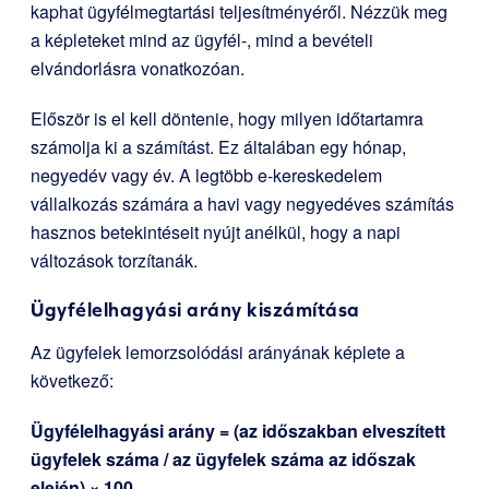
kaphat ügyfélmegtartási teljesítményéről. Nézzük meg
a képleteket mind az ügyfél-, mind a bevételi
elvándorlásra vonatkozóan.
Először is el kell döntenie, hogy milyen időtartamra
számolja ki a számítást. Ez általában egy hónap,
negyedév vagy év. A legtöbb e-kereskedelem
vállalkozás számára a havi vagy negyedéves számítás
hasznos betekintéseit nyújt anélkül, hogy a napi
változások torzítanák.
Ügyfélelhagyási arány kiszámítása
Az ügyfelek lemorzsolódási arányának képlete a
következő:
Ügyfélelhagyási arány = (az időszakban elveszített
ügyfelek száma / az ügyfelek száma az időszak
elején) × 100