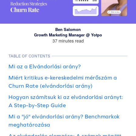
Ben Salomon
Growth Marketing Manager @ Yotpo
37 minutes read
TABLE OF CONTENTS
Mi az a Elvándorlási arány?
Miért kritikus e-kereskedelmi mérőszám a
Churn Rate (elvándorlási arány)
Hogyan számítsuk ki az elvándorlási arányt:
A Step-by-Step Guide
Mi a "jó" elvándorlási arány? Benchmarkok
meghatározása
Az elvándorlás elemzése: A számok mögött