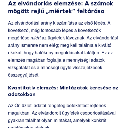
Az elvándorlás elemzése: A számok
mögött rejlő „miértek” feltárása
Az elvándorlási arány kiszámítása az első lépés. A
következő, még fontosabb lépés a következők
megértése
miért
az ügyfelek távoznak. Az elvándorlási
arány ismerete nem elég; meg kell találnia a kiváltó
okokat, hogy hatékony megoldásokat találjon. Ez az
elemzés magában foglalja a mennyiségi adatok
vizsgálatát és a minőségi ügyfélvisszajelzések
összegyűjtését.
Kvantitatív elemzés: Mintázatok keresése az
adatokban
Az Ön üzleti adatai rengeteg betekintést rejtenek
magukban. Az elvándorolt ügyfelek csoportosításával
gyakran találhat olyan mintákat, amelyek konkrét
problémákra utalnak.