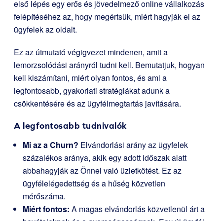
első lépés egy erős és jövedelmező online vállalkozás
felépítéséhez az, hogy megértsük, miért hagyják el az
ügyfelek az oldalt.
Ez az útmutató végigvezet mindenen, amit a
lemorzsolódási arányról tudni kell. Bemutatjuk, hogyan
kell kiszámítani, miért olyan fontos, és ami a
legfontosabb, gyakorlati stratégiákat adunk a
csökkentésére és az ügyfélmegtartás javítására.
A legfontosabb tudnivalók
Mi az a Churn?
Elvándorlási arány az ügyfelek
százalékos aránya, akik egy adott időszak alatt
abbahagyják az Önnel való üzletkötést. Ez az
ügyfélelégedettség és a hűség közvetlen
mérőszáma.
Miért fontos:
A magas elvándorlás közvetlenül árt a