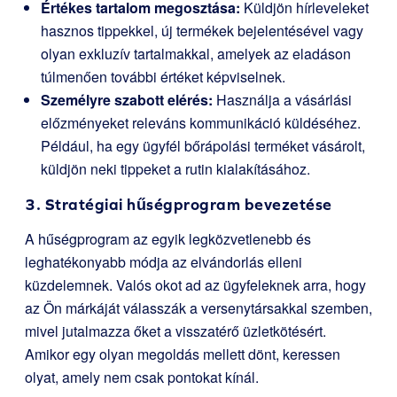
Értékes tartalom megosztása:
Küldjön hírleveleket
hasznos tippekkel, új termékek bejelentésével vagy
olyan exkluzív tartalmakkal, amelyek az eladáson
túlmenően további értéket képviselnek.
Személyre szabott elérés:
Használja a vásárlási
előzményeket releváns kommunikáció küldéséhez.
Például, ha egy ügyfél bőrápolási terméket vásárolt,
küldjön neki tippeket a rutin kialakításához.
3. Stratégiai hűségprogram bevezetése
A hűségprogram az egyik legközvetlenebb és
leghatékonyabb módja az elvándorlás elleni
küzdelemnek. Valós okot ad az ügyfeleknek arra, hogy
az Ön márkáját válasszák a versenytársakkal szemben,
mivel jutalmazza őket a visszatérő üzletkötésért.
Amikor egy olyan megoldás mellett dönt, keressen
olyat, amely nem csak pontokat kínál.