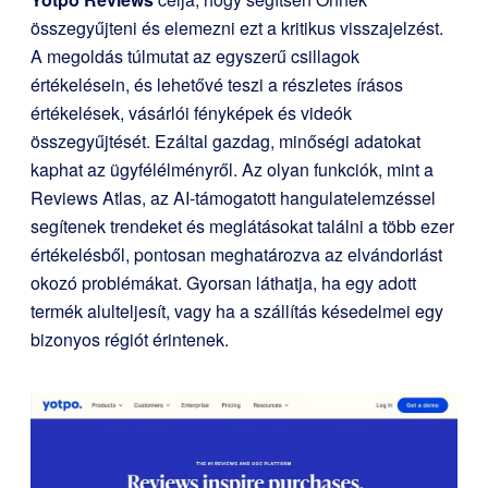
összegyűjteni és elemezni ezt a kritikus visszajelzést.
A megoldás túlmutat az egyszerű csillagok
értékelésein, és lehetővé teszi a részletes írásos
értékelések, vásárlói fényképek és videók
összegyűjtését. Ezáltal gazdag, minőségi adatokat
kaphat az ügyfélélményről. Az olyan funkciók, mint a
Reviews Atlas, az AI-támogatott hangulatelemzéssel
segítenek trendeket és meglátásokat találni a több ezer
értékelésből, pontosan meghatározva az elvándorlást
okozó problémákat. Gyorsan láthatja, ha egy adott
termék alulteljesít, vagy ha a szállítás késedelmei egy
bizonyos régiót érintenek.