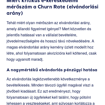
Miért kritikus e-kereskedelmi
mérőszám a Churn Rate (elvándorlási
arány)
Tehát miért olyan mérőszám az elvándorlási arány,
amely állandó figyelmet igényel? Mert közvetlen és
jelentős hatással van a vállalat bevételére,
jövedelmezőségére és hosszú távú növekedésére. A
magas elvándorlási arány kemény üzleti modellt hoz
létre, ahol folyamatosan akvizícióra kell költened, csak
hogy ugyanott maradj.
A nagymértékű elvándorlás pénzügyi hatása
Az elvándorlás legközvetlenebb következménye a
bevételkiesés. Minden távozó ügyfél magával viszi a
jövőbeli kiadásait. Ez azt eredményezi, hogy
folyamatosan új ügyfeleket kell találni, hogy pótolni
lehessen a veszteségeket, ami súlyosan korlátozza a