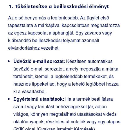
1. Tökéletesítse a beilleszkedési élményt
Az első benyomás a legfontosabb. Az ügyfél első
tapasztalata a márkájával kapcsolatban meghatározza
az egész kapcsolat alaphangját. Egy zavaros vagy
kiábrándító beilleszkedési folyamat azonnali
elvándorláshoz vezethet.
Üdvözlő e-mail sorozat:
Készítsen automatikus
üdvözlő e-mail sorozatot, amely megosztja a márka
történetét, kiemeli a legkelendőbb termékeket, és
hasznos tippeket ad, hogy a lehető legtöbbet hozza
ki a vásárlásból.
Egyértelmű utasítások:
Ha a termék beállításra
szorul vagy tanulási nehézségekkel jár, adjon
világos, könnyen megtalálható utasításokat videós
oktatóanyagok, részletes útmutatók vagy egy alapos
GYIK oldal (Gyakran Ismételt Kérdések)