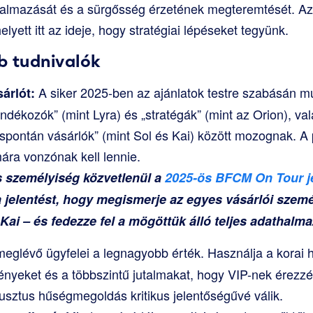
utalmazását és a sürgősség érzetének megteremtését. Az
yett itt az ideje, hogy stratégiai lépéseket tegyünk.
b tudnivalók
A siker 2025-ben az ajánlatok testre szabásán mú
árlót:
ándékozók” (mint Lyra) és „stratégák” (mint az Orion), va
„spontán vásárlók” (mint Sol és Kai) között mozognak. 
ra vonzónak kell lennie.
 személyiség közvetlenül a
2025-ös BFCM On Tour j
jelentést, hogy megismerje az egyes vásárlói szemé
 Kai – és fedezze fel a mögöttük álló teljes adathalma
eglévő ügyfelei a legnagyobb érték. Használja a korai h
nyeket és a többszintű jutalmakat, hogy VIP-nek érezz
usztus hűségmegoldás kritikus jelentőségűvé válik.