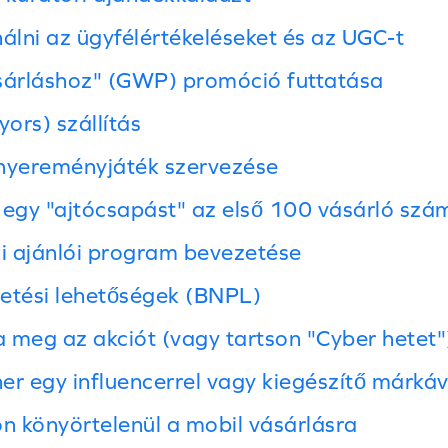
nálni az ügyfélértékeléseket és az UGC-t
sárláshoz" (GWP) promóció futtatása
yors) szállítás
 nyereményjáték szervezése
 egy "ajtócsapást" az első 100 vásárló szá
li ajánlói program bevezetése
etési lehetőségek (BNPL)
 meg az akciót (vagy tartson "Cyber hetet"
er egy influencerrel vagy kiegészítő márkáv
on könyörtelenül a mobil vásárlásra