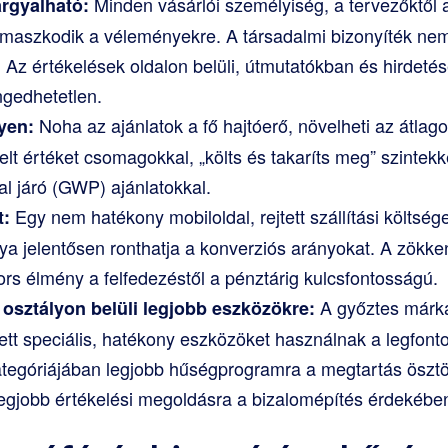
Minden vásárlói személyiség, a tervezőktől 
rgyalható:
aszkodik a véleményekre. A társadalmi bizonyíték nem 
 Az értékelések oldalon belüli, útmutatókban és hirdeté
ngedhetetlen.
Noha az ajánlatok a fő hajtóerő, növelheti az átlago
yen:
lt értéket csomagokkal, „költs és takaríts meg” szintekke
al járó (GWP) ajánlatokkal.
Egy nem hatékony mobiloldal, rejtett szállítási költség
t:
ánya jelentősen ronthatja a konverziós arányokat. A zökk
rs élmény a felfedezéstől a pénztárig kulcsfontosságú.
A győztes márká
 osztályon belüli legjobb eszközökre:
ett speciális, hatékony eszközöket használnak a legfont
ategóriájában legjobb hűségprogramra a megtartás öszt
legjobb értékelési megoldásra a bizalomépítés érdekébe