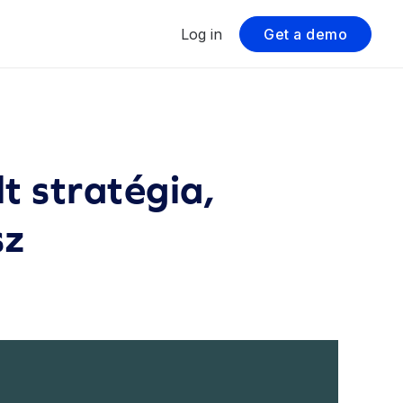
Log in
Get a demo
t stratégia,
sz