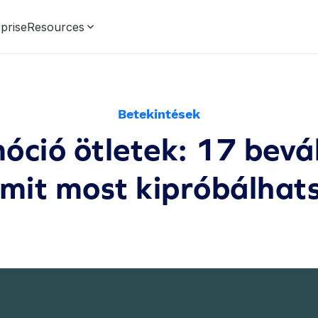
prise
Resources
Betekintések
ió ötletek: 17 bevál
mit most kipróbálhat