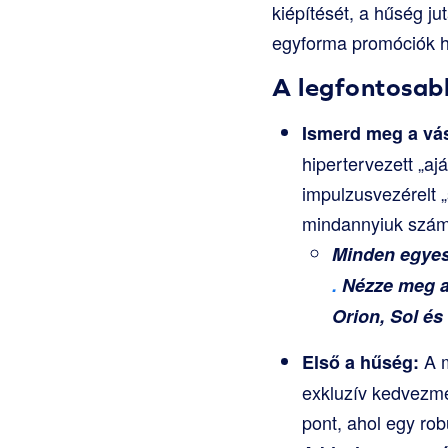
kiépítését, a hűség j
egyforma promóciók hel
A legfontosab
Ismerd meg a vás
hipertervezett „aj
impulzusvezérelt 
mindannyiuk számá
Minden egyes
.
Nézze meg a 
Orion, Sol és
A m
Első a hűség:
exkluzív kedvezmé
pont, ahol egy rob