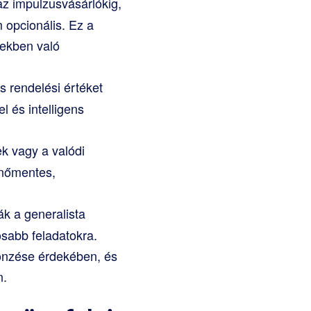
az impulzusvásárlókig,
opcionális. Ez a
sekben való
s rendelési értéket
l és intelligens
ek vagy a valódi
enőmentes,
k a generalista
osabb feladatokra.
önzése érdekében, és
n.