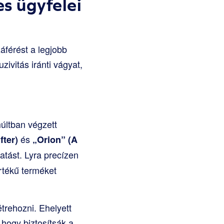
s ügyfelei
áférést a legjobb
zivitás iránti vágyat,
múltban végzett
és
fter)
„Orion” (A
atást. Lyra precízen
értékű terméket
étrehozni. Ehelyett
hogy biztosítsák a