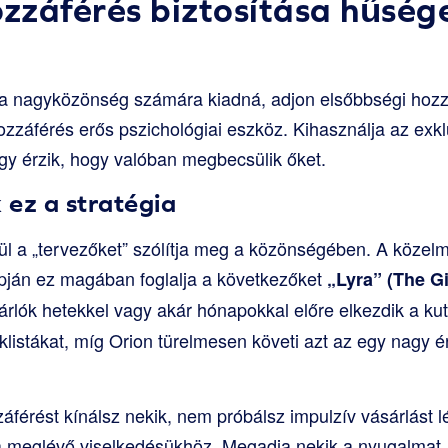
ozzáférés biztosítása hűsége
t a nagyközönség számára kiadná, adjon elsőbbségi hozz
ozzáférés erős pszichológiai eszköz. Kihasználja az exklu
gy érzik, hogy valóban megbecsülik őket.
ez a stratégia
nül a „tervezőket” szólítja meg a közönségében. A közel
apján ez magában foglalja a következőket
„Lyra” (The Gi
árlók hetekkel vagy akár hónapokkal előre elkezdik a kut
éklistákat, míg Orion türelmesen követi azt az egy nagy 
áférést kínálsz nekik, nem próbálsz impulzív vásárlást l
a meglévő viselkedésükhöz. Megadja nekik a nyugalmat, 