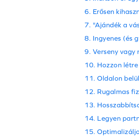
6. Erősen kihasz
7. "Ajándék a vá
8. Ingyenes (és g
9. Verseny vagy
10. Hozzon létre
11. Oldalon belü
12. Rugalmas fiz
13. Hosszabbítsa
14. Legyen partn
15. Optimalizálj