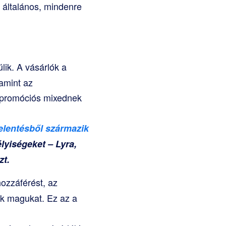
 általános, mindenre
lik. A vásárlók a
lamint az
A promóciós mixednek
elentésből származik
lyiségeket – Lyra,
zt.
ozzáférést, az
ék magukat. Ez az a