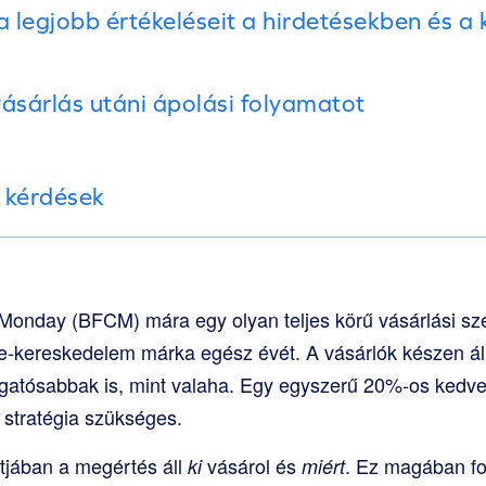
a legjobb értékeléseit a hirdetésekben és a
vásárlás utáni ápolási folyamatot
 kérdések
Monday (BFCM) mára egy olyan teljes körű vásárlási sze
e-kereskedelem márka egész évét. A vásárlók készen áll
gatósabbak is, mint valaha. Egy egyszerű 20%-os ked
 stratégia szükséges.
tjában a megértés áll
vásárol és
. Ez magában fo
ki
miért