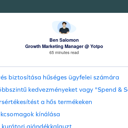
Ben Salomon
Growth Marketing Manager @ Yotpo
65 minutes read
rés biztosítása hűséges ügyfelei számára
öbbszintű kedvezményeket vagy "Spend & S
rsértékesítést a hős termékeken
mékcsomagok kínálása
y kurátori ajándékkalauzt