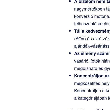
A bizalom nem tá
nagymértékben tám
konverzió motorja.
felhasználása ele
Túl a kedvezmén
(AOV) és az érzéke
ajándék-vásárláss
Az élmény számí
vásárlói fotók hi
megbízható és gyo
Koncentráljon az
megközelítés hely
Koncentráljon a k
a kategóriájában 