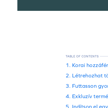
TABLE OF CONTENTS
1. Korai hozzáfé
2. Létrehozhat t
3. Futtasson gyo
4. Exkluzív ter
5. Indítson el eg