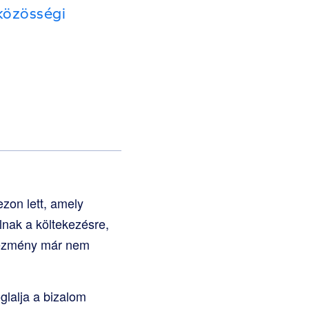
 közösségi
zon lett, amely
nak a költekezésre,
vezmény már nem
glalja a bizalom