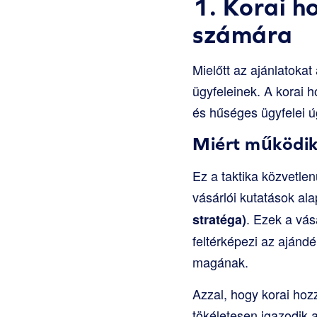
1. Korai h
számára
Mielőtt az ajánlatoka
ügyfeleinek. A korai h
és hűséges ügyfelei ú
Miért működik 
Ez a taktika közvetle
vásárlói kutatások al
. Ezek a vás
stratéga)
feltérképezi az ajánd
magának.
Azzal, hogy korai hozz
tökéletesen igazodik 