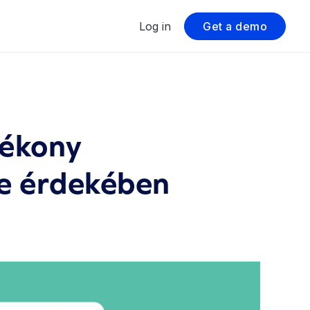
Log in
Get a demo
tékony
e érdekében