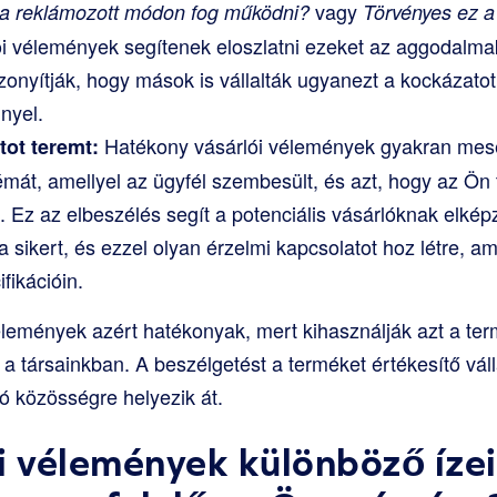
vagy
 a reklámozott módon fog működni?
Törvényes ez a
ói vélemények segítenek eloszlatni ezeket az aggodalmak
onyítják, hogy mások is vállalták ugyanezt a kockázatot
nyel.
Hatékony vásárlói vélemények gyakran mesél
tot teremt:
émát, amellyel az ügyfél szembesült, és azt, hogy az Ö
. Ez az elbeszélés segít a potenciális vásárlóknak elké
 a sikert, és ezzel olyan érzelmi kapcsolatot hoz létre, a
fikációin.
élemények azért hatékonyak, mert kihasználják azt a te
 a társainkban. A beszélgetést a terméket értékesítő vál
ó közösségre helyezik át.
i vélemények különböző ízei