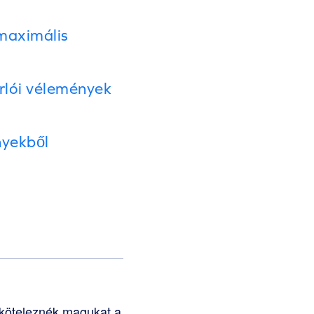
maximális
rlói vélemények
nyekből
lköteleznék magukat a