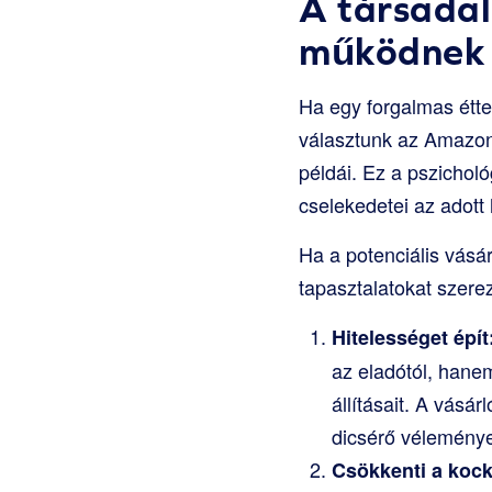
A társadal
működnek 
Ha egy forgalmas étte
választunk az Amazono
példái. Ez a pszicholó
cselekedetei az adott
Ha a potenciális vásár
tapasztalatokat szerezt
Hitelességet épít
az eladótól, hane
állításait. A vásá
dicsérő véleménye
Csökkenti a kock