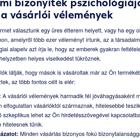
mi bizonyíték pszichológiáj
a vásárlói vélemények
rmet választunk egy üres étterem helyett, vagy ha egy o
n, amelyről több ezer véleményt írtunk, az a társadalmi
giai alapelv azt írja le, hogy az emberek gyakran feltéte
 helyzetben helyes viselkedést tükröznek.
lók látják, hogy mások is vásároltak már az Ön termékébő
ek, az több fontos célt is elér:
A vásárlói vélemények harmadik fél jóváhagyásaként 
:
m elfogulatlan vásárlóktól származnak, hitelesebbé teszi
rló szkeptikus lehet az Ön hirdetésszövegével kapcsolatb
 hitelesnek tűnik.
Minden vásárlás bizonyos fokú bizonytalanságga
ázatot: