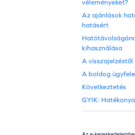
véleményeket?
Az ajánlások ha
hatásért
Hatótávolságának
kihasználása
A visszajelzéstől
A boldog ügyfele
Következtetés
GYIK: Hatékonya
Az e-kereskedelemben 