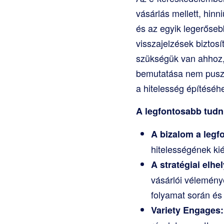
vásárlás mellett, hinn
és az egyik legerőseb
visszajelzések biztosí
szükségük van ahhoz,
bemutatása nem pusztá
a hitelesség építéséh
A legfontosabb tudn
A bizalom a legf
hitelességének ki
A stratégiai elh
vásárlói vélemény
folyamat során és 
Variety Engages: