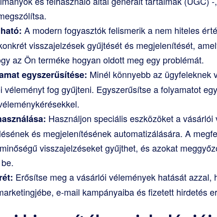
ulmányok és felhasználó által generált tartalmak (UGC) -
megszólítsa.
A modern fogyasztók felismerik a nem hiteles ért
dható:
 konkrét visszajelzések gyűjtését és megjelenítését, amel
ogy az Ön terméke hogyan oldott meg egy problémát.
Minél könnyebb az ügyfeleknek v
yamat egyszerűsítése:
i véleményt fog gyűjteni. Egyszerűsítse a folyamatot eg
 véleménykérésekkel.
Használjon speciális eszközöket a vásárló
használása:
lésének és megjelenítésének automatizálására. A megfel
 minőségű visszajelzéseket gyűjthet, és azokat meggyőző
 be.
Erősítse meg a vásárlói vélemények hatását azzal, h
rét:
arketingjébe, e-mail kampányaiba és fizetett hirdetés er