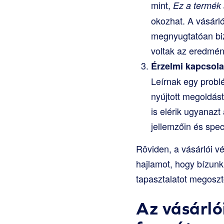
mint,
Ez a termék
okozhat. A vásárl
megnyugtatóan biz
voltak az eredmén
Érzelmi kapcsola
Leírnak egy probl
nyújtott megoldást
is elérik ugyanazt
jellemzőin és speci
Röviden, a vásárlói v
hajlamot, hogy bízunk
tapasztalatot megoszt
Az vásárló