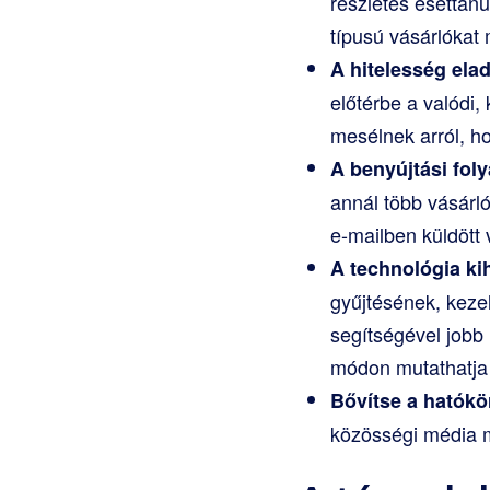
részletes esettan
típusú vásárlókat 
A hitelesség ela
előtérbe a valódi,
mesélnek arról, h
A benyújtási fol
annál több vásárló
e-mailben küldött
A technológia ki
gyűjtésének, keze
segítségével jobb
módon mutathatja
Bővítse a hatókö
közösségi média m