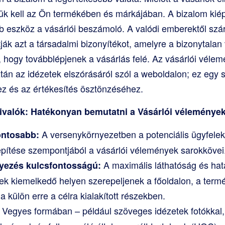
iük kell az Ön termékében és márkájában. A bizalom kiépí
b eszköz a vásárlói beszámoló. A valódi emberektől szá
tják azt a társadalmi bizonyítékot, amelyre a bizonytala
 hogy továbblépjenek a vásárlás felé. Az vásárlói véle
n az idézetek elszórásáról szól a weboldalon; ez egy s
ez és az értékesítés ösztönzéséhez.
ivalók: Hatékonyan bemutatni a Vásárlói vélemények
A versenykörnyezetben a potenciális ügyfele
ontosabb:
építése szempontjából a vásárlói vélemények sarokkövei
A maximális láthatóság és ha
elyezés kulcsfontosságú:
ek kiemelkedő helyen szerepeljenek a főoldalon, a termék
a külön erre a célra kialakított részekben.
Vegyes formában – például szöveges idézetek fotókkal,