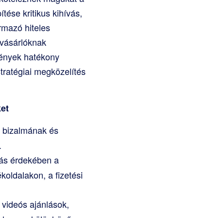
tése kritikus kihívás,
rmazó hiteles
n vásárlóknak
mények hatékony
tratégiai megközelítés
et
k bizalmának és
.
tás érdekében a
oldalakon, a fizetési
 videós ajánlások,