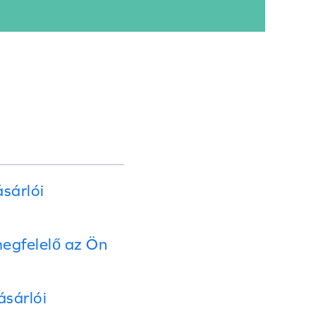
sárlói
megfelelő az Ön
ásárlói