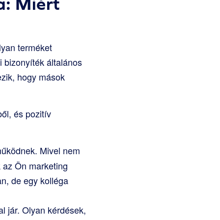
a: Miért
lyan terméket
 bizonyíték általános
lezik, hogy mások
l, és pozitív
működnek. Mivel nem
k az Ön marketing
an, de egy kolléga
l jár. Olyan kérdések,