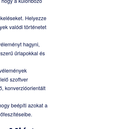
, hogy a különböző
ékeléseket. Helyezze
yek valódi történetet
éleményt hagyni,
yszerű űrlapokkal és
i vélemények
elő szoftver
, konverzióorientált
ogy beépíti azokat a
őfeszítéseibe.