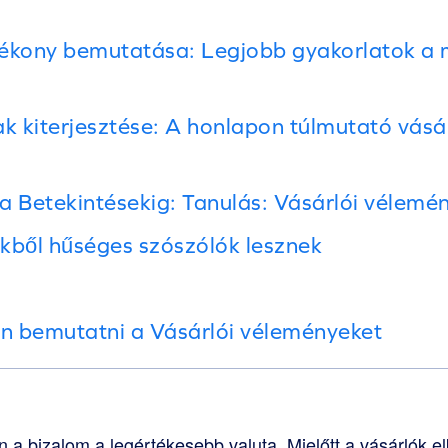
tékony bemutatása: Legjobb gyakorlatok a 
 kiterjesztése: A honlapon túlmutató vásá
 a Betekintésekig: Tanulás: Vásárlói vélemé
kből hűséges szószólók lesznek
n bemutatni a Vásárlói véleményeket
a bizalom a legértékesebb valuta. Mielőtt a vásárlók e