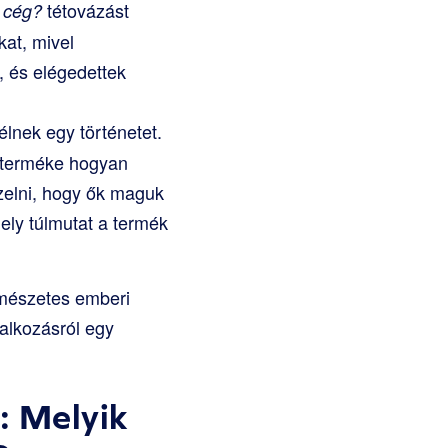
tétovázást
 cég?
at, mivel
, és elégedettek
nek egy történetet.
n terméke hogyan
pzelni, hogy ők maguk
mely túlmutat a termék
rmészetes emberi
lalkozásról egy
: Melyik