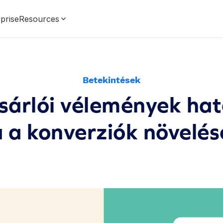
prise
Resources
Betekintések
sárlói vélemények ha
 a konverziók növelés