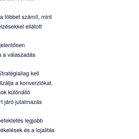
 többet számít, mint
zésekkel ellátott
jelentősen
a a válaszadás
atégiailag kell
izálja a konverziókat.
ok különálló
t járó jutalmazás
efektetés legjobb
kelések és a lojalitás