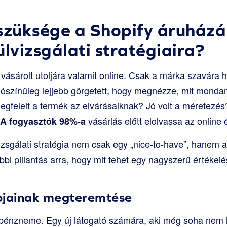
szüksége a Shopify áruház
ülvizsgálati stratégiaira?
 vásárolt utoljára valamit online. Csak a márka szavára 
lószínűleg lejjebb görgetett, hogy megnézze, mit mond
egfelelt a termék az elvárásaiknak? Jó volt a méretezés
vásárlás előtt elolvassa az online 
A fogyasztók 98%-a
lvizsgálati stratégia nem csak egy „nice-to-have”, hanem 
bi pillantás arra, hogy mit tehet egy nagyszerű értékelé
pjainak megteremtése
 pénzneme. Egy új látogató számára, aki még soha nem h