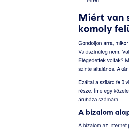
Miért van 
komoly fel
Gondoljon arra, mikor
Valószínűleg nem. Va
Elégedettek voltak? M
szinte általános. Akár
Ezáltal a szilárd felü
része. Íme egy közeleb
áruháza számára.
A bizalom ala
A bizalom az internet