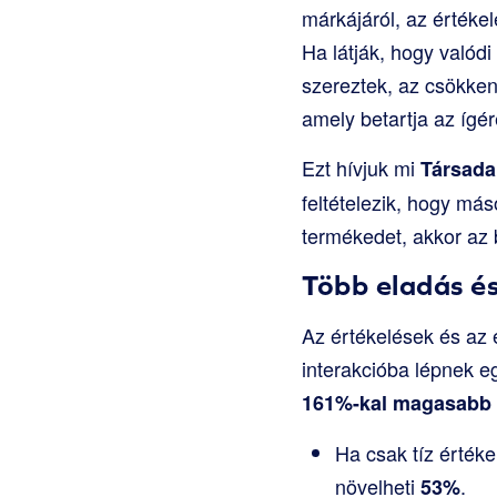
márkájáról, az értéke
Ha látják, hogy valód
szereztek, az csökken
amely betartja az ígére
Ezt hívjuk mi
Társada
feltételezik, hogy má
termékedet, akkor az 
Több eladás é
Az értékelések és az 
interakcióba lépnek e
161%-kal magasabb
Ha csak tíz érték
növelheti
.
53%