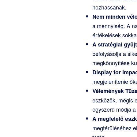
hozhassanak.
Nem minden vél
a mennyiség. A nag
értékelések sokka
A stratégiai gyűj
befolyásolja a si
megkönnyítése ku
Display for Impac
megjelenítenie őke
Vélemények Tüze
eszközök, mégis e
egyszerű módja a 
A megfelelő eszk
megtérüléséhez el
terén.