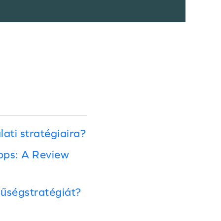
ati stratégiaira?
pps: A Review
hűségstratégiát?