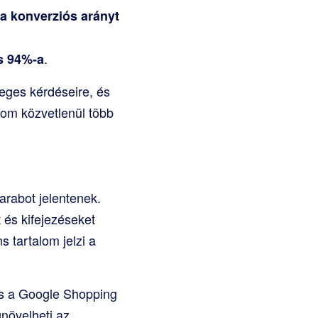
a konverziós arányt
.
s 94%-a
eges kérdéseire, és
lom közvetlenül több
arabot jelentenek.
és kifejezéseket
s tartalom jelzi a
 és a Google Shopping
növelheti az