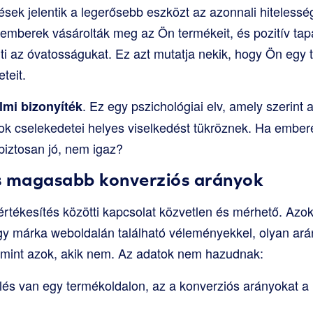
lések jelentik a legerősebb eszközt az azonnali hiteles
i emberek vásárolták meg az Ön termékeit, és pozitív tap
ti az óvatosságukat. Ez azt mutatja nekik, hogy Ön egy 
teit.
. Ez egy pszichológiai elv, amely szerint
lmi bizonyíték
sok cselekedetei helyes viselkedést tükröznek. Ha embere
biztosan jó, nem igaz?
s magasabb konverziós arányok
értékesítés közötti kapcsolat közvetlen és mérhető. Azok
gy márka weboldalán található véleményekkel, olyan ará
mint azok, akik nem. Az adatok nem hazudnak:
elés van egy termékoldalon, az a konverziós arányokat a