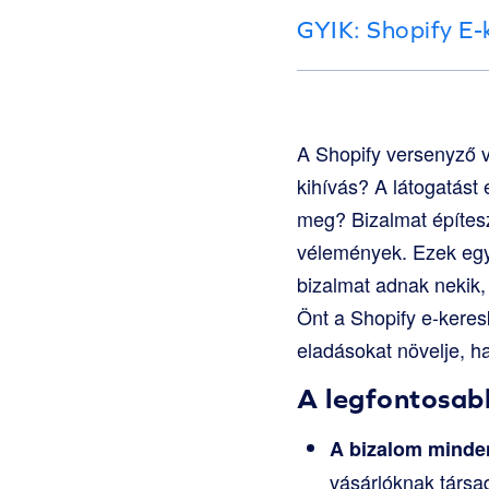
GYIK: Shopify E
A Shopify versenyző vi
kihívás? A látogatást 
meg? Bizalmat építesz
vélemények. Ezek egy b
bizalmat adnak nekik,
Önt a Shopify e-kere
eladásokat növelje, h
A legfontosab
A bizalom minde
vásárlóknak társa