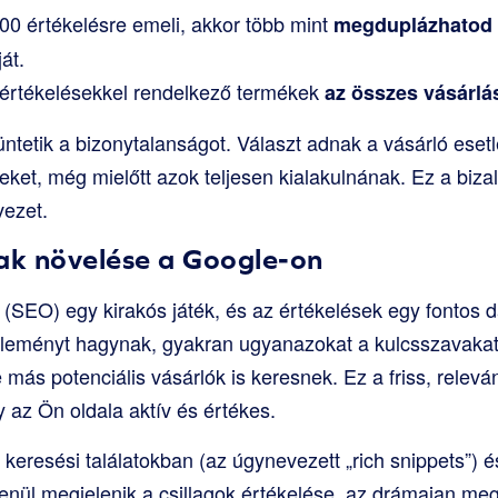
00 értékelésre emeli, akkor több mint
megduplázhatod 
át.
s értékelésekkel rendelkező termékek
az összes vásárlá
etik a bizonytalanságot. Választ adnak a vásárló esetl
eket, még mielőtt azok teljesen kialakulnának. Ez a biza
vezet.
k növelése a Google-on
 (SEO) egy kirakós játék, és az értékelések egy fontos d
éleményt hagynak, gyakran ugyanazokat a kulcsszavakat 
más potenciális vásárlók is keresnek. Ez a friss, releván
az Ön oldala aktív és értékes.
keresési találatokban (az úgynevezett „rich snippets”)
enül megjelenik a csillagok értékelése, az drámaian meg