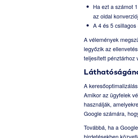
Ha ezt a számot 1
az oldal konverziój
A 4 és 5 csillago
A vélemények megszünt
legyőzik az ellenvetés
teljesített pénztárhoz 
Láthatóságána
A keresőoptimalizálás
Amikor az ügyfelek v
használják, amelyekre 
Google számára, hogy 
Továbbá, ha a Google 
hirdetésekben közvetl