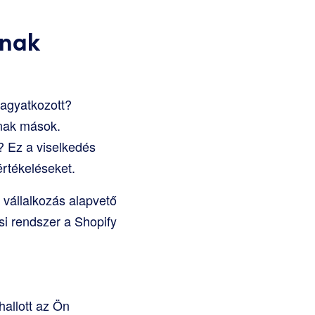
ának
hagyatkozott?
anak mások.
? Ez a viselkedés
értékeléseket.
a vállalkozás alapvető
si rendszer a Shopify
allott az Ön