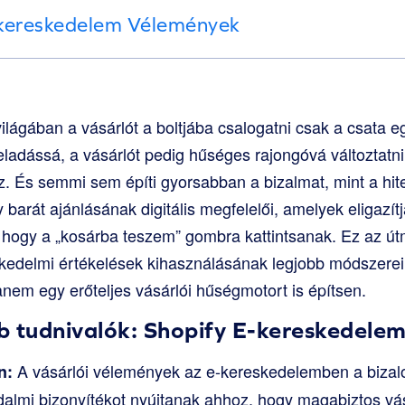
-kereskedelem Vélemények
lágában a vásárlót a boltjába csalogatni csak a csata egy
eladássá, a vásárlót pedig hűséges rajongóvá változtatni
. És semmi sem építi gyorsabban a bizalmat, mint a hite
arát ajánlásának digitális megfelelői, amelyek eligazítj
 hogy a „kosárba teszem” gombra kattintsanak. Ez az út
skedelmi értékelések kihasználásának legjobb módszerei
anem egy erőteljes vásárlói hűségmotort is építsen.
b tudnivalók: Shopify E-kereskedele
A vásárlói vélemények az e-kereskedelemben a bizalo
n:
dalmi bizonyítékot nyújtanak ahhoz, hogy magabiztos vás