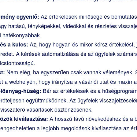
Az értékelések minősége és bemutatása
emény egyenlő:
y hatású, fényképekkel, videókkal és részletes visszajel
l hatékonyabbak.
Az, hogy hogyan és mikor kérsz értékelést, 
tés a kulcs:
keredet. A kérések automatizálása és az ügyfelek számár
lcsfontosságú.
Nem elég, ha egyszerűen csak vannak vélemények. Str
t:
t a webhelyén, hogy irányítsa a vásárlói utat és maximal
Bár az értékelések és a hűségprogram
lőanyag-hűség:
rőteljesen együttműködnek. Az ügyfelek visszajelzéseiér
visszatérő vásárlások ösztönzésének.
A hosszú távú növekedéshez és a b
özök kiválasztása:
engedhetetlen a legjobb megoldások kiválasztása az érté