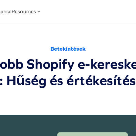
prise
Resources
Betekintések
jobb Shopify e-keresk
 Hűség és értékesíté