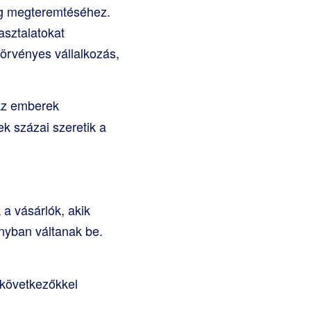
ség megteremtéséhez.
asztalatokat
törvényes vállalkozás,
 az emberek
k százai szeretik a
 a vásárlók, akik
nyban váltanak be.
 következőkkel