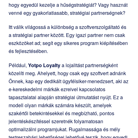
hogy egyedül kezelje a hűségstratégiát? Vagy hasznát
venné egy gyakorlatiasabb, stratégiai partnerségnek?
Itt válik világossá a különbség a szoftverszolgáltató és
a stratégiai partner között. Egy igazi partner nem csak
eszközöket ad; segít egy sikeres program kiépítésében
és fejlesztésében.
Például,
Yotpo Loyalty
a lojalitást partnerségként
közelíti meg. Ahelyett, hogy csak egy szoftvert adnánk
Önnek, kap egy dedikált ügyfélsiker-menedzsert, aki az
e-kereskedelmi márkák ezreivel kapcsolatos
tapasztalatai alapján stratégiai útmutatást nyújt. Ez a
modell olyan márkák számára készült, amelyek
szakértői betekintésekkel és megbízható, pontos
jelentéskészítéssel szeretnék folyamatosan
optimalizálni programjukat. Rugalmassága és mély
testreszabási lehetőségei lehetővé teszik, hogy egyedi,