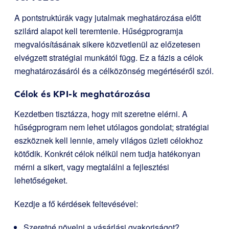
A pontstruktúrák vagy jutalmak meghatározása előtt
szilárd alapot kell teremtenie. Hűségprogramja
megvalósításának sikere közvetlenül az előzetesen
elvégzett stratégiai munkától függ. Ez a fázis a célok
meghatározásáról és a célközönség megértéséről szól.
Célok és KPI-k meghatározása
Kezdetben tisztázza, hogy mit szeretne elérni. A
hűségprogram nem lehet utólagos gondolat; stratégiai
eszköznek kell lennie, amely világos üzleti célokhoz
kötődik. Konkrét célok nélkül nem tudja hatékonyan
mérni a sikert, vagy megtalálni a fejlesztési
lehetőségeket.
Kezdje a fő kérdések feltevésével:
Szeretné növelni a vásárlási gyakoriságot?