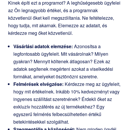
Kinek építi ezt a programot? A leghűségesebb ügyfelei
az Ön legnagyobb értékei, és a programnak
közvetlenül őket kell megszólítania. Ne feltételezze,
hogy tudja, mit akarnak. Elemezze az adatait, és
kérdezze meg őket közvetlenül.
Vásárlási adatok elemzése:
Azonosítsa a
legfontosabb ügyfeleit. Mit vásárolnak? Milyen
gyakran? Mennyit költenek átlagosan? Ezek az
adatok segítenek megérteni azokat a viselkedési
formákat, amelyeket ösztönözni szeretne.
Felmérések elvégzése:
Kérdezze meg az ügyfeleit,
hogy mit értékelnek. Inkább 10% kedvezményt vagy
ingyenes szállítást szeretnének? Érdekli őket az
exkluzív hozzáférés az új termékekhez? Egy
egyszerű felmérés felbecsülhetetlen értékű
betekintésekkel szolgálhat.
Szegmentálja a közönségét:
Nem minden ügyfél