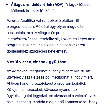
Átlagos rendelési érték (AOV):
A tagok többet
költenek tranzakciónként?
Az erős Analitika-val rendelkező platform itt
elengedhetetlen. Például egy olyan megoldás
használata, amely világos és pontos
jelentéskészítéssel rendelkezik, közvetlen képet ad a
program ROI-járól, és biztosítja az adatvezérelt
döntésekhez szükséges betekintést.
Vevői visszajelzések gyűjtése
Az adatokból megtudhatja, hogy mi történik, de az
ügyfelek visszajelzéseiből megtudhatja, hogy miért.
Aktívan kérjen visszajelzést a program tagjaitól.
Küldjön felméréseket, kövesse nyomon az
ügyfélszolgálat jegyeket, és olvassa el a véleményeket
és a közösségi médián megjelenő kommenteket, hogy