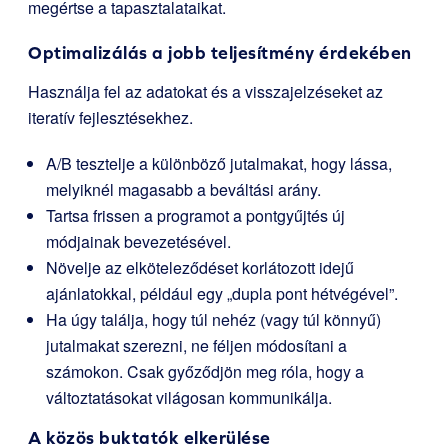
megértse a tapasztalataikat.
Optimalizálás a jobb teljesítmény érdekében
Használja fel az adatokat és a visszajelzéseket az
iteratív fejlesztésekhez.
A/B tesztelje a különböző jutalmakat, hogy lássa,
melyiknél magasabb a beváltási arány.
Tartsa frissen a programot a pontgyűjtés új
módjainak bevezetésével.
Növelje az elköteleződéset korlátozott idejű
ajánlatokkal, például egy „dupla pont hétvégével”.
Ha úgy találja, hogy túl nehéz (vagy túl könnyű)
jutalmakat szerezni, ne féljen módosítani a
számokon. Csak győződjön meg róla, hogy a
változtatásokat világosan kommunikálja.
A közös buktatók elkerülése