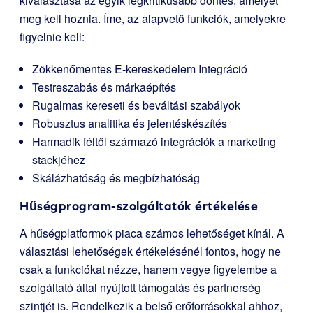
kiválasztása az egyik legkritikusabb döntés, amelyet
meg kell hoznia. Íme, az alapvető funkciók, amelyekre
figyelnie kell:
Zökkenőmentes E-kereskedelem Integráció
Testreszabás és márkaépítés
Rugalmas kereseti és beváltási szabályok
Robusztus analitika és jelentéskészítés
Harmadik féltől származó integrációk a marketing
stackjéhez
Skálázhatóság és megbízhatóság
Hűségprogram-szolgáltatók értékelése
A hűségplatformok piaca számos lehetőséget kínál. A
választási lehetőségek értékelésénél fontos, hogy ne
csak a funkciókat nézze, hanem vegye figyelembe a
szolgáltató által nyújtott támogatás és partnerség
szintjét is. Rendelkezik a belső erőforrásokkal ahhoz,