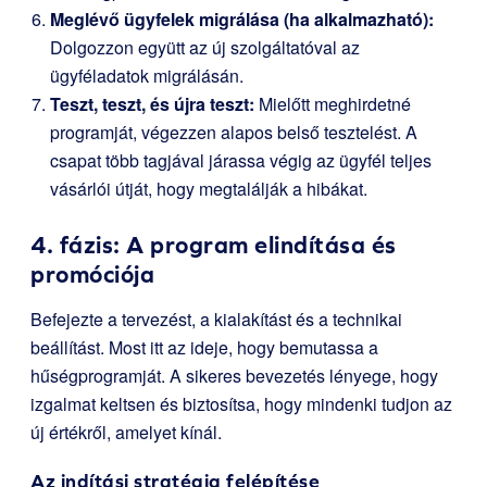
Meglévő ügyfelek migrálása (ha alkalmazható):
Dolgozzon együtt az új szolgáltatóval az
ügyféladatok migrálásán.
Teszt, teszt, és újra teszt:
Mielőtt meghirdetné
programját, végezzen alapos belső tesztelést. A
csapat több tagjával járassa végig az ügyfél teljes
vásárlói útját, hogy megtalálják a hibákat.
4. fázis: A program elindítása és
promóciója
Befejezte a tervezést, a kialakítást és a technikai
beállítást. Most itt az ideje, hogy bemutassa a
hűségprogramját. A sikeres bevezetés lényege, hogy
izgalmat keltsen és biztosítsa, hogy mindenki tudjon az
új értékről, amelyet kínál.
Az indítási stratégia felépítése