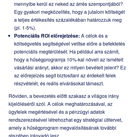
mennyibe kerül ez neked az árrés szempontjából?
Egy gyakori megközelítés, hogy a jutalom költségét
a teljes értékesítés százalékában határozzuk meg
(pl. 1-5%).
Potenciális ROI előrejelzése:
A célok és a
költségvetés segítségével vetítse előre a befektetés
potenciális megtérülését. Ha például arra számít,
hogy a hűségprogramja 10%-kal növeli az ismételt
vásárlási arányt, akkor ez milyen bevételt jelent? Ez
az előrejelzés segít biztosítani az érdekelt felek
részvételét, és reális elvárásokat támaszt.
Röviden, a bevezetés előtti szakasz a világos irány
kijelöléséről szól. A célok meghatározásával, az
ügyfelek megértésével és a pénzügyi adatok
rendszerezésével létrehozhat egy stratégiai útitervet,
amely a hűségprogram megvalósításának további
részében irányadó lesz.