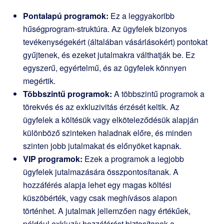
Pontalapú programok:
Ez a leggyakoribb
hűségprogram-struktúra. Az ügyfelek bizonyos
tevékenységekért (általában vásárlásokért) pontokat
gyűjtenek, és ezeket jutalmakra válthatják be. Ez
egyszerű, egyértelmű, és az ügyfelek könnyen
megértik.
Többszintű programok:
A többszintű programok a
törekvés és az exkluzivitás érzését keltik. Az
ügyfelek a költésük vagy elköteleződésük alapján
különböző szinteken haladnak előre, és minden
szinten jobb jutalmakat és előnyöket kapnak.
VIP programok:
Ezek a programok a legjobb
ügyfelek jutalmazására összpontosítanak. A
hozzáférés alapja lehet egy magas költési
küszöbérték, vagy csak meghívásos alapon
történhet. A jutalmak jellemzően nagy értékűek,
például exkluzív hozzáférést biztosítanak a