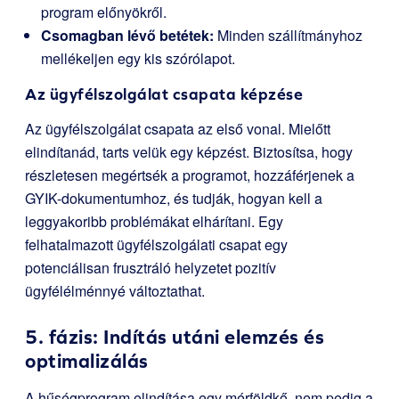
program előnyökről.
Csomagban lévő betétek:
Minden szállítmányhoz
mellékeljen egy kis szórólapot.
Az ügyfélszolgálat csapata képzése
Az ügyfélszolgálat csapata az első vonal. Mielőtt
elindítanád, tarts velük egy képzést. Biztosítsa, hogy
részletesen megértsék a programot, hozzáférjenek a
GYIK-dokumentumhoz, és tudják, hogyan kell a
leggyakoribb problémákat elhárítani. Egy
felhatalmazott ügyfélszolgálati csapat egy
potenciálisan frusztráló helyzetet pozitív
ügyfélélménnyé változtathat.
5. fázis: Indítás utáni elemzés és
optimalizálás
A hűségprogram elindítása egy mérföldkő, nem pedig a