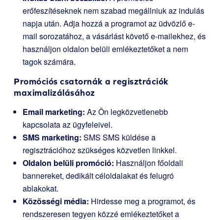
erőfeszítéseknek nem szabad megállniuk az indulás
napja után. Adja hozzá a programot az üdvözlő e-
mail sorozatához, a vásárlást követő e-mailekhez, és
használjon oldalon belüli emlékeztetőket a nem
tagok számára.
Promóciós csatornák a regisztrációk
maximalizálásához
Email marketing:
Az Ön legközvetlenebb
kapcsolata az ügyfeleivel.
SMS marketing:
SMS SMS küldése a
regisztrációhoz szükséges közvetlen linkkel.
Oldalon belüli promóció:
Használjon főoldali
bannereket, dedikált céloldalakat és felugró
ablakokat.
Közösségi média:
Hirdesse meg a programot, és
rendszeresen tegyen közzé emlékeztetőket a