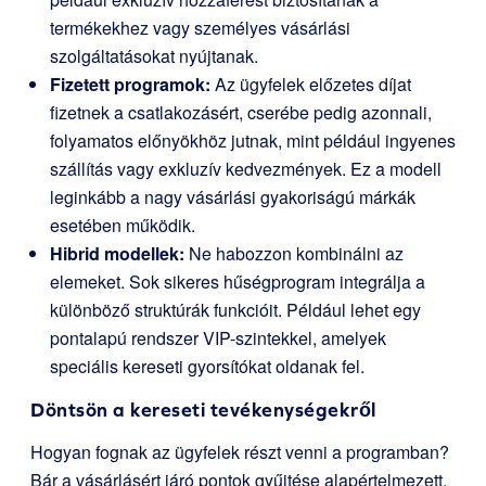
termékekhez vagy személyes vásárlási
szolgáltatásokat nyújtanak.
Fizetett programok:
Az ügyfelek előzetes díjat
fizetnek a csatlakozásért, cserébe pedig azonnali,
folyamatos előnyökhöz jutnak, mint például ingyenes
szállítás vagy exkluzív kedvezmények. Ez a modell
leginkább a nagy vásárlási gyakoriságú márkák
esetében működik.
Hibrid modellek:
Ne habozzon kombinálni az
elemeket. Sok sikeres hűségprogram integrálja a
különböző struktúrák funkcióit. Például lehet egy
pontalapú rendszer VIP-szintekkel, amelyek
speciális kereseti gyorsítókat oldanak fel.
Döntsön a kereseti tevékenységekről
Hogyan fognak az ügyfelek részt venni a programban?
Bár a vásárlásért járó pontok gyűjtése alapértelmezett,