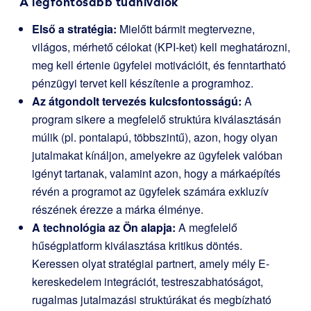
A legfontosabb tudnivalók
Első a stratégia:
Mielőtt bármit megtervezne,
világos, mérhető célokat (KPI-ket) kell meghatározni,
meg kell értenie ügyfelei motivációit, és fenntartható
pénzügyi tervet kell készítenie a programhoz.
Az átgondolt tervezés kulcsfontosságú:
A
program sikere a megfelelő struktúra kiválasztásán
múlik (pl. pontalapú, többszintű), azon, hogy olyan
jutalmakat kínáljon, amelyekre az ügyfelek valóban
igényt tartanak, valamint azon, hogy a márkaépítés
révén a programot az ügyfelek számára exkluzív
részének érezze a márka élménye.
A technológia az Ön alapja:
A megfelelő
hűségplatform kiválasztása kritikus döntés.
Keressen olyat stratégiai partnert, amely mély E-
kereskedelem integrációt, testreszabhatóságot,
rugalmas jutalmazási struktúrákat és megbízható