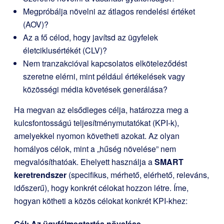
Megpróbálja növelni az átlagos rendelési értéket
(AOV)?
Az a fő célod, hogy javítsd az ügyfelek
életciklusértékét (CLV)?
Nem tranzakcióval kapcsolatos elköteleződést
szeretne elérni, mint például értékelések vagy
közösségi média követések generálása?
Ha megvan az elsődleges célja, határozza meg a
kulcsfontosságú teljesítménymutatókat (KPI-k),
amelyekkel nyomon követheti azokat. Az olyan
homályos célok, mint a „hűség növelése” nem
megvalósíthatóak. Ehelyett használja a
SMART
keretrendszer
(specifikus, mérhető, elérhető, releváns,
időszerű), hogy konkrét célokat hozzon létre. Íme,
hogyan kötheti a közös célokat konkrét KPI-khez:
Cél: Az ügyfélmegtartás növelése