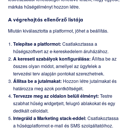
márkás hűségélményt hozzon létre.
A végrehajtás ellenőrző listája
Miután kiválasztotta a platformot, jöhet a beállítás.
Telepítse a platformot:
Csatlakoztassa a
hűségszoftvert az e-kereskedelem áruházához.
A kereseti szabályok konfigurálása:
Állítsa be az
összes olyan módot, amellyel az ügyfelek a
tervezési terv alapján pontokat szerezhetnek.
Állítsa be a jutalmakat:
Hozzon létre jutalmakat és
határozza meg azok pontköltségét.
Tervezze meg az oldalon belüli élményt:
Testre
szabhat hűség widgetjeit, felugró ablakokat és egy
dedikált céloldalt.
Integráld a Marketing stack-eddel:
Csatlakoztassa
a hűségplatformot e-mail és SMS szolgáltatóihoz.