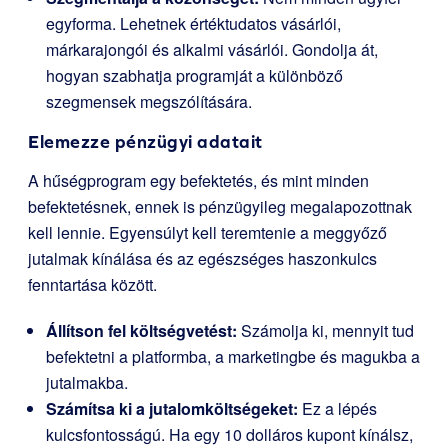
egyforma. Lehetnek értéktudatos vásárlói,
márkarajongói és alkalmi vásárlói. Gondolja át,
hogyan szabhatja programját a különböző
szegmensek megszólítására.
Elemezze pénzügyi adatait
A hűségprogram egy befektetés, és mint minden
befektetésnek, ennek is pénzügyileg megalapozottnak
kell lennie. Egyensúlyt kell teremtenie a meggyőző
jutalmak kínálása és az egészséges haszonkulcs
fenntartása között.
Állítson fel költségvetést:
Számolja ki, mennyit tud
befektetni a platformba, a marketingbe és magukba a
jutalmakba.
Számítsa ki a jutalomköltségeket:
Ez a lépés
kulcsfontosságú. Ha egy 10 dolláros kupont kínálsz,