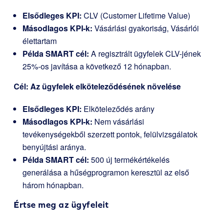
Elsődleges KPI:
CLV (Customer Lifetime Value)
Másodlagos KPI-k:
Vásárlási gyakoriság, Vásárlói
élettartam
Példa SMART cél:
A regisztrált ügyfelek CLV-jének
25%-os javítása a következő 12 hónapban.
Cél: Az ügyfelek elköteleződésének növelése
Elsődleges KPI:
Elköteleződés arány
Másodlagos KPI-k:
Nem vásárlási
tevékenységekből szerzett pontok, felülvizsgálatok
benyújtási aránya.
Példa SMART cél:
500 új termékértékelés
generálása a hűségprogramon keresztül az első
három hónapban.
Értse meg az ügyfeleit