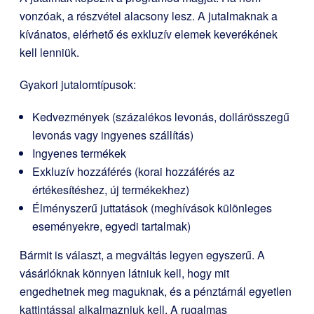
vonzóak, a részvétel alacsony lesz. A jutalmaknak a
kívánatos, elérhető és exkluzív elemek keverékének
kell lenniük.
Gyakori jutalomtípusok:
Kedvezmények (százalékos levonás, dollárösszegű
levonás vagy ingyenes szállítás)
Ingyenes termékek
Exkluzív hozzáférés (korai hozzáférés az
értékesítéshez, új termékekhez)
Élményszerű juttatások (meghívások különleges
eseményekre, egyedi tartalmak)
Bármit is választ, a megváltás legyen egyszerű. A
vásárlóknak könnyen látniuk kell, hogy mit
engedhetnek meg maguknak, és a pénztárnál egyetlen
kattintással alkalmazniuk kell. A rugalmas