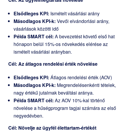
Elsődleges KPI:
Ismételt vásárlási arány
Másodlagos KPI-k:
Vevői elvándorlási arány,
vásárlások közötti idő
Példa SMART cél:
A bevezetést követő első hat
hónapon belül 15%-os növekedés elérése az
ismételt vásárlási arányban.
Cél: Az átlagos rendelési érték növelése
Elsődleges KPI:
Átlagos rendelési érték (AOV)
Másodlagos KPI-k:
Megrendelésenkénti tételek,
nagy értékű jutalmak beváltási aránya.
Példa SMART cél:
Az AOV 10%-kal történő
növelése a hűségprogram tagjai számára az első
negyedévben.
Cél: Növelje az ügyfél élettartam-értékét