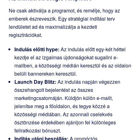
Ne csak aktiválja a programot, és remélje, hogy az
emberek észreveszik. Egy stratégiai indítási terv
lendületet ad és maximalizálja a kezdeti
regisztrációkat.
Indulás előtti hype:
Az indulás előtt egy-két héttel
kezdje el az izgalmas újdonságokat sugallni e-
mailben, a közösségi médián keresztül és az oldalon
belüli bannereken keresztül.
Launch Day Blitz:
Az indulás napján végezzen
összehangolt bejelentést az összes
marketingcsatornáján. Küldjön külön e-mailt,
jelenítse meg a főoldalon, és tegye közzé a
közösségi médiában. Az azonnali cselekvés
ösztönzése érdekében ajánljon fel különleges
feliratkozási bónuszt.
Indítás utáni beszállás:
A promóciós