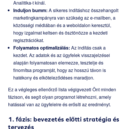
Analitika-t kínál.
Induljon bumm:
A sikeres indításhoz összehangolt
marketingkampányra van szükség az e-mailben, a
közösségi médiában és a weboldalon keresztül,
hogy izgalmat keltsen és ösztönözze a kezdeti
regisztrációkat.
Folyamatos optimalizálás:
Az indítás csak a
kezdet. Az adatok és az ügyfelek visszajelzései
alapján folyamatosan elemezze, tesztelje és
finomítsa programját, hogy az hosszú távon is
hatékony és elköteleződéses maradjon.
Ez a végleges ellenőrző lista végigvezeti Önt minden
fázison, és segít olyan programot létrehozni, amely
hatással van az ügyfeleire és erősíti az eredményt.
1. fázis: bevezetés előtti stratégia és
tervezés