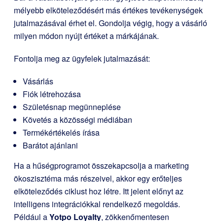
mélyebb elköteleződésért más értékes tevékenységek
jutalmazásával érhet el. Gondolja végig, hogy a vásárló
milyen módon nyújt értéket a márkájának.
Fontolja meg az ügyfelek jutalmazását:
Vásárlás
Fiók létrehozása
Születésnap megünneplése
Követés a közösségi médiában
Termékértékelés írása
Barátot ajánlani
Ha a hűségprogramot összekapcsolja a marketing
ökoszisztéma más részeivel, akkor egy erőteljes
elköteleződés ciklust hoz létre. Itt jelent előnyt az
intelligens integrációkkal rendelkező megoldás.
Például a
Yotpo Loyalty
,
zökkenőmentesen