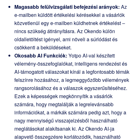
Magasabb felülvizsgálati befejezési arányok:
Az
e-mailben küldött értékelési kérésekkel a vásárlók
közvetlenül egy e-mailben küldhetnek értékelést –
nincs szükség átirányításra. Az Okendo külön
oldalletöltést igényel, ami növeli a súrlódást és
csökkenti a beküldéseket.
Okosabb AI Funkciók:
Yotpo AI-val készített
vélemény-összefoglalókat, intelligens rendezést és
AI-támogatott válaszokat kínál a legfontosabb témák
felszínre hozásához, a legmeggyőzőbb vélemények
rangsorolásához és a válaszok egyszerűsítéséhez.
Ezek a képességek megkönnyítik a vásárlók
számára, hogy megtalálják a legrelevánsabb
információkat, a márkák számára pedig azt, hogy a
nagy mennyiségű visszajelzésből használható
meglátásokat alakítsanak ki. Az Okendo AI-ja
alapvető összegzésre korlátozódik, használható