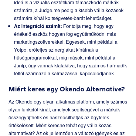
ideális a vizuális esztétikára támaszkodó márkák
számára, a Judge.me pedig a kisebb vállalkozások
számára kínál költségvetés-barát lehetőséget.
Az integráció számít:
Fontolja meg, hogy egy
értékelő eszköz hogyan fog együttműködni más
marketingszoftverekkel. Egyesek, mint például a
Yotpo, erőteljes szinergiákat kínálnak a
hűségprogramokkal, míg mások, mint például a
Junip, úgy vannak kialakítva, hogy számos harmadik
féltől származó alkalmazással kapcsolódjanak.
Miért keres egy Okendo Alternative?
Az Okendo egy olyan alkalmas platform, amely számos
olyan funkciót kínál, amelyek segítségével a márkák
összegyűjthetik és hasznosíthatják az ügyfelek
értékeléseit. Miért keresne tehát egy vállalkozás
alternatívát? Az ok jellemzően a változó igények és az