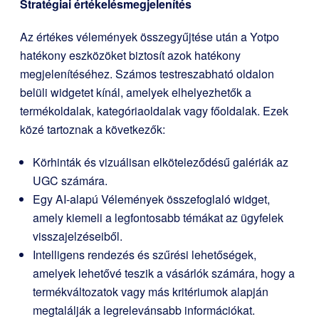
Stratégiai értékelésmegjelenítés
Az értékes vélemények összegyűjtése után a Yotpo
hatékony eszközöket biztosít azok hatékony
megjelenítéséhez. Számos testreszabható oldalon
belüli widgetet kínál, amelyek elhelyezhetők a
termékoldalak, kategóriaoldalak vagy főoldalak. Ezek
közé tartoznak a következők:
Körhinták és vizuálisan elköteleződésű galériák az
UGC számára.
Egy AI-alapú Vélemények összefoglaló widget,
amely kiemeli a legfontosabb témákat az ügyfelek
visszajelzéseiből.
Intelligens rendezés és szűrési lehetőségek,
amelyek lehetővé teszik a vásárlók számára, hogy a
termékváltozatok vagy más kritériumok alapján
megtalálják a legrelevánsabb információkat.