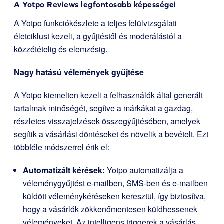
A Yotpo Reviews legfontosabb képességei
A Yotpo funkciókészlete a teljes felülvizsgálati
életciklust kezeli, a gyűjtéstől és moderálástól a
közzétételig és elemzésig.
Nagy hatású vélemények gyűjtése
A Yotpo kiemelten kezeli a felhasználók által generált
tartalmak minőségét, segítve a márkákat a gazdag,
részletes visszajelzések összegyűjtésében, amelyek
segítik a vásárlási döntéseket és növelik a bevételt. Ezt
többféle módszerrel érik el:
Automatizált kérések:
Yotpo automatizálja a
véleménygyűjtést e-mailben, SMS-ben és e-mailben
küldött véleménykéréseken keresztül, így biztosítva,
hogy a vásárlók zökkenőmentesen küldhessenek
véleményeket. Az intelligens triggerek a vásárlás