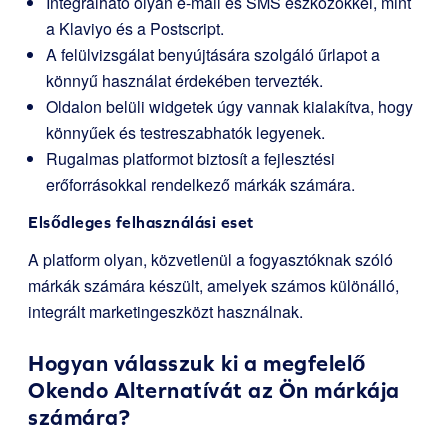
Integrálható olyan e-mail és SMS eszközökkel, mint
a Klaviyo és a Postscript.
A felülvizsgálat benyújtására szolgáló űrlapot a
könnyű használat érdekében tervezték.
Oldalon belüli widgetek úgy vannak kialakítva, hogy
könnyűek és testreszabhatók legyenek.
Rugalmas platformot biztosít a fejlesztési
erőforrásokkal rendelkező márkák számára.
Elsődleges felhasználási eset
A platform olyan, közvetlenül a fogyasztóknak szóló
márkák számára készült, amelyek számos különálló,
integrált marketingeszközt használnak.
Hogyan válasszuk ki a megfelelő
Okendo Alternatívát az Ön márkája
számára?