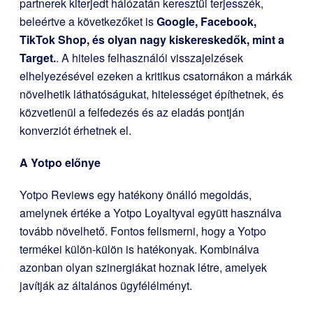
partnerek kiterjedt hálózatán keresztül terjesszék,
beleértve a következőket is
Google, Facebook,
TikTok Shop, és olyan nagy kiskereskedők, mint a
Target.
. A hiteles felhasználói visszajelzések
elhelyezésével ezeken a kritikus csatornákon a márkák
növelhetik láthatóságukat, hitelességet építhetnek, és
közvetlenül a felfedezés és az eladás pontján
konverziót érhetnek el.
A Yotpo előnye
Yotpo Reviews egy hatékony önálló megoldás,
amelynek értéke a Yotpo Loyaltyval együtt használva
tovább növelhető. Fontos felismerni, hogy a Yotpo
termékei külön-külön is hatékonyak. Kombinálva
azonban olyan szinergiákat hoznak létre, amelyek
javítják az általános ügyfélélményt.