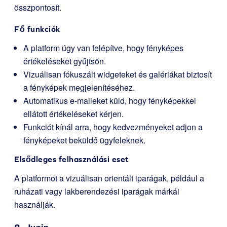
összpontosít.
Fő funkciók
A platform úgy van felépítve, hogy fényképes
értékeléseket gyűjtsön.
Vizuálisan fókuszált widgeteket és galériákat biztosít
a fényképek megjelenítéséhez.
Automatikus e-maileket küld, hogy fényképekkel
ellátott értékeléseket kérjen.
Funkciót kínál arra, hogy kedvezményeket adjon a
fényképeket beküldő ügyfeleknek.
Elsődleges felhasználási eset
A platformot a vizuálisan orientált iparágak, például a
ruházati vagy lakberendezési iparágak márkái
használják.