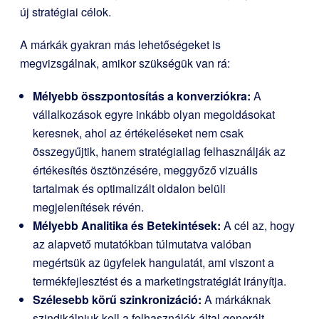
új stratégiai célok.
A márkák gyakran más lehetőségeket is
megvizsgálnak, amikor szükségük van rá:
Mélyebb összpontosítás a konverziókra:
A
vállalkozások egyre inkább olyan megoldásokat
keresnek, ahol az értékeléseket nem csak
összegyűjtik, hanem stratégiailag felhasználják az
értékesítés ösztönzésére, meggyőző vizuális
tartalmak és optimalizált oldalon belüli
megjelenítések révén.
Mélyebb Analitika és Betekintések:
A cél az, hogy
az alapvető mutatókban túlmutatva valóban
megértsük az ügyfelek hangulatát, ami viszont a
termékfejlesztést és a marketingstratégiát irányítja.
Szélesebb körű szinkronizáció:
A márkáknak
szindikálniuk kell a felhasználók által generált