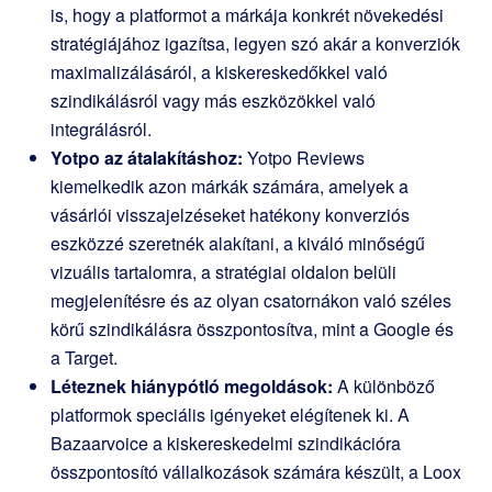
is, hogy a platformot a márkája konkrét növekedési
stratégiájához igazítsa, legyen szó akár a konverziók
maximalizálásáról, a kiskereskedőkkel való
szindikálásról vagy más eszközökkel való
integrálásról.
Yotpo az átalakításhoz:
Yotpo Reviews
kiemelkedik azon márkák számára, amelyek a
vásárlói visszajelzéseket hatékony konverziós
eszközzé szeretnék alakítani, a kiváló minőségű
vizuális tartalomra, a stratégiai oldalon belüli
megjelenítésre és az olyan csatornákon való széles
körű szindikálásra összpontosítva, mint a Google és
a Target.
Léteznek hiánypótló megoldások:
A különböző
platformok speciális igényeket elégítenek ki. A
Bazaarvoice a kiskereskedelmi szindikációra
összpontosító vállalkozások számára készült, a Loox