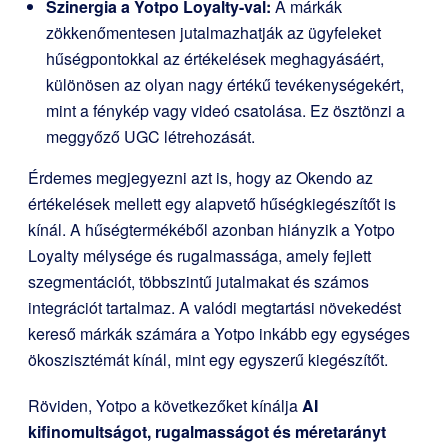
Szinergia a Yotpo Loyalty-val:
A márkák
zökkenőmentesen jutalmazhatják az ügyfeleket
hűségpontokkal az értékelések meghagyásáért,
különösen az olyan nagy értékű tevékenységekért,
mint a fénykép vagy videó csatolása. Ez ösztönzi a
meggyőző UGC létrehozását.
Érdemes megjegyezni azt is, hogy az Okendo az
értékelések mellett egy alapvető hűségkiegészítőt is
kínál. A hűségtermékéből azonban hiányzik a Yotpo
Loyalty mélysége és rugalmassága, amely fejlett
szegmentációt, többszintű jutalmakat és számos
integrációt tartalmaz. A valódi megtartási növekedést
kereső márkák számára a Yotpo inkább egy egységes
ökoszisztémát kínál, mint egy egyszerű kiegészítőt.
Röviden, Yotpo a következőket kínálja
AI
kifinomultságot, rugalmasságot és méretarányt