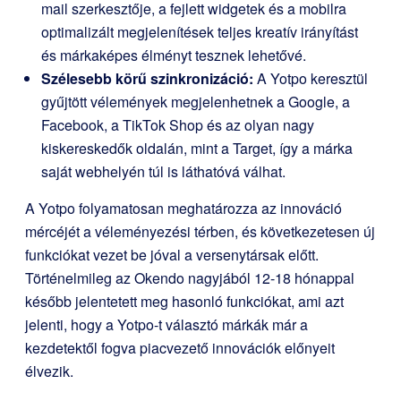
mail szerkesztője, a fejlett widgetek és a mobilra
optimalizált megjelenítések teljes kreatív irányítást
és márkaképes élményt tesznek lehetővé.
Szélesebb körű szinkronizáció:
A Yotpo keresztül
gyűjtött vélemények megjelenhetnek a Google, a
Facebook, a TikTok Shop és az olyan nagy
kiskereskedők oldalán, mint a Target, így a márka
saját webhelyén túl is láthatóvá válhat.
A Yotpo folyamatosan meghatározza az innováció
mércéjét a véleményezési térben, és következetesen új
funkciókat vezet be jóval a versenytársak előtt.
Történelmileg az Okendo nagyjából 12-18 hónappal
később jelentetett meg hasonló funkciókat, ami azt
jelenti, hogy a Yotpo-t választó márkák már a
kezdetektől fogva piacvezető innovációk előnyeit
élvezik.