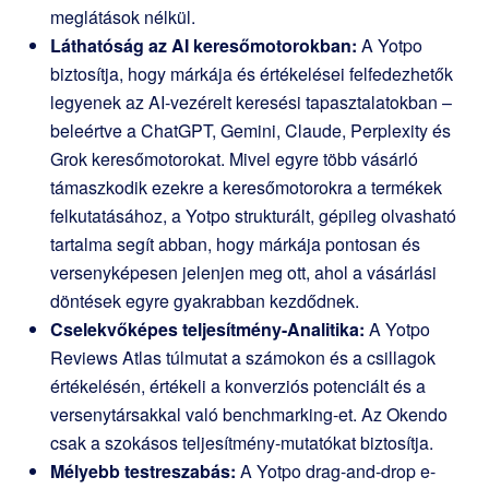
meglátások nélkül.
Láthatóság az AI keresőmotorokban:
A Yotpo
biztosítja, hogy márkája és értékelései felfedezhetők
legyenek az AI-vezérelt keresési tapasztalatokban –
beleértve a ChatGPT, Gemini, Claude, Perplexity és
Grok keresőmotorokat. Mivel egyre több vásárló
támaszkodik ezekre a keresőmotorokra a termékek
felkutatásához, a Yotpo strukturált, gépileg olvasható
tartalma segít abban, hogy márkája pontosan és
versenyképesen jelenjen meg ott, ahol a vásárlási
döntések egyre gyakrabban kezdődnek.
Cselekvőképes teljesítmény-Analitika:
A Yotpo
Reviews Atlas túlmutat a számokon és a csillagok
értékelésén, értékeli a konverziós potenciált és a
versenytársakkal való benchmarking-et. Az Okendo
csak a szokásos teljesítmény-mutatókat biztosítja.
Mélyebb testreszabás:
A Yotpo drag-and-drop e-