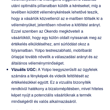
utáni optimális pillanatban küldik a kéréseket, míg a
levélben küldött véleménykérések lehetővé teszik,
hogy a vásárlók közvetlenül az e-mailben töltsék ki a
véleményüket, jelentősen növelve a kitöltési arányt.
Ezzel szemben az Okendo megköveteli a
vásárlóktól, hogy egy külön oldalt nyissanak meg az
értékelés elküldéséhez, ami súrlódást okoz a
folyamatban. Yotpo testreszabható, mobilbarát
űrlapjai tovább növelik a válaszadási arányt és az
általános véleményminőséget.
Vizuális UGC:
A Yotpo leegyszerűsíti az ügyfelek
számára a fényképek és videók feltöltését az
értékelésükkel együtt. Ez a vizuális bizonyíték
rendkívül hatékony a bizalomépítésben, mivel hiteles
képet nyújt a potenciális vásárlóknak a termék
minőségéről és valós alkalmazásáról.