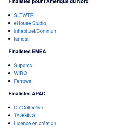
Finalistes pour l’Amérique du Nord
SLTWTR
eHouse Studio
Inhabituel/Commun
iamota
Finalistes EMEA
Superco
WIRO
Farrows
Finalistes APAC
DotCollective
TAGGING
Licence en création