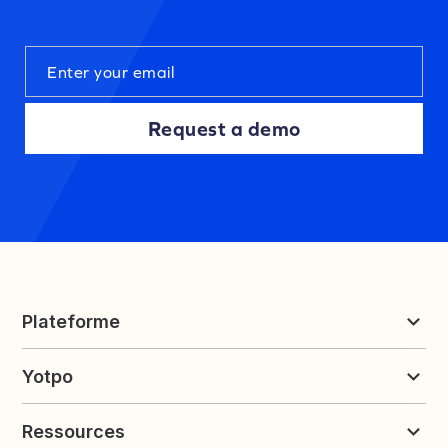
Request a demo
Plateforme
Reviews et UGC
Yotpo
Fidélité et parrainage
Tarifs
À propos de Yotpo
Ressources
Nous contacter