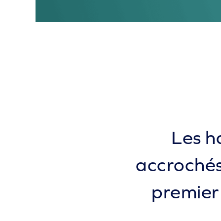
Les ha
accrochés.
premier 