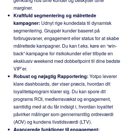
genklang hos dine kunder og beskytter dine
marginer.
Kraftfuld segmentering og målrettede
kampagner:
Udnyt rige kundedata til dynamisk
segmentering. Gruppér kunder baseret på
forbrugsvaner, engagement eller status for at skabe
målrettede kampagner. Du kan f.eks. køre en “win-
back”-kampagne for risikokunder eller tilbyde en
eksklusiv weekend med dobbeltpoint til dine bedste
VIP’er.
Robust og nøjagtig Rapportering:
Yotpo leverer
klare dashboards, der viser præcis, hvordan dit
loyalitetsprogram klarer sig. Du kan spore dit
programs ROI, medlemsvækst og engagement,
samtidig med at du får indsigt i, hvordan loyalitet
påvirker målinger som gennemsnitlig ordreværdi
(AOV) og kundens livstidsværdi (LTV).
Avancerede funktioner til engagement: