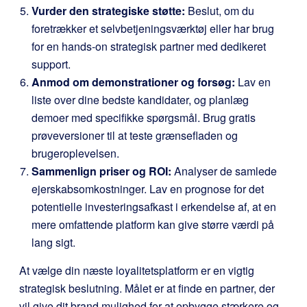
Vurder den strategiske støtte:
Beslut, om du
foretrækker et selvbetjeningsværktøj eller har brug
for en hands-on strategisk partner med dedikeret
support.
Anmod om demonstrationer og forsøg:
Lav en
liste over dine bedste kandidater, og planlæg
demoer med specifikke spørgsmål. Brug gratis
prøveversioner til at teste grænsefladen og
brugeroplevelsen.
Sammenlign priser og ROI:
Analyser de samlede
ejerskabsomkostninger. Lav en prognose for det
potentielle investeringsafkast i erkendelse af, at en
mere omfattende platform kan give større værdi på
lang sigt.
At vælge din næste loyalitetsplatform er en vigtig
strategisk beslutning. Målet er at finde en partner, der
vil give dit brand mulighed for at opbygge stærkere og