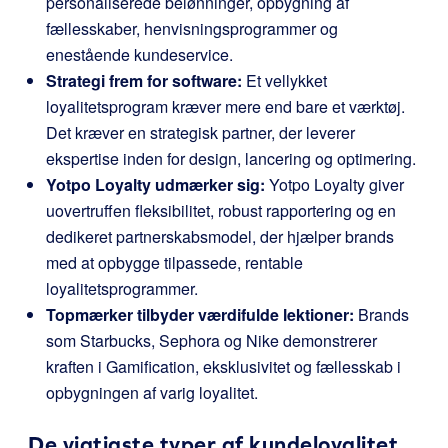
personaliserede belønninger, opbygning af
fællesskaber, henvisningsprogrammer og
enestående kundeservice.
Strategi frem for software:
Et vellykket
loyalitetsprogram kræver mere end bare et værktøj.
Det kræver en strategisk partner, der leverer
ekspertise inden for design, lancering og optimering.
Yotpo Loyalty udmærker sig:
Yotpo Loyalty giver
uovertruffen fleksibilitet, robust rapportering og en
dedikeret partnerskabsmodel, der hjælper brands
med at opbygge tilpassede, rentable
loyalitetsprogrammer.
Topmærker tilbyder værdifulde lektioner:
Brands
som Starbucks, Sephora og Nike demonstrerer
kraften i Gamification, eksklusivitet og fællesskab i
opbygningen af varig loyalitet.
De vigtigste typer af kundeloyalitet