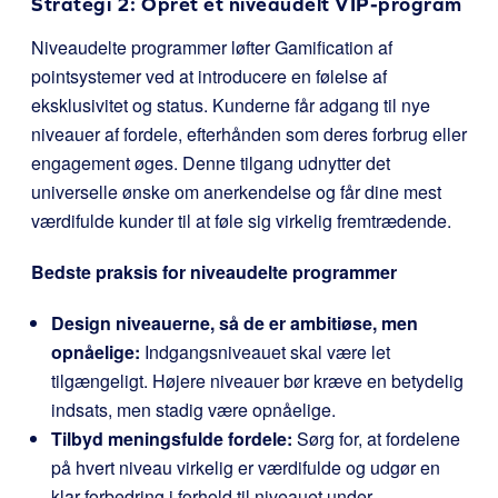
Strategi 2: Opret et niveaudelt VIP-program
Niveaudelte programmer løfter Gamification af
pointsystemer ved at introducere en følelse af
eksklusivitet og status. Kunderne får adgang til nye
niveauer af fordele, efterhånden som deres forbrug eller
engagement øges. Denne tilgang udnytter det
universelle ønske om anerkendelse og får dine mest
værdifulde kunder til at føle sig virkelig fremtrædende.
Bedste praksis for niveaudelte programmer
Design niveauerne, så de er ambitiøse, men
opnåelige:
Indgangsniveauet skal være let
tilgængeligt. Højere niveauer bør kræve en betydelig
indsats, men stadig være opnåelige.
Tilbyd meningsfulde fordele:
Sørg for, at fordelene
på hvert niveau virkelig er værdifulde og udgør en
klar forbedring i forhold til niveauet under.