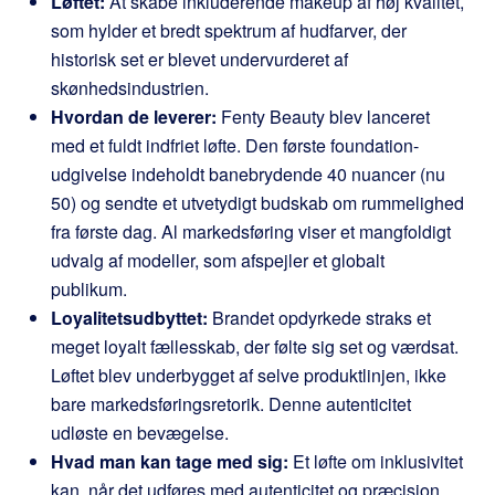
Løftet:
At skabe inkluderende makeup af høj kvalitet,
som hylder et bredt spektrum af hudfarver, der
historisk set er blevet undervurderet af
skønhedsindustrien.
Hvordan de leverer:
Fenty Beauty blev lanceret
med et fuldt indfriet løfte. Den første foundation-
udgivelse indeholdt banebrydende 40 nuancer (nu
50) og sendte et utvetydigt budskab om rummelighed
fra første dag. Al markedsføring viser et mangfoldigt
udvalg af modeller, som afspejler et globalt
publikum.
Loyalitetsudbyttet:
Brandet opdyrkede straks et
meget loyalt fællesskab, der følte sig set og værdsat.
Løftet blev underbygget af selve produktlinjen, ikke
bare markedsføringsretorik. Denne autenticitet
udløste en bevægelse.
Hvad man kan tage med sig:
Et løfte om inklusivitet
kan, når det udføres med autenticitet og præcision,