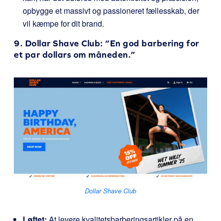
opbygge et massivt og passioneret fællesskab, der
vil kæmpe for dit brand.
9.
Dollar Shave Club
: “En god barbering for
et par dollars om måneden.”
Dollar Shave Club
Løftet:
At levere kvalitetsbarberingsartikler på en