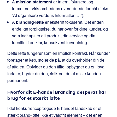
A
mission statement
er internt fokuseret og
formulerer virksomhedens overordnede formål (f.eks.
“At organisere verdens information …”).
A
branding-løfte
er eksternt fokuseret. Det er den
endelige forpligtelse, du har over for dine kunder, og
som indkapsler dit produkt, din service og din
identitet i én klar, konsekvent forventning.
Dette løfte fungerer som en implicit kontrakt. Når kunder
foretager et køb, stoler de på, at du overholder din del
af aftalen. Opfylder du den tillid, opbygger du en loyal
fortaler; bryder du den, risikerer du at miste kunden
permanent.
Hvorfor dit E-handel Branding desperat har
brug for et stærkt løfte
I det konkurrenceprægede E-handel-landskab er et
stærkt brand-løfte ikke et valgfrit element – det er en