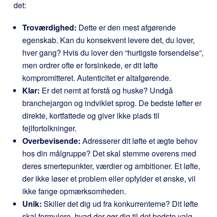
det:
Troværdighed:
Dette er den mest afgørende
egenskab. Kan du konsekvent levere det, du lover,
hver gang? Hvis du lover den “hurtigste forsendelse”,
men ordrer ofte er forsinkede, er dit løfte
kompromitteret. Autenticitet er altafgørende.
Klar:
Er det nemt at forstå og huske? Undgå
branchejargon og indviklet sprog. De bedste løfter er
direkte, kortfattede og giver ikke plads til
fejlfortolkninger.
Overbevisende:
Adresserer dit løfte et ægte behov
hos din målgruppe? Det skal stemme overens med
deres smertepunkter, værdier og ambitioner. Et løfte,
der ikke løser et problem eller opfylder et ønske, vil
ikke fange opmærksomheden.
Unik:
Skiller det dig ud fra konkurrenterne? Dit løfte
skal formulere, hvad der gør dig til det bedste valg.