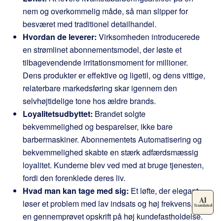
nem og overkommelig måde, så man slipper for
besværet med traditionel detailhandel.
Hvordan de leverer:
Virksomheden introducerede
en strømlinet abonnementsmodel, der løste et
tilbagevendende irritationsmoment for millioner.
Dens produkter er effektive og ligetil, og dens vittige,
relaterbare markedsføring skar igennem den
selvhøjtidelige tone hos ældre brands.
Loyalitetsudbyttet:
Brandet solgte
bekvemmelighed og besparelser, ikke bare
barbermaskiner. Abonnementets Automatisering og
bekvemmelighed skabte en stærk adfærdsmæssig
loyalitet. Kunderne blev ved med at bruge tjenesten,
fordi den forenklede deres liv.
Hvad man kan tage med sig:
Et løfte, der elegant
løser et problem med lav indsats og høj frekvens, er
en gennemprøvet opskrift på høj kundefastholdelse.