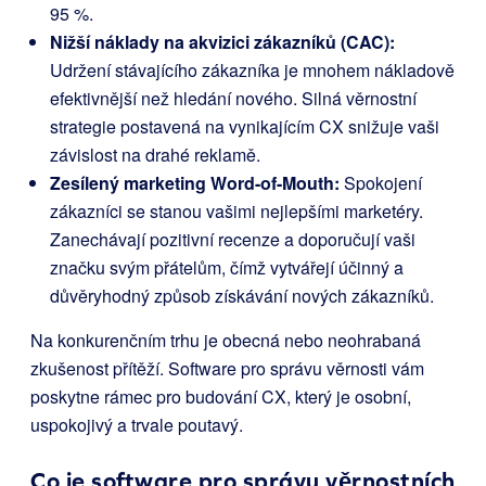
95 %.
Nižší náklady na akvizici zákazníků (CAC):
Udržení stávajícího zákazníka je mnohem nákladově
efektivnější než hledání nového. Silná věrnostní
strategie postavená na vynikajícím CX snižuje vaši
závislost na drahé reklamě.
Zesílený marketing Word-of-Mouth:
Spokojení
zákazníci se stanou vašimi nejlepšími marketéry.
Zanechávají pozitivní recenze a doporučují vaši
značku svým přátelům, čímž vytvářejí účinný a
důvěryhodný způsob získávání nových zákazníků.
Na konkurenčním trhu je obecná nebo neohrabaná
zkušenost přítěží. Software pro správu věrnosti vám
poskytne rámec pro budování CX, který je osobní,
uspokojivý a trvale poutavý.
Co je software pro správu věrnostních