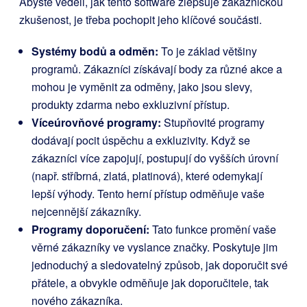
Abyste věděli, jak tento software zlepšuje zákaznickou
zkušenost, je třeba pochopit jeho klíčové součásti.
Systémy bodů a odměn:
To je základ většiny
programů. Zákazníci získávají body za různé akce a
mohou je vyměnit za odměny, jako jsou slevy,
produkty zdarma nebo exkluzivní přístup.
Víceúrovňové programy:
Stupňovité programy
dodávají pocit úspěchu a exkluzivity. Když se
zákazníci více zapojují, postupují do vyšších úrovní
(např. stříbrná, zlatá, platinová), které odemykají
lepší výhody. Tento herní přístup odměňuje vaše
nejcennější zákazníky.
Programy doporučení:
Tato funkce promění vaše
věrné zákazníky ve vyslance značky. Poskytuje jim
jednoduchý a sledovatelný způsob, jak doporučit své
přátele, a obvykle odměňuje jak doporučitele, tak
nového zákazníka.