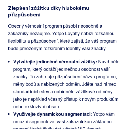
Zlepšení zážitku díky hlubokému
přizpůsobení
Obecný věrnostní program působí neosobně a
zákazníky nezaujme. Yotpo Loyalty nabízí rozsáhlou
flexibilitu a přizpůsobení, které zajistí, že váš program
bude přirozeným rozšířením identity vaší značky.
Vytvářejte jedinečné věrnostní zážitky:
Navrhněte
program, který odráží jedinečnou osobnost vaší
značky. To zahrnuje přizpůsobení názvu programu,
měny bodů a nabízených odměn. Jděte nad rámec
standardních slev a nabídněte zážitkové odměny,
jako je například včasný přístup k novým produktům
nebo exkluzivní obsah.
Využívejte dynamickou segmentaci:
Yotpo vám
umožní segmentovat vaši zákaznickou základnu
pomocí široké škály dat, včetně VIP úrovně,