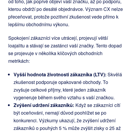
od toho, jak poprvé objeví vaši značku, až po podporu,
kterou obdrží po desáté objednávce. Význam CX nelze
přeceňovat, protože pozitivní zkušenost vede přímo k
lepšímu obchodnímu výkonu.
Spokojení zákazníci více utrácejí, projevují větší
loajalitu a stávají se zastánci vaší značky. Tento dopad
se projevuje v několika klíčových obchodních
metrikách:
Vyšší hodnota životnosti zákazníka (LTV):
Skvělá
zkušenost podporuje opakované obchody. To
zvyšuje celkové příjmy, které jeden zákazník
vygeneruje během svého vztahu s vaší značkou.
Zvýšení udržení zákazníků:
Když se zákazníci cítí
být oceňováni, nemají důvod poohlížet se po
konkurenci. Výzkumy ukazují, že zvýšení udržení
zákazníků o pouhých 5 % může zvýšit zisky o 25 až