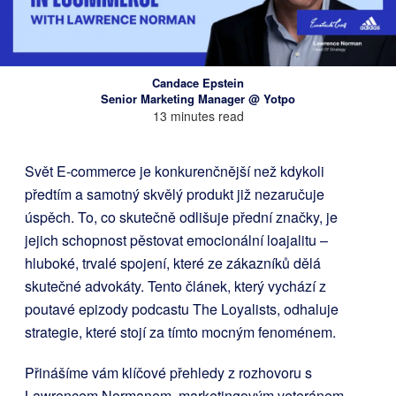
Candace Epstein
Senior Marketing Manager @ Yotpo
13 minutes read
Svět E-commerce je konkurenčnější než kdykoli
předtím a samotný skvělý produkt již nezaručuje
úspěch. To, co skutečně odlišuje přední značky, je
jejich schopnost pěstovat emocionální loajalitu –
hluboké, trvalé spojení, které ze zákazníků dělá
skutečné advokáty. Tento článek, který vychází z
poutavé epizody podcastu The Loyalists, odhaluje
strategie, které stojí za tímto mocným fenoménem.
Přinášíme vám klíčové přehledy z rozhovoru s
Lawrencem Normanem, marketingovým veteránem,