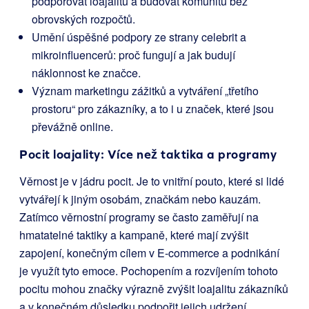
podporovat loajalitu a budovat komunitu bez
obrovských rozpočtů.
Umění úspěšné podpory ze strany celebrit a
mikroinfluencerů: proč fungují a jak budují
náklonnost ke značce.
Význam marketingu zážitků a vytváření „třetího
prostoru“ pro zákazníky, a to i u značek, které jsou
převážně online.
Pocit loajality: Více než taktika a programy
Věrnost je v jádru pocit. Je to vnitřní pouto, které si lidé
vytvářejí k jiným osobám, značkám nebo kauzám.
Zatímco věrnostní programy se často zaměřují na
hmatatelné taktiky a kampaně, které mají zvýšit
zapojení, konečným cílem v E-commerce a podnikání
je využít tyto emoce. Pochopením a rozvíjením tohoto
pocitu mohou značky výrazně zvýšit loajalitu zákazníků
a v konečném důsledku podpořit jejich udržení.