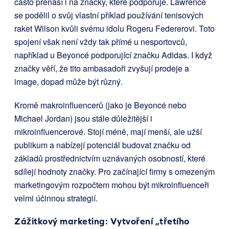
často přenáší i na značky, které podporuje. Lawrence
se podělil o svůj vlastní příklad používání tenisových
raket Wilson kvůli svému idolu Rogeru Federerovi. Toto
spojení však není vždy tak přímé u nesportovců,
například u Beyoncé podporující značku Adidas. I když
značky věří, že tito ambasadoři zvyšují prodeje a
image, dopad může být různý.
Kromě makroinfluencerů (jako je Beyoncé nebo
Michael Jordan) jsou stále důležitější i
mikroinfluencerové. Stojí méně, mají menší, ale užší
publikum a nabízejí potenciál budovat značku od
základů prostřednictvím uznávaných osobností, které
sdílejí hodnoty značky. Pro začínající firmy s omezeným
marketingovým rozpočtem mohou být mikroinfluenceři
velmi účinnou strategií.
Zážitkový marketing: Vytvoření „třetího