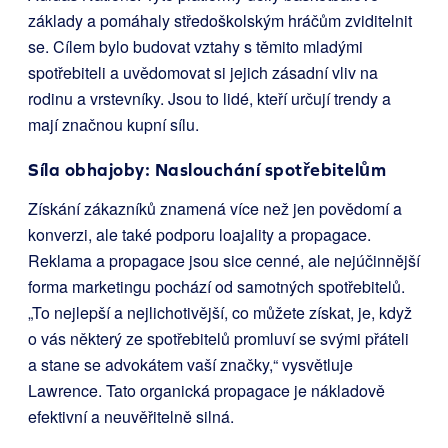
základy a pomáhaly středoškolským hráčům zviditelnit
se. Cílem bylo budovat vztahy s těmito mladými
spotřebiteli a uvědomovat si jejich zásadní vliv na
rodinu a vrstevníky. Jsou to lidé, kteří určují trendy a
mají značnou kupní sílu.
Síla obhajoby: Naslouchání spotřebitelům
Získání zákazníků znamená více než jen povědomí a
konverzi, ale také podporu loajality a propagace.
Reklama a propagace jsou sice cenné, ale nejúčinnější
forma marketingu pochází od samotných spotřebitelů.
„To nejlepší a nejlichotivější, co můžete získat, je, když
o vás některý ze spotřebitelů promluví se svými přáteli
a stane se advokátem vaší značky,“ vysvětluje
Lawrence. Tato organická propagace je nákladově
efektivní a neuvěřitelně silná.