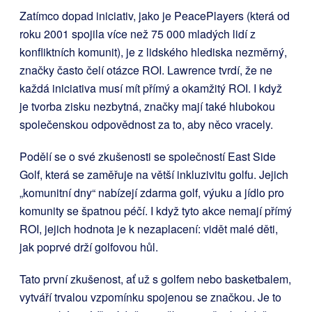
Zatímco dopad iniciativ, jako je PeacePlayers (která od
roku 2001 spojila více než 75 000 mladých lidí z
konfliktních komunit), je z lidského hlediska nezměrný,
značky často čelí otázce ROI. Lawrence tvrdí, že ne
každá iniciativa musí mít přímý a okamžitý ROI. I když
je tvorba zisku nezbytná, značky mají také hlubokou
společenskou odpovědnost za to, aby něco vracely.
Podělí se o své zkušenosti se společností East Side
Golf, která se zaměřuje na větší inkluzivitu golfu. Jejich
„komunitní dny“ nabízejí zdarma golf, výuku a jídlo pro
komunity se špatnou péčí. I když tyto akce nemají přímý
ROI, jejich hodnota je k nezaplacení: vidět malé děti,
jak poprvé drží golfovou hůl.
Tato první zkušenost, ať už s golfem nebo basketbalem,
vytváří trvalou vzpomínku spojenou se značkou. Je to