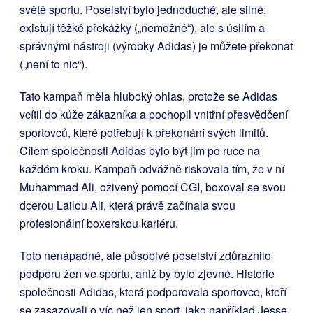
světě sportu. Poselství bylo jednoduché, ale silné:
existují těžké překážky („nemožné“), ale s úsilím a
správnými nástroji (výrobky Adidas) je můžete překonat
(„není to nic“).
Tato kampaň měla hluboký ohlas, protože se Adidas
vcítil do kůže zákazníka a pochopil vnitřní přesvědčení
sportovců, které potřebují k překonání svých limitů.
Cílem společnosti Adidas bylo být jim po ruce na
každém kroku. Kampaň odvážně riskovala tím, že v ní
Muhammad Ali, oživený pomocí CGI, boxoval se svou
dcerou Lailou Ali, která právě začínala svou
profesionální boxerskou kariéru.
Toto nenápadné, ale působivé poselství zdůraznilo
podporu žen ve sportu, aniž by bylo zjevné. Historie
společnosti Adidas, která podporovala sportovce, kteří
se zasazovali o víc než jen sport, jako například Jesse