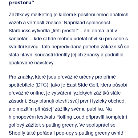
prostoru“
Zážitkový marketing je klíčem k posílení emocionálních
vazeb a věrnosti značce. Například společnost
Starbucks vytvořila „třetí prostor“ – ani doma, ani v
kanceláři – kde si lidé mohou udělat chvilku pro sebe s
kvalitní kávou. Tato nepředvídaná potřeba zákazníků se
stala hlavní součástí identity jejich značky a podnítila
opakované návštěvy.
Pro značky, které jsou převážně určeny pro přímé
spotřebitele (DTC), jako je East Side Golf, která působí
převážně online, je vytváření fyzických zážitků stále
zásadní. Brzy plánují otevřít svůj první fyzický obchod,
ale mezitím přinášejí zážitky svému publiku. Na
hiphopovém festivalu Rolling Loud připravili kompletní
golfový zážitek s putting greeny. Ve spolupráci se
Shopify také pořádali pop-upy s putting greeny uvnitř i