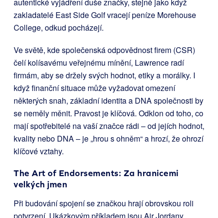
autentické vyjádření duše značky, stejně jako když
zakladatelé East Side Golf vracejí peníze Morehouse
College, odkud pocházejí.
Ve světě, kde společenská odpovědnost firem (CSR)
čelí kolísavému veřejnému mínění, Lawrence radí
firmám, aby se držely svých hodnot, etiky a morálky. I
když finanční situace může vyžadovat omezení
některých snah, základní identita a DNA společnosti by
se neměly měnit. Pravost je klíčová. Odklon od toho, co
mají spotřebitelé na vaší značce rádi – od jejích hodnot,
kvality nebo DNA – je „hrou s ohněm“ a hrozí, že ohrozí
klíčové vztahy.
The Art of Endorsements: Za hranicemi
velkých jmen
Při budování spojení se značkou hrají obrovskou roli
potvrzení. Ukázkovým příkladem jsou Air Jordany