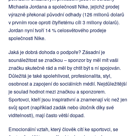
Michaela Jordana a společnosti Nike, jejichž prodej
výrazně překonal původní odhady (126 milionů dolarů
v prvním roce oproti čtyřletému cíli 3 miliony dolarů).
Jordan nyní tvoří 14 % celosvětového prodeje
společnosti Nike.
Jaká je dobrá dohoda o podpoře? Zásadní je
sounáležitost se značkou – sponzor by měl mít vaši
značku skutečně rád a měl by chtít být s ní spojován.
Důležitá je také spolehlivost, profesionalita, styl,
osobnost a zapojení do sociálních médií. Nejdůležitější
je soulad hodnot mezi značkou a sponzorem.
Sportovci, kteří jsou inspirativní a znamenají víc než jen
svůj sport (například zadák nebo útočník díky své
viditelnosti), mají často větší dopad.
Emocionální vztah, který člověk cítí ke sportovci, se