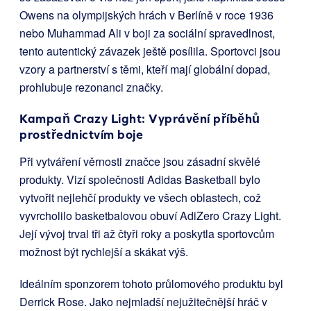
Owens na olympijských hrách v Berlíně v roce 1936
nebo Muhammad Ali v boji za sociální spravedlnost,
tento autentický závazek ještě posílila. Sportovci jsou
vzory a partnerství s těmi, kteří mají globální dopad,
prohlubuje rezonanci značky.
Kampaň Crazy Light: Vyprávění příběhů
prostřednictvím boje
Při vytváření věrnosti značce jsou zásadní skvělé
produkty. Vizí společnosti Adidas Basketball bylo
vytvořit nejlehčí produkty ve všech oblastech, což
vyvrcholilo basketbalovou obuví AdiZero Crazy Light.
Její vývoj trval tři až čtyři roky a poskytla sportovcům
možnost být rychlejší a skákat výš.
Ideálním sponzorem tohoto průlomového produktu byl
Derrick Rose. Jako nejmladší nejužitečnější hráč v