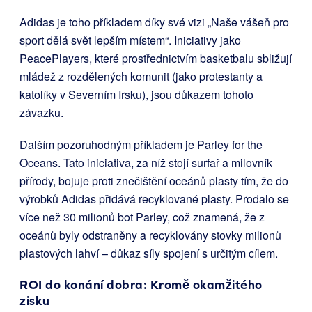
Adidas je toho příkladem díky své vizi „Naše vášeň pro
sport dělá svět lepším místem“. Iniciativy jako
PeacePlayers, které prostřednictvím basketbalu sbližují
mládež z rozdělených komunit (jako protestanty a
katolíky v Severním Irsku), jsou důkazem tohoto
závazku.
Dalším pozoruhodným příkladem je Parley for the
Oceans. Tato iniciativa, za níž stojí surfař a milovník
přírody, bojuje proti znečištění oceánů plasty tím, že do
výrobků Adidas přidává recyklované plasty. Prodalo se
více než 30 milionů bot Parley, což znamená, že z
oceánů byly odstraněny a recyklovány stovky milionů
plastových lahví – důkaz síly spojení s určitým cílem.
ROI do konání dobra: Kromě okamžitého
zisku