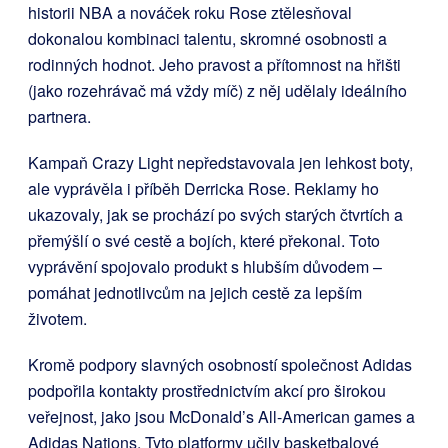
historii NBA a nováček roku Rose ztělesňoval
dokonalou kombinaci talentu, skromné osobnosti a
rodinných hodnot. Jeho pravost a přítomnost na hřišti
(jako rozehrávač má vždy míč) z něj udělaly ideálního
partnera.
Kampaň Crazy Light nepředstavovala jen lehkost boty,
ale vyprávěla i příběh Derricka Rose. Reklamy ho
ukazovaly, jak se prochází po svých starých čtvrtích a
přemýšlí o své cestě a bojích, které překonal. Toto
vyprávění spojovalo produkt s hlubším důvodem –
pomáhat jednotlivcům na jejich cestě za lepším
životem.
Kromě podpory slavných osobností společnost Adidas
podpořila kontakty prostřednictvím akcí pro širokou
veřejnost, jako jsou McDonald’s All-American games a
Adidas Nations. Tyto platformy učily basketbalové