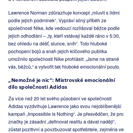
Lawrence Norman zdůrazňuje koncept „mluvit s lidmi
podle jejich podmínek“. Vypráví silný příběh ze
společnosti Nike, kde vedoucí rozlišoval běžce podle
jejich odhodlání – „ty, kteří vstávají každé ráno v 5:30,
bez ohledu na déšť, slunce, sníh“. Toto hluboké
pochopení bojů a snah jejich klíčového publika
umožnilo společnosti Nike prohlásit: „Jsme na straně
vás, běžců,“ a vytvořit tak hluboké emocionální pouto.
„Nemožné je nic“: Mistrovské emocionální
dílo společnosti Adidas
Za více než 20 let svého působení ve společnosti
Adidas vyzdvihuje Lawrence jako svou nejoblíbenější
kampaň „Impossible is Nothing“. Je přesvědčen, že pro
značky je zásadní „definovat realitu a dávat naději“,
zůstat pozitivní a povzbuzovat spotřebitele, zejména ve