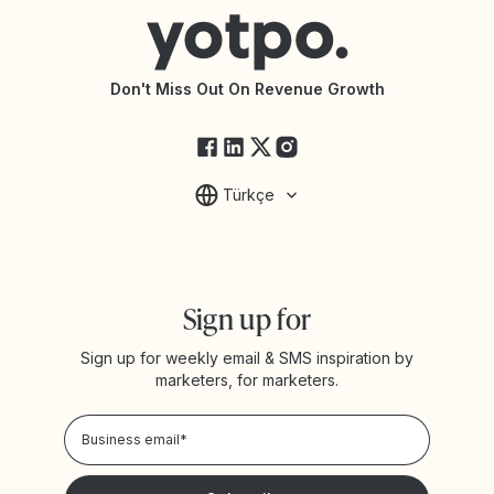
Connect with an Agency
Yotpo vs Rivo
Accessibility Statement
API Documentation
API Changelog
Yotpo Status
Don't Miss Out On Revenue Growth
FAQs
Türkçe
Sign up for
Sign up for weekly email & SMS inspiration by
marketers, for marketers.