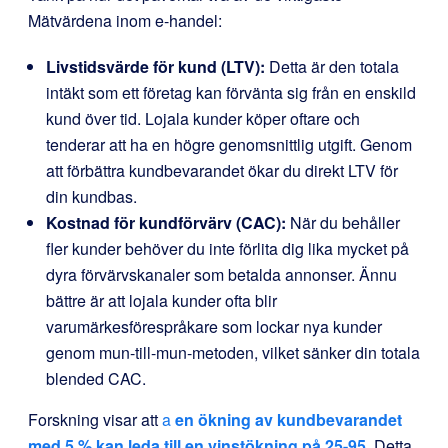
Mätvärdena inom e-handel:
Livstidsvärde för kund (LTV):
Detta är den totala
intäkt som ett företag kan förvänta sig från en enskild
kund över tid. Lojala kunder köper oftare och
tenderar att ha en högre genomsnittlig utgift. Genom
att förbättra kundbevarandet ökar du direkt LTV för
din kundbas.
Kostnad för kundförvärv (CAC):
När du behåller
fler kunder behöver du inte förlita dig lika mycket på
dyra förvärvskanaler som betalda annonser. Ännu
bättre är att lojala kunder ofta blir
varumärkesförespråkare som lockar nya kunder
genom mun-till-mun-metoden, vilket sänker din totala
blended CAC.
Forskning visar att
a
en ökning av kundbevarandet
med 5 % kan leda till en vinstökning på 25-95
. Detta