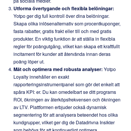
på sociala medier.
Utforma övertygande och flexibla belöningar:
Yotpo ger dig full kontroll över dina belöningar.
Skapa olika inlösenalternativ som procentkuponger,
fasta rabatter, gratis frakt eller till och med gratis
produkter. En viktig funktion är att ställa in flexibla
regler för poängutgång, vilket kan skapa ett kraftfullt
incitament för kunder att återvända innan deras
poäng löper ut.
Mät och optimera med robusta analyser:
Yotpo
Loyalty innehåller en exakt
rapporteringsinstrumentpanel som gör det enkelt att
spåra KPI: er. Du kan omedelbart se ditt programs
ROI, ökningen av återköpsfrekvensen och ökningen
av LTV. Plattformen erbjuder också dynamisk
segmentering för att analysera beteendet hos olika
kundgrupper, vilket ger dig de Datadrivna Insikter
som behövs för att kontinuerligt optimera.