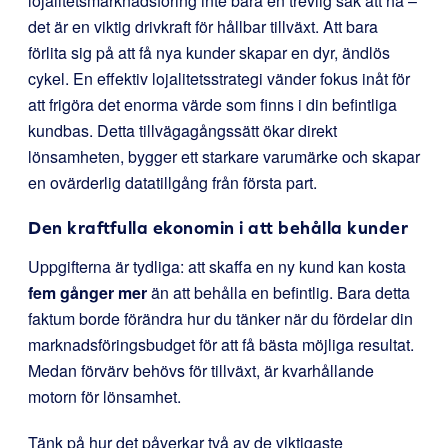
lojalitetsmarknadsföring inte bara en trevlig sak att ha –
det är en viktig drivkraft för hållbar tillväxt. Att bara
förlita sig på att få nya kunder skapar en dyr, ändlös
cykel. En effektiv lojalitetsstrategi vänder fokus inåt för
att frigöra det enorma värde som finns i din befintliga
kundbas. Detta tillvägagångssätt ökar direkt
lönsamheten, bygger ett starkare varumärke och skapar
en ovärderlig datatillgång från första part.
Den kraftfulla ekonomin i att behålla kunder
Uppgifterna är tydliga: att skaffa en ny kund kan kosta
fem gånger mer
än att behålla en befintlig. Bara detta
faktum borde förändra hur du tänker när du fördelar din
marknadsföringsbudget för att få bästa möjliga resultat.
Medan förvärv behövs för tillväxt, är kvarhållande
motorn för lönsamhet.
Tänk på hur det påverkar två av de viktigaste