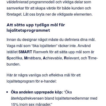
väldefinierad programmodell och viktiga delar som
samverkar för att skapa värde för både kunden och
företaget. Låt oss bryta ner de viktigaste elementen.
Att sätta upp tydliga mål för
lojalitetsprogrammet
Innan du designar något måste du definiera dina mål.
Vaga mål som ”öka lojaliteten” räcker inte. Använd
istället
SMART
Ramverk för att sätta upp mål som är
S
pecifika,
M
mätbara,
A
chievable,
R
elevant, och
T
ime-
bunden.
Här är några vanliga och effektiva mål för ett
lojalitetsprogram för e-handel:
Öka andelen upprepade köp:
”Öka
återköpsfrekvensen bland lojalitetsmedlemmar med
15% inom sex månader.”