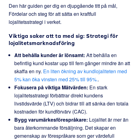
Den här guiden ger dig en djupgående titt på mål,
Fördelar och steg för att sätta en kraftfull
lojalitetsstrategi i verket.
Viktiga saker att ta med sig: Strategi för
lojalitetsmarknadsföring
Att behålla kunder är lönsamt:
Att behålla en
befintlig kund kostar upp till fem gånger mindre än att
skaffa en ny.
En liten ökning av kundlojaliteten med
5% kan öka vinsten med 25% till 95%.
.
Fokusera på viktiga Mätvärden:
En stark
lojalitetsstrategi förbättrar direkt kundens
livstidsvärde (LTV) och bidrar till att sänka den totala
kostnaden för kundförvärv (CAC).
Bygg varumärkesförespråkare:
Lojalitet är mer än
bara återkommande försäljning. Det skapar en
gemenskap av förespråkare som ger värdefull