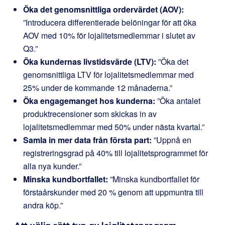
Öka det genomsnittliga ordervärdet (AOV):
”Introducera differentierade belöningar för att öka
AOV med 10% för lojalitetsmedlemmar i slutet av
Q3.”
Öka kundernas livstidsvärde (LTV):
”Öka det
genomsnittliga LTV för lojalitetsmedlemmar med
25% under de kommande 12 månaderna.”
Öka engagemanget hos kunderna:
”Öka antalet
produktrecensioner som skickas in av
lojalitetsmedlemmar med 50% under nästa kvartal.”
Samla in mer data från första part:
”Uppnå en
registreringsgrad på 40% till lojalitetsprogrammet för
alla nya kunder.”
Minska kundbortfallet:
”Minska kundbortfallet för
förstaårskunder med 20 % genom att uppmuntra till
andra köp.”