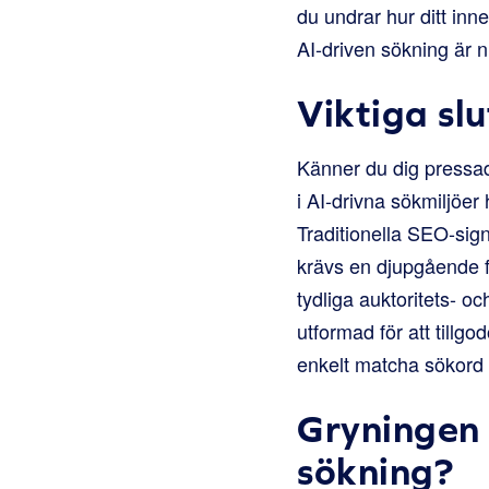
du undrar hur ditt inne
AI-driven sökning är nu
Viktiga sl
Känner du dig pressad
i AI-drivna sökmiljöer
Traditionella SEO-signa
krävs en djupgående f
tydliga auktoritets- 
utformad för att tillg
enkelt matcha sökord ti
Gryningen 
sökning?