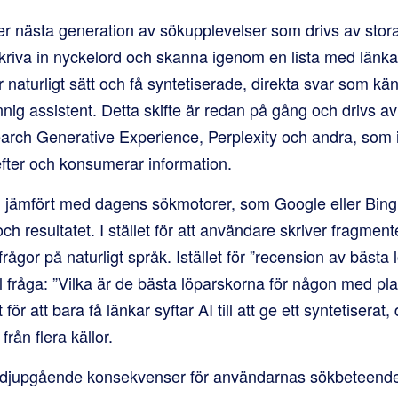
er nästa generation av sökupplevelser som drivs av stor
t skriva in nyckelord och skanna igenom en lista med län
er naturligt sätt och få syntetiserade, direkta svar som k
nig assistent. Detta skifte är redan på gång och drivs a
rch Generative Experience, Perplexity och andra, som i
fter och konsumerar information.
n jämfört med dagens sökmotorer, som Google eller Bing, 
ch resultatet. I stället för att användare skriver fragmen
 frågor på naturligt språk. Istället för ”recension av bästa
 fråga: ”Vilka är de bästa löparskorna för någon med pla
 för att bara få länkar syftar AI till att ge ett syntetiserat
från flera källor.
 djupgående konsekvenser för användarnas sökbeteend