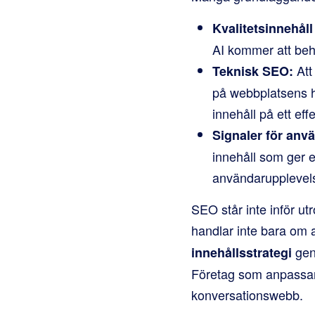
Kvalitetsinnehåll
AI kommer att behö
Att 
Teknisk SEO:
på webbplatsens ha
innehåll på ett eff
Signaler för anv
innehåll som ger e
användarupplevelse
SEO står inte inför u
handlar inte bara om 
gen
innehållsstrategi
Företag som anpassar s
konversationswebb.