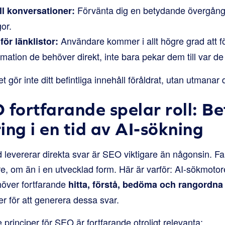
Förvänta dig en betydande övergång t
ll konversationer:
or.
Användare kommer i allt högre grad att fö
för länklistor:
rmation de behöver direkt, inte bara pekar dem till var d
gör inte ditt befintliga innehåll föråldrat, utan utmanar di
 fortfarande spelar roll: B
ing i en tid av AI-sökning
ad levererar direkta svar är SEO viktigare än någonsin. Fa
re, om än i en utvecklad form. Här är varför: AI-sökmotor
höver fortfarande
hitta, förstå, bedöma och rangordna 
r för att generera dessa svar.
rinciper för SEO är fortfarande otroligt relevanta: