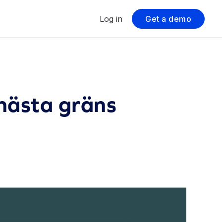
Log in
Get a demo
nästa gräns