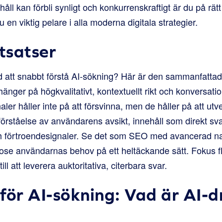
håll kan förbli synligt och konkurrenskraftigt är du på rätt
 en viktig pelare i alla moderna digitala strategier.
utsatser
 att snabbt förstå AI-sökning? Här är den sammanfattad
 hänger på högkvalitativt, kontextuellt rikt och konversati
ler håller inte på att försvinna, men de håller på att utv
örståelse av användarens avsikt, innehåll som direkt sva
och förtroendesignaler. Se det som SEO med avancerad nat
odose användarnas behov på ett heltäckande sätt. Fokus fly
ll att leverera auktoritativa, citerbara svar.
för AI-sökning: Vad är AI-d