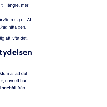
ill längre, mer
rvänta sig att AI
e
hitta den.
kan
g att lyfta det.
etydelsen
ktum är att det
er, oavsett hur
från
innehåll