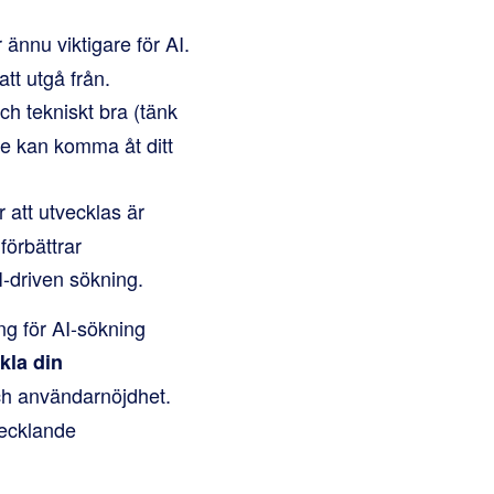
r ännu viktigare för AI.
tt utgå från.
och tekniskt bra (tänk
te kan komma åt ditt
 att utvecklas är
förbättrar
I-driven sökning.
ng för AI-sökning
kla din
och användarnöjdhet.
vecklande