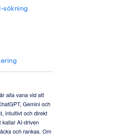
I-sökning
mering
är alla vana vid att
m ChatGPT, Gemini och
 intuitivt och direkt
 kallar AI-driven
ptäcks och rankas. Om