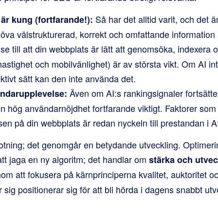
Så har det alltid varit, och det ä
 är kung (fortfarande!):
va välstrukturerad, korrekt och omfattande information a
se till att din webbplats är lätt att genomsöka, indexera 
stighet och mobilvänlighet) är av största vikt. Om AI in
ektivt sätt kan den inte använda det.
Även om AI:s rankingsignaler fortsätter
ändarupplevelse:
n hög användarnöjdhet fortfarande viktigt. Faktorer som 
n på din webbplats är redan nyckeln till prestandan i A
trotning; det genomgår en betydande utveckling. Optimeri
att jaga en ny algoritm; det handlar om
stärka och utvec
om att fokusera på kärnprinciperna kvalitet, auktoritet 
ig positionerar sig för att bli hörda i dagens snabbt ut