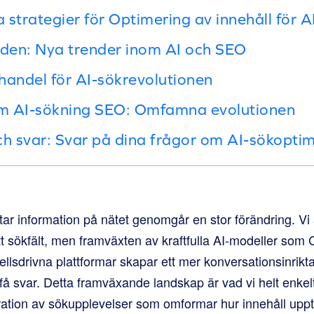
 strategier för Optimering av innehåll för A
iden: Nya trender inom AI och SEO
handel för AI-sökrevolutionen
 om AI-sökning SEO: Omfamna evolutionen
ch svar: Svar på dina frågor om AI-sökopti
ittar information på nätet genomgår en stor förändring. Vi 
ett sökfält, men framväxten av kraftfulla AI-modeller so
lsdrivna plattformar skapar ett mer konversationsinriktat,
 få svar. Detta framväxande landskap är vad vi helt enkelt
ration av sökupplevelser som omformar hur innehåll up