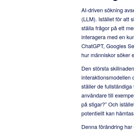
AI-driven sökning avs
(LLM). Istället för at
ställa frågor på ett m
interagera med en kun
ChatGPT, Googles Sea
hur människor söker e
Den största skillnade
interaktionsmodellen o
ställer de fullständiga
användare till exempel
på stigar?” Och istället
potentiellt kan hämtas 
Denna förändring har