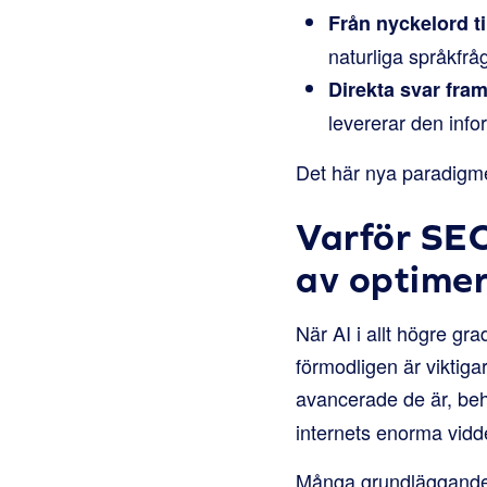
Från nyckelord ti
naturliga språkfråg
Direkta svar fram
levererar den info
Det här nya paradigmet 
Varför SEO
av optimer
När AI i allt högre gr
förmodligen är viktiga
avancerade de är, be
internets enorma vidde
Många grundläggande p