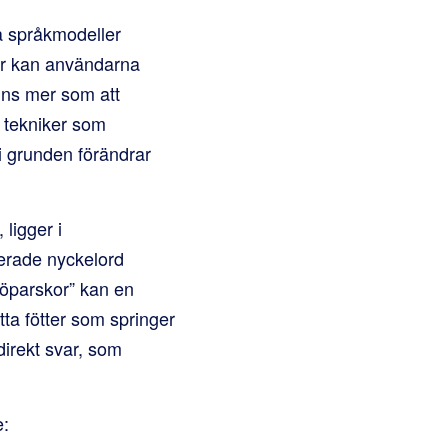
a språkmodeller
kar kan användarna
änns mer som att
v tekniker som
 grunden förändrar
ligger i
terade nyckelord
 löparskor” kan en
tta fötter som springer
, direkt svar, som
e: