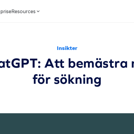
prise
Resources
Insikter
atGPT: Att bemästra 
för sökning