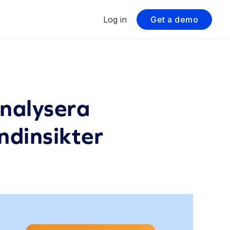
Log in
Get a demo
analysera
ndinsikter