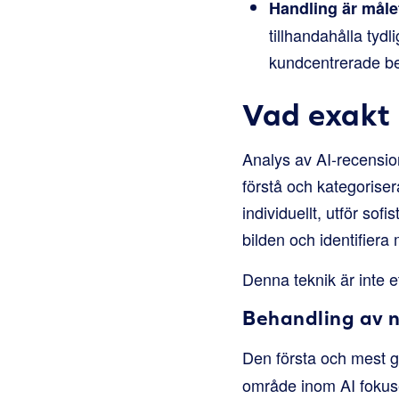
Handling är måle
tillhandahålla tyd
kundcentrerade besl
Vad exakt 
Analys av AI-recension
förstå och kategoriser
individuellt, utför sof
bilden och identifier
Denna teknik är inte 
Behandling av n
Den första och mest 
område inom AI fokuser