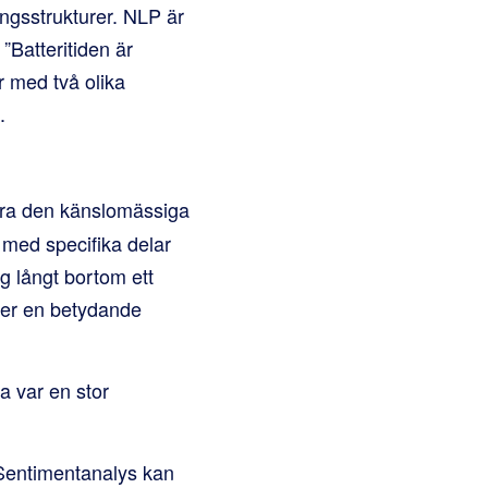
ingsstrukturer. NLP är
Batteritiden är
r med två olika
.
öra den känslomässiga
h med specifika delar
g långt bortom ett
ker en betydande
a var en stor
. Sentimentanalys kan