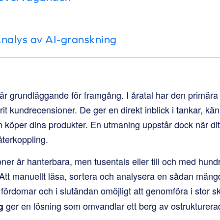
Analys av AI-granskning
 är grundläggande för framgång. I åratal har den primära
rit kundrecensioner. De ger en direkt inblick i tankar, kä
köper dina produkter. En utmaning uppstår dock när ditt
terkoppling.
er är hanterbara, men tusentals eller till och med hundr
tt manuellt läsa, sortera och analysera en sådan mängd
 fördomar och i slutändan omöjligt att genomföra i stor s
ger en lösning som omvandlar ett berg av ostrukturerad 
g