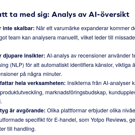
att ta med sig: Analys av AI-översikt
När ett varumärke expanderar kommer det 
 inte skalbar:
ot team kan analysera manuellt, vilket leder till missade
AI-analys av recensioner använder t
 djupare insikter:
g (NLP) för att automatiskt identifiera känslor, viktiga
ensioner på några minuter.
Insikterna från AI-analyser ka
attar hela verksamheten:
m produktutveckling, marknadsföringsbudskap, kundupple
.
Olika plattformar erbjuder olika nivåe
rktyg är avgörande:
tformade specifikt för E-handel, som Yotpo Reviews, ger
er till handling.