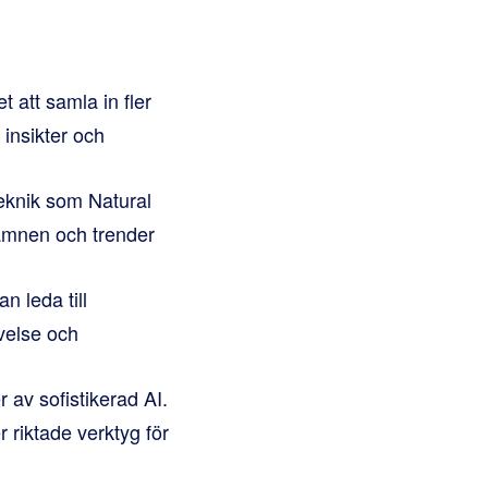
att samla in fler
 insikter och
eknik som Natural
 ämnen och trender
n leda till
velse och
r av sofistikerad AI.
 riktade verktyg för