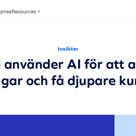
prise
Resources
Insikter
använder AI för att 
gar och få djupare ku