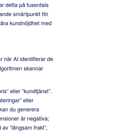
r detta på tusentals
ande smärtpunkt för
 spåra kundnöjdhet med
 när AI identifierar de
Algoritmen skannar
is” eller ”kundtjänst”.
teringar” eller
 kan du generera
ensioner är negativa;
 av ”långsam frakt”,