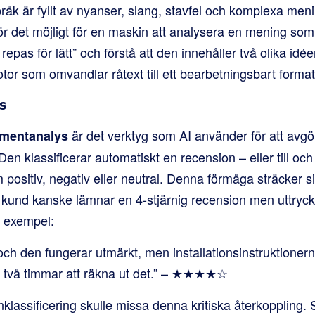
pråk är fyllt av nyanser, slang, stavfel och komplexa men
det möjligt för en maskin att analysera en mening som ”
pas för lätt” och förstå att den innehåller två olika idée
tor som omvandlar råtext till ett bearbetningsbart format
s
är det verktyg som AI använder för att avg
imentanalys
en klassificerar automatiskt en recension – eller till oc
positiv, negativ eller neutral. Denna förmåga sträcker si
n kund kanske lämnar en 4-stjärnig recension men uttryc
ll exempel:
ch den fungerar utmärkt, men installationsinstruktionern
g två timmar att räkna ut det.” – ★★★★☆
nklassificering skulle missa denna kritiska återkoppling