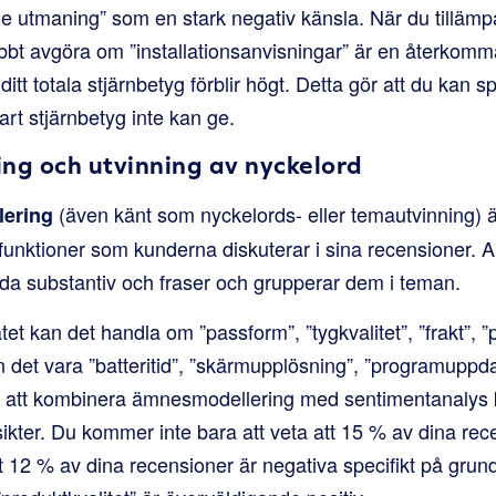
e utmaning” som en stark negativ känsla. När du tillämpa
t avgöra om ”installationsanvisningar” är en återkomm
itt totala stjärnbetyg förblir högt. Detta gör att du kan
rt stjärnbetyg inte kan ge.
g och utvinning av nyckelord
(även känt som nyckelords- eller temautvinning) är
ering
 funktioner som kunderna diskuterar i sina recensioner. 
nda substantiv och fraser och grupperar dem i teman.
et kan det handla om ”passform”, ”tygkvalitet”, ”frakt”, ”pr
n det vara ”batteritid”, ”skärmupplösning”, ”programuppda
m att kombinera ämnesmodellering med sentimentanalys
ikter. Du kommer inte bara att veta att 15 % av dina rec
 12 % av dina recensioner är negativa specifikt på grund