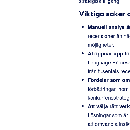
strategisk tillgång.
Viktiga saker 
Manuell analys är
recensioner än någ
möjligheter.
AI öppnar upp för
Language Processin
från tusentals rec
Fördelar som omf
förbättringar ino
konkurrensstrategi
Att välja rätt ve
Lösningar som är u
att omvandla insikt