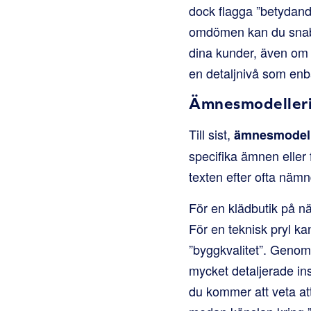
dock flagga ”betydand
omdömen kan du snabb
dina kunder, även om d
en detaljnivå som enba
Ämnesmodellerin
Till sist,
ämnesmodell
specifika ämnen eller
texten efter ofta näm
För en klädbutik på nät
För en teknisk pryl ka
”byggkvalitet”. Geno
mycket detaljerade ins
du kommer att veta att