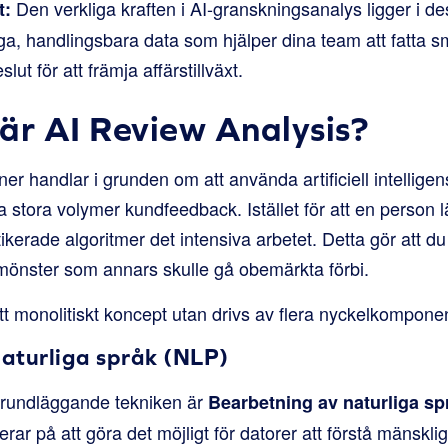
Den verkliga kraften i AI-granskningsanalys ligger i de
t:
liga, handlingsbara data som hjälper dina team att fatta s
ut för att främja affärstillväxt.
är AI Review Analysis?
er handlar i grunden om att använda artificiell intelligens
a stora volymer kundfeedback. Istället för att en person 
istikerade algoritmer det intensiva arbetet. Detta gör att d
a mönster som annars skulle gå obemärkta förbi.
ett monolitiskt koncept utan drivs av flera nyckelkompon
aturliga språk (NLP)
grundläggande tekniken är
Bearbetning av naturliga sp
ar på att göra det möjligt för datorer att förstå mänsklig