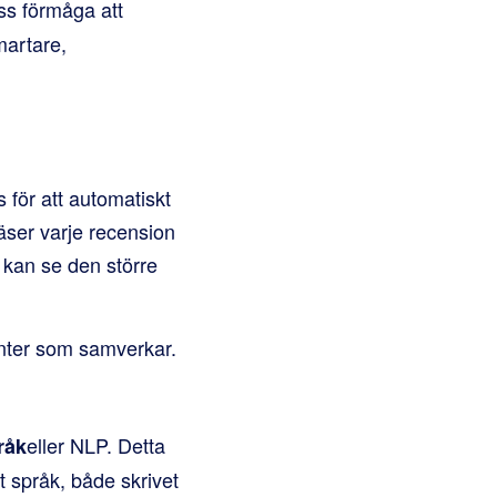
ss förmåga att
martare,
 för att automatiskt
läser varje recension
u kan se den större
enter som samverkar.
eller NLP. Detta
råk
t språk, både skrivet