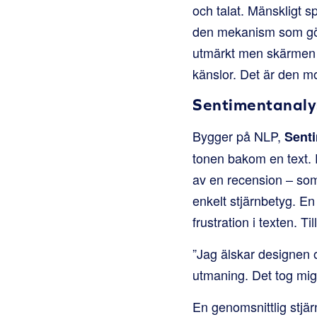
och talat. Mänskligt s
den mekanism som gör 
utmärkt men skärmen re
känslor. Det är den mo
Sentimentanaly
Bygger på NLP,
Sent
tonen bakom en text. D
av en recension – som 
enkelt stjärnbetyg. E
frustration i texten. Ti
”Jag älskar designen o
utmaning. Det tog mi
En genomsnittlig stjär