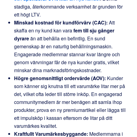
stadiga, återkommande verksamhet är grunden för
ett högt LTV.
Minskad kostnad för kundförvärv (CAC):
Att
skaffa en ny kund kan vara
fem till sju gånger
dyrare
än att behålla en befintlig. En sund
gemenskap är en naturlig behållningsmaskin.
Engagerade medlemmar stannar kvar längre och
genom värvningar får de nya kunder gratis, vilket
minskar dina marknadsföringskostnader.
Högre genomsnittligt ordervärde (AOV):
Kunder
som känner sig knutna till ett varumärke litar mer på
det, vilket ofta leder till större inköp. En engagerad
communitymedlem är mer benägen att samla ihop
produkter, prova en ny premiumartikel eller lägga till
ett impulsköp i kassan eftersom de litar på ditt
varumärkes kvalitet.
Kraftfullt Varumärkesbyggande:
Medlemmarna i