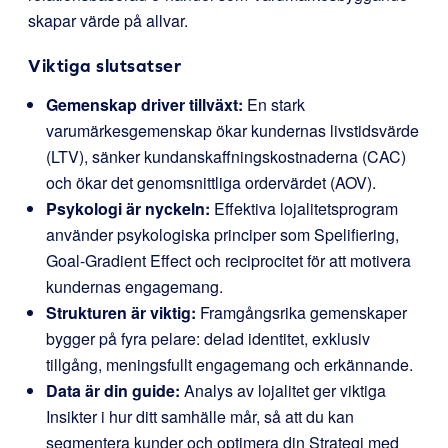
skapar värde på allvar.
Viktiga slutsatser
Gemenskap driver tillväxt:
En stark
varumärkesgemenskap ökar kundernas livstidsvärde
(LTV), sänker kundanskaffningskostnaderna (CAC)
och ökar det genomsnittliga ordervärdet (AOV).
Psykologi är nyckeln:
Effektiva lojalitetsprogram
använder psykologiska principer som Spelifiering,
Goal-Gradient Effect och reciprocitet för att motivera
kundernas engagemang.
Strukturen är viktig:
Framgångsrika gemenskaper
bygger på fyra pelare: delad identitet, exklusiv
tillgång, meningsfullt engagemang och erkännande.
Data är din guide:
Analys av lojalitet ger viktiga
Insikter i hur ditt samhälle mår, så att du kan
segmentera kunder och optimera din Strategi med