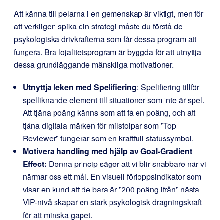
Att känna till pelarna i en gemenskap är viktigt, men för
att verkligen spika din strategi måste du förstå de
psykologiska drivkrafterna som får dessa program att
fungera. Bra lojalitetsprogram är byggda för att utnyttja
dessa grundläggande mänskliga motivationer.
Utnyttja leken med Spelifiering:
Spelifiering tillför
spelliknande element till situationer som inte är spel.
Att tjäna poäng känns som att få en poäng, och att
tjäna digitala märken för milstolpar som ”Top
Reviewer” fungerar som en kraftfull statussymbol.
Motivera handling med hjälp av Goal-Gradient
Effect:
Denna princip säger att vi blir snabbare när vi
närmar oss ett mål. En visuell förloppsindikator som
visar en kund att de bara är ”200 poäng ifrån” nästa
VIP-nivå skapar en stark psykologisk dragningskraft
för att minska gapet.