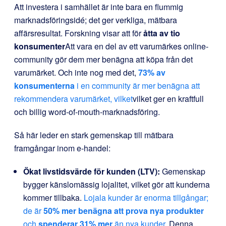
Att investera i samhället är inte bara en flummig
marknadsföringsidé; det ger verkliga, mätbara
affärsresultat. Forskning visar att för
åtta av tio
konsumenter
Att vara en del av ett varumärkes online-
community gör dem mer benägna att köpa från det
varumärket. Och inte nog med det,
73% av
konsumenterna
i en community är mer benägna att
rekommendera varumärket, vilket
vilket ger en kraftfull
och billig word-of-mouth-marknadsföring.
Så här leder en stark gemenskap till mätbara
framgångar inom e-handel:
Ökat livstidsvärde för kunden (LTV):
Gemenskap
bygger känslomässig lojalitet, vilket gör att kunderna
kommer tillbaka.
Lojala kunder är enorma tillgångar;
de är
50% mer benägna att prova nya produkter
och
spenderar 31% mer
än nya kunder
. Denna