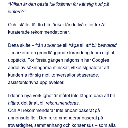
”Vilken är den bästa fuktkrämen för känslig hud på
vintern?”
Och istället för tio blå länkar får de två eller tre AI-
kuraterade rekommendationer.
Detta skifte – från
sökande
till
fråga
till
att bli besvarad
– markerar en grundläggande förändring inom digital
upptäckt. För första gången någonsin har Googles
andel av sökningarna minskat, vilket signalerar att
kunderna rör sig mot konversationsbaserade,
assistentdrivna upplevelser.
I denna nya verklighet är målet inte längre bara att bli
hittas,
det är att bli
rekommenderas
.
Och AI rekommenderar inte enbart baserat på
annonsutgifter. Den rekommenderar baserat på
trovärdighet, sammanhang och konsensus – som alla