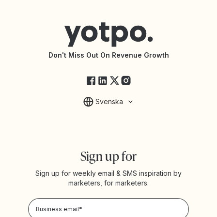
Help Center
Yotpo vs Reviews.io
Connect with an Agency
Yotpo vs Rivo
Accessibility Statement
API Documentation
API Changelog
Yotpo Status
Don't Miss Out On Revenue Growth
FAQs
Svenska
Sign up for
Sign up for weekly email & SMS inspiration by
marketers, for marketers.