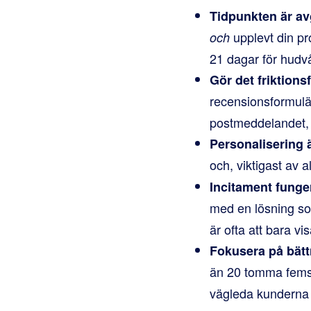
Tidpunkten är a
upplevt din pr
och
21 dagar för hudvå
Gör det friktionsfr
recensionsformulä
postmeddelandet, ä
Personalisering ä
och, viktigast av a
Incitament funger
med en lösning 
är ofta att bara vi
Fokusera på bättr
än 20 tomma fems
vägleda kunderna a