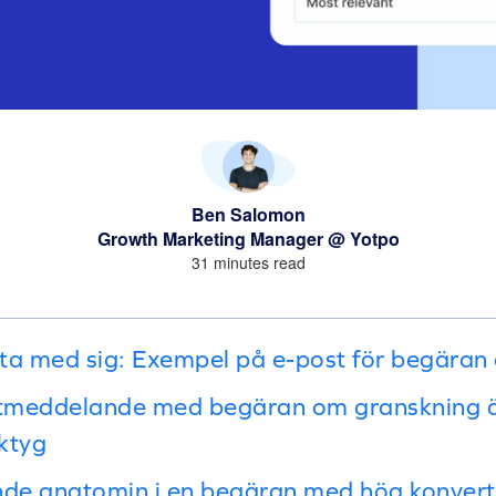
Ben Salomon
Growth Marketing Manager @ Yotpo
31 minutes read
t ta med sig: Exempel på e-post för begära
ostmeddelande med begäran om granskning ä
ktyg
de anatomin i en begäran med hög konvert