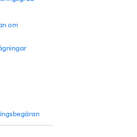
ran om
rågningar
ningsbegäran