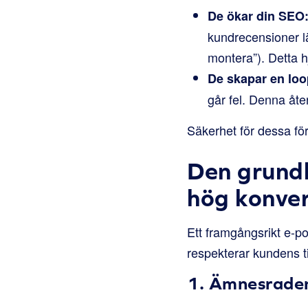
De ökar din SEO
kundrecensioner läg
montera”). Detta h
De skapar en loo
går fel. Denna åte
Säkerhet för dessa för
Den grund
hög konve
Ett framgångsrikt e-
respekterar kundens ti
1. Ämnesraden