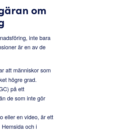
egäran om
g
adsföring, inte bara
nsioner är en av de
ar att människor som
ket högre grad.
GC) på ett
än de som inte gör
 eller en video, är ett
n Hemsida och i