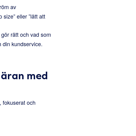
tröm av
ize” eller ”lätt att
 gör rätt och vad som
ch din kundservice.
gäran med
 fokuserat och