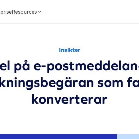
prise
Resources
Insikter
l på e-postmeddelan
kningsbegäran som fa
konverterar