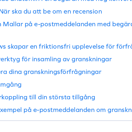
 När ska du att be om en recension
h Mallar på e-postmeddelanden med begä
 skapar en friktionsfri upplevelse för förf
verktyg för insamling av granskningar
ra dina granskningsförfrågningar
ramgång
koppling till din största tillgång
 Exempel på e-postmeddelanden om gransk