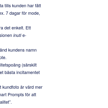
a tills kunden har fått
ex. 7 dagar för mode,
ra det enkelt. Ett
nsionen
e-
inuti
vänd kundens namn
pte.
litetspoäng (särskilt
Det bästa incitamentet
t kundfoto är värd mer
rt Prompts för att
litet”.