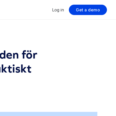
Log in
Get a demo
den för
ktiskt