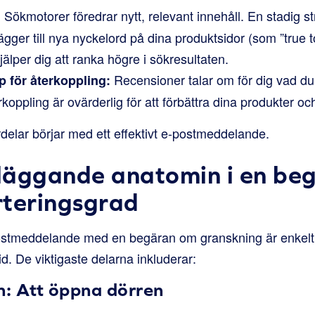
Sökmotorer föredrar nytt, relevant innehåll. En stadig s
:
ger till nya nyckelord på dina produktsidor (som ”true to s
jälper dig att ranka högre i sökresultaten.
Recensioner talar om för dig vad du
p för återkoppling:
rkoppling är ovärderlig för att förbättra dina produkter o
delar börjar med ett effektivt e-postmeddelande.
läggande anatomin i en be
rteringsgrad
postmeddelande med en begäran om granskning är enkelt,
d. De viktigaste delarna inkluderar:
: Att öppna dörren