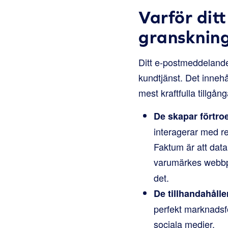
Varför di
granskning
Ditt e-postmeddelande
kundtjänst. Det innehå
mest kraftfulla tillgån
De skapar förtro
interagerar med r
Faktum är att data
varumärkes webb
det.
De tillhandahålle
perfekt marknadsf
sociala medier.