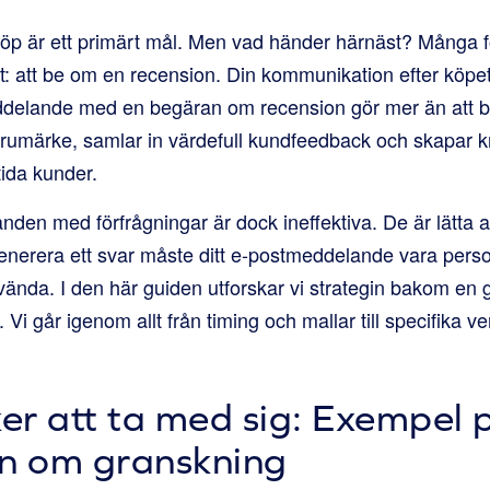
köp är ett primärt mål. Men vad händer härnäst? Många f
: att be om en recension. Din kommunikation efter köpet 
eddelande med en begäran om recension gör mer än att b
rumärke, samlar in värdefull kundfeedback och skapar kra
ida kunder.
en med förfrågningar är dock ineffektiva. De är lätta a
generera ett svar måste ditt e-postmeddelande vara person
nvända. I den här guiden utforskar vi strategin bakom en
Vi går igenom allt från timing och mallar till specifika 
ker att ta med sig: Exempel 
n om granskning