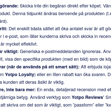
Skicka inte din begäran direkt efter köpet. Vänt
vgörande:
odukt. Denna tidpunkt ändras beroende på produkten (t.
rd).
Det enskilt bästa sättet att öka antalet svar är att gö
itt:
r i e-post, som låter kunderna skriva och skicka in rece
r mycket effektivt.
Generiska e-postmeddelanden ignoreras. An
r viktigt:
llt, visa den
(med en bild) som de kö
specifika produkten
Att erbjuda loja
ar (när de används på ett smart sätt):
som
) eller en liten rabatt kan öka svaren. 
Yotpo Loyalty
sa kunden att deras åsikt är viktig.
En enda, detaljerad recension med et
e, inte bara mer:
tjärniga betyg. Använd verktyg som
Sma
Yotpo Reviews’
tt skriva om det som är viktigt, som ”passform” eller ”kva