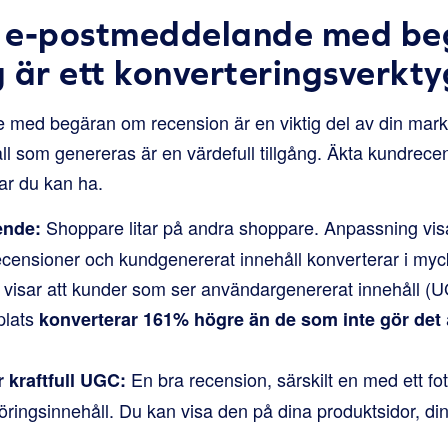
tt e-postmeddelande med b
 är ett konverteringsverkty
 med begäran om recension är en viktig del av din markn
ll som genereras är en värdefull tillgång. Äkta kundrece
gar du kan ha.
Shoppare litar på andra shoppare. Anpassning vis
ende:
ecensioner och kundgenererat innehåll konverterar i myc
 visar att kunder som ser användargenererat innehåll (U
plats
konverterar 161% högre än de som inte gör det
En bra recension, särskilt en med ett foto
r kraftfull UGC:
öringsinnehåll. Du kan visa den på dina produktsidor, di