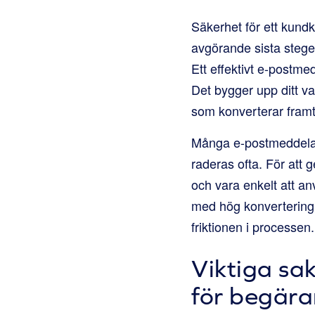
Säkerhet för ett kund
avgörande sista steget
Ett effektivt e-postm
Det bygger upp ditt va
som konverterar framt
Många e-postmeddeland
raderas ofta. För att 
och vara enkelt att a
med hög konvertering. 
friktionen i processen.
Viktiga sa
för begära