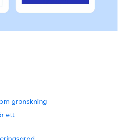
n om granskning
r ett
eringsgrad