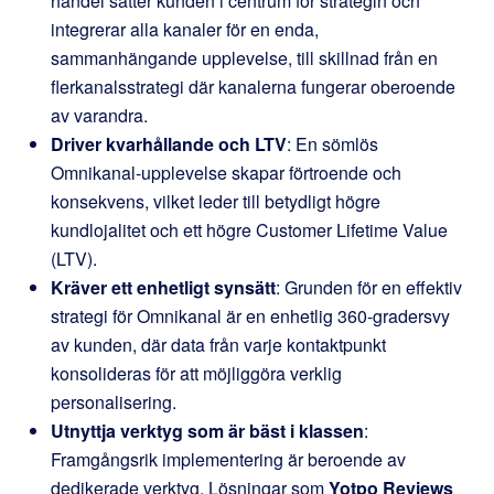
handel sätter kunden i centrum för strategin och
integrerar alla kanaler för en enda,
sammanhängande upplevelse, till skillnad från en
flerkanalsstrategi där kanalerna fungerar oberoende
av varandra.
Driver kvarhållande och LTV
: En sömlös
Omnikanal-upplevelse skapar förtroende och
konsekvens, vilket leder till betydligt högre
kundlojalitet och ett högre Customer Lifetime Value
(LTV).
Kräver ett enhetligt synsätt
: Grunden för en effektiv
strategi för Omnikanal är en enhetlig 360-gradersvy
av kunden, där data från varje kontaktpunkt
konsolideras för att möjliggöra verklig
personalisering.
Utnyttja verktyg som är bäst i klassen
:
Framgångsrik implementering är beroende av
dedikerade verktyg. Lösningar som
Yotpo Reviews