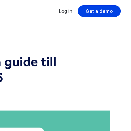
Log in
Get a demo
guide till
6