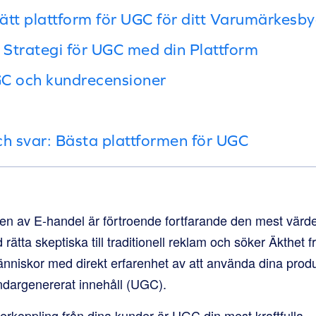
 rätt plattform för UGC för ditt Varumärkes
Strategi för UGC med din Plattform
GC och kundrecensioner
ch svar: Bästa plattformen för UGC
en av E-handel är förtroende fortfarande den mest värde
rätta skeptiska till traditionell reklam och söker Äkthet f
 människor med direkt erfarenhet av att använda dina prod
ändargenererat innehåll (UGC).
återkoppling från dina kunder är UGC din mest kraftfulla