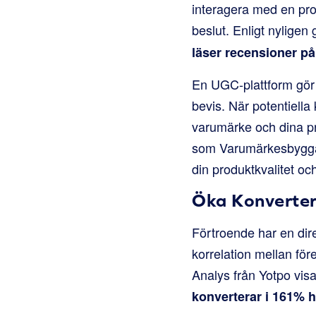
interagera med en prod
beslut. Enligt nylige
läser recensioner på
En UGC-plattform gör d
bevis. När potentiella 
varumärke och dina pr
som Varumärkesbyggand
din produktkvalitet oc
Öka Konverter
Förtroende har en dir
korrelation mellan fö
Analys från Yotpo vis
konverterar i 161% h