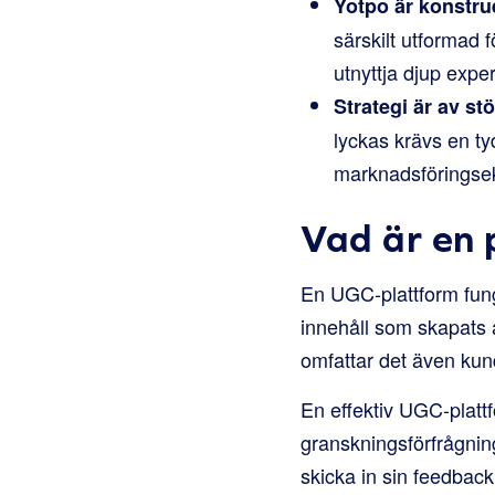
Yotpo är konstru
särskilt utformad 
utnyttja djup expe
Strategi är av stö
lyckas krävs en tyd
marknadsföringse
Vad är en 
En UGC-plattform fung
innehåll som skapats 
omfattar det även kun
En effektiv UGC-plattf
granskningsförfrågninga
skicka in sin feedback