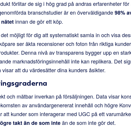
ukt förlitar de sig i hög grad på andras erfarenheter för 
n genomförda branschstudier är en överväldigande
98% a
innan de gör ett köp.
 nätet
et möjligt för dig att systematiskt samla in och visa des
köpare ser äkta recensioner och foton från riktiga kunder 
odukter. Denna nivå av transparens bygger upp en stark
e marknadsföringsinnehåll inte kan replikera. Det sign
h visar att du värdesätter dina kunders åsikter.
ingsgraderna
ekt och mätbar inverkan på försäljningen. Data visar kon
rekomsten av användargenererat innehåll och högre Konv
ar att kunder som interagerar med UGC på ett varumärk
än de som inte gör det.
ögre takt än de som inte