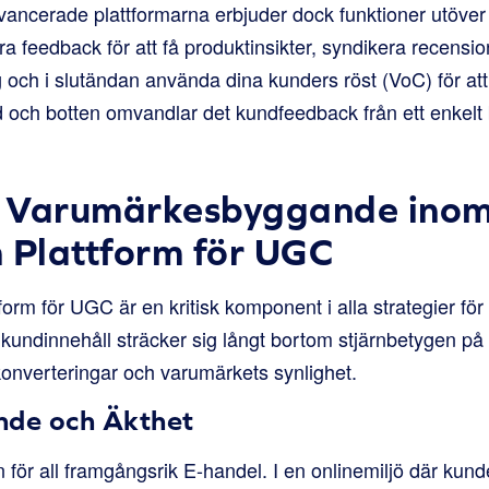
ancerade plattformarna erbjuder dock funktioner utöver
ra feedback för att få produktinsikter, syndikera recensione
ch i slutändan använda dina kunders röst (VoC) för at
d och botten omvandlar det kundfeedback från ett enkelt b
tt Varumärkesbyggande inom
 Plattform för UGC
ttform för UGC är en kritisk komponent i alla strategier f
 kundinnehåll sträcker sig långt bortom stjärnbetygen på
konverteringar och varumärkets synlighet.
nde och Äkthet
för all framgångsrik E-handel. I en onlinemiljö där kunde