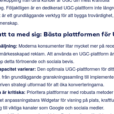
g. Följaktligen är en dedikerad UGC-plattform inte längre 
är ett grundläggande verktyg för att bygga trovärdighet,
emenskap.
att ta med sig: Bästa plattformen för
Moderna konsumenter litar mycket mer på rece
säljning:
märkesskapad reklam. Att använda en UGC-plattform är 
pp detta förtroende och sociala bevis.
Den optimala UGC-plattformen för dit
pacitet varierar:
, från grundläggande granskningssamling till implemente
driven strategi utformad för att öka konverteringarna.
Prioritera plattformar med robusta metoder 
är kritiska:
t anpassningsbara Widgetar för visning på plats, kraftfu
 till viktiga kanaler som Google och sociala medier.