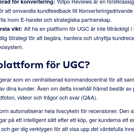
Yotpo Reviews är en förstklassig
erad för konvertering:
för att omvandla kundfeedback till Konverteringsdrivande
rtis inom E-handel och strategiska partnerskap.
Att ha en plattform för UGC är inte tillräckligt i s
rsta vikt:
lig Strategi för att begära, hantera och utnyttja kundrece
kosystem.
plattform för UGC?
erar som en centraliserad kommandocentral för att saml
av dina kunder. Även om detta innehåll främst består av
dfoton, videor och frågor och svar (Q&A).
orm automatiserar hela livscykeln för recensioner. Den s
r på ett intelligent sätt efter ett köp, ger kunderna ett en
 och ger dig verktygen för att visa upp det värdefulla inne