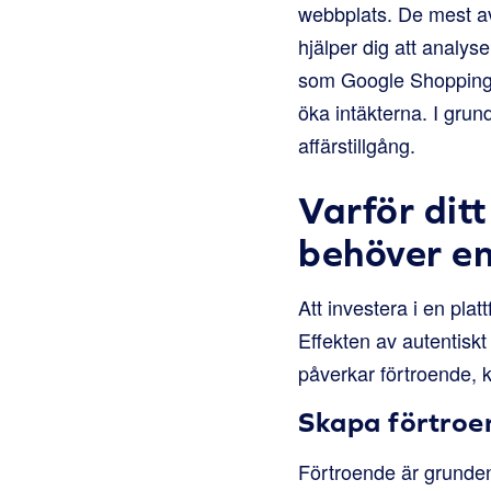
webbplats. De mest av
hjälper dig att analyse
som Google Shopping o
öka intäkterna. I grun
affärstillgång.
Varför di
behöver en
Att investera i en pla
Effekten av autentiskt
påverkar förtroende, 
Skapa förtroe
Förtroende är grunden 