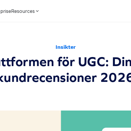
prise
Resources
Insikter
ttformen för UGC: Din 
kundrecensioner 202