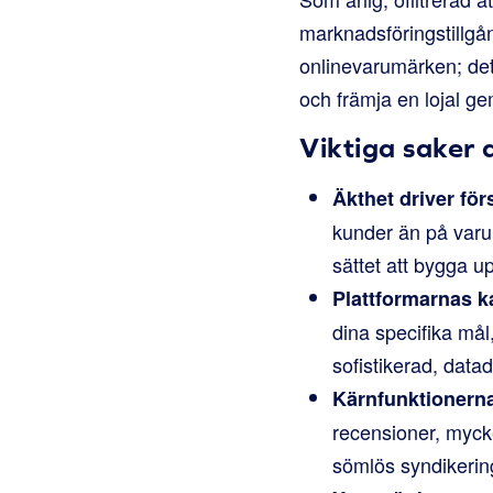
marknadsföringstillgån
onlinevarumärken; det 
och främja en lojal g
Viktiga saker 
Äkthet driver för
kunder än på varu
sättet att bygga u
Plattformarnas ka
dina specifika mål
sofistikerad, data
Kärnfunktionerna 
recensioner, mycke
sömlös syndikering