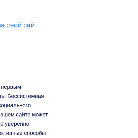
а свой сайт
я первым
ть. Бессистемная
социального
вашем сайте может
о уверенно
ективные способы