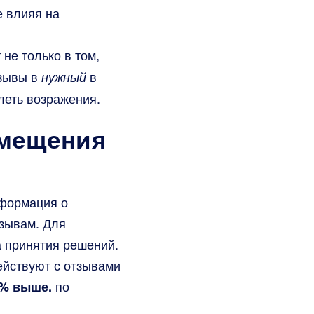
е влияя на
не только в том,
зывы в
в
нужный
леть возражения.
змещения
нформация о
тзывам. Для
 принятия решений.
ействуют с отзывами
по
1% выше.