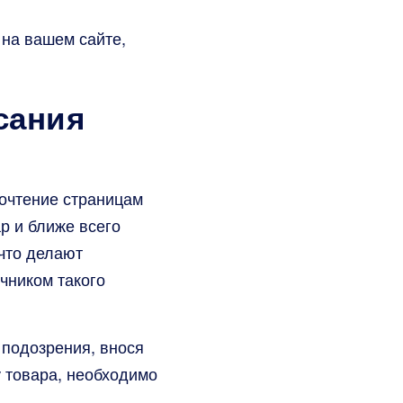
 на вашем сайте,
сания
почтение страницам
р и ближе всего
 что делают
чником такого
 подозрения, внося
у товара, необходимо