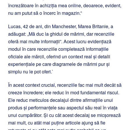
încrezătoare în achiziția mea online, deoarece, evident,
nu am putut să o încerc în magazin.”
Lucas, 42 de ani, din Manchester, Marea Britanie, a
adăugat: „Mă duc la ghidul de mărimi, dar recenziile
oferă mai multe informații”. Acest lucru evidențiază
modul în care recenziile completează informațiile
oficiale ale mărcii, oferind un context real și detalii
experiențiale pe care diagramele de mărimi pur și
simplu nu le pot oferi.`
În acest context crucial, recenziile fac mai mult decât să
creeze încredere; ele reduc în mod fundamental riscul.
Ele reduc meticulos decalajul dintre afirmațiile unui
produs și performanțele sau aspectul său real în viața
unui cumpărător. Și cu cât acest decalaj se micșorează
mai mult, cu atât mai puține articole ajung să fie