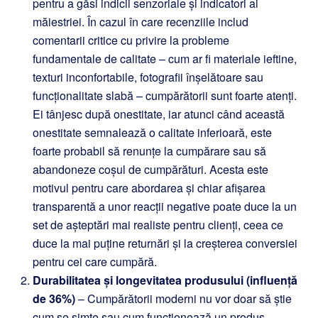
pentru a găsi indicii senzoriale și indicatori ai
măiestriei. În cazul în care recenziile includ
comentarii critice cu privire la probleme
fundamentale de calitate – cum ar fi materiale ieftine,
texturi inconfortabile, fotografii înșelătoare sau
funcționalitate slabă – cumpărătorii sunt foarte atenți.
Ei tânjesc după onestitate, iar atunci când această
onestitate semnalează o calitate inferioară, este
foarte probabil să renunțe la cumpărare sau să
abandoneze coșul de cumpărături. Acesta este
motivul pentru care abordarea și chiar afișarea
transparentă a unor reacții negative poate duce la un
set de așteptări mai realiste pentru clienți, ceea ce
duce la mai puține returnări și la creșterea conversiei
pentru cei care cumpără.
Durabilitatea și longevitatea produsului (influență
de 36%)
– Cumpărătorii moderni nu vor doar să știe
cum se simte sau cum funcționează un produs