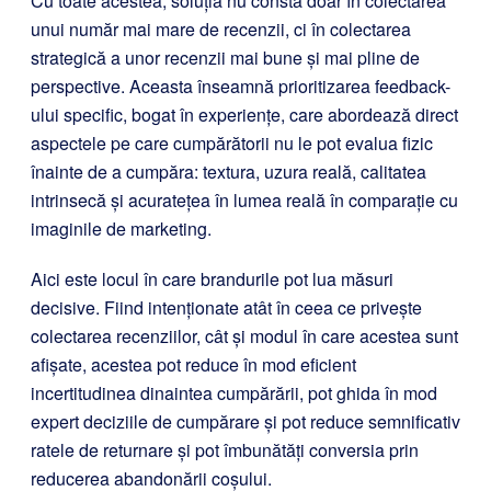
Cu toate acestea, soluția nu constă doar în colectarea
unui număr mai mare de recenzii, ci în colectarea
strategică a unor recenzii mai bune și mai pline de
perspective. Aceasta înseamnă prioritizarea feedback-
ului specific, bogat în experiențe, care abordează direct
aspectele pe care cumpărătorii nu le pot evalua fizic
înainte de a cumpăra: textura, uzura reală, calitatea
intrinsecă și acuratețea în lumea reală în comparație cu
imaginile de marketing.
Aici este locul în care brandurile pot lua măsuri
decisive. Fiind intenționate atât în ceea ce privește
colectarea recenziilor, cât și modul în care acestea sunt
afișate, acestea pot reduce în mod eficient
incertitudinea dinaintea cumpărării, pot ghida în mod
expert deciziile de cumpărare și pot reduce semnificativ
ratele de returnare și pot îmbunătăți conversia prin
reducerea abandonării coșului.