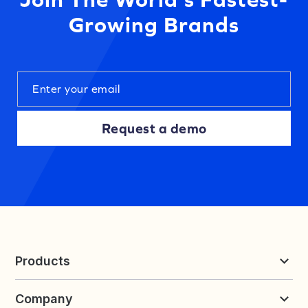
Growing Brands
Request a demo
Products
Reviews & UGC
Company
Loyalty & Referrals