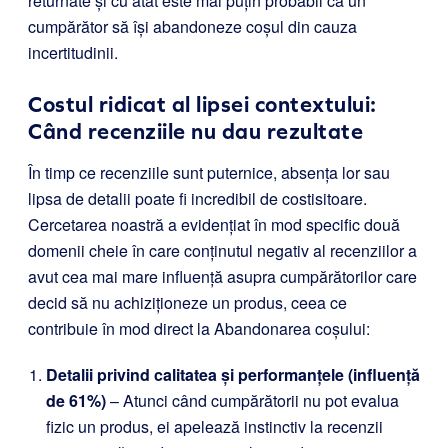
returnate și cu atât este mai puțin probabil ca un
cumpărător să își abandoneze coșul din cauza
incertitudinii.
Costul ridicat al lipsei contextului:
Când recenziile nu dau rezultate
În timp ce recenziile sunt puternice, absența lor sau
lipsa de detalii poate fi incredibil de costisitoare.
Cercetarea noastră a evidențiat în mod specific două
domenii cheie în care conținutul negativ al recenziilor a
avut cea mai mare influență asupra cumpărătorilor care
decid să nu achiziționeze un produs, ceea ce
contribuie în mod direct la Abandonarea coșului:
Detalii privind calitatea și performanțele (influență
de 61%)
– Atunci când cumpărătorii nu pot evalua
fizic un produs, ei apelează instinctiv la recenzii