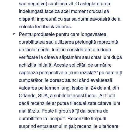
sau negative) sunt încă vii. O așteptare prea
îndelungată face ca acel moment crucial să
dispară, împreună cu șansa dumneavoastră de a
colecta feedback valoros.
Pentru produsele pentru care longevitatea,
durabilitatea sau utilizarea prelungită reprezintă
un factor cheie, luați în considerare o a doua
verificare la câteva săptămâni sau chiar luni după
achiziția inițială. Aceste solicitări de urmărire
captează perspectivele „cum rezistă?” pe care alți
cumpărători le doresc atunci când evaluează
valoarea pe termen lung. Isabella, 24 de ani, din
Orlando, SUA, a subliniat acest lucru: „Ar fi util
dacă recenziile ar putea fi actualizate câteva luni
mai târziu. Poate fi greu să îți dai seama de
durabilitate la început”. Recenziile timpurii
surprind entuziasmul inițial; recenziile ulterioare