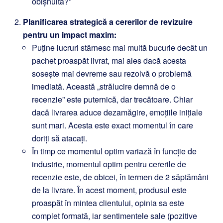
obișnuită?”
Planificarea strategică a cererilor de revizuire
pentru un impact maxim:
Puține lucruri stârnesc mai multă bucurie decât un
pachet proaspăt livrat, mai ales dacă acesta
sosește mai devreme sau rezolvă o problemă
imediată. Această „strălucire demnă de o
recenzie” este puternică, dar trecătoare. Chiar
dacă livrarea aduce dezamăgire, emoțiile inițiale
sunt mari. Acesta este exact momentul în care
doriți să atacați.
În timp ce momentul optim variază în funcție de
industrie, momentul optim pentru cererile de
recenzie este, de obicei, în termen de 2 săptămâni
de la livrare. În acest moment, produsul este
proaspăt în mintea clientului, opinia sa este
complet formată, iar sentimentele sale (pozitive