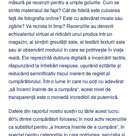
măsură pe recenzii pentru a umple golurile. Cum se
simte materialul de fapt? Cât de fidelă este culoarea
față de fotografia online? Este cu adevărat moale sau
zgârie? Va rezista în timp? Recenziile au devenit
echivalentul virtual al ridicării unui produs într-un
magazin, al simțirii greutății sale, al testării texturii sale
sau al observării modului în care se potrivește în viața
reală. Ele reprezintă dublura digitală a încercării tactile,
răspunzând la întrebări nespuse, ușurând ezitările și
reducând semnificativ riscul inerent de regret al
cumpărătorului. Într-o lume în care nu poți cu adevărat
„să încerci înainte de a cumpăra”, acest nivel de
transparență este o monedă incredibil de puternică.
Datele din raportul nostru susțin cu tărie acest lucru:
80% dintre cumpărători folosesc în mod activ recenziile
ca substitut pentru „a încerca înainte de a cumpăra”, în
special pentru categoriile în care potrivirea, senzația și