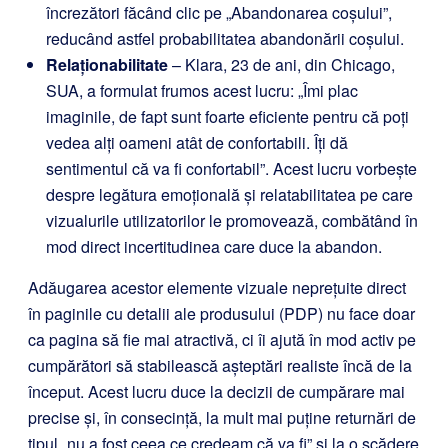
încrezători făcând clic pe „Abandonarea coșului”,
reducând astfel probabilitatea abandonării coșului.
Relaționabilitate
– Klara, 23 de ani, din Chicago,
SUA, a formulat frumos acest lucru: „Îmi plac
imaginile, de fapt sunt foarte eficiente pentru că poți
vedea alți oameni atât de confortabili. Îți dă
sentimentul că va fi confortabil”. Acest lucru vorbește
despre legătura emoțională și relatabilitatea pe care
vizualurile utilizatorilor le promovează, combătând în
mod direct incertitudinea care duce la abandon.
Adăugarea acestor elemente vizuale neprețuite direct
în paginile cu detalii ale produsului (PDP) nu face doar
ca pagina să fie mai atractivă, ci îi ajută în mod activ pe
cumpărători să stabilească așteptări realiste încă de la
început. Acest lucru duce la decizii de cumpărare mai
precise și, în consecință, la mult mai puține returnări de
tipul „nu a fost ceea ce credeam că va fi” și la o scădere