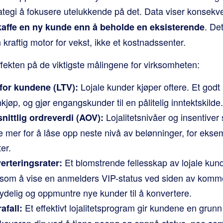
rategi å fokusere utelukkende på det. Data viser konsekv
. De
kaffe en ny kunde enn å beholde en eksisterende
en kraftig motor for vekst, ikke et kostnadssenter.
ffekten på de viktigste målingene for virksomheten:
Lojale kunder kjøper oftere. Et godt
 for kundene (LTV):
kjøp, og gjør engangskunder til en pålitelig inntektskilde.
Lojalitetsnivåer og insentive
ittlig ordreverdi (AOV):
e mer for å låse opp neste nivå av belønninger, for eksemp
er.
Et blomstrende fellesskap av lojale kund
rteringsrater:
 som å vise en anmelders VIP-status ved siden av komm
ydelig og oppmuntre nye kunder til å konvertere.
Et effektivt lojalitetsprogram gir kundene en grunn
afall:
erkevaren din ved å tjene poeng og oppnå status, noe som