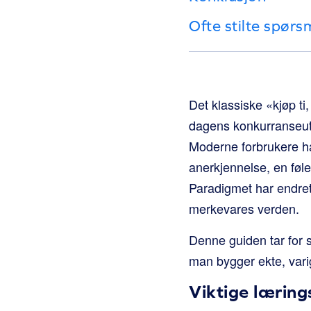
Ofte stilte spørs
Det klassiske «kjøp ti,
dagens konkurranseuts
Moderne forbrukere ha
anerkjennelse, en føl
Paradigmet har endret s
merkevares verden.
Denne guiden tar for s
man bygger ekte, vari
Viktige lærin