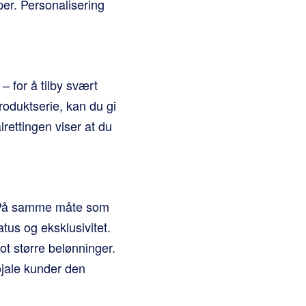
r. Personalisering
– for å tilby svært
roduktserie, kan du gi
rettingen viser at du
m. På samme måte som
us og eksklusivitet.
ot større belønninger.
ojale kunder den