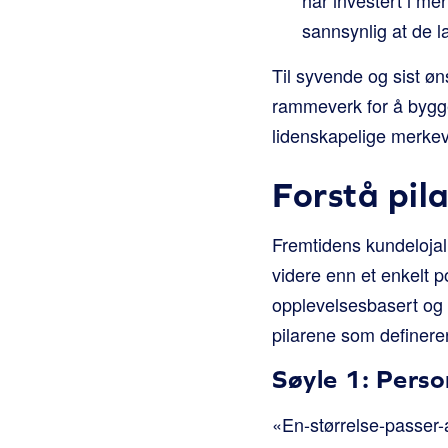
sannsynlig at de l
Til syvende og sist øn
rammeverk for å bygge 
lidenskapelige merke
Forstå pila
Fremtidens kundelojalit
videre enn et enkelt p
opplevelsesbasert og 
pilarene som definerer 
Søyle 1: Perso
«En-størrelse-passer-a