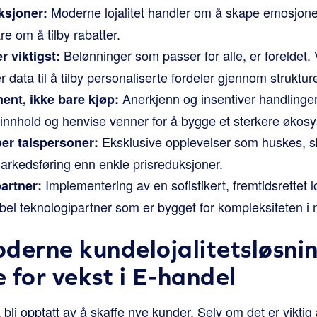
Moderne lojalitet handler om å skape emosjone
ksjoner:
re om å tilby rabatter.
Belønninger som passer for alle, er foreldet.
r viktigst:
data til å tilby personaliserte fordeler gjennom struktur
Anerkjenn og insentiver handlinge
nt, ikke bare kjøp:
 innhold og henvise venner for å bygge et sterkere økos
Eksklusive opplevelser som huskes, sk
er talspersoner:
arkedsføring enn enkle prisreduksjoner.
Implementering av en sofistikert, fremtidsrettet lo
artner:
sibel teknologipartner som er bygget for kompleksiteten 
derne kundelojalitetsløsnin
 for vekst i E-handel
å bli opptatt av å skaffe nye kunder. Selv om det er viktig