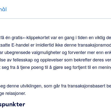
mål
 få én gratis»-klippekortet var en gang i tiden en viktig de
atte E-handel er imidlertid ikke denne transaksjonsmod
r ubegrensede valgmuligheter og forventer mer enn enk
else av fellesskap og opplevelser som bekrefter deres ve
eg fra å tjene poeng til å gjøre seg fortjent til en mening
eg denne utviklingen, som går fra transaksjonsbasert bel
ge relasjoner.
gspunkter