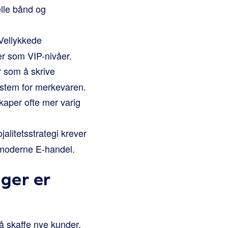
lle bånd og
 Vellykkede
er som VIP-nivåer.
r som å skrive
ystem for merkevaren.
aper ofte mer varig
jalitetsstrategi krever
i moderne E-handel.
ger er
 å skaffe nye kunder,