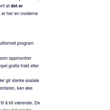
ent at
det er
t er her en moderne
 utformet program
r som oppmuntrer
el gratis frakt eller
er gir sterke sosiale
entaren, kan øke
 til å bli værende. De
 gjør det mindre