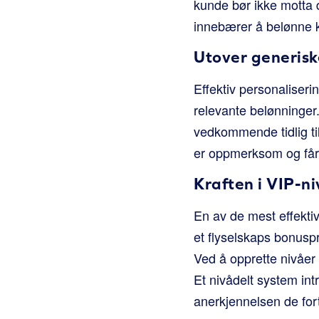
kunde bør ikke motta
innebærer å belønne k
Utover generisk
Effektiv personaliseri
relevante belønninger
vedkommende tidlig til
er oppmerksom og får k
Kraften i VIP-n
En av de mest effekti
et flyselskaps bonusp
Ved å opprette nivåer 
Et nivådelt system int
anerkjennelsen de fort