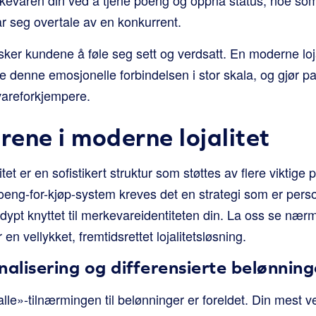
ar seg overtale av en konkurrent.
sker kundene å føle seg sett og verdsatt. En moderne lojal
denne emosjonelle forbindelsen i stor skala, og gjør pas
vareforkjempere.
rene i moderne lojalitet
et er en sofistikert struktur som støttes av flere viktige
oeng-for-kjøp-system kreves det en strategi som er perso
dypt knyttet til merkevareidentiteten din. La oss se næ
en vellykket, fremtidsrettet lojalitetsløsning.
nalisering og differensierte belønning
lle»-tilnærmingen til belønninger er foreldet. Din mest ver