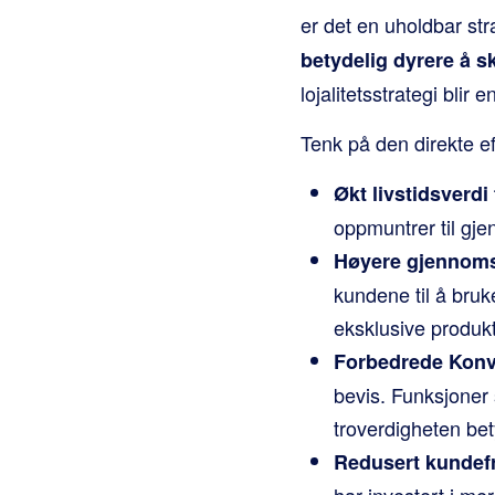
er det en uholdbar st
betydelig dyrere å s
lojalitetsstrategi blir 
Tenk på den direkte e
Økt livstidsverdi
oppmuntrer til gjen
Høyere gjennomsn
kundene til å bruk
eksklusive produkt
Forbedrede Konve
bevis. Funksjoner
troverdigheten bet
Redusert kundefr
har investert i m