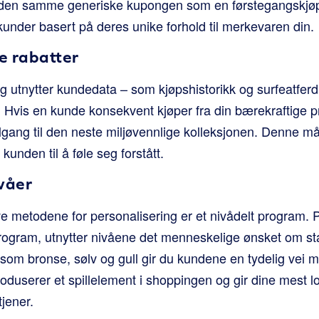
 den samme generiske kupongen som en førstegangskjøpe
under basert på deres unike forhold til merkevaren din.
e rabatter
ng utnytter kundedata – som kjøpshistorikk og surfeatferd 
. Hvis en kunde konsekvent kjøper fra din bærekraftige p
gang til den neste miljøvennlige kolleksjonen. Denne mål
unden til å føle seg forstått.
ivåer
ve metodene for personalisering er et nivådelt progra
rogram, utnytter nivåene det menneskelige ønsket om stat
som bronse, sølv og gull gir du kundene en tydelig vei m
roduserer et spillelement i shoppingen og gir dine mest l
jener.