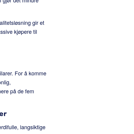
itetsløsning gir et
sive kjøpere til
 pilarer. For å komme
nlig,
rmere på de fem
er
difulle, langsiktige