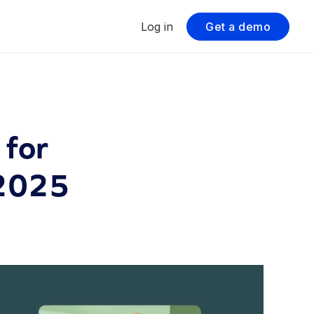
Log in
Get a demo
 for
 2025