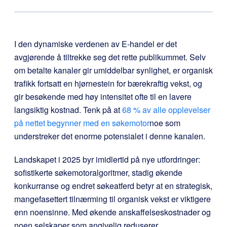
I den dynamiske verdenen av E-handel er det
avgjørende å tiltrekke seg det rette publikummet. Selv
om betalte kanaler gir umiddelbar synlighet, er organisk
trafikk fortsatt en hjørnestein for bærekraftig vekst, og
gir besøkende med høy intensitet ofte til en lavere
langsiktig kostnad. Tenk på at
68 % av alle opplevelser
på nettet begynner med en søkemotor
noe som
understreker det enorme potensialet i denne kanalen.
Landskapet i 2025 byr imidlertid på nye utfordringer:
sofistikerte søkemotoralgoritmer, stadig økende
konkurranse og endret søkeatferd betyr at en strategisk,
mangefasettert tilnærming til organisk vekst er viktigere
enn noensinne. Med økende anskaffelseskostnader og
noen selskaper som angivelig reduserer