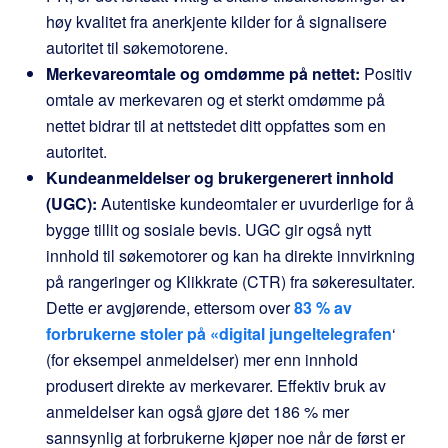
høy kvalitet fra anerkjente kilder for å signalisere
autoritet til søkemotorene.
Merkevareomtale og omdømme på nettet:
Positiv
omtale av merkevaren og et sterkt omdømme på
nettet bidrar til at nettstedet ditt oppfattes som en
autoritet.
Kundeanmeldelser og brukergenerert innhold
(UGC):
Autentiske kundeomtaler er uvurderlige for å
bygge tillit og sosiale bevis. UGC gir også nytt
innhold til søkemotorer og kan ha direkte innvirkning
på rangeringer og Klikkrate (CTR) fra søkeresultater.
Dette er avgjørende, ettersom over
83 % av
forbrukerne stoler på «digital jungeltelegrafen
‘
(for eksempel anmeldelser) mer enn innhold
produsert direkte av merkevarer. Effektiv bruk av
anmeldelser kan også gjøre det 186 % mer
sannsynlig at forbrukerne kjøper noe når de først er