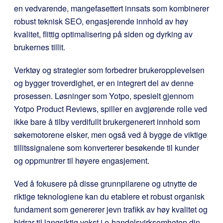
en vedvarende, mangefasettert innsats som kombinerer
robust teknisk SEO, engasjerende innhold av høy
kvalitet, flittig optimalisering på siden og dyrking av
brukernes tillit.
Verktøy og strategier som forbedrer brukeropplevelsen
og bygger troverdighet, er en integrert del av denne
prosessen. Løsninger som Yotpo, spesielt gjennom
Yotpo Product Reviews, spiller en avgjørende rolle ved
ikke bare å tilby verdifullt brukergenerert innhold som
søkemotorene elsker, men også ved å bygge de viktige
tillitssignalene som konverterer besøkende til kunder
og oppmuntrer til høyere engasjement.
Ved å fokusere på disse grunnpilarene og utnytte de
riktige teknologiene kan du etablere et robust organisk
fundament som genererer jevn trafikk av høy kvalitet og
bidrar til langsiktig vekst i e-handelsvirksomheten din.