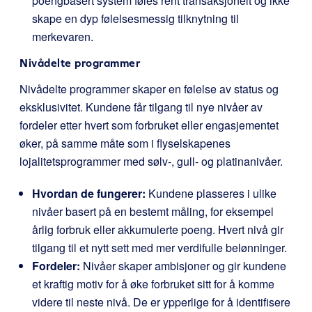
poengbasert system føles rent transaksjonelt og ikke
skape en dyp følelsesmessig tilknytning til
merkevaren.
Nivådelte programmer
Nivådelte programmer skaper en følelse av status og
eksklusivitet. Kundene får tilgang til nye nivåer av
fordeler etter hvert som forbruket eller engasjementet
øker, på samme måte som i flyselskapenes
lojalitetsprogrammer med sølv-, gull- og platinanivåer.
Hvordan de fungerer:
Kundene plasseres i ulike
nivåer basert på en bestemt måling, for eksempel
årlig forbruk eller akkumulerte poeng. Hvert nivå gir
tilgang til et nytt sett med mer verdifulle belønninger.
Fordeler:
Nivåer skaper ambisjoner og gir kundene
et kraftig motiv for å øke forbruket sitt for å komme
videre til neste nivå. De er ypperlige for å identifisere