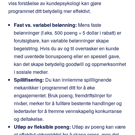
viss forståelse av kundepsykologi kan gjøre
programmet ditt betydelig mer effektivt.
Fast vs. variabel belønning:
Mens faste
belønninger (f.eks. 500 poeng = 5 dollar i rabatt) er
forutsigbare, kan variable belønninger skape
begeistring. Hvis du av og til overrasker en kunde
med uventede bonuspoeng eller en spesiell gave,
kan det skape betydelig goodwill og oppmerksomhet
i sosiale medier.
Spillifisering:
Du kan innlemme spilllignende
mekanikker i programmet ditt for å øke
engasjementet. Bruk poeng, fremdriftslinjer for
nivåer, merker for å fullføre bestemte handlinger og
ledertavler for å fremme vennskapelig konkurranse
og deltakelse.
Utløp av fleksible poeng:
Utløp av poeng kan være
et effektivt virkemiddel for å skape press, men det