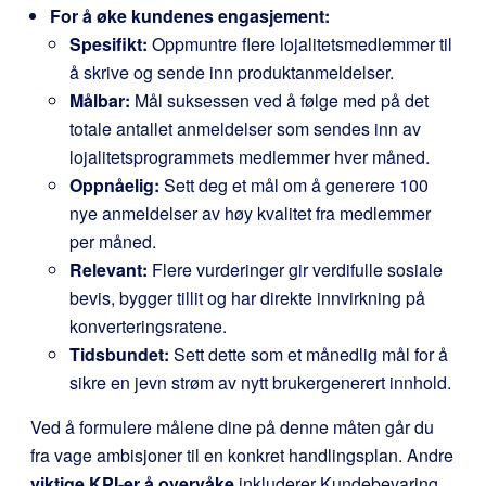
For å øke kundenes engasjement:
Spesifikt:
Oppmuntre flere lojalitetsmedlemmer til
å skrive og sende inn produktanmeldelser.
Målbar:
Mål suksessen ved å følge med på det
totale antallet anmeldelser som sendes inn av
lojalitetsprogrammets medlemmer hver måned.
Oppnåelig:
Sett deg et mål om å generere 100
nye anmeldelser av høy kvalitet fra medlemmer
per måned.
Relevant:
Flere vurderinger gir verdifulle sosiale
bevis, bygger tillit og har direkte innvirkning på
konverteringsratene.
Tidsbundet:
Sett dette som et månedlig mål for å
sikre en jevn strøm av nytt brukergenerert innhold.
Ved å formulere målene dine på denne måten går du
fra vage ambisjoner til en konkret handlingsplan. Andre
viktige KPI-er å overvåke
inkluderer Kundebevaring