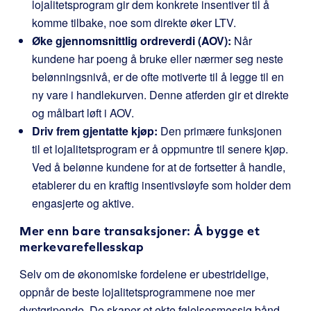
lojalitetsprogram gir dem konkrete insentiver til å
komme tilbake, noe som direkte øker LTV.
Øke gjennomsnittlig ordreverdi (AOV):
Når
kundene har poeng å bruke eller nærmer seg neste
belønningsnivå, er de ofte motiverte til å legge til en
ny vare i handlekurven. Denne atferden gir et direkte
og målbart løft i AOV.
Driv frem gjentatte kjøp:
Den primære funksjonen
til et lojalitetsprogram er å oppmuntre til senere kjøp.
Ved å belønne kundene for at de fortsetter å handle,
etablerer du en kraftig insentivsløyfe som holder dem
engasjerte og aktive.
Mer enn bare transaksjoner: Å bygge et
merkevarefellesskap
Selv om de økonomiske fordelene er ubestridelige,
oppnår de beste lojalitetsprogrammene noe mer
dyptgripende. De skaper et ekte følelsesmessig bånd