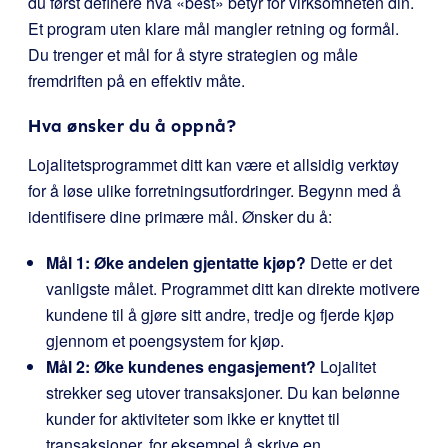
du først definere hva «best» betyr for virksomheten din.
Et program uten klare mål mangler retning og formål.
Du trenger et mål for å styre strategien og måle
fremdriften på en effektiv måte.
Hva ønsker du å oppnå?
Lojalitetsprogrammet ditt kan være et allsidig verktøy
for å løse ulike forretningsutfordringer. Begynn med å
identifisere dine primære mål. Ønsker du å:
Mål 1: Øke andelen gjentatte kjøp?
Dette er det
vanligste målet. Programmet ditt kan direkte motivere
kundene til å gjøre sitt andre, tredje og fjerde kjøp
gjennom et poengsystem for kjøp.
Mål 2: Øke kundenes engasjement?
Lojalitet
strekker seg utover transaksjoner. Du kan belønne
kunder for aktiviteter som ikke er knyttet til
transaksjoner, for eksempel å skrive en