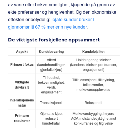
av vane eller bekvemmelighet, kjøper de på grunn av
ekte preferanser og hengivenhet. Og den økonomiske
effekten er betydelig:
lojale kunder bruker i
gjennomsnitt 67 % mer enn nye kunder
.
De viktigste forskjellene oppsummert
Aspekt
Kundebevaring
Kundelojalitet
Atferd
Holdninger og følelser
Primært fokus
(kundehandlinger,
(kundens følelser, preferanser,
gjentatte kjøp)
engasjement)
Tilfredshet,
Tillit, emosjonell tilknytning,
Viktigste
bekvemmelighet,
felles verdier,
drivkraft
verdi,
merkevareopplevelse
engasjement
Interaksjonens
Transaksjonell
Relasjonell
natur
Gjentatte kjøp,
Merkevarebygging, høyere
Primære
redusert
AOV, motstandsdyktighet mot
resultater
kundefrafall
konkurranse og tilgivelse