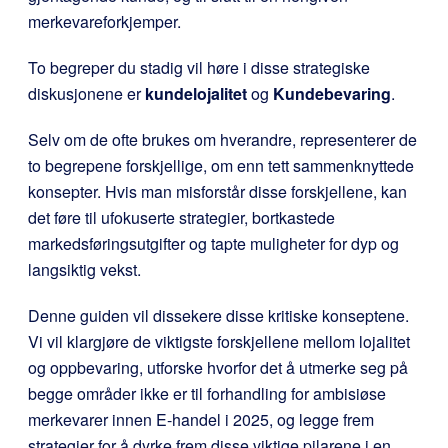
merkevareforkjemper.
To begreper du stadig vil høre i disse strategiske
diskusjonene er
kundelojalitet
og
Kundebevaring
.
Selv om de ofte brukes om hverandre, representerer de
to begrepene forskjellige, om enn tett sammenknyttede
konsepter. Hvis man misforstår disse forskjellene, kan
det føre til ufokuserte strategier, bortkastede
markedsføringsutgifter og tapte muligheter for dyp og
langsiktig vekst.
Denne guiden vil dissekere disse kritiske konseptene.
Vi vil klargjøre de viktigste forskjellene mellom lojalitet
og oppbevaring, utforske hvorfor det å utmerke seg på
begge områder ikke er til forhandling for ambisiøse
merkevarer innen E-handel i 2025, og legge frem
strategier for å dyrke frem disse viktige pilarene i en