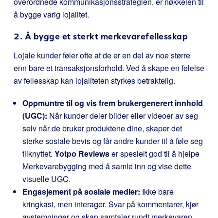
overordnede kommunikasjonsstrategien, er nøkkelen til
å bygge varig lojalitet.
2. Å bygge et sterkt merkevarefellesskap
Lojale kunder føler ofte at de er en del av noe større
enn bare et transaksjonsforhold. Ved å skape en følelse
av fellesskap kan lojaliteten styrkes betraktelig.
Oppmuntre til og vis frem brukergenerert innhold
(UGC):
Når kunder deler bilder eller videoer av seg
selv når de bruker produktene dine, skaper det
sterke sosiale bevis og får andre kunder til å føle seg
tilknyttet.
Yotpo Reviews
er spesielt god til å hjelpe
Merkevarebygging med å samle inn og vise dette
visuelle UGC.
Engasjement på sosiale medier:
Ikke bare
kringkast, men interager. Svar på kommentarer, kjør
avstemninger og skap samtaler rundt merkevaren