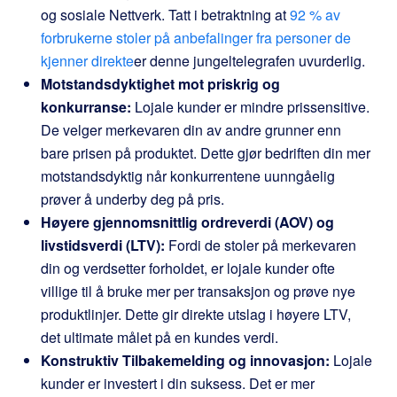
og sosiale Nettverk. Tatt i betraktning at
92 % av
forbrukerne stoler på anbefalinger fra personer de
kjenner direkte
er denne jungeltelegrafen uvurderlig.
Motstandsdyktighet mot priskrig og
konkurranse:
Lojale kunder er mindre prissensitive.
De velger merkevaren din av andre grunner enn
bare prisen på produktet. Dette gjør bedriften din mer
motstandsdyktig når konkurrentene uunngåelig
prøver å underby deg på pris.
Høyere gjennomsnittlig ordreverdi (AOV) og
livstidsverdi (LTV):
Fordi de stoler på merkevaren
din og verdsetter forholdet, er lojale kunder ofte
villige til å bruke mer per transaksjon og prøve nye
produktlinjer. Dette gir direkte utslag i høyere LTV,
det ultimate målet på en kundes verdi.
Konstruktiv Tilbakemelding og innovasjon:
Lojale
kunder er investert i din suksess. Det er mer