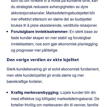
som du blir flinkere til å holde på kundene dine, kan
du strategisk redusere avhengigheten av dyre
akkvisisjonskanaler. Markedsføringsbudsjettet blir
mer effektivt ettersom en større del av budsjettet
brukes til å pleie eksisterende, verdifulle relasjoner.
Forutsigbare inntektsstrømmer:
En sterk base av
faste kunder skaper en mer stabil og forutsigbar
inntektsstrøm, noe som gjør økonomisk planlegging
og prognoser mer pålitelige.
Den varige verdien av ekte lojalitet
Sterk kundebevaring gir et solid økonomisk fundament,
men ekte kundelojalitet gir enda større og mer
bærekraftige fordeler.
Kraftig merkevarebygging:
Lojale kunder blir din
mest effektive (og billigste) markedsføringskanal. De
forteller frivillig om merkevaren din til venner, familie