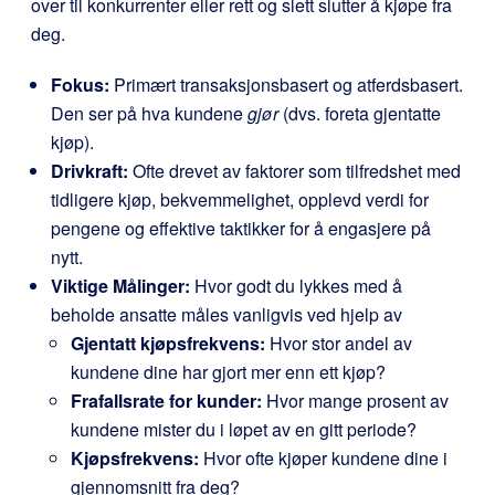
over til konkurrenter eller rett og slett slutter å kjøpe fra
deg.
Fokus:
Primært transaksjonsbasert og atferdsbasert.
Den ser på hva kundene
gjør
(dvs. foreta gjentatte
kjøp).
Drivkraft:
Ofte drevet av faktorer som tilfredshet med
tidligere kjøp, bekvemmelighet, opplevd verdi for
pengene og effektive taktikker for å engasjere på
nytt.
Viktige Målinger:
Hvor godt du lykkes med å
beholde ansatte måles vanligvis ved hjelp av
Gjentatt kjøpsfrekvens:
Hvor stor andel av
kundene dine har gjort mer enn ett kjøp?
Frafallsrate for kunder:
Hvor mange prosent av
kundene mister du i løpet av en gitt periode?
Kjøpsfrekvens:
Hvor ofte kjøper kundene dine i
gjennomsnitt fra deg?