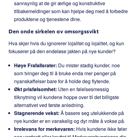
sannsynlig at de gir ærlige og konstruktive
tilbakemeldinger som kan hjelpe deg med å forbedre
produktene og tjenestene dine.
Den onde sirkelen av omsorgssvikt
Hva skjer hvis du ignorerer lojalitet og lojalitet, og kun
fokuserer på den endeløse jakten på nye kunder?
Høye Frafallsrater:
Du mister stadig kunder, noe
som tvinger deg til å bruke enda mer penger på
nyanskaffelser bare for å holde deg flytende.
Økt prisfølsomhet:
Uten en følelsesmessig
tilknytning vil kundene hoppe over til det billigste
alternativet ved første anledning.
Stagnerende vekst:
Å basere seg utelukkende på
nye kunder er en vanskelig og dyr måte å vokse på.
Irrelevans for merkevaren:
Hvis kundene ikke føler
seg verdsatt eller knyttet til Merkevarebyggingen din,