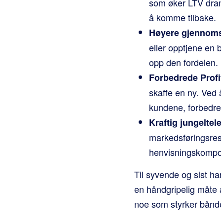
som øker LTV dram
å komme tilbake.
Høyere gjennomsn
eller opptjene en b
opp den fordelen.
Forbedrede Profi
skaffe en ny. Ved å
kundene, forbedre
Kraftig jungelte
markedsføringsres
henvisningskompone
Til syvende og sist ha
en håndgripelig måte å
noe som styrker bånde