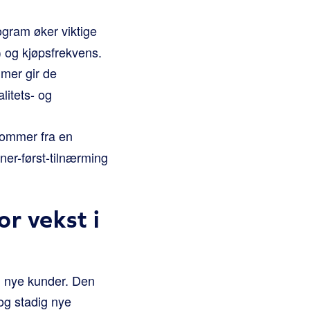
gram øker viktige
) og kjøpsfrekvens.
mer gir de
litets- og
ommer fra en
ner-først-tilnærming
r vekst i
ll nye kunder. Den
og stadig nye