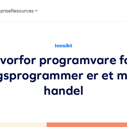
prise
Resources
Innsikt
vorfor programvare f
gsprogrammer er et mu
handel