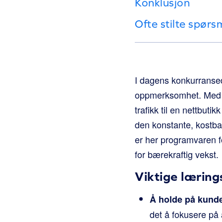
Konklusjon
Ofte stilte spørs
I dagens konkurranse
oppmerksomhet. Med s
trafikk til en nettbutik
den konstante, kostbar
er her programvaren fo
for bærekraftig vekst.
Viktige lærin
Å holde på kunde
det å fokusere på 