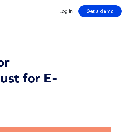
Log in
Get a demo
or
st for E-