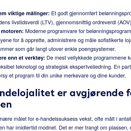
Et godt gjennomført belønningspro
rem viktige målinger:
ns livstidsverdi (LTV), gjennomsnittlig ordreverdi (AOV
Moderne programvare for belønningsprogram
 motoren:
ene for å opprette, administrere og måle sofistikerte loja
ammer som går langt utover enkle poengsystemer.
De mest vellykkede programmene k
ere enn et verktøy:
ksibel teknologi og strategisk ekspertveiledning. En part
dersy et program til din unike merkevare og dine kunder.
delojalitet er avgjørende fo
len
imære målet for e-handelssuksess vekst, ofte målt i anta
en har imidlertid modnet. Det er mer trangt om plassen, 