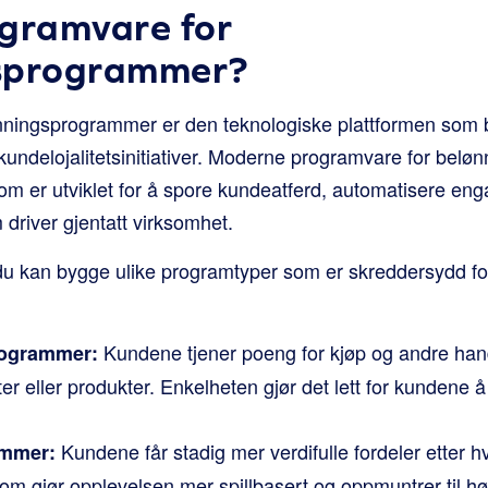
ogramvare for
sprogrammer?
ningsprogrammer er den teknologiske plattformen som br
kundelojalitetsinitiativer. Moderne programvare for bel
som er utviklet for å spore kundeatferd, automatisere en
 driver gjentatt virksomhet.
at du kan bygge ulike programtyper som er skreddersydd f
Kundene tjener poeng for kjøp og andre han
rogrammer:
ter eller produkter. Enkelheten gjør det lett for kundene 
Kundene får stadig mer verdifulle fordeler etter 
ammer:
m gjør opplevelsen mer spillbasert og oppmuntrer til høy