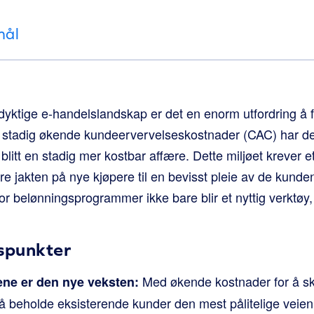
mål
dyktige e-handelslandskap er det en enorm utfordring å
tadig økende kundeervervelseskostnader (CAC) har det å
k blitt en stadig mer kostbar affære. Dette miljøet krever et
e jakten på nye kjøpere til en bevisst pleie av de kunde
r belønningsprogrammer ikke bare blir et nyttig verktøy,
gspunkter
Med økende kostnader for å sk
ne er den nye veksten:
å beholde eksisterende kunder den mest pålitelige veien 