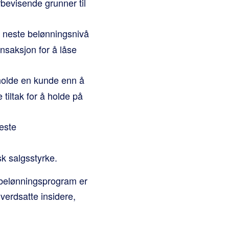
bevisende grunner til
 neste belønningsnivå
ansaksjon for å låse
eholde en kunde enn å
 tiltak for å holde på
beste
k salgsstyrke.
t belønningsprogram er
verdsatte insidere,