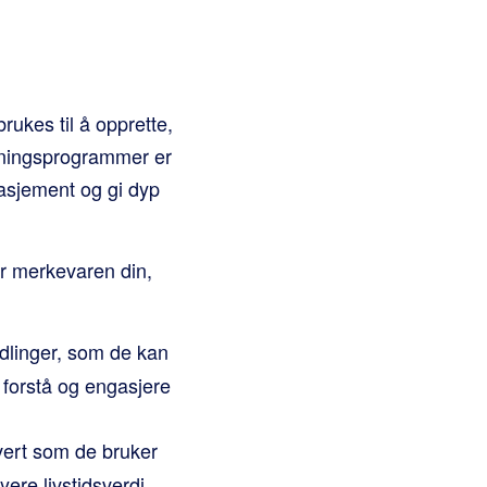
ukes til å opprette,
ønningsprogrammer er
gasjement og gi dyp
or merkevaren din,
dlinger, som de kan
å forstå og engasjere
hvert som de bruker
ere livstidsverdi.