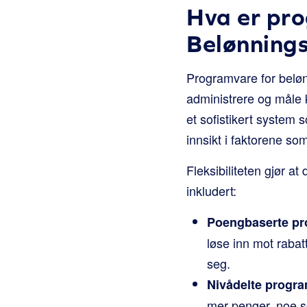
Hva er pr
Belønning
Programvare for beløn
administrere og måle 
et sofistikert system 
innsikt i faktorene som
Fleksibiliteten gjør 
inkludert:
Poengbaserte p
løse inn mot rabat
seg.
Nivådelte progr
mer penger, noe so