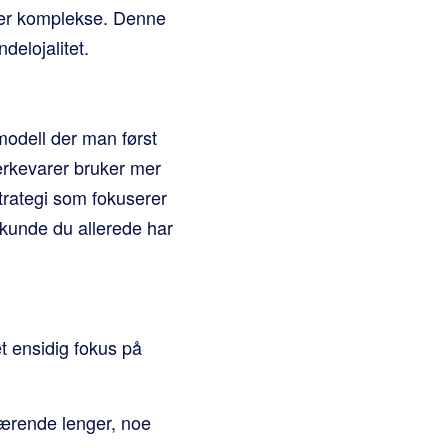
mer komplekse. Denne
delojalitet.
modell der man først
erkevarer bruker mer
strategi som fokuserer
kunde du allerede har
t ensidig fokus på
værende lenger, noe