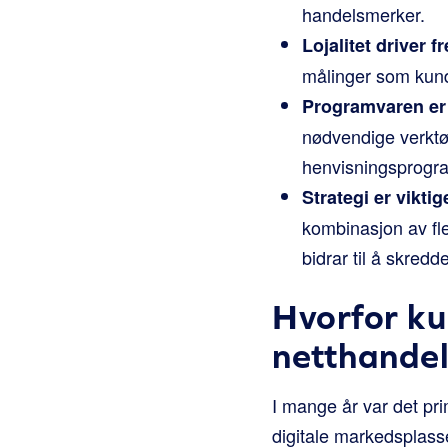
handelsmerker.
Lojalitet driver f
målinger som kunde
Programvaren er
nødvendige verktøy
henvisningsprogr
Strategi er viktig
kombinasjon av fle
bidrar til å skred
Hvorfor kun
netthande
I mange år var det pr
digitale markedsplass