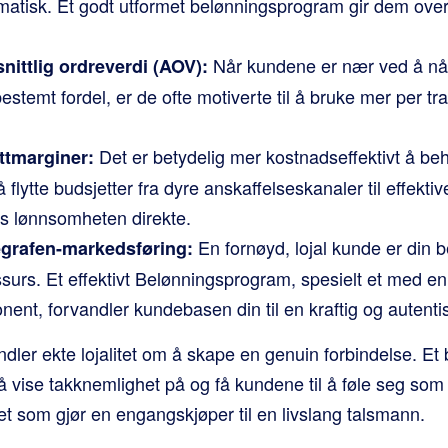
atisk. Et godt utformet belønningsprogram gir dem over
Når kundene er nær ved å nå
ittlig ordreverdi (AOV):
estemt fordel, er de ofte motiverte til å bruke mer per tr
Det er betydelig mer kostnadseffektivt å b
ttmarginer:
 flytte budsjetter fra dyre anskaffelseskanaler til effektive
s lønnsomheten direkte.
En fornøyd, lojal kunde er din 
legrafen-markedsføring:
surs. Et effektivt Belønningsprogram, spesielt et med en
nt, forvandler kundebasen din til en kraftig og autentis
ndler ekte lojalitet om å skape en genuin forbindelse. E
 vise takknemlighet på og få kundene til å føle seg som 
t som gjør en engangskjøper til en livslang talsmann.