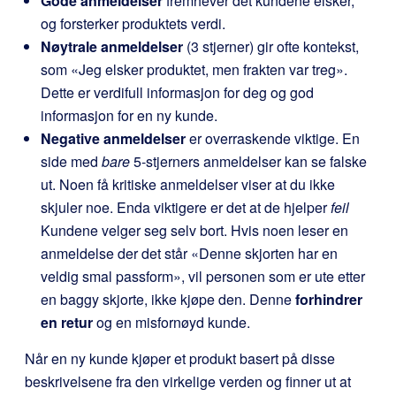
Gode anmeldelser
fremhever det kundene elsker,
og forsterker produktets verdi.
Nøytrale anmeldelser
(3 stjerner) gir ofte kontekst,
som «Jeg elsker produktet, men frakten var treg».
Dette er verdifull informasjon for deg og god
informasjon for en ny kunde.
Negative anmeldelser
er overraskende viktige. En
side med
bare
5-stjerners anmeldelser kan se falske
ut. Noen få kritiske anmeldelser viser at du ikke
skjuler noe. Enda viktigere er det at de hjelper
feil
Kundene velger seg selv bort. Hvis noen leser en
anmeldelse der det står «Denne skjorten har en
veldig smal passform», vil personen som er ute etter
en baggy skjorte, ikke kjøpe den. Denne
forhindrer
en retur
og en misfornøyd kunde.
Når en ny kunde kjøper et produkt basert på disse
beskrivelsene fra den virkelige verden og finner ut at