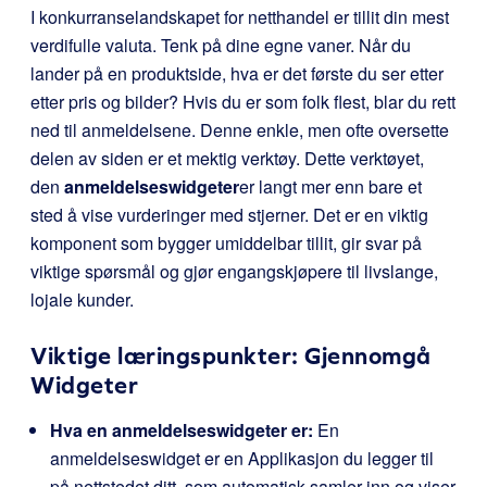
I konkurranselandskapet for netthandel er tillit din mest
verdifulle valuta. Tenk på dine egne vaner. Når du
lander på en produktside, hva er det første du ser etter
etter pris og bilder? Hvis du er som folk flest, blar du rett
ned til anmeldelsene. Denne enkle, men ofte oversette
delen av siden er et mektig verktøy. Dette verktøyet,
den
anmeldelseswidgeter
er langt mer enn bare et
sted å vise vurderinger med stjerner. Det er en viktig
komponent som bygger umiddelbar tillit, gir svar på
viktige spørsmål og gjør engangskjøpere til livslange,
lojale kunder.
Viktige læringspunkter: Gjennomgå
Widgeter
Hva en anmeldelseswidgeter er:
En
anmeldelseswidget er en Applikasjon du legger til
på nettstedet ditt, som automatisk samler inn og viser