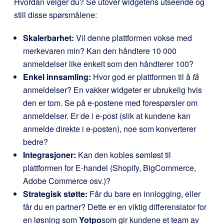
Hvordan velger du? Se utover widgetens utseende og
still disse spørsmålene:
Skalerbarhet:
Vil denne plattformen vokse med
merkevaren min? Kan den håndtere 10 000
anmeldelser like enkelt som den håndterer 100?
Enkel innsamling:
Hvor god er plattformen til å
få
anmeldelser? En vakker widgeter er ubrukelig hvis
den er tom. Se på e-postene med forespørsler om
anmeldelser. Er de i e-post (slik at kundene kan
anmelde direkte i e-posten), noe som konverterer
bedre?
Integrasjoner:
Kan den kobles sømløst til
plattformen for E-handel (Shopify, BigCommerce,
Adobe Commerce osv.)?
Strategisk støtte:
Får du bare en innlogging, eller
får du en partner? Dette er en viktig differensiator for
en løsning som
Yotpo
som gir kundene et team av