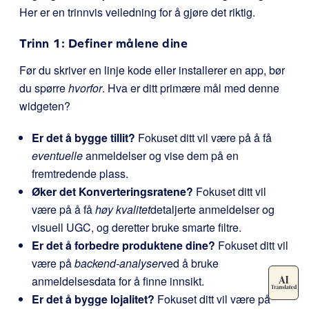
Her er en trinnvis veiledning for å gjøre det riktig.
Trinn 1: Definer målene dine
Før du skriver en linje kode eller installerer en app, bør
du spørre
hvorfor
. Hva er ditt primære mål med denne
widgeten?
Er det å bygge tillit?
Fokuset ditt vil være på å få
eventuelle
anmeldelser og vise dem på en
fremtredende plass.
Øker det Konverteringsratene?
Fokuset ditt vil
være på å få
høy kvalitet
detaljerte anmeldelser og
visuell UGC, og deretter bruke smarte filtre.
Er det å forbedre produktene dine?
Fokuset ditt vil
være på
backend-analyser
ved å bruke
anmeldelsesdata for å finne innsikt.
Er det å bygge lojalitet?
Fokuset ditt vil være på