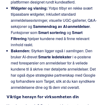
plattformen designet rundt kundeatferd.
Widgeter og visning:
Yotpo tilbyr en rekke svært
tilpassbare widgeter, inkludert standard
anmeldelsesvisninger, visuelle UGC-gallerier, Q&A-
seksjoner og
Sammendrag av AI-anmeldelser
.
Funksjoner som
Smart sortering
og
Smart
Filtrering
hjelper kundene med å finne relevant
innhold raskt.
Bakenden:
Styrken ligger også i
samlingen
. Den
bruker AI-drevet
Smarte ledetekster
i e-postene
med forespørsler om anmeldelser for å veilede
kundene til å skrive mer detaljerte anmeldelser. Det
har også dype strategiske partnerskap med Google
og forhandlere som Target, slik at du kan syndikere
anmeldelsene dine og få dem vist overalt.
Viktige hensyn for virksomheten din