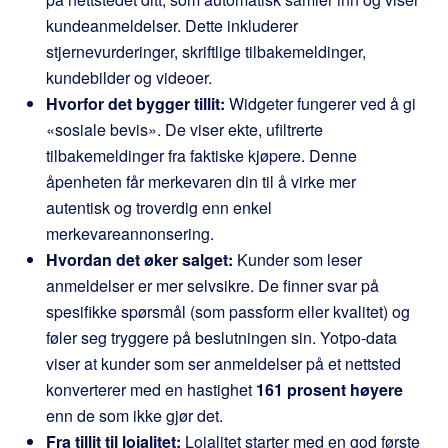
kundeanmeldelser. Dette inkluderer
stjernevurderinger, skriftlige tilbakemeldinger,
kundebilder og videoer.
Hvorfor det bygger tillit:
Widgeter fungerer ved å gi
«sosiale bevis». De viser ekte, ufiltrerte
tilbakemeldinger fra faktiske kjøpere. Denne
åpenheten får merkevaren din til å virke mer
autentisk og troverdig enn enkel
merkevareannonsering.
Hvordan det øker salget:
Kunder som leser
anmeldelser er mer selvsikre. De finner svar på
spesifikke spørsmål (som passform eller kvalitet) og
føler seg tryggere på beslutningen sin. Yotpo-data
viser at kunder som ser anmeldelser på et nettsted
konverterer med en hastighet
161 prosent høyere
enn de som ikke gjør det.
Fra tillit til lojalitet:
Lojalitet starter med en god første