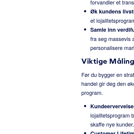
forvandler et transa
Øk kundens livst
et lojalitetsprogra
Samle inn verdifu
fra seg massevis 
personalisere mar
Viktige Måling
Før du bygger en strate
handel gir deg den øk
program.
Kundeervervelse
lojalitetsprogram 
skaffe nye kunder.
Customer Lifetim