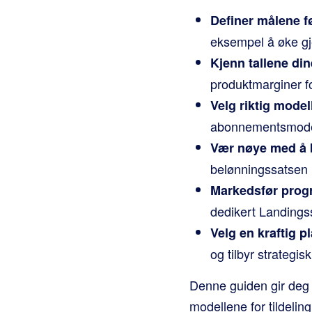
Definer målene fø
eksempel å øke gj
Kjenn tallene din
produktmarginer fo
Velg riktig model
abonnementsmodell
Vær nøye med å 
belønningssatsen 
Markedsfør progr
dedikert Landings
Velg en kraftig p
og tilbyr strategi
Denne guiden gir deg f
modellene for tildeli