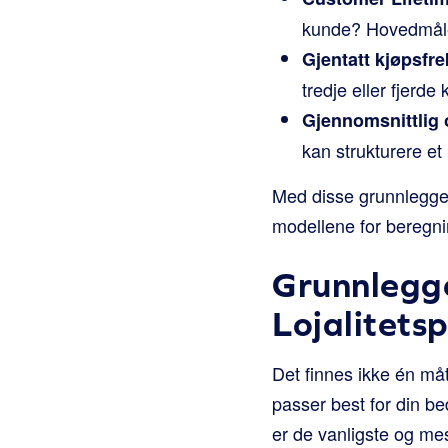
kunde? Hovedmålet 
Gjentatt kjøpsfr
tredje eller fjerd
Gjennomsnittlig 
kan strukturere et
Med disse grunnleggen
modellene for beregnin
Grunnlegge
Lojalitets
Det finnes ikke én må
passer best for din b
er de vanligste og me