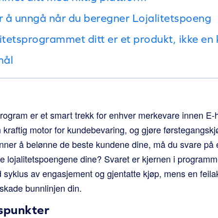
er å unngå når du beregner Lojalitetspoeng
litetsprogrammet ditt er et produkt, ikke e
mål
sprogram er et smart trekk for enhver merkevare innen E-
n kraftig motor for kundebevaring, og gjøre førstegangskjø
nner å belønne de beste kundene dine, må du svare på e
e lojalitetspoengene dine? Svaret er kjernen i programm
 syklus av engasjement og gjentatte kjøp, mens en feilak
 skade bunnlinjen din.
gspunkter