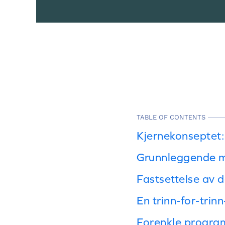
TABLE OF CONTENTS
Kjernekonseptet: 
Grunnleggende mo
Fastsettelse av 
En trinn-for-trin
Forenkle program