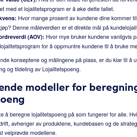
med et lojalitetsprogram er å øke dette tallet.
Hvor mange prosent av kundene dine kommer tilb
ekvens:
e kjøp? Denne måleverdien er et direkte mål på kundelojalit
Hvor mye bruker kundene vanligvis p
ordreverdi (AOV):
 lojalitetsprogram for å oppmuntre kundene til å bruke me
de konseptene og målingene på plass, er du klar til å ut
g og tildeling av Lojalitetspoeng.
nde modeller for beregnin
poeng
te å beregne lojalitetspoeng på som fungerer for alle. H
edrift, avhenger av produktene, kundebasen og de strate
st velprøvde modellene.