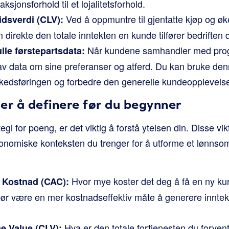
ksjonsforhold til et lojalitetsforhold.
Ved å oppmuntre til gjentatte kjøp og ø
idsverdi (CLV):
m direkte den totale inntekten en kunde tilfører bedriften d
Når kundene samhandler med progr
lle førstepartsdata:
av data om sine preferanser og atferd. Du kan bruke denn
kedsføringen og forbedre den generelle kundeopplevels
er å definere før du begynner
gi for poeng, er det viktig å forstå ytelsen din. Disse vi
onomiske konteksten du trenger for å utforme et lønnsom
Hvor mye koster det deg å få en ny ku
 Kostnad (CAC):
bør være en mer kostnadseffektiv måte å generere inntek
Hva er den totale fortjenesten du forvent
e Value (CLV):