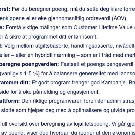
Før du beregner poeng, må du sette deg klare forre
rst:
enkjøpene eller øke gjennomsnittlig ordreverdi (AOV).
Forstå viktige målinger som Customer Lifetime Value
e:
r å sikre at programmet ditt er lønnsomt.
Velg mellom utgiftsbaserte, handlingsbaserte, nivådelte
l:
er – eller en hybridtilnærming – som er i tråd med me
Fastsett et poengs pengeverdi 
beregne poengverdien:
(vanligvis 1-5 %) for å balansere generøsitet med lønns
Et godt program trenger god Kampanje. Br
ammet ditt:
side for å øke påmelding og engasjement.
Den riktige programvaren forenkler administrasj
lattform:
sk støtte som hjelper deg med å optimalisere og utvide p
ull oversikt over beregning av lojalitetspoeng. Vi går gj
ng av poeng, viser deg hvordan du regner ut den økonomis