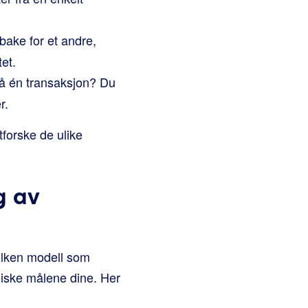
ake for et andre,
et.
å én transaksjon? Du
r.
forske de ulike
g av
vilken modell som
giske målene dine. Her