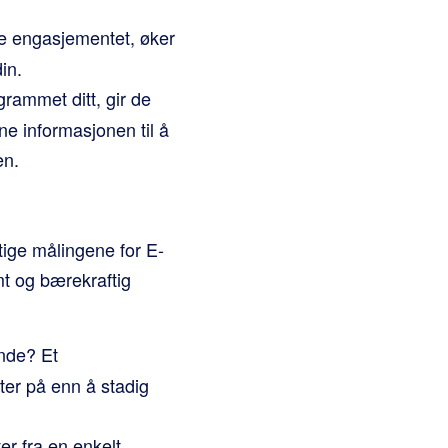
ke engasjementet, øker
in.
ammet ditt, gir de
e informasjonen til å
en.
ktige målingene for E-
t og bærekraftig
nde? Et
ter på enn å stadig
er fra en enkelt