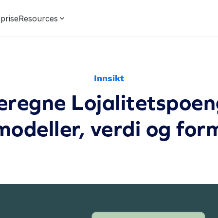
prise
Resources
Innsikt
regne Lojalitetspoen
 modeller, verdi og for