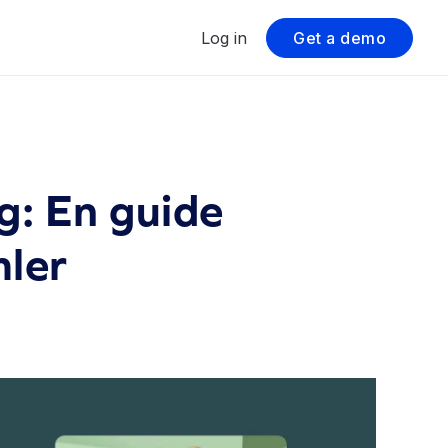
Log in
Get a demo
g: En guide
mler