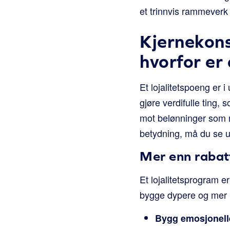
et trinnvis rammeverk 
Kjernekons
hvorfor er 
Et lojalitetspoeng er 
gjøre verdifulle ting,
mot belønninger som ra
betydning, må du se u
Mer enn rabatt
Et lojalitetsprogram er
bygge dypere og mer 
Bygg emosjonelle