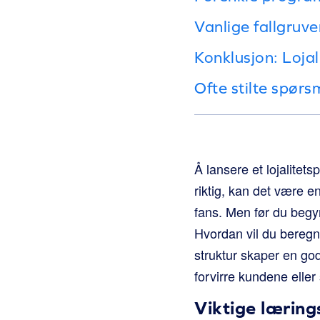
Vanlige fallgruv
Konklusjon: Loja
Ofte stilte spørs
Å lansere et lojalitet
riktig, kan det være e
fans. Men før du begy
Hvordan vil du beregn
struktur skaper en god
forvirre kundene eller
Viktige lærin