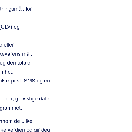
tningsmål, for
 (CLV) og
 eller
rkevarens mål.
og den totale
omhet.
uk e-post, SMS og en
onen, gir viktige data
rogrammet.
ennom de ulike
ke verdien og gir deg