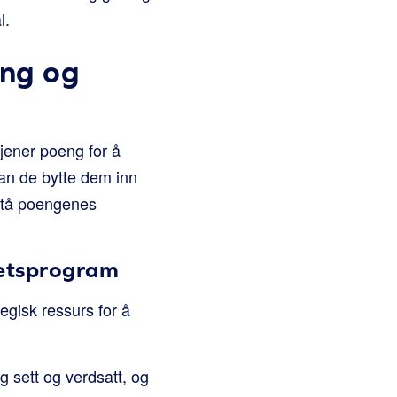
l.
eng og
jener poeng for å
 kan de bytte dem inn
rstå poengenes
tetsprogram
tegisk ressurs for å
g sett og verdsatt, og