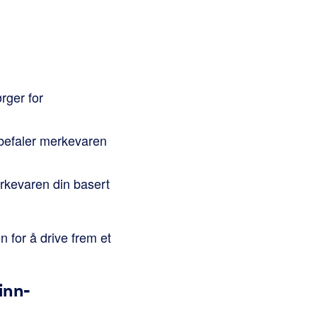
rger for
efaler merkevaren
kevaren din basert
 for å drive frem et
inn-