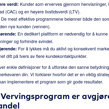
Kunder som erverves gjennom henvisninger, ha
re verdi:
d (CAC) og en høyere livstidsverdi (LTV).
De mest effektive programmene belønner både den so
 den nye kunden (vennen).
En dedikert plattform er nødvendig for å kunne
jørende:
ninger og forhindre svindel.
For å lykkes må du aktivt og konsekvent mark
jørende:
t ditt på tvers av flere kundekontaktpunkter.
er enkle definisjoner for å utforske den sanne betydnin
rkevaren din. Vi forklarer hvorfor det er en viktig strate
kan implementere et program som gir gode resultater.
 Vervingsprogram er avgjør
handel