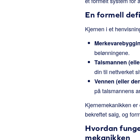
et formelt system for
En formell def
Kjernen i et henvisnin
Merkevarebyggi
belønningene.
Talsmannen (elle
din til nettverket sit
Vennen (eller de
på talsmannens an
Kjernemekanikken er e
bekreftet salg, og fo
Hvordan funge
mekanikken