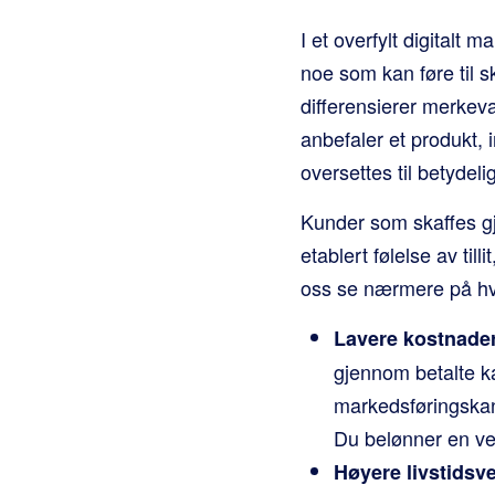
I et overfylt digitalt
noe som kan føre til 
differensierer merkeva
anbefaler et produkt, 
oversettes til betydeli
Kunder som skaffes gj
etablert følelse av till
oss se nærmere på hvo
Lavere kostnader
gjennom betalte k
markedsføringskan
Du belønner en vel
Høyere livstidsve