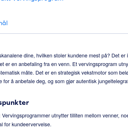
mål
skanalene dine, hvilken stoler kundene mest på? Det er 
det er en anbefaling fra en venn. Et vervingsprogram utnyt
tematisk måte. Det er en strategisk vekstmotor som bel
for å anbefale deg, og som gjør autentisk jungeltelegraf
gspunkter
Vervingsprogrammer utnytter tilliten mellom venner, noe
:
al for kundeervervelse.