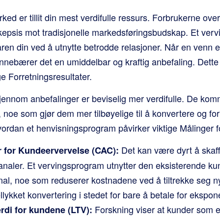
 marked er tillit din mest verdifulle ressurs. Forbrukerne 
skepsis mot tradisjonelle markedsføringsbudskap. Et ver
ren din ved å utnytte betrodde relasjoner. Når en venn e
innebærer det en umiddelbar og kraftig anbefaling. Dette
ge Forretningsresultater.
ennom anbefalinger er beviselig mer verdifulle. De ko
it, noe som gjør dem mer tilbøyelige til å konvertere og forb
rdan et henvisningsprogram påvirker viktige Målinger f
Det kan være dyrt å skaf
 for Kundeervervelse (CAC):
analer. Et vervingsprogram utnytter den eksisterende k
al, noe som reduserer kostnadene ved å tiltrekke seg ny
lykket konvertering i stedet for bare å betale for ekspon
Forskning viser at kunder som 
rdi for kundene (LTV):