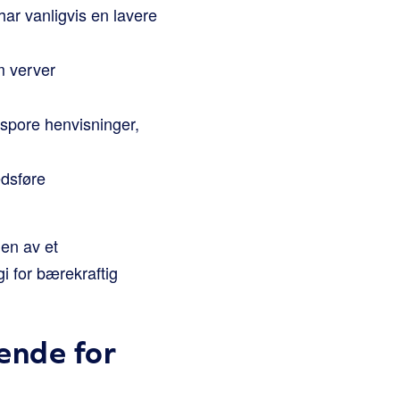
r vanligvis en lavere
m verver
 spore henvisninger,
edsføre
gen av et
gi for bærekraftig
ende for