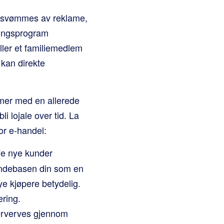
oversvømmes av reklame,
vingsprogram
ller et familiemedlem
 kan direkte
mmer med en allerede
li lojale over tid. La
or e-handel:
fe nye kunder
undebasen din som en
e kjøpere betydelig.
ering.
erverves gjennom