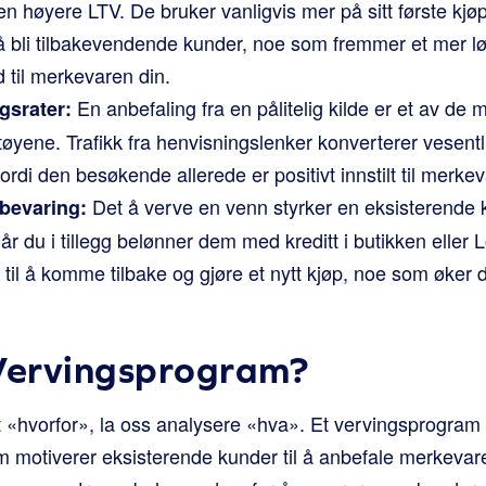
en høyere LTV. De bruker vanligvis mer på sitt første kjøp
 å bli tilbakevendende kunder, noe som fremmer et mer 
d til merkevaren din.
En anbefaling fra en pålitelig kilde er et av de m
gsrater:
øyene. Trafikk fra henvisningslenker konverterer vesentl
ordi den besøkende allerede er positivt innstilt til merke
Det å verve en venn styrker en eksisterende ku
bevaring:
r du i tillegg belønner dem med kreditt i butikken eller L
il å komme tilbake og gjøre et nytt kjøp, noe som øker d
 Vervingsprogram?
t «hvorfor», la oss analysere «hva». Et vervingsprogram 
om motiverer eksisterende kunder til å anbefale merkevar