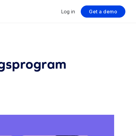
Log in
Get a demo
ngsprogram