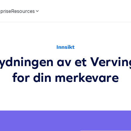
prise
Resources
Innsikt
tydningen av et Vervi
for din merkevare