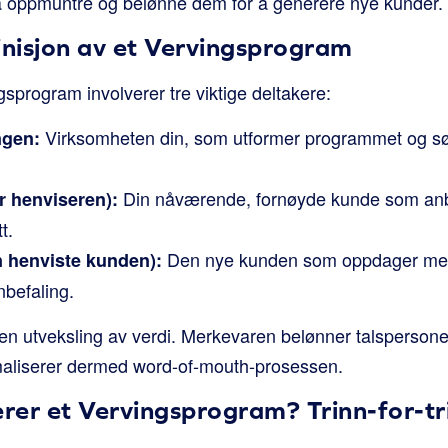
 å oppmuntre og belønne dem for å generere nye kunder.
inisjon av et Vervingsprogram
gsprogram involverer tre viktige deltakere:
Virksomheten din, som utformer programmet og sø
ngen:
Din nåværende, fornøyde kunde som anb
r henviseren):
t.
Den nye kunden som oppdager mer
n henviste kunden):
befaling.
n utveksling av verdi. Merkevaren belønner talspersonen
rmaliserer dermed word-of-mouth-prosessen.
rer et Vervingsprogram? Trinn-for-tr