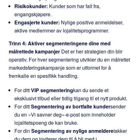
Risikokunder:
Kunder som har falt fra,
engangskjøpere.
Engasjerte kunder:
Nylige positive anmeldelser,
aktive medlemmer av lojalitetsprogrammer.
Trinn 4: Aktiver segmenteringene dine med
målrettede kampanjer
Det er her strategien din blir
operativ. For hver segmentering utvikler du en målrettet
markedsføringskampanje som er utformet for å
fremkalle en spesifikk handling.
For ditt
VIP segmentering
kan du sende et
eksklusivt tilbud eller tidlig tilgang til et nytt produkt.
For ditt
Segmentering av bortfalte kunder
sender
du en «Vi savner deg»-e-post som inneholder
lojalitetspoeng de kan bruke.
For din
Segmentering av nylige anmeldere
takker
du dem og inviterer dem til å bli med i