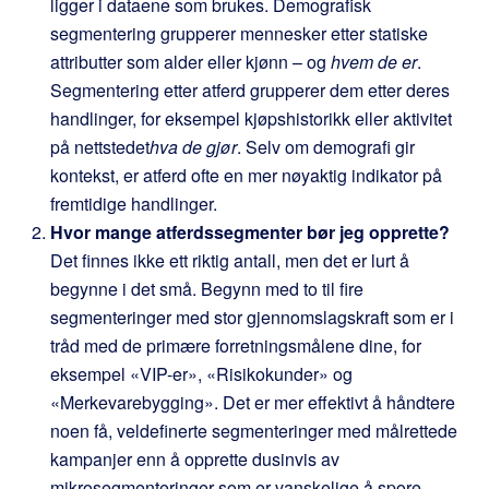
ligger i dataene som brukes. Demografisk
segmentering grupperer mennesker etter statiske
attributter som alder eller kjønn – og
hvem de er
.
Segmentering etter atferd grupperer dem etter deres
handlinger, for eksempel kjøpshistorikk eller aktivitet
på nettstedet
hva de gjør
. Selv om demografi gir
kontekst, er atferd ofte en mer nøyaktig indikator på
fremtidige handlinger.
Hvor mange atferdssegmenter bør jeg opprette?
Det finnes ikke ett riktig antall, men det er lurt å
begynne i det små. Begynn med to til fire
segmenteringer med stor gjennomslagskraft som er i
tråd med de primære forretningsmålene dine, for
eksempel «VIP-er», «Risikokunder» og
«Merkevarebygging». Det er mer effektivt å håndtere
noen få, veldefinerte segmenteringer med målrettede
kampanjer enn å opprette dusinvis av
mikrosegmenteringer som er vanskelige å spore.