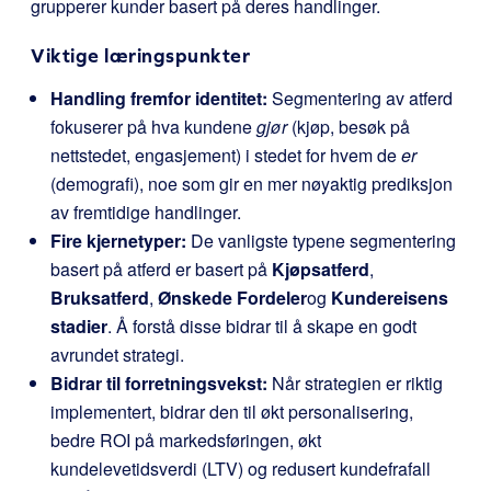
grupperer kunder basert på deres handlinger.
Viktige læringspunkter
Handling fremfor identitet:
Segmentering av atferd
fokuserer på hva kundene
gjør
(kjøp, besøk på
nettstedet, engasjement) i stedet for hvem de
er
(demografi), noe som gir en mer nøyaktig prediksjon
av fremtidige handlinger.
Fire kjernetyper:
De vanligste typene segmentering
basert på atferd er basert på
Kjøpsatferd
,
Bruksatferd
,
Ønskede Fordeler
og
Kundereisens
stadier
. Å forstå disse bidrar til å skape en godt
avrundet strategi.
Bidrar til forretningsvekst:
Når strategien er riktig
implementert, bidrar den til økt personalisering,
bedre ROI på markedsføringen, økt
kundelevetidsverdi (LTV) og redusert kundefrafall