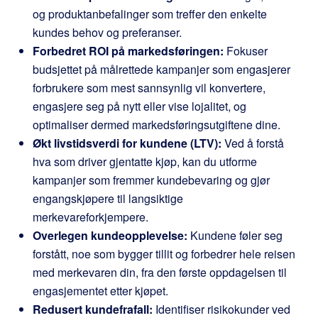
og produktanbefalinger som treffer den enkelte
kundes behov og preferanser.
Forbedret ROI på markedsføringen:
Fokuser
budsjettet på målrettede kampanjer som engasjerer
forbrukere som mest sannsynlig vil konvertere,
engasjere seg på nytt eller vise lojalitet, og
optimaliser dermed markedsføringsutgiftene dine.
Økt livstidsverdi for kundene (LTV):
Ved å forstå
hva som driver gjentatte kjøp, kan du utforme
kampanjer som fremmer kundebevaring og gjør
engangskjøpere til langsiktige
merkevareforkjempere.
Overlegen kundeopplevelse:
Kundene føler seg
forstått, noe som bygger tillit og forbedrer hele reisen
med merkevaren din, fra den første oppdagelsen til
engasjementet etter kjøpet.
Redusert kundefrafall:
Identifiser risikokunder ved