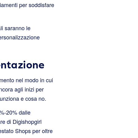
iamenti per soddisfare
li saranno le
personalizzazione
entazione
mento nel modo in cui
cora agli inizi per
unziona e cosa no.
10%-20% dalle
re di Digishopgirl
estato Shops per oltre