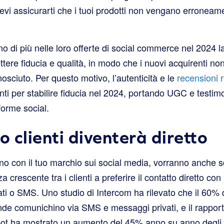
vi assicurarti che i tuoi prodotti non vengano erroneame
no di più nelle loro offerte di social commerce nel 2024
ere fiducia e qualità, in modo che i nuovi acquirenti non 
sciuto. Per questo motivo, l’autenticità e le
recensioni re
ti per stabilire fiducia nel 2024, portando UGC e testim
forme social.
zio clienti diventerà diretto
ono con il tuo marchio sui social media, vorranno anche scr
a crescente tra i clienti a preferire il contatto diretto con i
ti o SMS. Uno studio di Intercom ha rilevato che il 60% de
nde comunichino via SMS e messaggi privati, e il rapport
t ha mostrato un aumento del 45% anno su anno degli ut