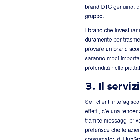
brand DTC genuino, de
gruppo.
I brand che investiran
duramente per trasmett
provare un brand scono
saranno modi importan
profondità nelle piatta
3. Il servi
Se i clienti interagisc
effetti, c’è una tendenz
tramite messaggi priva
preferisce che le azie
consumatori di HubSpo