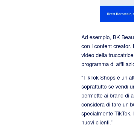
Ad esempio, BK Beauty 
con i content creator
video della truccatri
programma di affiliazi
“TikTok Shops è un al
soprattutto se vendi u
permette ai brand di 
considera di fare un b
specialmente TikTok, I
nuovi clienti.”