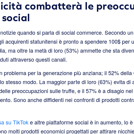
ticità combatterà le preocc
 social
notizie quando si parla di social commerce. Secondo un 
gli acquirenti statunitensi è pronto a spendere 100$ per 
ia, ma oltre la metà di loro (53%) ammette che sta divent
nduti attraverso questi canali.
n problema per la generazione più anziana; il 52% della
llo stesso modo. La maggior parte di loro (63%) evita di a
elle preoccupazioni sulle truffe, e il 57% è a disagio nel
nto. Sono anche diffidenti nei confronti di prodotti contra
sa su TikTok
e altre piattaforme social è in aumento, lo è
no molti prodotti economici progettati per attirare nicchi