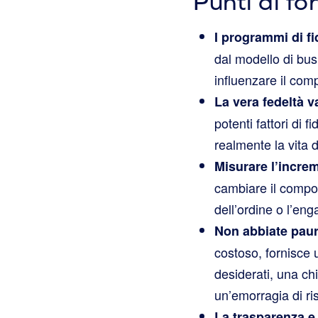
Punti di fo
I programmi di f
dal modello di bus
influenzare il com
La vera fedeltà va
potenti fattori di 
realmente la vita 
Misurare l’incre
cambiare il compor
dell’ordine o l’eng
Non abbiate paur
costoso, fornisce
desiderati, una ch
un’emorragia di ri
La trasparenza e