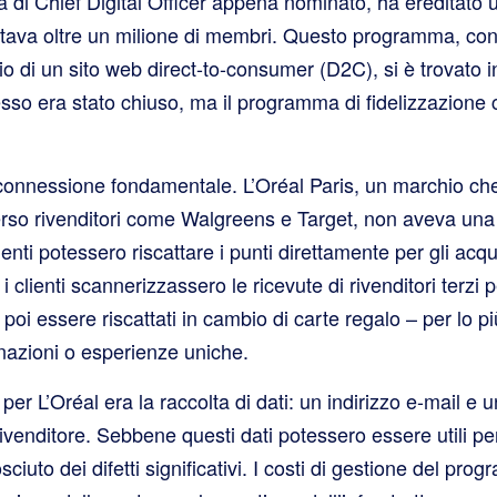
ità di Chief Digital Officer appena nominato, ha ereditat
ntava oltre un milione di membri. Questo programma, co
ncio di un sito web direct-to-consumer (D2C), si è trovato 
stesso era stato chiuso, ma il programma di fidelizzazione
connessione fondamentale. L’Oréal Paris, un marchio ch
erso rivenditori come Walgreens e Target, non aveva una
nti potessero riscattare i punti direttamente per gli acqu
 clienti scannerizzassero le ricevute di rivenditori terzi
poi essere riscattati in cambio di carte regalo – per lo p
donazioni o esperienze uniche.
 per L’Oréal era la raccolta di dati: un indirizzo e-mail e
ivenditore. Sebbene questi dati potessero essere utili p
ciuto dei difetti significativi. I costi di gestione del p