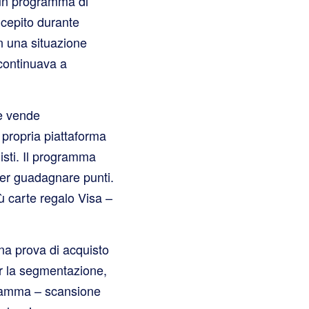
o un programma di
ncepito durante
in una situazione
 continuava a
e vende
 propria piattaforma
isti. Il programma
 per guadagnare punti.
iù carte regalo Visa –
 una prova di acquisto
er la segmentazione,
rogramma – scansione