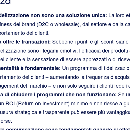
rza
La loro e
idelizzazione non sono una soluzione unica:
iness del brand (D2C o wholesale), dal settore e dalla ca
portamento dei clienti.
Sebbene i punti e gli sconti siano 
 oltre le transazioni:
fidelizzazione sono i legami emotivi, l’efficacia dei prodott
del cliente e la sensazione di essere apprezzati o di ric
Un programma di fidelizzazio
mentalità è fondamentale:
tamento dei clienti – aumentando la frequenza d’acquist
agement del marchio – e non solo seguire i clienti fedeli e
Se u
a di chiudere i programmi che non funzionano:
 un ROI (Return on Investment) minimo e non riesce a gu
iusura strategica e trasparente può essere più vantaggi
sorse.
 la comunicazione sono fondamentali quando si effe