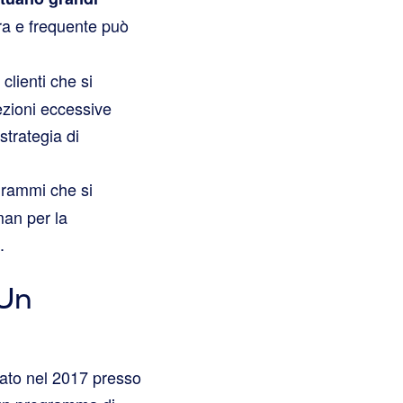
a e frequente può
lienti che si
zioni eccessive
strategia di
grammi che si
man per la
.
 Un
ziato nel 2017 presso