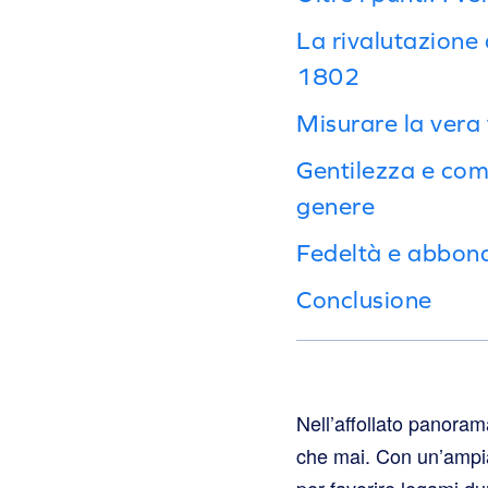
La rivalutazione
1802
Misurare la vera
Gentilezza e com
genere
Fedeltà e abbona
Conclusione
Nell’affollato panoram
che mai. Con un’ampia
per favorire legami du