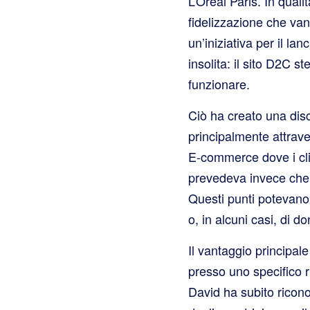
L’Oréal Paris. In qual
fidelizzazione che va
un’iniziativa per il la
insolita: il sito D2C 
funzionare.
Ciò ha creato una dis
principalmente attrav
E-commerce dove i clie
prevedeva invece che i
Questi punti potevano 
o, in alcuni casi, di 
Il vantaggio principale
presso uno specifico r
David ha subito riconos