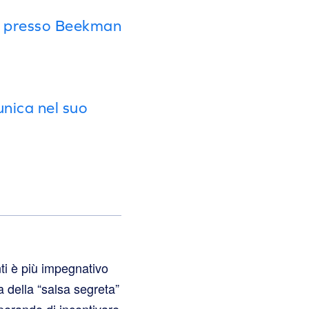
ne presso Beekman
nica nel suo
nti è più impegnativo
 della “salsa segreta”
sperando di incentivare