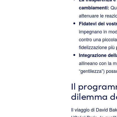
Qua
cambiamenti:
attenuare le reazio
Fidatevi dei vostr
impegnano in modo
contro una piccola
fidelizzazione più 
Integrazione dell
allineano con la m
“gentilezza”) posso
Il program
dilemma da
Il viaggio di David Bak