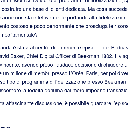
 di costruire una base di clienti dedicata. Ma cosa succede 
zione non sta effettivamente portando alla fidelizzazion
mento costoso e poco performante che prosciuga le risor
omportamentale?
nda è stata al centro di un recente episodio del Podcast
avid Baker, Chief Digital Officer di Beekman 1802. Il viag
vvincente, avendo preso l’audace decisione di chiudere
re un milione di membri presso L’Oréal Paris, per poi div
erso tipo di programma di fidelizzazione presso Beekman 
iscernere la fedeltà genuina dal mero impegno transazio
a affascinante discussione, è possibile guardare l’episo