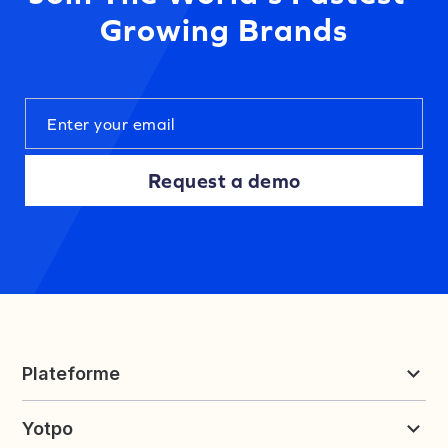
Growing Brands
Request a demo
Plateforme
Reviews et UGC
Yotpo
Fidélité et parrainage