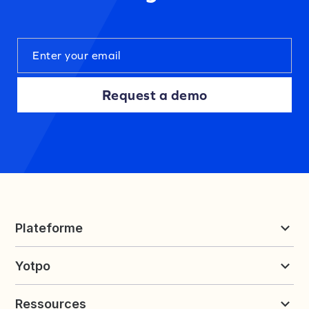
Request a demo
Plateforme
Reviews et UGC
Yotpo
Fidélité et parrainage
Tarifs
À propos de Yotpo
Ressources
Nous contacter