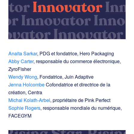
Anaita Sarkar
, PDG et fondatrice, Hero Packaging
Abby Carter
, responsable du commerce électronique,
ZyroFisher
Wendy Wong
, Fondatrice, Juin Adaptive
Jenna Holcombe
Cofondatrice et directrice de la
création, Centra
Michal Kolath-Arbel
, propriétaire de Pink Perfect
Sophie Rogers
, responsable mondiale du numérique,
FACEGYM