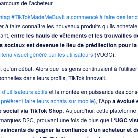
arcours de l’acheteur.
htag #TikTokMadeMeBuyIt a commencé à faire des ten
r à faire connaître les nouveaux produits qu’ils achetaie
nant,
entre les hauls de vêtements et les trouvailles d
 sociaux est devenue le lieu de prédilection pour l
tenu visuel généré par les utilisateurs
(VUGC).
 qu’un début. Alors que les gens continuaient à l’utiliser
sonnelles dans leurs profils, TikTok innovait.
 d’utilisateurs actifs
et la montée en puissance des con
préfèrent faire leurs achats sur mobile
), l’App
a évolué 
. Aujourd’hui, cette plateform
social via TikTok Shop
 marques D2C, prouvant une fois de plus que l
‘UGC visu
vaincants de gagner la confiance d’un acheteur et d