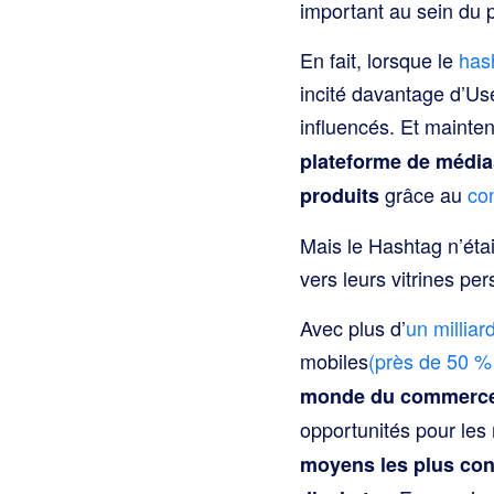
important au sein du p
En fait, lorsque le
has
incité davantage d’Use
influencés. Et mainte
plateforme de médias
grâce au
con
produits
Mais le Hashtag n’était
vers leurs vitrines per
Avec plus d’
un milliard
mobiles
(près de 50 % 
monde du commerce 
opportunités pour les
moyens les plus con