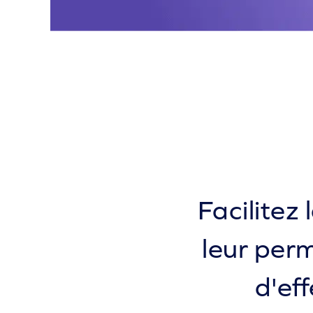
Facilitez
leur perm
d'ef