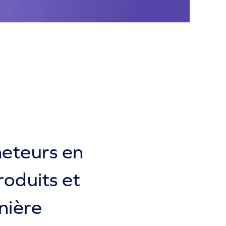
heteurs en
roduits et
nière