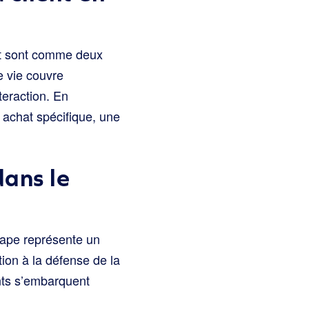
ent sont comme deux
e vie couvre
teraction. En
n achat spécifique, une
dans le
tape représente un
tion à la défense de la
ents s’embarquent