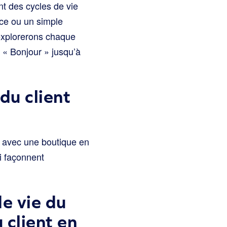
t des cycles de vie
ce ou un simple
 explorerons chaque
 « Bonjour » jusqu’à
 du client
t avec une boutique en
i façonnent
de vie du
 client en