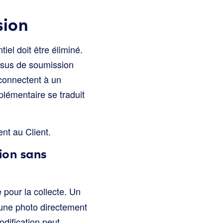
sion
iel doit être éliminé.
essus de soumission
 connectent à un
lémentaire se traduit
nt au Client.
ion sans
 pour la collecte. Un
r une photo directement
odification peut