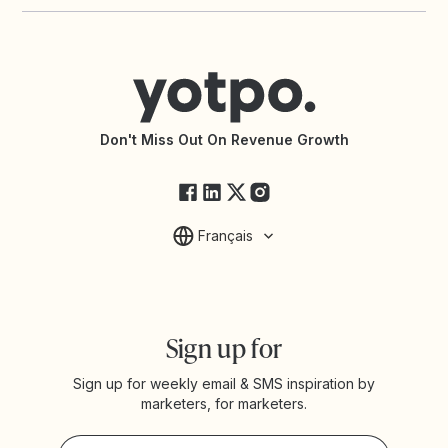
Yotpo vs Okendo
Shopify Reviews App
Contacter le support
Yotpo vs PowerReviews
Shopify Loyalty App
Centre d’aide
Trouver une agence partenaire
Accessibilité
Documentation de l’API
Modifications de l’API
État des services Yotpo
Don't Miss Out On Revenue Growth
FAQ
Français
Sign up for
Sign up for weekly email & SMS inspiration by
marketers, for marketers.