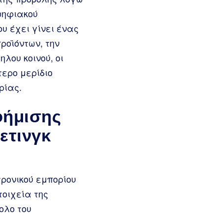
ψηφιακού
υ έχει γίνει ένας
ροϊόντων, την
λου κοινού, οι
ερο μερίδιο
ρίας.
φήμισης
ετινγκ
τρονικού εμπορίου
οιχεία της
ολο του