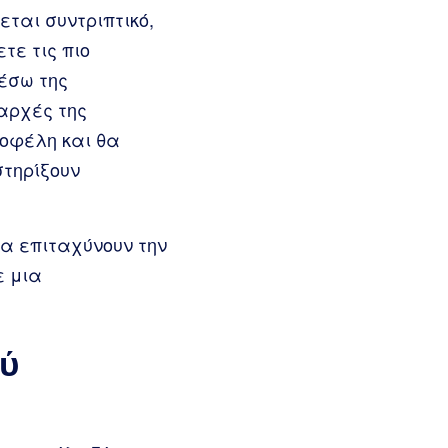
εται συντριπτικό,
τε τις πιο
έσω της
 αρχές της
 οφέλη και θα
στηρίξουν
α επιταχύνουν την
ε μια
ού