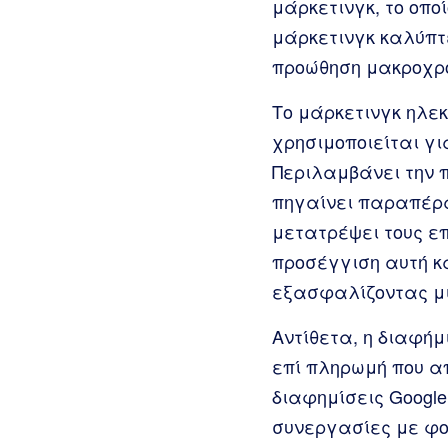
μάρκετινγκ, το οπο
μάρκετινγκ καλύπτ
προώθηση μακροχρό
Το μάρκετινγκ ηλεκ
χρησιμοποιείται γι
Περιλαμβάνει την 
πηγαίνει παραπέρα
μετατρέψει τους ε
προσέγγιση αυτή κα
εξασφαλίζοντας μια
Αντίθετα, η διαφήμ
επί πληρωμή που απ
διαφημίσεις Google
συνεργασίες με φο