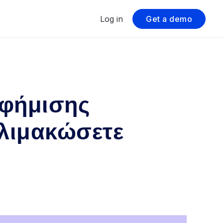
Log in
Get a demo
αφήμισης
κλιμακώσετε