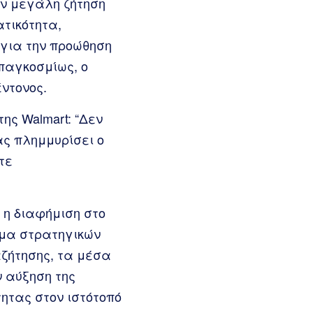
υν μεγάλη ζήτηση
τικότητα,
 για την προώθηση
παγκοσμίως, ο
ντονος.
ης Walmart: “Δεν
ας πλημμυρίσει ο
τε
 η διαφήμιση στο
σμα στρατηγικών
ζήτησης, τα μέσα
ν αύξηση της
ητας στον ιστότοπό