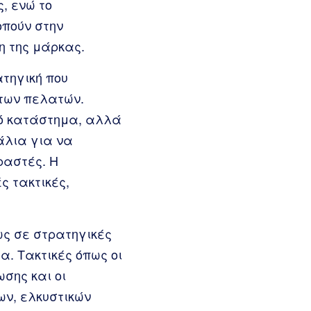
, ενώ το
πούν στην
η της μάρκας.
ατηγική που
 των πελατών.
κό κατάστημα, αλλά
άλια για να
ραστές. Η
ς τακτικές,
ως σε στρατηγικές
α. Τακτικές όπως οι
ωσης και οι
ων, ελκυστικών