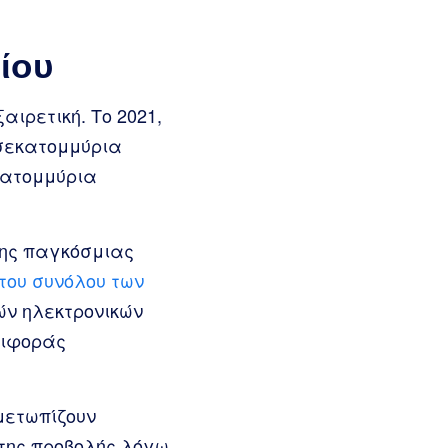
ίου
αιρετική. Το 2021,
ισεκατομμύρια
εκατομμύρια
της παγκόσμιας
του συνόλου των
κών ηλεκτρονικών
ριφοράς
μετωπίζουν
της προβολής λόγω